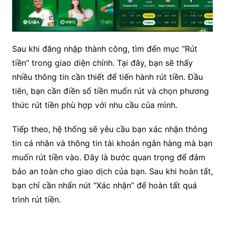
Sau khi đăng nhập thành công, tìm đến mục “Rút
tiền” trong giao diện chính. Tại đây, bạn sẽ thấy
nhiều thông tin cần thiết để tiến hành rút tiền. Đầu
tiên, bạn cần điền số tiền muốn rút và chọn phương
thức rút tiền phù hợp với nhu cầu của mình.
Tiếp theo, hệ thống sẽ yêu cầu bạn xác nhận thông
tin cá nhân và thông tin tài khoản ngân hàng mà bạn
muốn rút tiền vào. Đây là bước quan trọng để đảm
bảo an toàn cho giao dịch của bạn. Sau khi hoàn tất,
bạn chỉ cần nhấn nút “Xác nhận” để hoàn tất quá
trình rút tiền.