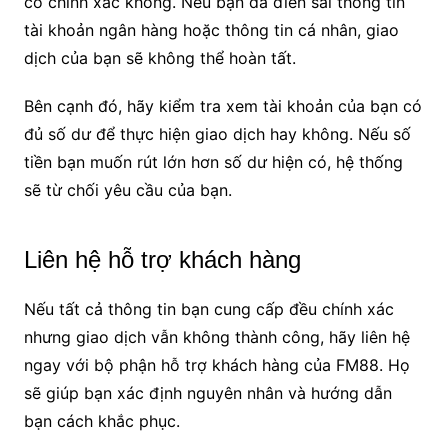
có chính xác không. Nếu bạn đã điền sai thông tin
tài khoản ngân hàng hoặc thông tin cá nhân, giao
dịch của bạn sẽ không thể hoàn tất.
Bên cạnh đó, hãy kiểm tra xem tài khoản của bạn có
đủ số dư để thực hiện giao dịch hay không. Nếu số
tiền bạn muốn rút lớn hơn số dư hiện có, hệ thống
sẽ từ chối yêu cầu của bạn.
Liên hệ hỗ trợ khách hàng
Nếu tất cả thông tin bạn cung cấp đều chính xác
nhưng giao dịch vẫn không thành công, hãy liên hệ
ngay với bộ phận hỗ trợ khách hàng của FM88. Họ
sẽ giúp bạn xác định nguyên nhân và hướng dẫn
bạn cách khắc phục.