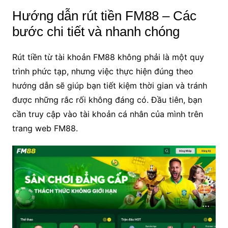
Hướng dẫn rút tiền FM88 – Các
bước chi tiết và nhanh chóng
Rút tiền từ tài khoản FM88 không phải là một quy
trình phức tạp, nhưng việc thực hiện đúng theo
hướng dẫn sẽ giúp bạn tiết kiệm thời gian và tránh
được những rắc rối không đáng có. Đầu tiên, bạn
cần truy cập vào tài khoản cá nhân của mình trên
trang web FM88.