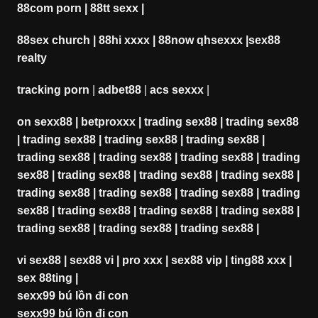
88com porn
|
88tt sexx
|
88sex church
|
88hi xxxx
|
88now qhsexxx
|
sex88
realty
tracking porn
|
adbet88
|
acs sexxx
|
on sexx88
|
betproxxx
|
trading sex88
|
trading sex88
|
trading sex88
|
trading sex88
|
trading sex88
|
trading sex88
|
trading sex88
|
trading sex88
|
trading
sex88
|
trading sex88
|
trading sex88
|
trading sex88
|
trading sex88
|
trading sex88
|
trading sex88
|
trading
sex88
|
trading sex88
|
trading sex88
|
trading sex88
|
trading sex88
|
trading sex88
|
trading sex88
|
vi sex88
|
sex88 vi
|
pro xxx
|
sex88 vip
|
ting88 xxx
|
sex 88ting
|
sexx99 bú lồn đi con
sexx99 bú lồn đi con