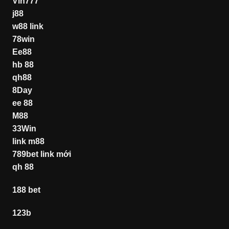
Vin777
j88
w88 link
78win
Ee88
hb 88
qh88
8Day
ee 88
M88
33Win
link m88
789bet link mới
qh 88
188 bet
123b