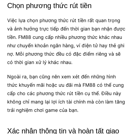
Chọn phương thức rút tiền
Việc lựa chọn phương thức rút tiền rất quan trọng
và ảnh hưởng trực tiếp đến thời gian bạn nhận được
tiền. FM88 cung cấp nhiều phương thức khác nhau
như chuyển khoản ngân hàng, ví điện tử hay thẻ ghi
nợ. Mỗi phương thức đều có đặc điểm riêng và sẽ
có thời gian xử lý khác nhau.
Ngoài ra, bạn cũng nên xem xét đến những hình
thức khuyến mãi hoặc ưu đãi mà FM88 có thể cung
cấp cho các phương thức rút tiền cụ thể. Điều này
không chỉ mang lại lợi ích tài chính mà còn làm tăng
trải nghiệm chơi game của bạn.
Xác nhận thông tin và hoàn tất giao