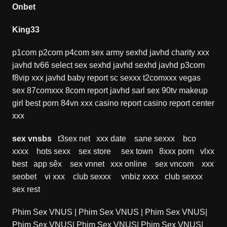
Onbet
King33
p1com
p2com
p4com
sex army
sexhd
javhd
charity xxx
javhd
tv66
select sex
sexhd
javhd
sexhd
javhd
p3com
f8vip xxx
javhd
baby report
sc sexxx
t2comxxx
vegas
sex
87comxxx
8com report
javhd
sarl sex
90tv
makeup
girl
best porn
84vn xxx
casino report
casino report
center
xxx
sex vnsbs
t3sex net
xxx date
sane sexxx
bco
xxxx
hots sexx
sex store
sex town
8xxx porn
vlxx
best
app sêx
sex vnnet
xxx online
sex vncom
xxx
seobet
vi xxx
club sexxx
vnbiz xxxx
club sexxx
sex rest
Phim Sex VNUS
|
Phim Sex VNUS
|
Phim Sex VNUS
|
Phim Sex VNUS
|
Phim Sex VNUS
|
Phim Sex VNUS
|