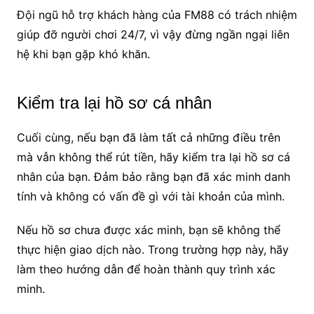
Đội ngũ hỗ trợ khách hàng của FM88 có trách nhiệm
giúp đỡ người chơi 24/7, vì vậy đừng ngần ngại liên
hệ khi bạn gặp khó khăn.
Kiểm tra lại hồ sơ cá nhân
Cuối cùng, nếu bạn đã làm tất cả những điều trên
mà vẫn không thể rút tiền, hãy kiểm tra lại hồ sơ cá
nhân của bạn. Đảm bảo rằng bạn đã xác minh danh
tính và không có vấn đề gì với tài khoản của mình.
Nếu hồ sơ chưa được xác minh, bạn sẽ không thể
thực hiện giao dịch nào. Trong trường hợp này, hãy
làm theo hướng dẫn để hoàn thành quy trình xác
minh.