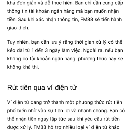
khá đơn giản và dễ thực hiện. Bạn chỉ cần cung cấp
thông tin tài khoản ngân hàng mà bạn muốn nhận
tiền. Sau khi xác nhận thông tin, FM88 sẽ tiến hành
giao dịch.
Tuy nhiên, bạn cần lưu ý rằng thời gian xử lý có thể
kéo dài từ 1 đến 3 ngày làm việc. Ngoài ra, nếu bạn
không có tài khoản ngân hàng, phương thức này sẽ
không khả thi.
Rút tiền qua ví điện tử
Ví điện tử đang trở thành một phương thức rút tiền
phổ biến nhờ vào sự tiện lợi và nhanh chóng. Bạn có
thể nhận tiền ngay lập tức sau khi yêu cầu rút tiền
được xử lý. FM88 hỗ trợ nhiều loại ví điện tử khác