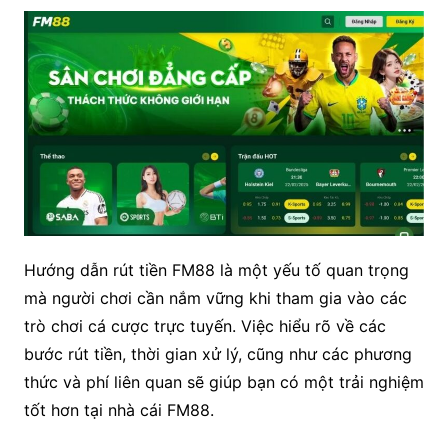
Hướng dẫn rút tiền FM88 là một yếu tố quan trọng
mà người chơi cần nắm vững khi tham gia vào các
trò chơi cá cược trực tuyến. Việc hiểu rõ về các
bước rút tiền, thời gian xử lý, cũng như các phương
thức và phí liên quan sẽ giúp bạn có một trải nghiệm
tốt hơn tại nhà cái FM88.