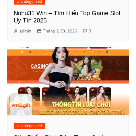
Uncategorized
Nohu31 Win – Tìm Hiểu Top Game Slot
Uy Tín 2025
admin
Tháng 1 30, 2026
0
Uncategorized