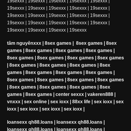
19sexxx
|
19sexxx
|
19sexxx
|
19sexxx
|
19sexxx
|
19sexxx
|
19sexxx
|
19sexxx
|
19sexxx
|
19sexxx
|
19sexxx
|
19sexxx
|
19sexxx
|
19sexxx
|
19sexxx
|
19sexxx
|
19sexxx
|
19sexxx
|
19sexxx
|
19sexxx
|
19sexxx
|
19sexxx
|
19sexxx
|
19sexxx
tâm nguyênxxx
|
8sex games
|
8sex games
|
8sex
games
|
8sex games
|
8sex games
|
8sex games
|
8sex games
|
8sex games
|
8sex games
|
8sex games
|
8sex games
|
8sex games
|
8sex games
|
8sex
games
|
8sex games
|
8sex games
|
8sex games
|
8sex games
|
8sex games
|
8sex games
|
8sex games
|
8sex games
|
8sex games
|
8sex games
|
8sex
games
|
8sex games
|
center sexxx
|
vakeren888
|
vnxxx
|
sex online
|
sex ioxx
|
88xx life
|
sex ioxx
|
sex
ioxx
|
sex ioxx
|
sex ioxx
|
sex ioxx
|
loansexx qh88.loans
|
loansexx qh88.loans
|
loansexx qh88.loans
|
loansexx qh88.loans
|