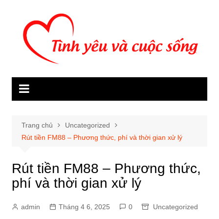
Chuyển
đến
phần
nội
dung
Trang chủ
Uncategorized
Rút tiền FM88 – Phương thức, phí và thời gian xử lý
Rút tiền FM88 – Phương thức,
phí và thời gian xử lý
admin
Tháng 4 6, 2025
0
Uncategorized