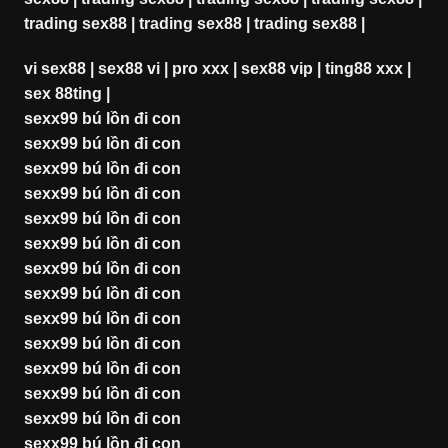
trading sex88
|
trading sex88
|
trading sex88
|
vi sex88
|
sex88 vi
|
pro xxx
|
sex88 vip
|
ting88 xxx
|
sex 88ting
|
sexx99 bú lồn đi con
sexx99 bú lồn đi con
sexx99 bú lồn đi con
sexx99 bú lồn đi con
sexx99 bú lồn đi con
sexx99 bú lồn đi con
sexx99 bú lồn đi con
sexx99 bú lồn đi con
sexx99 bú lồn đi con
sexx99 bú lồn đi con
sexx99 bú lồn đi con
sexx99 bú lồn đi con
sexx99 bú lồn đi con
sexx99 bú lồn đi con