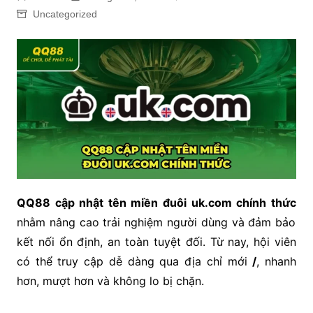
Uncategorized
QQ88 cập nhật tên miền đuôi uk.com chính thức
nhằm nâng cao trải nghiệm người dùng và đảm bảo
kết nối ổn định, an toàn tuyệt đối. Từ nay, hội viên
có thể truy cập dễ dàng qua địa chỉ mới
/
, nhanh
hơn, mượt hơn và không lo bị chặn.