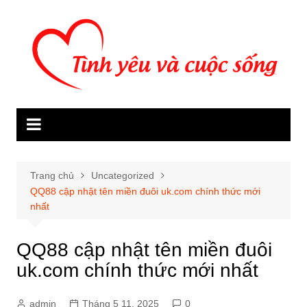
Chuyển
đến
phần
nội
dung
Trang chủ
Uncategorized
QQ88 cập nhật tên miền đuôi uk.com chính thức mới
nhất
QQ88 cập nhật tên miền đuôi
uk.com chính thức mới nhất
admin
Tháng 5 11, 2025
0