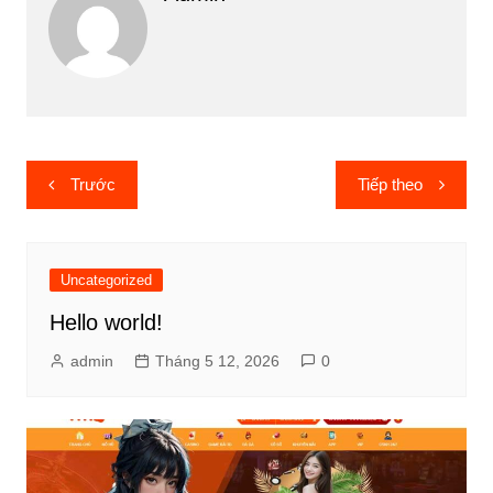
Điều
Trước
Tiếp theo
hướng
bài
viết
Uncategorized
Hello world!
admin
Tháng 5 12, 2026
0