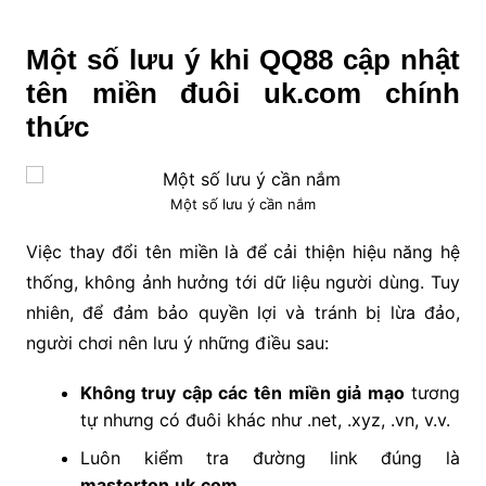
Một số lưu ý khi QQ88 cập nhật
tên miền đuôi uk.com chính
thức
Một số lưu ý cần nắm
Việc thay đổi tên miền là để cải thiện hiệu năng hệ
thống, không ảnh hưởng tới dữ liệu người dùng. Tuy
nhiên, để đảm bảo quyền lợi và tránh bị lừa đảo,
người chơi nên lưu ý những điều sau:
Không truy cập các tên miền giả mạo
tương
tự nhưng có đuôi khác như .net, .xyz, .vn, v.v.
Luôn kiểm tra đường link đúng là
masterton.uk.com
.