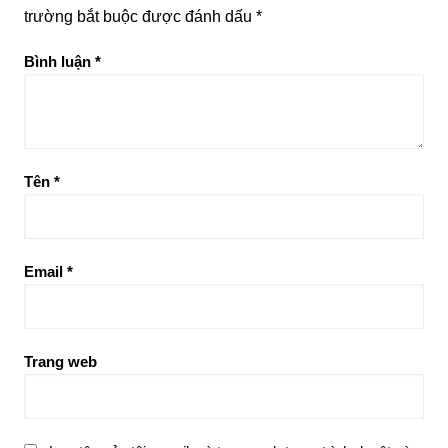
trường bắt buộc được đánh dấu
*
Bình luận
*
Tên
*
Email
*
Trang web