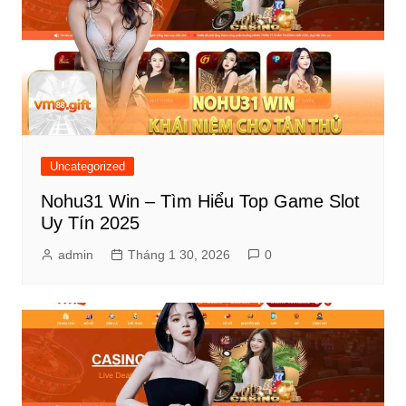
Uncategorized
Nohu31 Win – Tìm Hiểu Top Game Slot
Uy Tín 2025
admin
Tháng 1 30, 2026
0