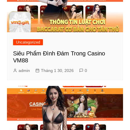
Uncategorized
Siêu Phẩm Đình Đám Trong Casino
VM88
admin
Tháng 1 30, 2026
0