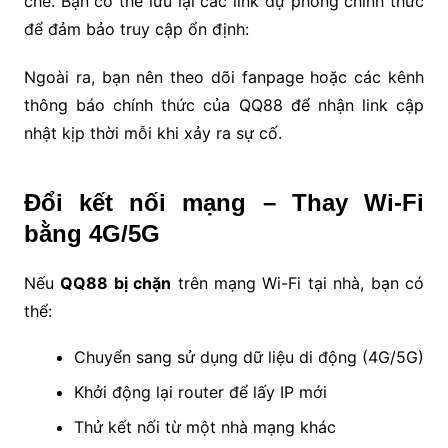
chế. Bạn có thể lưu lại các link dự phòng chính thức
để đảm bảo truy cập ổn định:
Ngoài ra, bạn nên theo dõi fanpage hoặc các kênh
thông báo chính thức của QQ88 để nhận link cập
nhật kịp thời mỗi khi xảy ra sự cố.
Đổi kết nối mạng – Thay Wi-Fi
bằng 4G/5G
Nếu
QQ88 bị chặn
trên mạng Wi-Fi tại nhà, bạn có
thể:
Chuyển sang sử dụng dữ liệu di động (4G/5G)
Khởi động lại router để lấy IP mới
Thử kết nối từ một nhà mạng khác