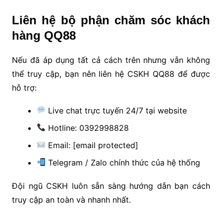
Liên hệ bộ phận chăm sóc khách
hàng QQ88
Nếu đã áp dụng tất cả cách trên nhưng vẫn không
thể truy cập, bạn nên liên hệ CSKH QQ88 để được
hỗ trợ:
Live chat trực tuyến 24/7 tại website
Hotline: 0392998828
Email: [email protected]
Telegram / Zalo chính thức của hệ thống
Đội ngũ CSKH luôn sẵn sàng hướng dẫn bạn cách
truy cập an toàn và nhanh nhất.