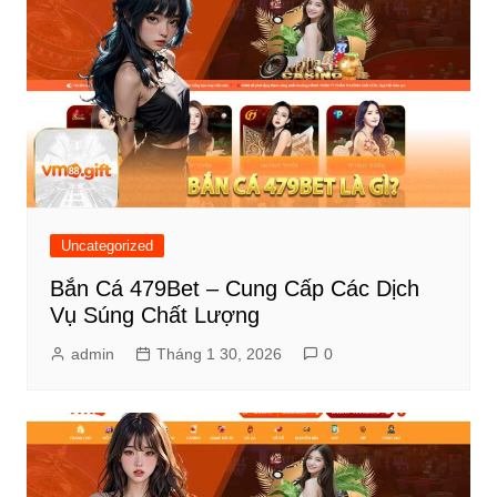
Uncategorized
Bắn Cá 479Bet – Cung Cấp Các Dịch
Vụ Súng Chất Lượng
admin
Tháng 1 30, 2026
0