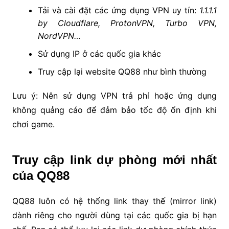
Tải và cài đặt các ứng dụng VPN uy tín:
1.1.1.1
by Cloudflare, ProtonVPN, Turbo VPN,
NordVPN…
Sử dụng IP ở các quốc gia khác
Truy cập lại website QQ88 như bình thường
Lưu ý: Nên sử dụng VPN trả phí hoặc ứng dụng
không quảng cáo để đảm bảo tốc độ ổn định khi
chơi game.
Truy cập link dự phòng mới nhất
của QQ88
QQ88 luôn có hệ thống link thay thế (mirror link)
dành riêng cho người dùng tại các quốc gia bị hạn