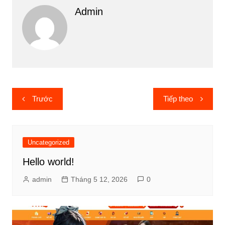
Admin
Điều
Trước
Tiếp theo
hướng
bài
viết
Uncategorized
Hello world!
admin
Tháng 5 12, 2026
0