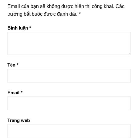
Email của bạn sẽ không được hiển thị công khai.
Các
trường bắt buộc được đánh dấu
*
Bình luận
*
Tên
*
Email
*
Trang web