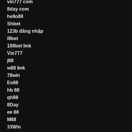
vin777 com
8day com
hello88
Shbet
123b đăng nhập
i9bet
188bet link
Vin777
j88
w88 link
78win
Ee88
hb 88
qh88
8Day
ee 88
M88
33Win