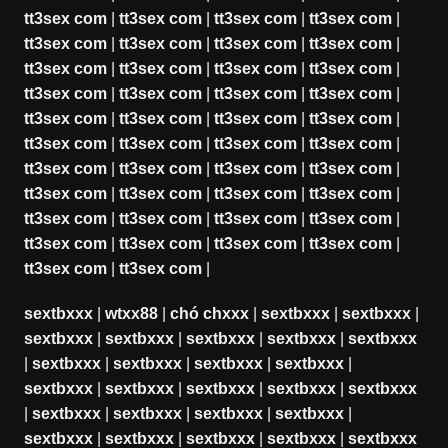
tt3sex com
|
tt3sex com
|
tt3sex com
|
tt3sex com
|
tt3sex com
|
tt3sex com
|
tt3sex com
|
tt3sex com
|
tt3sex com
|
tt3sex com
|
tt3sex com
|
tt3sex com
|
tt3sex com
|
tt3sex com
|
tt3sex com
|
tt3sex com
|
tt3sex com
|
tt3sex com
|
tt3sex com
|
tt3sex com
|
tt3sex com
|
tt3sex com
|
tt3sex com
|
tt3sex com
|
tt3sex com
|
tt3sex com
|
tt3sex com
|
tt3sex com
|
tt3sex com
|
tt3sex com
|
tt3sex com
|
tt3sex com
|
tt3sex com
|
tt3sex com
|
tt3sex com
|
tt3sex com
|
tt3sex com
|
tt3sex com
|
tt3sex com
|
tt3sex com
|
tt3sex com
|
tt3sex com
|
sextbxxx
|
wtxx88
|
chó chxxx
|
sextbxxx
|
sextbxxx
|
sextbxxx
|
sextbxxx
|
sextbxxx
|
sextbxxx
|
sextbxxx
|
sextbxxx
|
sextbxxx
|
sextbxxx
|
sextbxxx
|
sextbxxx
|
sextbxxx
|
sextbxxx
|
sextbxxx
|
sextbxxx
|
sextbxxx
|
sextbxxx
|
sextbxxx
|
sextbxxx
|
sextbxxx
|
sextbxxx
|
sextbxxx
|
sextbxxx
|
sextbxxx