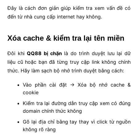
Đây là cách đơn giản giúp kiểm tra xem vấn đề có
đến từ nhà cung cấp internet hay không.
Xóa cache & kiểm tra lại tên miền
Đôi khi
QQ88 bị chặn
là do trình duyệt lưu lại dữ
liệu cũ hoặc bạn đã từng truy cập link không chính
thức. Hãy làm sạch bộ nhớ trình duyệt bằng cách:
Vào phần cài đặt → Xóa bộ nhớ cache &
cookie
Kiểm tra lại đường dẫn truy cập xem có đúng
domain chính thức không
Gõ lại địa chỉ bằng tay thay vì click từ nguồn
không rõ ràng