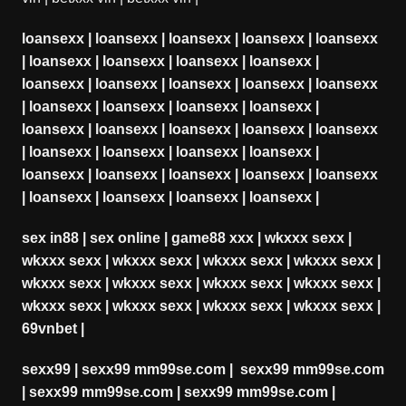
loansexx
|
loansexx
|
loansexx
|
loansexx
|
loansexx
|
loansexx
|
loansexx
|
loansexx
|
loansexx
|
loansexx
|
loansexx
|
loansexx
|
loansexx
|
loansexx
|
loansexx
|
loansexx
|
loansexx
|
loansexx
|
loansexx
|
loansexx
|
loansexx
|
loansexx
|
loansexx
|
loansexx
|
loansexx
|
loansexx
|
loansexx
|
loansexx
|
loansexx
|
loansexx
|
loansexx
|
loansexx
|
loansexx
|
loansexx
|
loansexx
|
loansexx
|
sex in88
|
sex online
|
game88 xxx
|
wkxxx sexx
|
wkxxx sexx
|
wkxxx sexx
|
wkxxx sexx
|
wkxxx sexx
|
wkxxx sexx
|
wkxxx sexx
|
wkxxx sexx
|
wkxxx sexx
|
wkxxx sexx
|
wkxxx sexx
|
wkxxx sexx
|
wkxxx sexx
|
69vnbet
|
sexx99
|
sexx99 mm99se.com
|
sexx99 mm99se.com
|
sexx99 mm99se.com
|
sexx99 mm99se.com
|