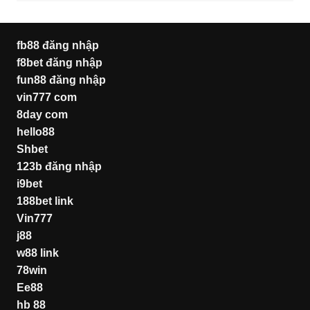
fb88 đăng nhập
f8bet đăng nhập
fun88 đăng nhập
vin777 com
8day com
hello88
Shbet
123b đăng nhập
i9bet
188bet link
Vin777
j88
w88 link
78win
Ee88
hb 88