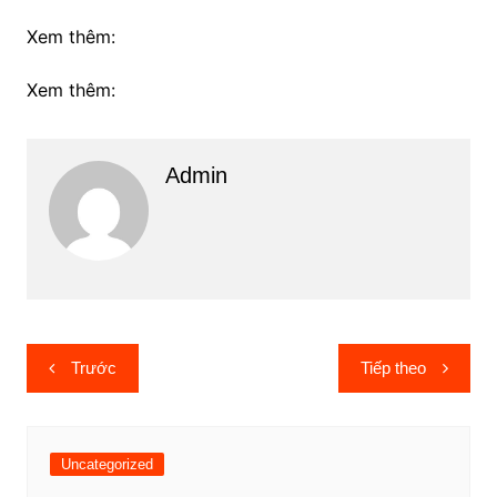
Xem thêm:
Xem thêm:
Admin
Điều
Trước
Tiếp theo
hướng
bài
viết
Uncategorized