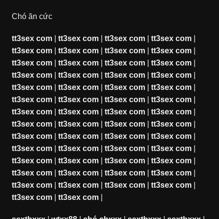
Chó ăn cức
tt3sex com
|
tt3sex com
|
tt3sex com
|
tt3sex com
|
tt3sex com
|
tt3sex com
|
tt3sex com
|
tt3sex com
|
tt3sex com
|
tt3sex com
|
tt3sex com
|
tt3sex com
|
tt3sex com
|
tt3sex com
|
tt3sex com
|
tt3sex com
|
tt3sex com
|
tt3sex com
|
tt3sex com
|
tt3sex com
|
tt3sex com
|
tt3sex com
|
tt3sex com
|
tt3sex com
|
tt3sex com
|
tt3sex com
|
tt3sex com
|
tt3sex com
|
tt3sex com
|
tt3sex com
|
tt3sex com
|
tt3sex com
|
tt3sex com
|
tt3sex com
|
tt3sex com
|
tt3sex com
|
tt3sex com
|
tt3sex com
|
tt3sex com
|
tt3sex com
|
tt3sex com
|
tt3sex com
|
tt3sex com
|
tt3sex com
|
tt3sex com
|
tt3sex com
|
tt3sex com
|
tt3sex com
|
tt3sex com
|
tt3sex com
|
tt3sex com
|
tt3sex com
|
tt3sex com
|
tt3sex com
|