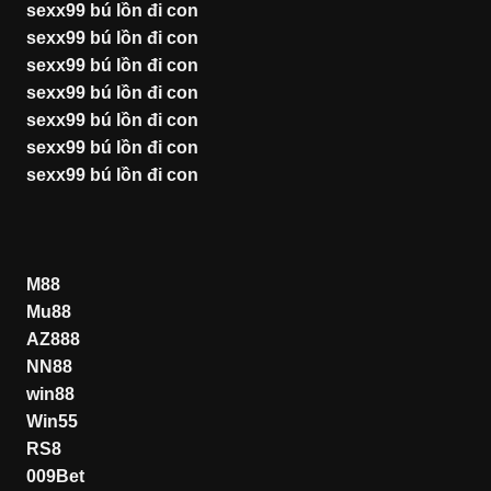
sexx99 bú lồn đi con
sexx99 bú lồn đi con
sexx99 bú lồn đi con
sexx99 bú lồn đi con
sexx99 bú lồn đi con
sexx99 bú lồn đi con
sexx99 bú lồn đi con
M88
Mu88
AZ888
NN88
win88
Win55
RS8
009Bet