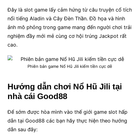
Đây là slot game lấy cảm hứng từ câu truyện cổ tích
nổi tiếng Aladin và Cây Đèn Thần. Đồ họa và hình
ảnh mô phỏng trong game mang đến người chơi trải
nghiệm đầy mới mẻ cùng cơ hội trúng Jackpot rất
cao.
Phiên bản game Nổ Hũ Jili kiếm tiền cực dễ
Hướng dẫn chơi Nổ Hũ Jili tại
nhà cái Good88
Để sớm được hòa mình vào thế giới game slot hấp
dẫn tại Good88 các bạn hãy thực hiện theo hướng
dẫn sau đây: