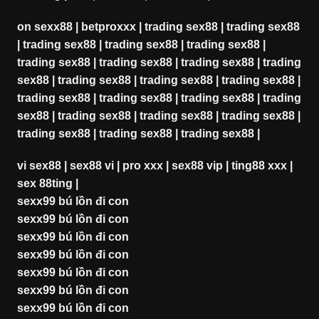
on sexx88
|
betproxxx
|
trading sex88
|
trading sex88
|
trading sex88
|
trading sex88
|
trading sex88
|
trading sex88
|
trading sex88
|
trading sex88
|
trading
sex88
|
trading sex88
|
trading sex88
|
trading sex88
|
trading sex88
|
trading sex88
|
trading sex88
|
trading
sex88
|
trading sex88
|
trading sex88
|
trading sex88
|
trading sex88
|
trading sex88
|
trading sex88
|
vi sex88
|
sex88 vi
|
pro xxx
|
sex88 vip
|
ting88 xxx
|
sex 88ting
|
sexx99 bú lồn đi con
sexx99 bú lồn đi con
sexx99 bú lồn đi con
sexx99 bú lồn đi con
sexx99 bú lồn đi con
sexx99 bú lồn đi con
sexx99 bú lồn đi con