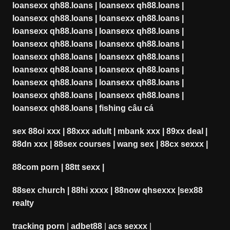
loansexx qh88.loans
|
loansexx qh88.loans
|
loansexx qh88.loans
|
loansexx qh88.loans
|
loansexx qh88.loans
|
loansexx qh88.loans
|
loansexx qh88.loans
|
loansexx qh88.loans
|
loansexx qh88.loans
|
loansexx qh88.loans
|
loansexx qh88.loans
|
loansexx qh88.loans
|
loansexx qh88.loans
|
loansexx qh88.loans
|
loansexx qh88.loans
|
loansexx qh88.loans
|
loansexx qh88.loans
|
fishing câu cá
sex 88oi xxx
|
88xxx adult
|
mbank xxx
|
89xx deal
|
88dn xxx
|
88sex courses
|
wang sex
|
88cx sexxx
|
88com porn
|
88tt sexx
|
88sex church
|
88hi xxxx
|
88now qhsexxx
|
sex88
realty
tracking porn
|
adbet88
|
acs sexxx
|