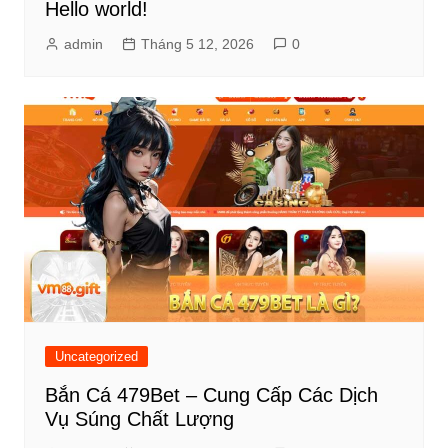
Hello world!
admin
Tháng 5 12, 2026
0
Uncategorized
Bắn Cá 479Bet – Cung Cấp Các Dịch
Vụ Súng Chất Lượng