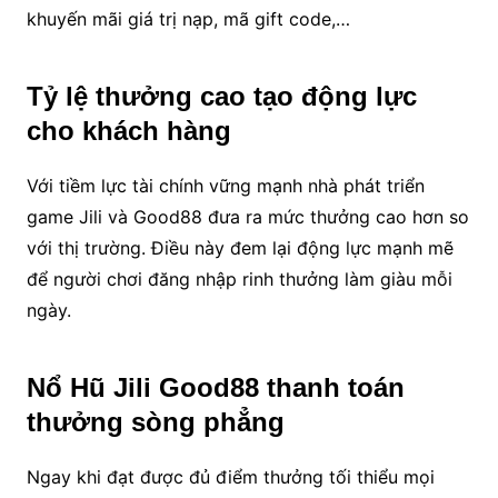
khuyến mãi giá trị nạp, mã gift code,…
Tỷ lệ thưởng cao tạo động lực
cho khách hàng
Với tiềm lực tài chính vững mạnh nhà phát triển
game Jili và Good88 đưa ra mức thưởng cao hơn so
với thị trường. Điều này đem lại động lực mạnh mẽ
để người chơi đăng nhập rinh thưởng làm giàu mỗi
ngày.
Nổ Hũ Jili Good88 thanh toán
thưởng sòng phẳng
Ngay khi đạt được đủ điểm thưởng tối thiểu mọi