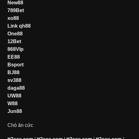
New88
789Bet
xo88
Link qh88
One88
12Bet
868VIp
EE88
Bsport
BJ88
sv388
daga88
UW88
W88
Jun88
Chó ăn cức