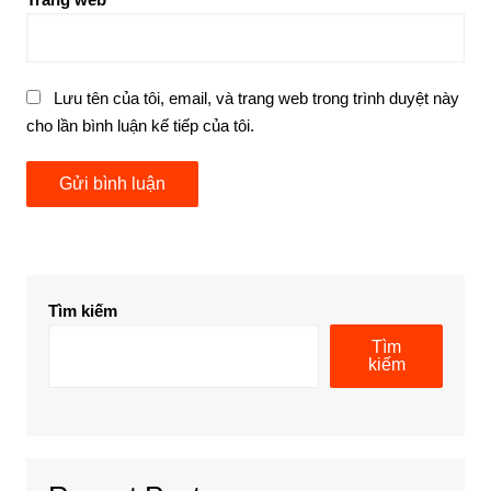
Lưu tên của tôi, email, và trang web trong trình duyệt này
cho lần bình luận kế tiếp của tôi.
Tìm kiếm
Tìm
kiếm