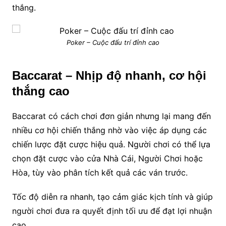
thắng.
Poker – Cuộc đấu trí đỉnh cao
Baccarat – Nhịp độ nhanh, cơ hội
thắng cao
Baccarat có cách chơi đơn giản nhưng lại mang đến
nhiều cơ hội chiến thắng nhờ vào việc áp dụng các
chiến lược đặt cược hiệu quả. Người chơi có thể lựa
chọn đặt cược vào cửa Nhà Cái, Người Chơi hoặc
Hòa, tùy vào phân tích kết quả các ván trước.
Tốc độ diễn ra nhanh, tạo cảm giác kịch tính và giúp
người chơi đưa ra quyết định tối ưu để đạt lợi nhuận
cao.