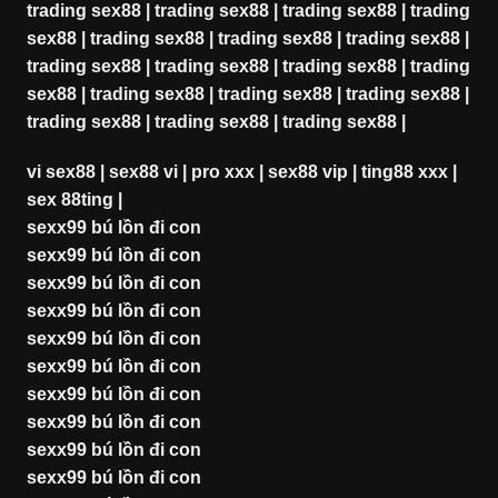
trading sex88
|
trading sex88
|
trading sex88
|
trading
sex88
|
trading sex88
|
trading sex88
|
trading sex88
|
trading sex88
|
trading sex88
|
trading sex88
|
trading
sex88
|
trading sex88
|
trading sex88
|
trading sex88
|
trading sex88
|
trading sex88
|
trading sex88
|
vi sex88
|
sex88 vi
|
pro xxx
|
sex88 vip
|
ting88 xxx
|
sex 88ting
|
sexx99 bú lồn đi con
sexx99 bú lồn đi con
sexx99 bú lồn đi con
sexx99 bú lồn đi con
sexx99 bú lồn đi con
sexx99 bú lồn đi con
sexx99 bú lồn đi con
sexx99 bú lồn đi con
sexx99 bú lồn đi con
sexx99 bú lồn đi con