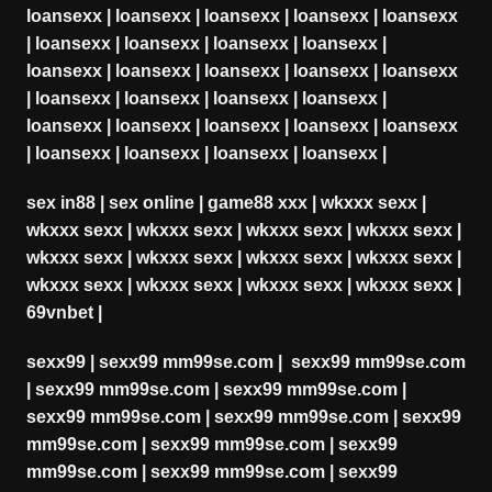
loansexx
|
loansexx
|
loansexx
|
loansexx
|
loansexx
|
loansexx
|
loansexx
|
loansexx
|
loansexx
|
loansexx
|
loansexx
|
loansexx
|
loansexx
|
loansexx
|
loansexx
|
loansexx
|
loansexx
|
loansexx
|
loansexx
|
loansexx
|
loansexx
|
loansexx
|
loansexx
|
loansexx
|
loansexx
|
loansexx
|
loansexx
|
sex in88
|
sex online
|
game88 xxx
|
wkxxx sexx
|
wkxxx sexx
|
wkxxx sexx
|
wkxxx sexx
|
wkxxx sexx
|
wkxxx sexx
|
wkxxx sexx
|
wkxxx sexx
|
wkxxx sexx
|
wkxxx sexx
|
wkxxx sexx
|
wkxxx sexx
|
wkxxx sexx
|
69vnbet
|
sexx99
|
sexx99 mm99se.com
|
sexx99 mm99se.com
|
sexx99 mm99se.com
|
sexx99 mm99se.com
|
sexx99 mm99se.com
|
sexx99 mm99se.com
|
sexx99
mm99se.com
|
sexx99 mm99se.com
|
sexx99
mm99se.com
|
sexx99 mm99se.com
|
sexx99