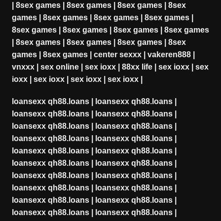
|
8sex games
|
8sex games
|
8sex games
|
8sex
games
|
8sex games
|
8sex games
|
8sex games
|
8sex games
|
8sex games
|
8sex games
|
8sex games
|
8sex games
|
8sex games
|
8sex games
|
8sex
games
|
8sex games
|
center sexxx
|
vakeren888
|
vnxxx
|
sex online
|
sex ioxx
|
88xx life
|
sex ioxx
|
sex
ioxx
|
sex ioxx
|
sex ioxx
|
sex ioxx
|
loansexx qh88.loans
|
loansexx qh88.loans
|
loansexx qh88.loans
|
loansexx qh88.loans
|
loansexx qh88.loans
|
loansexx qh88.loans
|
loansexx qh88.loans
|
loansexx qh88.loans
|
loansexx qh88.loans
|
loansexx qh88.loans
|
loansexx qh88.loans
|
loansexx qh88.loans
|
loansexx qh88.loans
|
loansexx qh88.loans
|
loansexx qh88.loans
|
loansexx qh88.loans
|
loansexx qh88.loans
|
loansexx qh88.loans
|
loansexx qh88.loans
|
loansexx qh88.loans
|