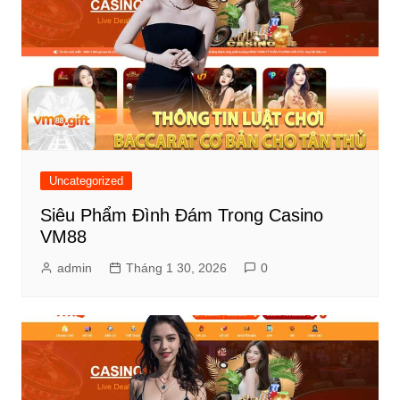
Uncategorized
Siêu Phẩm Đình Đám Trong Casino
VM88
admin
Tháng 1 30, 2026
0