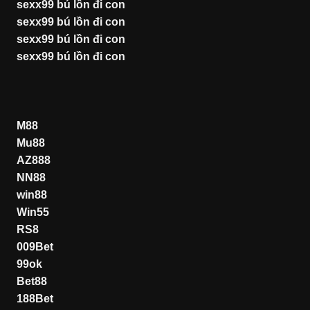
sexx99 bú lồn đi con
sexx99 bú lồn đi con
sexx99 bú lồn đi con
sexx99 bú lồn đi con
M88
Mu88
AZ888
NN88
win88
Win55
RS8
009Bet
99ok
Bet88
188Bet