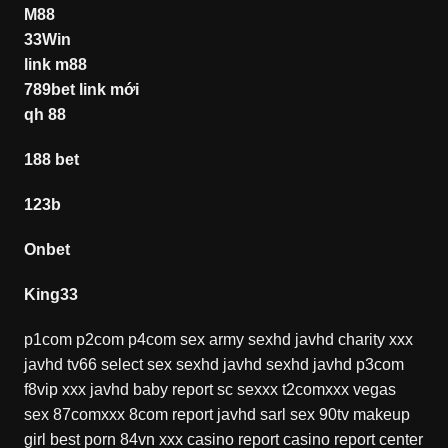
M88
33Win
link m88
789bet link mới
qh 88
188 bet
123b
Onbet
King33
p1com
p2com
p4com
sex army
sexhd
javhd
charity xxx
javhd
tv66
select sex
sexhd
javhd
sexhd
javhd
p3com
f8vip xxx
javhd
baby report
sc sexxx
t2comxxx
vegas
sex
87comxxx
8com report
javhd
sarl sex
90tv
makeup
girl
best porn
84vn xxx
casino report
casino report
center