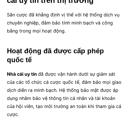
cái uy tín trên thị trường
Sân cược đã khẳng định vị thế với hệ thống dịch vụ
chuyên nghiệp, đảm bảo tính minh bạch và công
bằng trong mọi hoạt động.
Hoạt động đã được cấp phép
quốc tế
Nhà cái uy tín
đã được vận hành dưới sự giám sát
của các tổ chức cá cược quốc tế, đảm bảo mọi giao
dịch diễn ra minh bạch. Hệ thống bảo mật được áp
dụng nhằm bảo vệ thông tin cá nhân và tài khoản
của hội viên, tạo môi trường an toàn khi tham gia cá
cược.