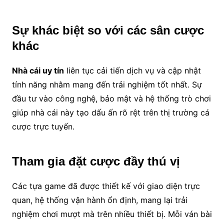
Sự khác biệt so với các sân cược
khác
Nhà cái uy tín
liên tục cải tiến dịch vụ và cập nhật
tính năng nhằm mang đến trải nghiệm tốt nhất. Sự
đầu tư vào công nghệ, bảo mật và hệ thống trò chơi
giúp nhà cái này tạo dấu ấn rõ rệt trên thị trường cá
cược trực tuyến.
Tham gia đặt cược đầy thú vị
Các tựa game đã được thiết kế với giao diện trực
quan, hệ thống vận hành ổn định, mang lại trải
nghiệm chơi mượt mà trên nhiều thiết bị. Mỗi ván bài