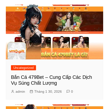
Uncategorized
Bắn Cá 479Bet – Cung Cấp Các Dịch
Vụ Súng Chất Lượng
admin
Tháng 1 30, 2026
0