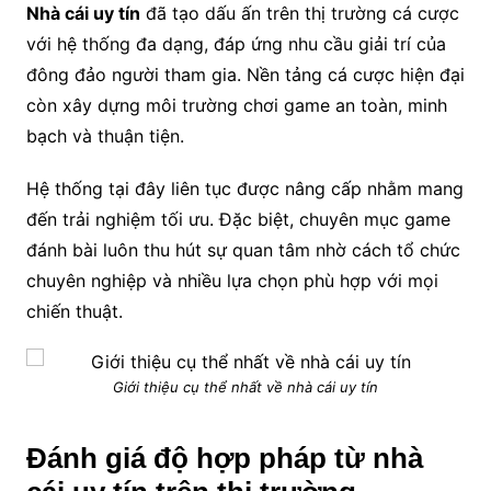
Nhà cái uy tín
đã tạo dấu ấn trên thị trường cá cược
với hệ thống đa dạng, đáp ứng nhu cầu giải trí của
đông đảo người tham gia. Nền tảng cá cược hiện đại
còn xây dựng môi trường chơi game an toàn, minh
bạch và thuận tiện.
Hệ thống tại đây liên tục được nâng cấp nhằm mang
đến trải nghiệm tối ưu. Đặc biệt, chuyên mục game
đánh bài luôn thu hút sự quan tâm nhờ cách tổ chức
chuyên nghiệp và nhiều lựa chọn phù hợp với mọi
chiến thuật.
Giới thiệu cụ thể nhất về nhà cái uy tín
Đánh giá độ hợp pháp từ nhà