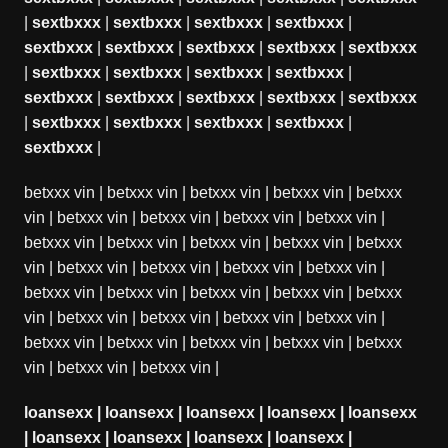
|
sextbxxx
|
sextbxxx
|
sextbxxx
|
sextbxxx
|
sextbxxx
|
sextbxxx
|
sextbxxx
|
sextbxxx
|
sextbxxx
|
sextbxxx
|
sextbxxx
|
sextbxxx
|
sextbxxx
|
sextbxxx
|
sextbxxx
|
sextbxxx
|
sextbxxx
|
sextbxxx
|
sextbxxx
|
sextbxxx
|
sextbxxx
|
sextbxxx
|
sextbxxx
|
betxxx vin
|
betxxx vin
|
betxxx vin
|
betxxx vin
|
betxxx
vin
|
betxxx vin
|
betxxx vin
|
betxxx vin
|
betxxx vin
|
betxxx vin
|
betxxx vin
|
betxxx vin
|
betxxx vin
|
betxxx
vin
|
betxxx vin
|
betxxx vin
|
betxxx vin
|
betxxx vin
|
betxxx vin
|
betxxx vin
|
betxxx vin
|
betxxx vin
|
betxxx
vin
|
betxxx vin
|
betxxx vin
|
betxxx vin
|
betxxx vin
|
betxxx vin
|
betxxx vin
|
betxxx vin
|
betxxx vin
|
betxxx
vin
|
betxxx vin
|
betxxx vin
|
loansexx
|
loansexx
|
loansexx
|
loansexx
|
loansexx
|
loansexx
|
loansexx
|
loansexx
|
loansexx
|