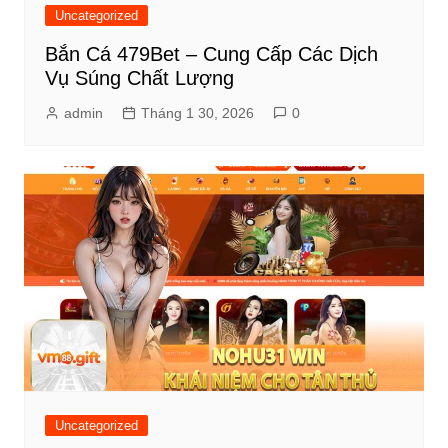
Uncategorized
Bắn Cá 479Bet – Cung Cấp Các Dịch
Vụ Súng Chất Lượng
admin
Tháng 1 30, 2026
0
Uncategorized