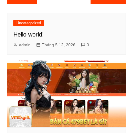
hướng
bài
viết
Uncategorized
Hello world!
admin
Tháng 5 12, 2026
0