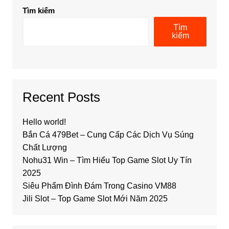
Tìm kiếm
Tìm
kiếm
Recent Posts
Hello world!
Bắn Cá 479Bet – Cung Cấp Các Dịch Vụ Súng
Chất Lượng
Nohu31 Win – Tìm Hiểu Top Game Slot Uy Tín
2025
Siêu Phẩm Đình Đám Trong Casino VM88
Jili Slot – Top Game Slot Mới Năm 2025