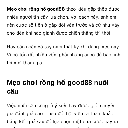
Mẹo chơi rồng hổ good88
theo kiểu gấp thếp được
nhiều người tin cậy lựa chọn. Với cách này, anh em
nên cược số tiền ở gấp đôi ván trước và cứ như vậy
cho đến khi nào giành được chiến thắng thì thôi.
Hãy cân nhắc và suy nghĩ thật kỹ khi dùng mẹo này.
Vì nó tốn rất nhiều vốn, phải những ai có đủ bản lĩnh
thì mới tham gia.
Mẹo chơi rồng hổ good88 nuôi
cầu
Việc nuôi cầu cũng là ý kiến hay được giới chuyên
gia đánh giá cao. Theo đó, hội viên sẽ tham khảo
bảng kết quả sau đó lựa chọn một cửa cược hay ra