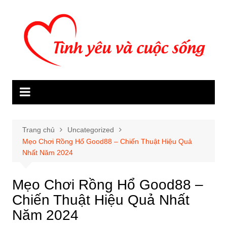
Chuyển
đến
phần
nội
dung
Trang chủ
Uncategorized
Mẹo Chơi Rồng Hổ Good88 – Chiến Thuật Hiệu Quả
Nhất Năm 2024
Mẹo Chơi Rồng Hổ Good88 –
Chiến Thuật Hiệu Quả Nhất
Năm 2024