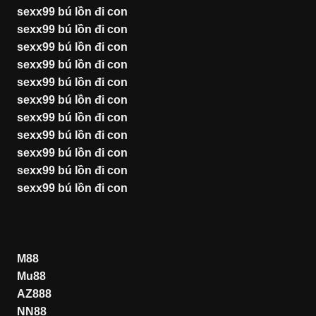
sexx99 bú lồn đi con
sexx99 bú lồn đi con
sexx99 bú lồn đi con
sexx99 bú lồn đi con
sexx99 bú lồn đi con
sexx99 bú lồn đi con
sexx99 bú lồn đi con
sexx99 bú lồn đi con
sexx99 bú lồn đi con
sexx99 bú lồn đi con
sexx99 bú lồn đi con
M88
Mu88
AZ888
NN88