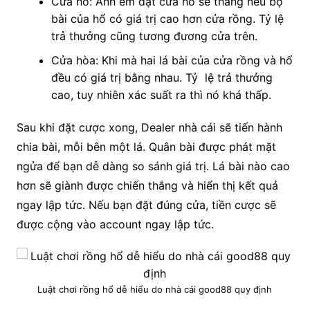
Cửa hổ: Anh em đặt cửa hổ sẽ thắng nếu bộ
bài của hổ có giá trị cao hơn cửa rồng. Tỷ lệ
trả thưởng cũng tương đương cửa trên.
Cửa hòa: Khi mà hai lá bài của cửa rồng và hổ
đều có giá trị bằng nhau. Tỷ lệ trả thưởng
cao, tuy nhiên xác suất ra thì nó khá thấp.
Sau khi đặt cược xong, Dealer nhà cái sẽ tiến hành
chia bài, mỗi bên một lá. Quân bài được phát mặt
ngửa để bạn dễ dàng so sánh giá trị. Lá bài nào cao
hơn sẽ giành được chiến thắng và hiển thị kết quả
ngay lập tức. Nếu bạn đặt đúng cửa, tiền cược sẽ
được cộng vào account ngay lập tức.
Luật chơi rồng hổ dễ hiểu do nhà cái good88 quy định