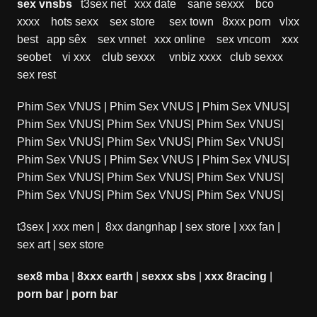
sex vnsbs
t3sex net
xxx date
sane sexxx
bco
xxxx
hots sexx
sex store
sex town
8xxx porn
vlxx
best
app sêx
sex vnnet
xxx online
sex vncom
xxx
seobet
vi xxx
club sexxx
vnbiz xxxx
club sexxx
sex rest
Phim Sex VNUS
|
Phim Sex VNUS
|
Phim Sex VNUS
|
Phim Sex VNUS
|
Phim Sex VNUS
|
Phim Sex VNUS
|
Phim Sex VNUS
|
Phim Sex VNUS
|
Phim Sex VNUS
|
Phim Sex VNUS
|
Phim Sex VNUS
|
Phim Sex VNUS
|
Phim Sex VNUS
|
Phim Sex VNUS
|
Phim Sex VNUS
|
Phim Sex VNUS
|
Phim Sex VNUS
|
Phim Sex VNUS
|
t3sex
|
xxx men
|
8xx dangnhap
|
sex store
|
xxx fan
|
sex art
|
sex store
sex8 mba
|
8xxx earth
|
sexxx sbs
|
xxx 8racing
|
porn bar
|
porn bar