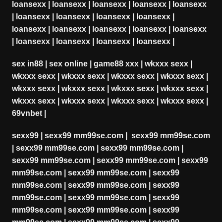
loansexx
|
loansexx
|
loansexx
|
loansexx
|
loansexx
|
loansexx
|
loansexx
|
loansexx
|
loansexx
|
loansexx
|
loansexx
|
loansexx
|
loansexx
|
loansexx
|
loansexx
|
loansexx
|
loansexx
|
loansexx
|
sex in88
|
sex online
|
game88 xxx
|
wkxxx sexx
|
wkxxx sexx
|
wkxxx sexx
|
wkxxx sexx
|
wkxxx sexx
|
wkxxx sexx
|
wkxxx sexx
|
wkxxx sexx
|
wkxxx sexx
|
wkxxx sexx
|
wkxxx sexx
|
wkxxx sexx
|
wkxxx sexx
|
69vnbet
|
sexx99
|
sexx99 mm99se.com
|
sexx99 mm99se.com
|
sexx99 mm99se.com
|
sexx99 mm99se.com
|
sexx99 mm99se.com
|
sexx99 mm99se.com
|
sexx99
mm99se.com
|
sexx99 mm99se.com
|
sexx99
mm99se.com
|
sexx99 mm99se.com
|
sexx99
mm99se.com
|
sexx99 mm99se.com
|
sexx99
mm99se.com
|
sexx99 mm99se.com
|
sexx99