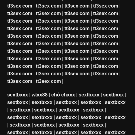
tt3sex com
|
tt3sex com
|
tt3sex com
|
tt3sex com
|
tt3sex com
|
tt3sex com
|
tt3sex com
|
tt3sex com
|
tt3sex com
|
tt3sex com
|
tt3sex com
|
tt3sex com
|
tt3sex com
|
tt3sex com
|
tt3sex com
|
tt3sex com
|
tt3sex com
|
tt3sex com
|
tt3sex com
|
tt3sex com
|
tt3sex com
|
tt3sex com
|
tt3sex com
|
tt3sex com
|
tt3sex com
|
tt3sex com
|
tt3sex com
|
tt3sex com
|
tt3sex com
|
tt3sex com
|
tt3sex com
|
tt3sex com
|
tt3sex com
|
tt3sex com
|
tt3sex com
|
tt3sex com
|
tt3sex com
|
tt3sex com
|
tt3sex com
|
tt3sex com
|
tt3sex com
|
tt3sex com
|
sextbxxx
|
wtxx88
|
chó chxxx
|
sextbxxx
|
sextbxxx
|
sextbxxx
|
sextbxxx
|
sextbxxx
|
sextbxxx
|
sextbxxx
|
sextbxxx
|
sextbxxx
|
sextbxxx
|
sextbxxx
|
sextbxxx
|
sextbxxx
|
sextbxxx
|
sextbxxx
|
sextbxxx
|
sextbxxx
|
sextbxxx
|
sextbxxx
|
sextbxxx
|
sextbxxx
|
sextbxxx
|
sextbxxx
|
sextbxxx
|
sextbxxx