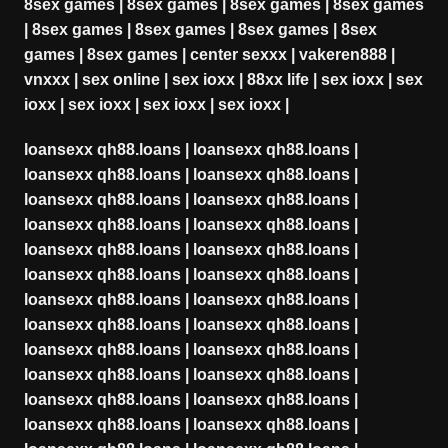
8sex games
|
8sex games
|
8sex games
|
8sex games
|
8sex games
|
8sex games
|
8sex games
|
8sex
games
|
8sex games
|
center sexxx
|
vakeren888
|
vnxxx
|
sex online
|
sex ioxx
|
88xx life
|
sex ioxx
|
sex
ioxx
|
sex ioxx
|
sex ioxx
|
sex ioxx
|
loansexx qh88.loans
|
loansexx qh88.loans
|
loansexx qh88.loans
|
loansexx qh88.loans
|
loansexx qh88.loans
|
loansexx qh88.loans
|
loansexx qh88.loans
|
loansexx qh88.loans
|
loansexx qh88.loans
|
loansexx qh88.loans
|
loansexx qh88.loans
|
loansexx qh88.loans
|
loansexx qh88.loans
|
loansexx qh88.loans
|
loansexx qh88.loans
|
loansexx qh88.loans
|
loansexx qh88.loans
|
loansexx qh88.loans
|
loansexx qh88.loans
|
loansexx qh88.loans
|
loansexx qh88.loans
|
loansexx qh88.loans
|
loansexx qh88.loans
|
loansexx qh88.loans
|