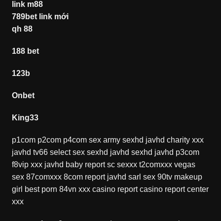
link m88
789bet link mới
qh 88
188 bet
123b
Onbet
King33
p1com
p2com
p4com
sex army
sexhd
javhd
charity xxx
javhd
tv66
select sex
sexhd
javhd
sexhd
javhd
p3com
f8vip xxx
javhd
baby report
sc sexxx
t2comxxx
vegas
sex
87comxxx
8com report
javhd
sarl sex
90tv
makeup
girl
best porn
84vn xxx
casino report
casino report
center
xxx