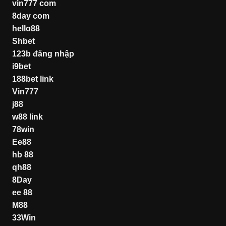
vin777 com
8day com
hello88
Shbet
123b đăng nhập
i9bet
188bet link
Vin777
j88
w88 link
78win
Ee88
hb 88
qh88
8Day
ee 88
M88
33Win