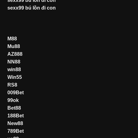
sexx99 bú lồn đi con
sexx99 bú lồn đi con
M88
Mu88
AZ888
NN88
win88
Win55
RS8
009Bet
99ok
Bet88
188Bet
New88
789Bet