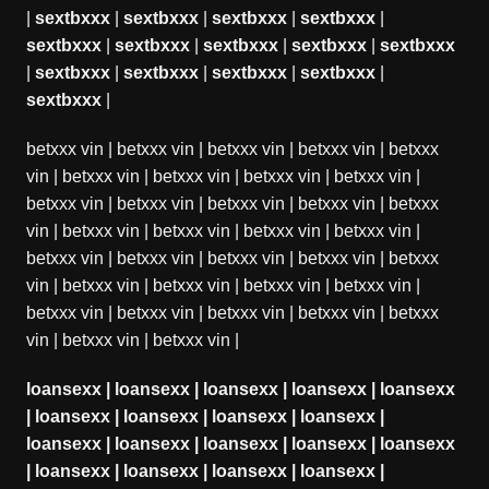
|
sextbxxx
|
sextbxxx
|
sextbxxx
|
sextbxxx
|
sextbxxx
|
sextbxxx
|
sextbxxx
|
sextbxxx
|
sextbxxx
|
sextbxxx
|
sextbxxx
|
sextbxxx
|
sextbxxx
|
sextbxxx
|
betxxx vin
|
betxxx vin
|
betxxx vin
|
betxxx vin
|
betxxx
vin
|
betxxx vin
|
betxxx vin
|
betxxx vin
|
betxxx vin
|
betxxx vin
|
betxxx vin
|
betxxx vin
|
betxxx vin
|
betxxx
vin
|
betxxx vin
|
betxxx vin
|
betxxx vin
|
betxxx vin
|
betxxx vin
|
betxxx vin
|
betxxx vin
|
betxxx vin
|
betxxx
vin
|
betxxx vin
|
betxxx vin
|
betxxx vin
|
betxxx vin
|
betxxx vin
|
betxxx vin
|
betxxx vin
|
betxxx vin
|
betxxx
vin
|
betxxx vin
|
betxxx vin
|
loansexx
|
loansexx
|
loansexx
|
loansexx
|
loansexx
|
loansexx
|
loansexx
|
loansexx
|
loansexx
|
loansexx
|
loansexx
|
loansexx
|
loansexx
|
loansexx
|
loansexx
|
loansexx
|
loansexx
|
loansexx
|