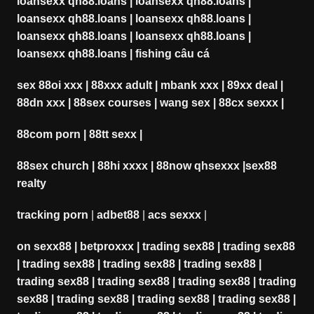
loansexx qh88.loans
|
loansexx qh88.loans
|
loansexx qh88.loans
|
loansexx qh88.loans
|
loansexx qh88.loans
|
loansexx qh88.loans
|
loansexx qh88.loans
|
fishing câu cá
sex 88oi xxx
|
88xxx adult
|
mbank xxx
|
89xx deal
|
88dn xxx
|
88sex courses
|
wang sex
|
88cx sexxx
|
88com porn
|
88tt sexx
|
88sex church
|
88hi xxxx
|
88now qhsexxx
|
sex88
realty
tracking porn
|
adbet88
|
acs sexxx
|
on sexx88
|
betproxxx
|
trading sex88
|
trading sex88
|
trading sex88
|
trading sex88
|
trading sex88
|
trading sex88
|
trading sex88
|
trading sex88
|
trading
sex88
|
trading sex88
|
trading sex88
|
trading sex88
|