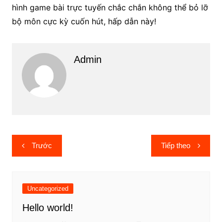
hình game bài trực tuyến chắc chắn không thể bỏ lỡ
bộ môn cực kỳ cuốn hút, hấp dẫn này!
Admin
Điều
Trước
Tiếp theo
hướng
bài
viết
Uncategorized
Hello world!