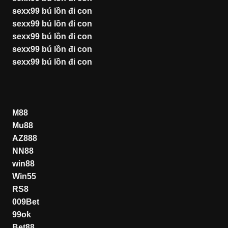
sexx99 bú lồn đi con
sexx99 bú lồn đi con
sexx99 bú lồn đi con
sexx99 bú lồn đi con
sexx99 bú lồn đi con
M88
Mu88
AZ888
NN88
win88
Win55
RS8
009Bet
99ok
Bet88