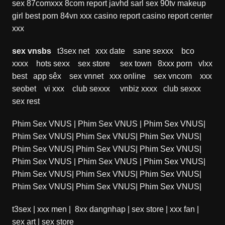
sex
87comxxx
8com report
javhd
sarl sex
90tv
makeup
girl
best porn
84vn xxx
casino report
casino report
center
xxx
sex vnsbs
t3sex net
xxx date
sane sexxx
bco
xxxx
hots sexx
sex store
sex town
8xxx porn
vlxx
best
app sêx
sex vnnet
xxx online
sex vncom
xxx
seobet
vi xxx
club sexxx
vnbiz xxxx
club sexxx
sex rest
Phim Sex VNUS
|
Phim Sex VNUS
|
Phim Sex VNUS
|
Phim Sex VNUS
|
Phim Sex VNUS
|
Phim Sex VNUS
|
Phim Sex VNUS
|
Phim Sex VNUS
|
Phim Sex VNUS
|
Phim Sex VNUS
|
Phim Sex VNUS
|
Phim Sex VNUS
|
Phim Sex VNUS
|
Phim Sex VNUS
|
Phim Sex VNUS
|
Phim Sex VNUS
|
Phim Sex VNUS
|
Phim Sex VNUS
|
t3sex
|
xxx men
|
8xx dangnhap
|
sex store
|
xxx fan
|
sex art
|
sex store