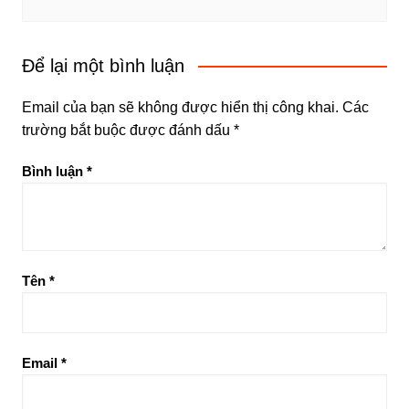
Để lại một bình luận
Email của bạn sẽ không được hiển thị công khai.
Các
trường bắt buộc được đánh dấu
*
Bình luận
*
Tên
*
Email
*