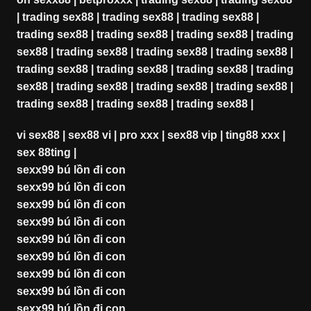
|
trading sex88
|
trading sex88
|
trading sex88
|
trading sex88
|
trading sex88
|
trading sex88
|
trading
sex88
|
trading sex88
|
trading sex88
|
trading sex88
|
trading sex88
|
trading sex88
|
trading sex88
|
trading
sex88
|
trading sex88
|
trading sex88
|
trading sex88
|
trading sex88
|
trading sex88
|
trading sex88
|
vi sex88
|
sex88 vi
|
pro xxx
|
sex88 vip
|
ting88 xxx
|
sex 88ting
|
sexx99 bú lồn đi con
sexx99 bú lồn đi con
sexx99 bú lồn đi con
sexx99 bú lồn đi con
sexx99 bú lồn đi con
sexx99 bú lồn đi con
sexx99 bú lồn đi con
sexx99 bú lồn đi con
sexx99 bú lồn đi con