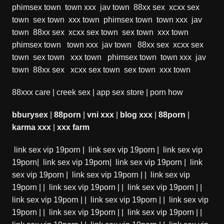
phimsex town
town xxx
jav town
88xx sex
xcxx sex
town
sex town
xxx town
phimsex town
town xxx
jav
town
88xx sex
xcxx sex town
sex town
xxx town
phimsex town
town xxx
jav town
88xx sex
xcxx sex
town
sex town
xxx town
phimsex town
town xxx
jav
town
88xx sex
xcxx sex town
sex town
xxx town
88xxx care
|
creek sex
|
app sex store
|
porn how
bburysex
|
88porn
|
vni xxx
|
blog xxx
|
88porn
|
karma xxx
|
xxx farm
link sex vip 19porn
|
link sex vip 19porn
|
link sex vip
19porn
|
link sex vip 19porn
|
link sex vip 19porn
|
link
sex vip 19porn
|
link sex vip 19porn
| |
link sex vip
19porn
| |
link sex vip 19porn
| |
link sex vip 19porn
| |
link sex vip 19porn
| |
link sex vip 19porn
| |
link sex vip
19porn
| |
link sex vip 19porn
| |
link sex vip 19porn
| |