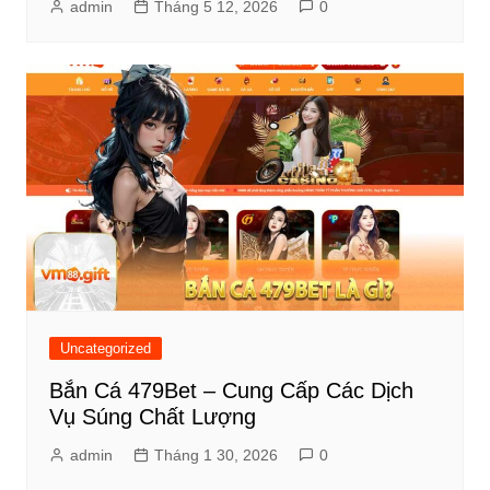
admin
Tháng 5 12, 2026
0
Uncategorized
Bắn Cá 479Bet – Cung Cấp Các Dịch
Vụ Súng Chất Lượng
admin
Tháng 1 30, 2026
0