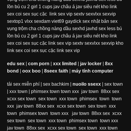
lồn
bú cu
2 girl 1 cups
jav châu á
jav siêu nét
kho link
sex
coi sex sục cặc
link sex vip
sextv
sexvlxx
sexvip
sextop1
vlxx
sexdam
viet69
gaydick
sex nhật bản
sex
vụng trộm
cha chồng nàng dầu
sexhd
javhd
sex less
bú
lồn
bú cu
2 girl 1 cups
jav châu á
jav siêu nét
kho link
sex
coi sex sục cặc
link sex vip
sextv
sexvlxx
sexvip
kho
link sex
coi sex sục cặc
link sex vip
edu sex
|
com porn
|
xxx limited
|
jav locker
|
8xx
bond
|
oox boo
|
8seex faith
|
máy tính computer
tải sex miễn phí
|
sex bachkim
|
nuoilo ssexx
|
sex town
|
xxx town
|
phimsex town
town xxx
jav town
88xx sex
xcxx sex town
sex town
xxx town
phimsex town
town
xxx
jav town
88xx sex
xcxx sex town
sex town
xxx
town
phimsex town
town xxx
jav town
88xx sex
xcxx
sex town
sex town
xxx town
phimsex town
town xxx
jav town
88xx sex
xcxx sex town
sex town
xxx town