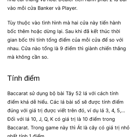
vào mỗi cửa Banker và Player.
Tùy thuộc vào tình hình mà hai cửa này tiến hành
bốc thêm hoặc dừng lại. Sau khi đã kết thúc thời
gian bốc thì tính tổng điểm của mỗi cửa để so với
nhau. Cửa nào tổng là 9 điểm thì giành chiến thắng
mà không cần so.
Tính điểm
Baccarat sử dụng bộ bài Tây 52 lá với cách tính
điểm khá dễ hiểu. Các lá bài số sẽ được tính điểm
đúng với giá trị được viết trên đó, ví dụ lá 3, 4, 5,…
Đối với lá 10, J, Q, K có giá trị là 10 điểm trong
Baccarat. Trong game này thì Át là cây có giá trị nhỏ
nhất tính 1 điểm.