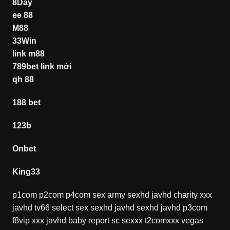
8Day
ee 88
M88
33Win
link m88
789bet link mới
qh 88
188 bet
123b
Onbet
King33
p1com
p2com
p4com
sex army
sexhd
javhd
charity xxx
javhd
tv66
select sex
sexhd
javhd
sexhd
javhd
p3com
f8vip xxx
javhd
baby report
sc sexxx
t2comxxx
vegas