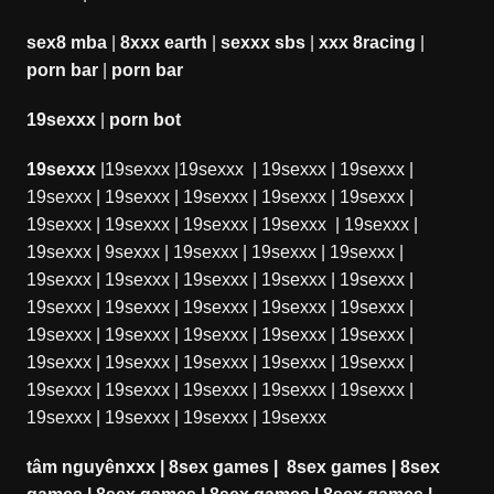
sex8 mba
|
8xxx earth
|
sexxx sbs
|
xxx 8racing
|
porn bar
|
porn bar
19sexxx
|
porn bot
19sexxx
|
19sexxx
|
19sexxx
|
19sexxx
|
19sexxx
|
19sexxx
|
19sexxx
|
19sexxx
|
19sexxx
|
19sexxx
|
19sexxx
|
19sexxx
|
19sexxx
|
19sexxx
|
19sexxx
|
19sexxx
|
9sexxx
|
19sexxx
|
19sexxx
|
19sexxx
|
19sexxx
|
19sexxx
|
19sexxx
|
19sexxx
|
19sexxx
|
19sexxx
|
19sexxx
|
19sexxx
|
19sexxx
|
19sexxx
|
19sexxx
|
19sexxx
|
19sexxx
|
19sexxx
|
19sexxx
|
19sexxx
|
19sexxx
|
19sexxx
|
19sexxx
|
19sexxx
|
19sexxx
|
19sexxx
|
19sexxx
|
19sexxx
|
19sexxx
|
19sexxx
|
19sexxx
|
19sexxx
|
19sexxx
tâm nguyênxxx
|
8sex games
|
8sex games
|
8sex