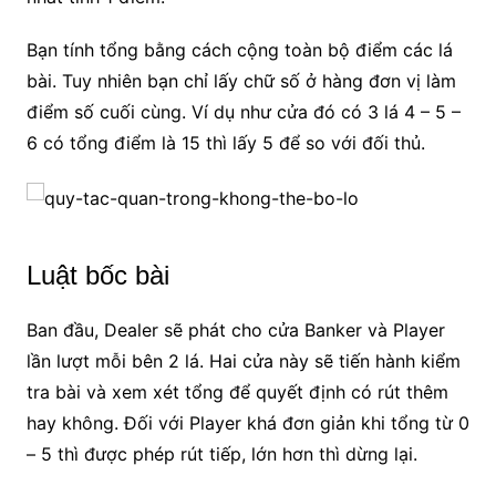
Bạn tính tổng bằng cách cộng toàn bộ điểm các lá
bài. Tuy nhiên bạn chỉ lấy chữ số ở hàng đơn vị làm
điểm số cuối cùng. Ví dụ như cửa đó có 3 lá 4 – 5 –
6 có tổng điểm là 15 thì lấy 5 để so với đối thủ.
Luật bốc bài
Ban đầu, Dealer sẽ phát cho cửa Banker và Player
lần lượt mỗi bên 2 lá. Hai cửa này sẽ tiến hành kiểm
tra bài và xem xét tổng để quyết định có rút thêm
hay không. Đối với Player khá đơn giản khi tổng từ 0
– 5 thì được phép rút tiếp, lớn hơn thì dừng lại.