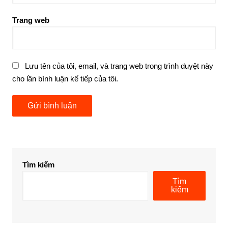
Trang web
Lưu tên của tôi, email, và trang web trong trình duyệt này
cho lần bình luận kế tiếp của tôi.
Tìm kiếm
Tìm
kiếm