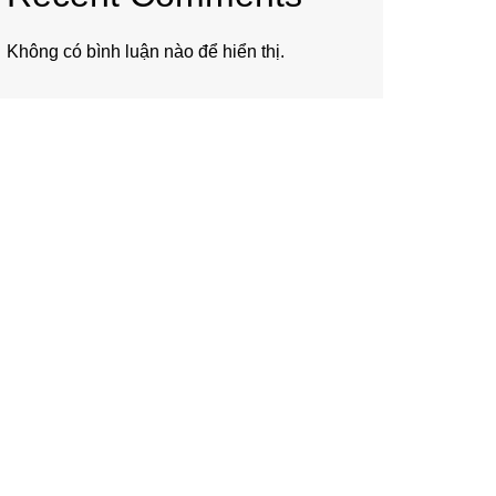
Không có bình luận nào để hiển thị.