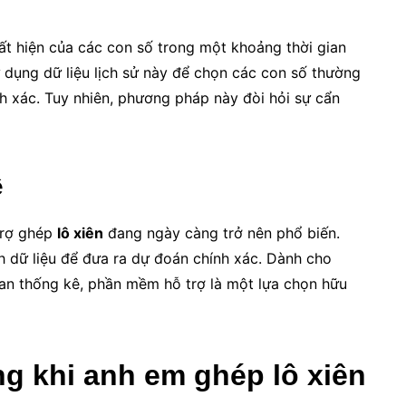
ất hiện của các con số trong một khoảng thời gian
ử dụng dữ liệu lịch sử này để chọn các con số thường
h xác. Tuy nhiên, phương pháp này đòi hỏi sự cẩn
ệ
trợ ghép
lô xiên
đang ngày càng trở nên phổ biến.
h dữ liệu để đưa ra dự đoán chính xác. Dành cho
an thống kê, phần mềm hỗ trợ là một lựa chọn hữu
g khi anh em ghép lô xiên