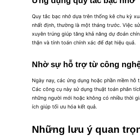
Ứng dụng quy tắc bạc nhớ
Quy tắc bạc nhớ dựa trên thống kê chu kỳ xu
nhất định, thường là một tháng trước. Việc s
xuyên trúng giúp tăng khả năng dự đoán chín
thận và tính toán chính xác để đạt hiệu quả.
Nhờ sự hỗ trợ từ công ngh
Ngày nay, các ứng dụng hoặc phần mềm hỗ 
Các công cụ này sử dụng thuật toán phân tíc
những người mới hoặc không có nhiều thời gi
ích giúp tối ưu hóa kết quả.
Những lưu ý quan trọn