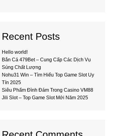
Recent Posts
Hello world!
Bắn Cá 479Bet – Cung Cấp Các Dịch Vụ
Súng Chất Lượng
Nohu31 Win – Tìm Hiểu Top Game Slot Uy
Tín 2025
Siêu Phẩm Đình Đám Trong Casino VM88
Jili Slot – Top Game Slot Mới Năm 2025
Recent Comments