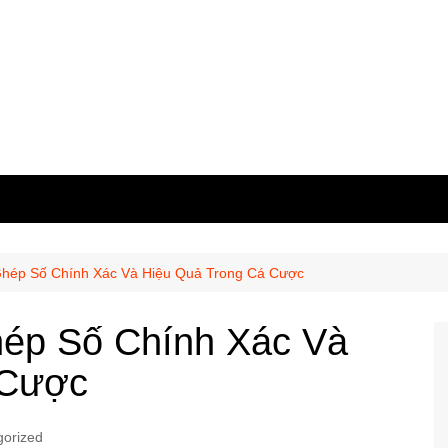
 Ghép Số Chính Xác Và Hiệu Quả Trong Cá Cược
hép Số Chính Xác Và
 Cược
gorized