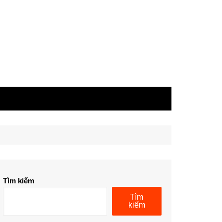
Tìm kiếm
Tìm
kiếm