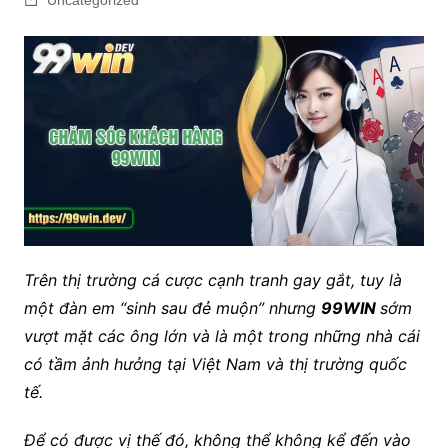
Trên thị trường cá cược cạnh tranh gay gắt, tuy là
một đàn em “sinh sau đẻ muộn” nhưng
99WIN
sớm
vượt mặt các ông lớn và là một trong những nhà cái
có tầm ảnh hưởng tại Việt Nam và thị trường quốc
tế.
Để có được vị thế đó, không thể không kể đến vào