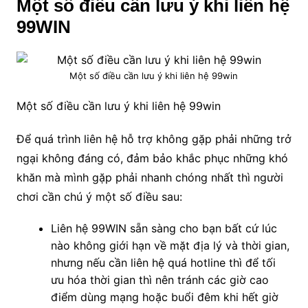
Một số điều cần lưu ý khi liên hệ
99WIN
Một số điều cần lưu ý khi liên hệ 99win
Một số điều cần lưu ý khi liên hệ 99win
Để quá trình liên hệ hỗ trợ không gặp phải những trở
ngại không đáng có, đảm bảo khắc phục những khó
khăn mà mình gặp phải nhanh chóng nhất thì người
chơi cần chú ý một số điều sau:
Liên hệ 99WIN sẵn sàng cho bạn bất cứ lúc
nào không giới hạn về mặt địa lý và thời gian,
nhưng nếu cần liên hệ quá hotline thì để tối
ưu hóa thời gian thì nên tránh các giờ cao
điểm dùng mạng hoặc buổi đêm khi hết giờ