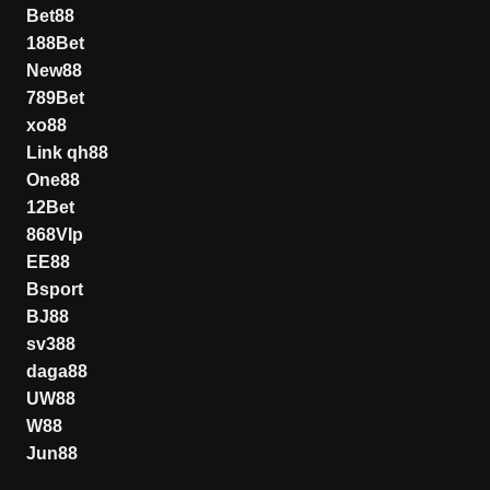
Bet88
188Bet
New88
789Bet
xo88
Link qh88
One88
12Bet
868VIp
EE88
Bsport
BJ88
sv388
daga88
UW88
W88
Jun88