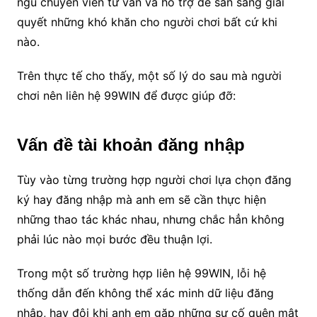
ngũ chuyên viên tư vấn và hỗ trợ để sẵn sàng giải
quyết những khó khăn cho người chơi bất cứ khi
nào.
Trên thực tế cho thấy, một số lý do sau mà người
chơi nên liên hệ 99WIN để được giúp đỡ:
Vấn đề tài khoản đăng nhập
Tùy vào từng trường hợp người chơi lựa chọn đăng
ký hay đăng nhập mà anh em sẽ cần thực hiện
những thao tác khác nhau, nhưng chắc hẳn không
phải lúc nào mọi bước đều thuận lợi.
Trong một số trường hợp liên hệ 99WIN, lỗi hệ
thống dẫn đến không thể xác minh dữ liệu đăng
nhập, hay đôi khi anh em gặp những sự cố quên mật