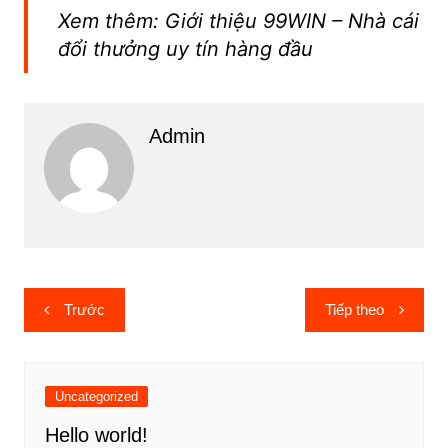
Xem thêm: Giới thiệu 99WIN – Nhà cái
đổi thưởng uy tín hàng đầu
Admin
Điều
Trước
Tiếp theo
hướng
bài
viết
Uncategorized
Hello world!