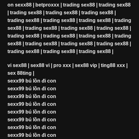
on sexx88
|
betproxxx
|
trading sex88
|
trading sex88
|
trading sex88
|
trading sex88
|
trading sex88
|
trading sex88
|
trading sex88
|
trading sex88
|
trading
sex88
|
trading sex88
|
trading sex88
|
trading sex88
|
trading sex88
|
trading sex88
|
trading sex88
|
trading
sex88
|
trading sex88
|
trading sex88
|
trading sex88
|
trading sex88
|
trading sex88
|
trading sex88
|
vi sex88
|
sex88 vi
|
pro xxx
|
sex88 vip
|
ting88 xxx
|
sex 88ting
|
sexx99 bú lồn đi con
sexx99 bú lồn đi con
sexx99 bú lồn đi con
sexx99 bú lồn đi con
sexx99 bú lồn đi con
sexx99 bú lồn đi con
sexx99 bú lồn đi con
sexx99 bú lồn đi con