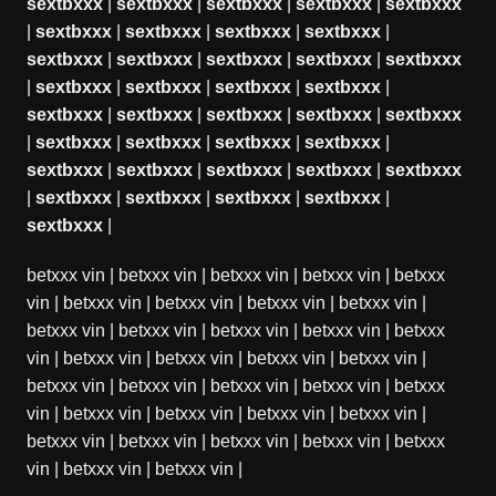
sextbxxx
|
sextbxxx
|
sextbxxx
|
sextbxxx
|
sextbxxx
|
sextbxxx
|
sextbxxx
|
sextbxxx
|
sextbxxx
|
sextbxxx
|
sextbxxx
|
sextbxxx
|
sextbxxx
|
sextbxxx
|
sextbxxx
|
sextbxxx
|
sextbxxx
|
sextbxxx
|
sextbxxx
|
sextbxxx
|
sextbxxx
|
sextbxxx
|
sextbxxx
|
sextbxxx
|
sextbxxx
|
sextbxxx
|
sextbxxx
|
sextbxxx
|
sextbxxx
|
sextbxxx
|
sextbxxx
|
sextbxxx
|
sextbxxx
|
sextbxxx
|
sextbxxx
|
sextbxxx
|
sextbxxx
|
betxxx vin
|
betxxx vin
|
betxxx vin
|
betxxx vin
|
betxxx
vin
|
betxxx vin
|
betxxx vin
|
betxxx vin
|
betxxx vin
|
betxxx vin
|
betxxx vin
|
betxxx vin
|
betxxx vin
|
betxxx
vin
|
betxxx vin
|
betxxx vin
|
betxxx vin
|
betxxx vin
|
betxxx vin
|
betxxx vin
|
betxxx vin
|
betxxx vin
|
betxxx
vin
|
betxxx vin
|
betxxx vin
|
betxxx vin
|
betxxx vin
|
betxxx vin
|
betxxx vin
|
betxxx vin
|
betxxx vin
|
betxxx
vin
|
betxxx vin
|
betxxx vin
|