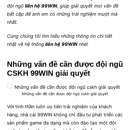
đội ngũ
liên hệ 99WIN
, giúp giải quyết mọi vấn đề
bất cập để anh em có những trải nghiệm mượt mà
nhất.
Cùng chúng tôi tìm hiểu những thông tin chi tiết
nhất về hệ thống
liên hệ 99WIN
nhé!
Những vấn đề cần được đội ngũ
CSKH 99WIN giải quyết
Những vấn đề cần được đội ngũ cskh giải quyết
Với tinh thần luôn ưu tiên trải nghiệm của khách
hàng, nhà cái 99WIN không chỉ đầu tư phát triển các
sản phẩm game đa dạng mà còn đào tạo một đội