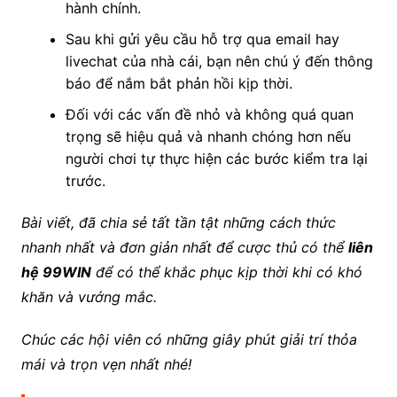
hành chính.
Sau khi gửi yêu cầu hỗ trợ qua email hay
livechat của nhà cái, bạn nên chú ý đến thông
báo để nắm bắt phản hồi kịp thời.
Đối với các vấn đề nhỏ và không quá quan
trọng sẽ hiệu quả và nhanh chóng hơn nếu
người chơi tự thực hiện các bước kiểm tra lại
trước.
Bài viết, đã chia sẻ tất tần tật những cách thức
nhanh nhất và đơn giản nhất để cược thủ có thể
liên
hệ 99WIN
để có thể khắc phục kịp thời khi có khó
khăn và vướng mắc.
Chúc các hội viên có những giây phút giải trí thỏa
mái và trọn vẹn nhất nhé!