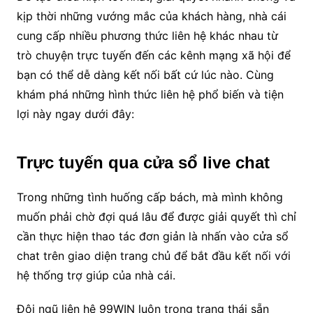
kịp thời những vướng mắc của khách hàng, nhà cái
cung cấp nhiều phương thức liên hệ khác nhau từ
trò chuyện trực tuyến đến các kênh mạng xã hội để
bạn có thể dễ dàng kết nối bất cứ lúc nào. Cùng
khám phá những hình thức liên hệ phổ biến và tiện
lợi này ngay dưới đây:
Trực tuyến qua cửa sổ live chat
Trong những tình huống cấp bách, mà mình không
muốn phải chờ đợi quá lâu để được giải quyết thì chỉ
cần thực hiện thao tác đơn giản là nhấn vào cửa sổ
chat trên giao diện trang chủ để bắt đầu kết nối với
hệ thống trợ giúp của nhà cái.
Đội ngũ liên hệ 99WIN luôn trong trạng thái sẵn