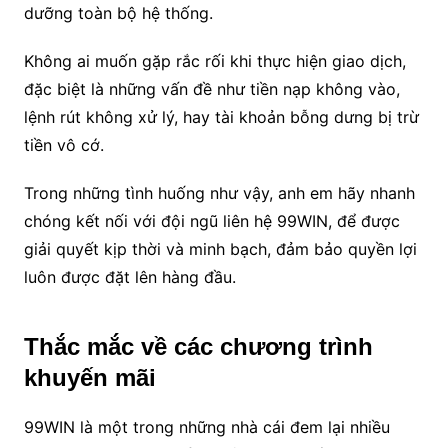
dưỡng toàn bộ hệ thống.
Không ai muốn gặp rắc rối khi thực hiện giao dịch,
đặc biệt là những vấn đề như tiền nạp không vào,
lệnh rút không xử lý, hay tài khoản bỗng dưng bị trừ
tiền vô cớ.
Trong những tình huống như vậy, anh em hãy nhanh
chóng kết nối với đội ngũ liên hệ 99WIN, để được
giải quyết kịp thời và minh bạch, đảm bảo quyền lợi
luôn được đặt lên hàng đầu.
Thắc mắc về các chương trình
khuyến mãi
99WIN là một trong những nhà cái đem lại nhiều