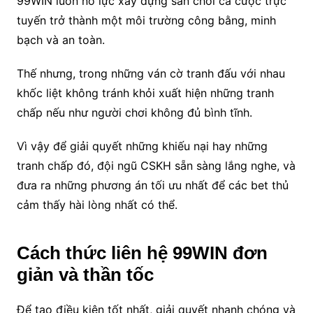
99WIN luôn nỗ lực xây dựng sân chơi cá cược trực
tuyến trở thành một môi trường công bằng, minh
bạch và an toàn.
Thế nhưng, trong những ván cờ tranh đấu với nhau
khốc liệt không tránh khỏi xuất hiện những tranh
chấp nếu như người chơi không đủ bình tĩnh.
Vì vậy để giải quyết những khiếu nại hay những
tranh chấp đó, đội ngũ CSKH sẵn sàng lắng nghe, và
đưa ra những phương án tối ưu nhất để các bet thủ
cảm thấy hài lòng nhất có thể.
Cách thức liên hệ 99WIN đơn
giản và thần tốc
Để tạo điều kiện tốt nhất, giải quyết nhanh chóng và