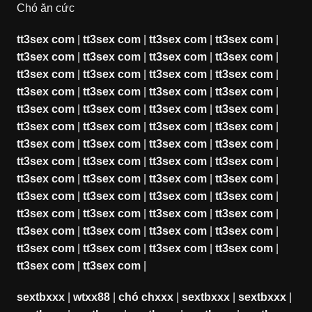
Chó ăn cức
tt3sex com
|
tt3sex com
|
tt3sex com
|
tt3sex com
|
tt3sex com
|
tt3sex com
|
tt3sex com
|
tt3sex com
|
tt3sex com
|
tt3sex com
|
tt3sex com
|
tt3sex com
|
tt3sex com
|
tt3sex com
|
tt3sex com
|
tt3sex com
|
tt3sex com
|
tt3sex com
|
tt3sex com
|
tt3sex com
|
tt3sex com
|
tt3sex com
|
tt3sex com
|
tt3sex com
|
tt3sex com
|
tt3sex com
|
tt3sex com
|
tt3sex com
|
tt3sex com
|
tt3sex com
|
tt3sex com
|
tt3sex com
|
tt3sex com
|
tt3sex com
|
tt3sex com
|
tt3sex com
|
tt3sex com
|
tt3sex com
|
tt3sex com
|
tt3sex com
|
tt3sex com
|
tt3sex com
|
tt3sex com
|
tt3sex com
|
tt3sex com
|
tt3sex com
|
tt3sex com
|
tt3sex com
|
tt3sex com
|
tt3sex com
|
tt3sex com
|
tt3sex com
|
tt3sex com
|
tt3sex com
|
sextbxxx
|
wtxx88
|
chó chxxx
|
sextbxxx
|
sextbxxx
|