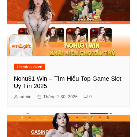
Uncategorized
Nohu31 Win – Tìm Hiểu Top Game Slot
Uy Tín 2025
admin
Tháng 1 30, 2026
0