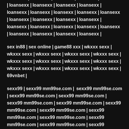
|
loansexx
|
loansexx
|
loansexx
|
loansexx
|
loansexx
|
loansexx
|
loansexx
|
loansexx
|
loansexx
|
loansexx
|
loansexx
|
loansexx
|
loansexx
|
loansexx
|
loansexx
|
loansexx
|
loansexx
|
loansexx
|
loansexx
|
loansexx
|
loansexx
|
loansexx
|
sex in88
|
sex online
|
game88 xxx
|
wkxxx sexx
|
wkxxx sexx
|
wkxxx sexx
|
wkxxx sexx
|
wkxxx sexx
|
wkxxx sexx
|
wkxxx sexx
|
wkxxx sexx
|
wkxxx sexx
|
wkxxx sexx
|
wkxxx sexx
|
wkxxx sexx
|
wkxxx sexx
|
69vnbet
|
sexx99
|
sexx99 mm99se.com
|
sexx99 mm99se.com
|
sexx99 mm99se.com
|
sexx99 mm99se.com
|
sexx99 mm99se.com
|
sexx99 mm99se.com
|
sexx99
mm99se.com
|
sexx99 mm99se.com
|
sexx99
mm99se.com
|
sexx99 mm99se.com
|
sexx99
mm99se.com
|
sexx99 mm99se.com
|
sexx99