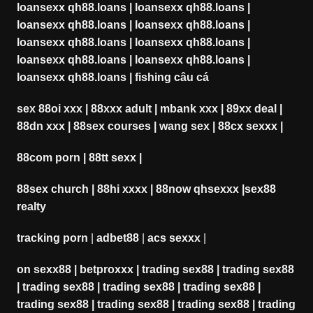
loansexx qh88.loans
|
loansexx qh88.loans
|
loansexx qh88.loans
|
loansexx qh88.loans
|
loansexx qh88.loans
|
loansexx qh88.loans
|
loansexx qh88.loans
|
loansexx qh88.loans
|
loansexx qh88.loans
|
fishing câu cá
sex 88oi xxx
|
88xxx adult
|
mbank xxx
|
89xx deal
|
88dn xxx
|
88sex courses
|
wang sex
|
88cx sexxx
|
88com porn
|
88tt sexx
|
88sex church
|
88hi xxxx
|
88now qhsexxx
|
sex88
realty
tracking porn
|
adbet88
|
acs sexxx
|
on sexx88
|
betproxxx
|
trading sex88
|
trading sex88
|
trading sex88
|
trading sex88
|
trading sex88
|
trading sex88
|
trading sex88
|
trading sex88
|
trading