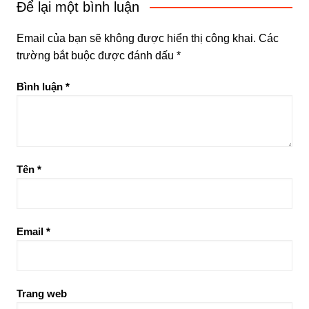
Để lại một bình luận
Email của bạn sẽ không được hiển thị công khai.
Các
trường bắt buộc được đánh dấu
*
Bình luận
*
Tên
*
Email
*
Trang web