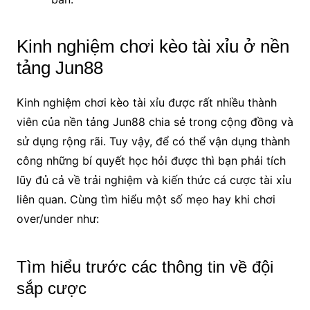
Kinh nghiệm chơi kèo tài xỉu ở nền
tảng Jun88
Kinh nghiệm chơi kèo tài xỉu được rất nhiều thành
viên của nền tảng Jun88 chia sẻ trong cộng đồng và
sử dụng rộng rãi. Tuy vậy, để có thể vận dụng thành
công những bí quyết học hỏi được thì bạn phải tích
lũy đủ cả về trải nghiệm và kiến thức cá cược tài xỉu
liên quan. Cùng tìm hiểu một số mẹo hay khi chơi
over/under như:
Tìm hiểu trước các thông tin về đội
sắp cược