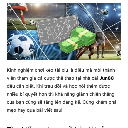
Kinh nghiệm chơi kèo tài xỉu là điều mà mỗi thành
viên tham gia cá cược thể thao tại nhà cái
Jun88
đều cần biết. Khi trau dồi và học hỏi thêm được
nhiều bí quyết hơn thì khả năng giành chiến thắng
của bạn cũng sẽ tăng lên đáng kể. Cùng khám phá
mẹo hay qua bài viết sau!