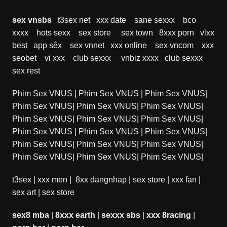
sex vnsbs
t3sex net
xxx date
sane sexxx
bco
xxxx
hots sexx
sex store
sex town
8xxx porn
vlxx
best
app sêx
sex vnnet
xxx online
sex vncom
xxx
seobet
vi xxx
club sexxx
vnbiz xxxx
club sexxx
sex rest
Phim Sex VNUS
|
Phim Sex VNUS
|
Phim Sex VNUS
|
Phim Sex VNUS
|
Phim Sex VNUS
|
Phim Sex VNUS
|
Phim Sex VNUS
|
Phim Sex VNUS
|
Phim Sex VNUS
|
Phim Sex VNUS
|
Phim Sex VNUS
|
Phim Sex VNUS
|
Phim Sex VNUS
|
Phim Sex VNUS
|
Phim Sex VNUS
|
Phim Sex VNUS
|
Phim Sex VNUS
|
Phim Sex VNUS
|
t3sex
|
xxx men
|
8xx dangnhap
|
sex store
|
xxx fan
|
sex art
|
sex store
sex8 mba
|
8xxx earth
|
sexxx sbs
|
xxx 8racing
|