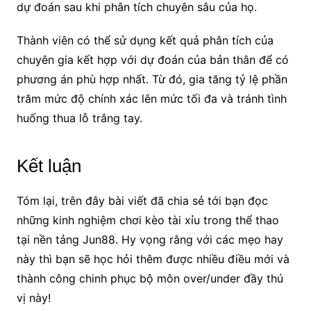
dự đoán sau khi phân tích chuyên sâu của họ.
Thành viên có thể sử dụng kết quả phân tích của
chuyên gia kết hợp với dự đoán của bản thân để có
phương án phù hợp nhất. Từ đó, gia tăng tỷ lệ phần
trăm mức độ chính xác lên mức tối đa và tránh tình
huống thua lỗ trắng tay.
Kết luận
Tóm lại, trên đây bài viết đã chia sẻ tới bạn đọc
những kinh nghiệm chơi kèo tài xỉu trong thể thao
tại nền tảng Jun88. Hy vọng rằng với các mẹo hay
này thì bạn sẽ học hỏi thêm được nhiều điều mới và
thành công chinh phục bộ môn over/under đầy thú
vị này!