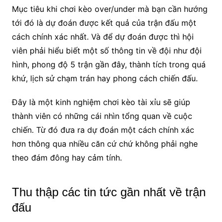
Mục tiêu khi chơi kèo over/under mà bạn cần hướng
tới đó là dự đoán được kết quả của trận đấu một
cách chính xác nhất. Và để dự đoán được thì hội
viên phải hiểu biết một số thông tin về đội như đội
hình, phong độ 5 trận gần đây, thành tích trong quá
khứ, lịch sử chạm trán hay phong cách chiến đấu.
Đây là một kinh nghiệm chơi kèo tài xỉu sẽ giúp
thành viên có những cái nhìn tổng quan về cuộc
chiến. Từ đó đưa ra dự đoán một cách chính xác
hơn thông qua nhiều căn cứ chứ không phải nghe
theo đám đông hay cảm tính.
Thu thập các tin tức gần nhất về trận
đấu