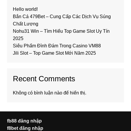
Hello world!
Bắn Cá 479Bet – Cung Cấp Các Dịch Vụ Súng
Chất Lượng
Nohu31 Win – Tìm Hiểu Top Game Slot Uy Tín
2025
Siêu Phẩm Đình Đám Trong Casino VM88
Jili Slot – Top Game Slot Mới Năm 2025
Recent Comments
Không có bình luận nào để hiển thị.
fb88 đăng nhập
f8bet đăng nhập