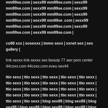
mm99se.com
|
sexx99 mm99se.com
|
sexx99
mm99se.com
|
sexx99 mm99se.com
|
sexx99
mm99se.com
|
sexx99 mm99se.com
|
sexx99
mm99se.com
|
sexx99 mm99se .com
|
sexx99
mm99se.com
|
sexx99 mm99se.com
|
sexx99
mm99se.com
|
sexx99 mm99se.com
|
co88 xxx
|
sosexxx
|
immo sexx
|
xxnet sex
|
sex
gallery
|
link sexxx
link sexxx
sex beauty
77 awr
porx center
44coxx.com
44coxx.com
eveu sex44
ttio sexx
|
ttio sexx
|
ttio sexx
|
ttio sexx
|
ttio sexx
|
ttio sexx
|
ttio sexx
|
ttio sexx
|
ttio sexx
|
ttio sexx
|
ttio sexx
|
ttio sexx
|
ttio sexx
|
ttio sexx
|
ttio sexx
|
ttio sexx
|
ttio sexx
|
ttio sexx
|
ttio sexx
|
ttio sexx
|
ttio sexx
|
ttio sexx
|
blog sex88
|
blog sex88
|
blog
sex88
|
blog sex88
|
blog sex88
|
blog sex88
|
blog