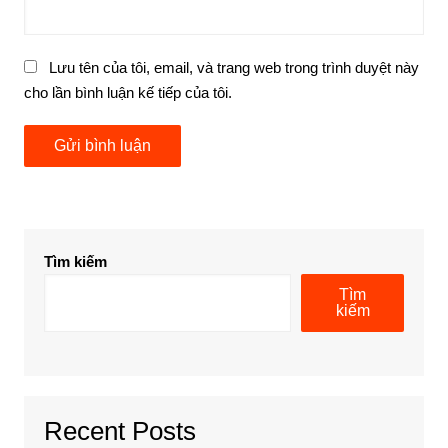
Lưu tên của tôi, email, và trang web trong trình duyệt này
cho lần bình luận kế tiếp của tôi.
Tìm kiếm
Tìm
kiếm
Recent Posts