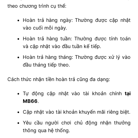
theo chương trình cụ thể:
Hoàn trả hàng ngày: Thường được cập nhật
vào cuối mỗi ngày.
Hoàn trả hàng tuần: Thường được tính toán
và cập nhật vào đầu tuần kế tiếp.
Hoàn trả hàng tháng: Thường được xử lý vào
đầu tháng tiếp theo.
Cách thức nhận tiền hoàn trả cũng đa dạng:
Tự động cập nhật vào tài khoản chính
tại
MB66
.
Cập nhật vào tài khoản khuyến mãi riêng biệt.
Yêu cầu người chơi chủ động nhận thưởng
thông qua hệ thống.