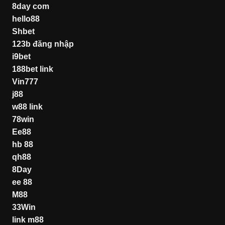
8day com
hello88
Shbet
123b đăng nhập
i9bet
188bet link
Vin777
j88
w88 link
78win
Ee88
hb 88
qh88
8Day
ee 88
M88
33Win
link m88