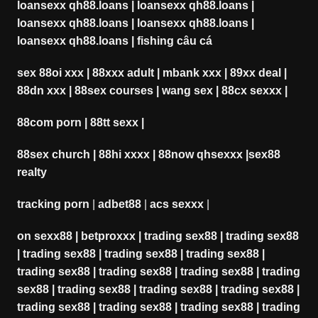
loansexx qh88.loans
|
loansexx qh88.loans
|
loansexx qh88.loans
|
loansexx qh88.loans
|
loansexx qh88.loans
|
fishing câu cá
sex 88oi xxx
|
88xxx adult
|
mbank xxx
|
89xx deal
|
88dn xxx
|
88sex courses
|
wang sex
|
88cx sexxx
|
88com porn
|
88tt sexx
|
88sex church
|
88hi xxxx
|
88now qhsexxx
|
sex88
realty
tracking porn
|
adbet88
|
acs sexxx
|
on sexx88
|
betproxxx
|
trading sex88
|
trading sex88
|
trading sex88
|
trading sex88
|
trading sex88
|
trading sex88
|
trading sex88
|
trading sex88
|
trading
sex88
|
trading sex88
|
trading sex88
|
trading sex88
|
trading sex88
|
trading sex88
|
trading sex88
|
trading