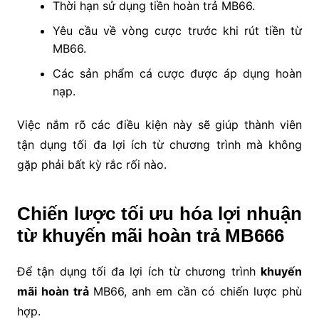
Thời hạn sử dụng tiền hoàn trả MB66.
Yêu cầu về vòng cược trước khi rút tiền từ
MB66.
Các sản phẩm cá cược được áp dụng hoàn
nạp.
Việc nắm rõ các điều kiện này sẽ giúp thành viên
tận dụng tối đa lợi ích từ chương trình mà không
gặp phải bất kỳ rắc rối nào.
Chiến lược tối ưu hóa lợi nhuận
từ khuyến mãi hoàn trả MB666
Để tận dụng tối đa lợi ích từ chương trình
khuyến
mãi hoàn trả
MB66, anh em cần có chiến lược phù
hợp.