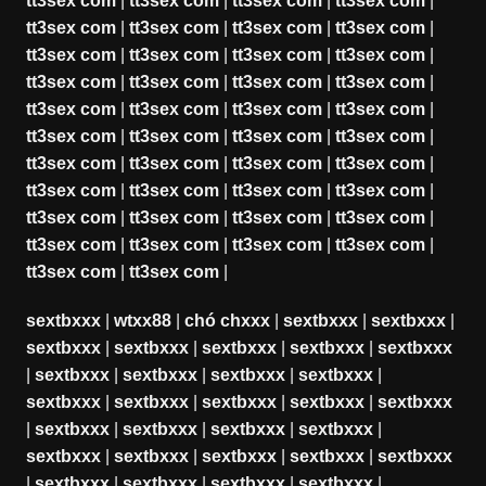
tt3sex com
|
tt3sex com
|
tt3sex com
|
tt3sex com
|
tt3sex com
|
tt3sex com
|
tt3sex com
|
tt3sex com
|
tt3sex com
|
tt3sex com
|
tt3sex com
|
tt3sex com
|
tt3sex com
|
tt3sex com
|
tt3sex com
|
tt3sex com
|
tt3sex com
|
tt3sex com
|
tt3sex com
|
tt3sex com
|
tt3sex com
|
tt3sex com
|
tt3sex com
|
tt3sex com
|
tt3sex com
|
tt3sex com
|
tt3sex com
|
tt3sex com
|
tt3sex com
|
tt3sex com
|
tt3sex com
|
tt3sex com
|
tt3sex com
|
tt3sex com
|
tt3sex com
|
tt3sex com
|
tt3sex com
|
tt3sex com
|
tt3sex com
|
tt3sex com
|
tt3sex com
|
tt3sex com
|
sextbxxx
|
wtxx88
|
chó chxxx
|
sextbxxx
|
sextbxxx
|
sextbxxx
|
sextbxxx
|
sextbxxx
|
sextbxxx
|
sextbxxx
|
sextbxxx
|
sextbxxx
|
sextbxxx
|
sextbxxx
|
sextbxxx
|
sextbxxx
|
sextbxxx
|
sextbxxx
|
sextbxxx
|
sextbxxx
|
sextbxxx
|
sextbxxx
|
sextbxxx
|
sextbxxx
|
sextbxxx
|
sextbxxx
|
sextbxxx
|
sextbxxx
|
sextbxxx
|
sextbxxx
|
sextbxxx
|
sextbxxx
|