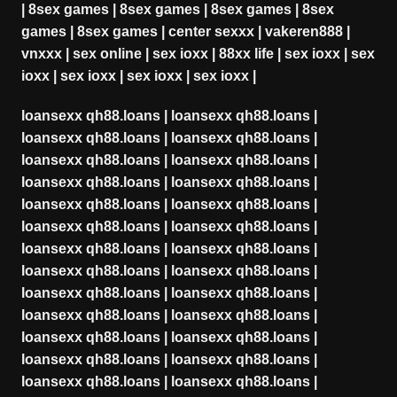
|
8sex games
|
8sex games
|
8sex games
|
8sex
games
|
8sex games
|
center sexxx
|
vakeren888
|
vnxxx
|
sex online
|
sex ioxx
|
88xx life
|
sex ioxx
|
sex
ioxx
|
sex ioxx
|
sex ioxx
|
sex ioxx
|
loansexx qh88.loans
|
loansexx qh88.loans
|
loansexx qh88.loans
|
loansexx qh88.loans
|
loansexx qh88.loans
|
loansexx qh88.loans
|
loansexx qh88.loans
|
loansexx qh88.loans
|
loansexx qh88.loans
|
loansexx qh88.loans
|
loansexx qh88.loans
|
loansexx qh88.loans
|
loansexx qh88.loans
|
loansexx qh88.loans
|
loansexx qh88.loans
|
loansexx qh88.loans
|
loansexx qh88.loans
|
loansexx qh88.loans
|
loansexx qh88.loans
|
loansexx qh88.loans
|
loansexx qh88.loans
|
loansexx qh88.loans
|
loansexx qh88.loans
|
loansexx qh88.loans
|
loansexx qh88.loans
|
loansexx qh88.loans
|