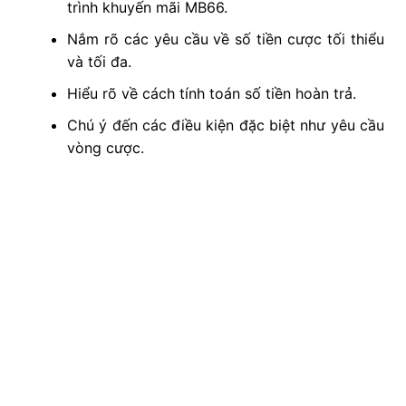
trình khuyến mãi MB66.
Nắm rõ các yêu cầu về số tiền cược tối thiểu
và tối đa.
Hiểu rõ về cách tính toán số tiền hoàn trả.
Chú ý đến các điều kiện đặc biệt như yêu cầu
vòng cược.