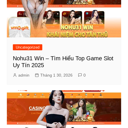
Uncategorized
Nohu31 Win – Tìm Hiểu Top Game Slot
Uy Tín 2025
admin
Tháng 1 30, 2026
0