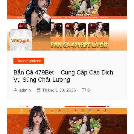
Uncategorized
Bắn Cá 479Bet – Cung Cấp Các Dịch
Vụ Súng Chất Lượng
admin
Tháng 1 30, 2026
0