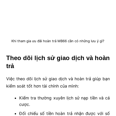
Khi tham gia ưu đãi hoàn trả MB66 cần có những lưu ý gì?
Theo dõi lịch sử giao dịch và hoàn
trả
Việc theo dõi lịch sử giao dịch và hoàn trả giúp bạn
kiểm soát tốt hơn tài chính của mình:
Kiểm tra thường xuyên lịch sử nạp tiền và cá
cược.
Đối chiếu số tiền hoàn trả nhận được với số