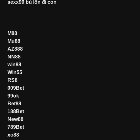
sexx99 bú lồn đi con
M88
Mu88
AZ888
NN88
win88
Win55
RS8
009Bet
99ok
Bet88
188Bet
New88
789Bet
xo88