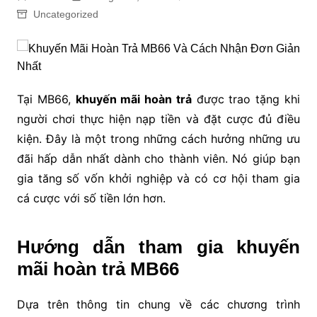
Uncategorized
Tại MB66,
khuyến mãi hoàn trả
được trao tặng khi
người chơi thực hiện nạp tiền và đặt cược đủ điều
kiện. Đây là một trong những cách hưởng những ưu
đãi hấp dẫn nhất dành cho thành viên. Nó giúp bạn
gia tăng số vốn khởi nghiệp và có cơ hội tham gia
cá cược với số tiền lớn hơn.
Hướng dẫn tham gia khuyến
mãi hoàn trả MB66
Dựa trên thông tin chung về các chương trình