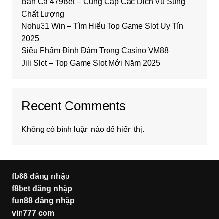
Bắn Cá 479Bet – Cung Cấp Các Dịch Vụ Súng
Chất Lượng
Nohu31 Win – Tìm Hiểu Top Game Slot Uy Tín
2025
Siêu Phẩm Đình Đám Trong Casino VM88
Jili Slot – Top Game Slot Mới Năm 2025
Recent Comments
Không có bình luận nào để hiển thị.
fb88 đăng nhập
f8bet đăng nhập
fun88 đăng nhập
vin777 com