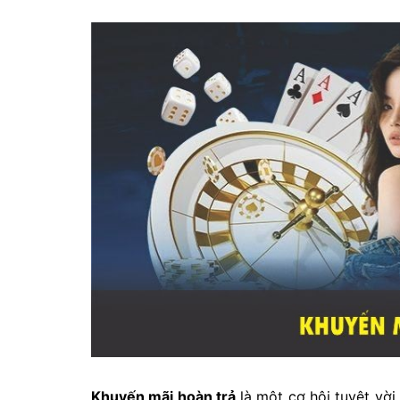
Khuyến mãi hoàn trả
là một cơ hội tuyệt vời 