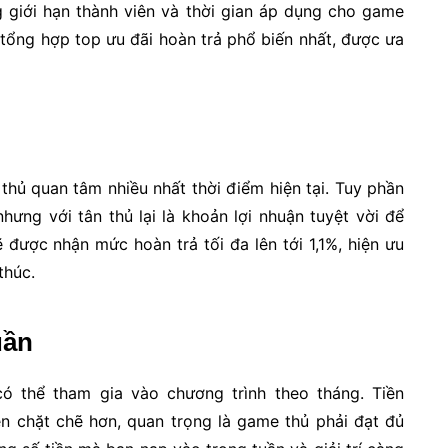
g giới hạn thành viên và thời gian áp dụng cho game
 tổng hợp top ưu đãi hoàn trả phổ biến nhất, được ưa
hủ quan tâm nhiều nhất thời điểm hiện tại. Tuy phần
ng với tân thủ lại là khoản lợi nhuận tuyệt vời để
 được nhận mức hoàn trả tối đa lên tới 1,1%, hiện ưu
 thúc.
uần
ó thể tham gia vào chương trình theo tháng. Tiền
ện chặt chẽ hơn, quan trọng là game thủ phải đạt đủ