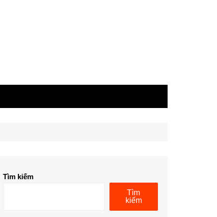
Tìm kiếm
Tìm
kiếm