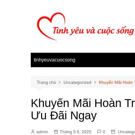
Chuyển
đến
phần
nội
dung
tinhyeuvacuocsong
Trang chủ
Uncategorized
Khuyến Mãi Hoàn 
Khuyến Mãi Hoàn T
Ưu Đãi Ngay
admin
Tháng 5 6, 2025
0
Uncatego