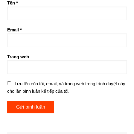
Tên
*
Email
*
Trang web
Lưu tên của tôi, email, và trang web trong trình duyệt này
cho lần bình luận kế tiếp của tôi.