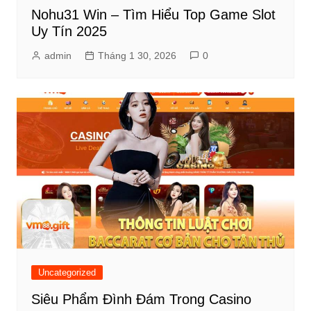
Nohu31 Win – Tìm Hiểu Top Game Slot
Uy Tín 2025
admin
Tháng 1 30, 2026
0
Uncategorized
Siêu Phẩm Đình Đám Trong Casino