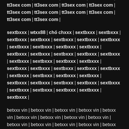
tt3sex com
|
tt3sex com
|
tt3sex com
|
tt3sex com
|
tt3sex com
|
tt3sex com
|
tt3sex com
|
tt3sex com
|
tt3sex com
|
tt3sex com
|
sextbxxx
|
wtxx88
|
chó chxxx
|
sextbxxx
|
sextbxxx
|
sextbxxx
|
sextbxxx
|
sextbxxx
|
sextbxxx
|
sextbxxx
|
sextbxxx
|
sextbxxx
|
sextbxxx
|
sextbxxx
|
sextbxxx
|
sextbxxx
|
sextbxxx
|
sextbxxx
|
sextbxxx
|
sextbxxx
|
sextbxxx
|
sextbxxx
|
sextbxxx
|
sextbxxx
|
sextbxxx
|
sextbxxx
|
sextbxxx
|
sextbxxx
|
sextbxxx
|
sextbxxx
|
sextbxxx
|
sextbxxx
|
sextbxxx
|
sextbxxx
|
sextbxxx
|
sextbxxx
|
sextbxxx
|
sextbxxx
|
sextbxxx
|
sextbxxx
|
sextbxxx
|
sextbxxx
|
betxxx vin
|
betxxx vin
|
betxxx vin
|
betxxx vin
|
betxxx
vin
|
betxxx vin
|
betxxx vin
|
betxxx vin
|
betxxx vin
|
betxxx vin
|
betxxx vin
|
betxxx vin
|
betxxx vin
|
betxxx