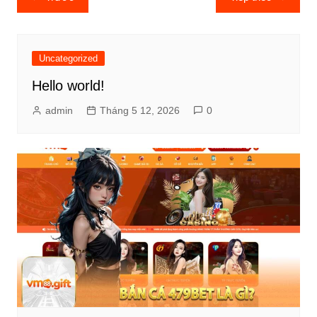
hướng
bài
viết
Uncategorized
Hello world!
admin
Tháng 5 12, 2026
0