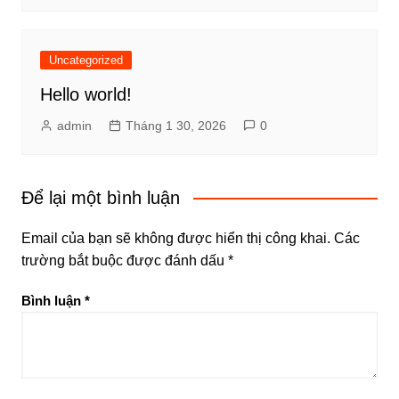
Uncategorized
Hello world!
admin
Tháng 1 30, 2026
0
Để lại một bình luận
Email của bạn sẽ không được hiển thị công khai.
Các
trường bắt buộc được đánh dấu
*
Bình luận
*