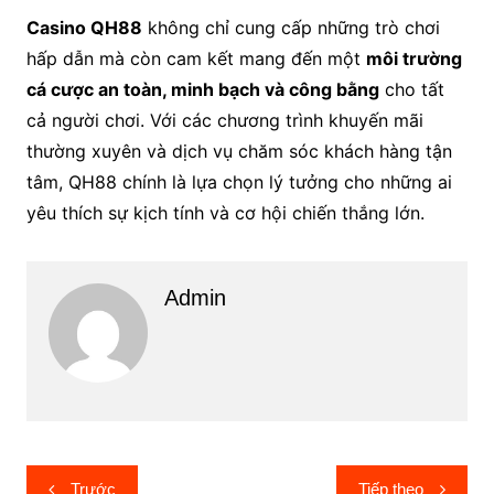
Casino QH88
không chỉ cung cấp những trò chơi
hấp dẫn mà còn cam kết mang đến một
môi trường
cá cược an toàn, minh bạch và công bằng
cho tất
cả người chơi. Với các chương trình khuyến mãi
thường xuyên và dịch vụ chăm sóc khách hàng tận
tâm, QH88 chính là lựa chọn lý tưởng cho những ai
yêu thích sự kịch tính và cơ hội chiến thắng lớn.
Admin
Điều
Trước
Tiếp theo