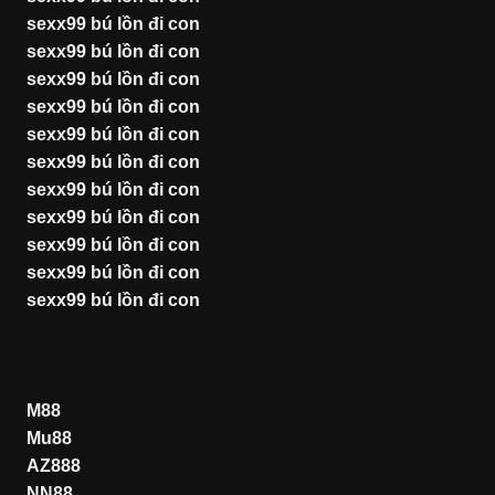
sexx99 bú lồn đi con
sexx99 bú lồn đi con
sexx99 bú lồn đi con
sexx99 bú lồn đi con
sexx99 bú lồn đi con
sexx99 bú lồn đi con
sexx99 bú lồn đi con
sexx99 bú lồn đi con
sexx99 bú lồn đi con
sexx99 bú lồn đi con
sexx99 bú lồn đi con
M88
Mu88
AZ888
NN88