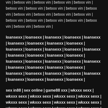
vin
|
betxxx vin
|
betxxx vin
|
betxxx vin
|
betxxx vin
|
betxxx vin
|
betxxx vin
|
betxxx vin
|
betxxx vin
|
betxxx
vin
|
betxxx vin
|
betxxx vin
|
betxxx vin
|
betxxx vin
|
betxxx vin
|
betxxx vin
|
betxxx vin
|
betxxx vin
|
betxxx
vin
|
betxxx vin
|
betxxx vin
|
loansexx
|
loansexx
|
loansexx
|
loansexx
|
loansexx
|
loansexx
|
loansexx
|
loansexx
|
loansexx
|
loansexx
|
loansexx
|
loansexx
|
loansexx
|
loansexx
|
loansexx
|
loansexx
|
loansexx
|
loansexx
|
loansexx
|
loansexx
|
loansexx
|
loansexx
|
loansexx
|
loansexx
|
loansexx
|
loansexx
|
loansexx
|
loansexx
|
loansexx
|
loansexx
|
loansexx
|
loansexx
|
loansexx
|
loansexx
|
loansexx
|
loansexx
|
sex in88
|
sex online
|
game88 xxx
|
wkxxx sexx
|
wkxxx sexx
|
wkxxx sexx
|
wkxxx sexx
|
wkxxx sexx
|
wkxxx sexx
|
wkxxx sexx
|
wkxxx sexx
|
wkxxx sexx
|