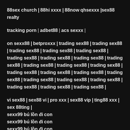
88sex church
|
88hi xxxx
|
88now qhsexxx
|
sex88
realty
tracking porn
|
adbet88
|
acs sexxx
|
on sexx88
|
betproxxx
|
trading sex88
|
trading sex88
|
trading sex88
|
trading sex88
|
trading sex88
|
trading sex88
|
trading sex88
|
trading sex88
|
trading
sex88
|
trading sex88
|
trading sex88
|
trading sex88
|
trading sex88
|
trading sex88
|
trading sex88
|
trading
sex88
|
trading sex88
|
trading sex88
|
trading sex88
|
trading sex88
|
trading sex88
|
trading sex88
|
vi sex88
|
sex88 vi
|
pro xxx
|
sex88 vip
|
ting88 xxx
|
sex 88ting
|
sexx99 bú lồn đi con
sexx99 bú lồn đi con
sexx99 bú lồn đi con