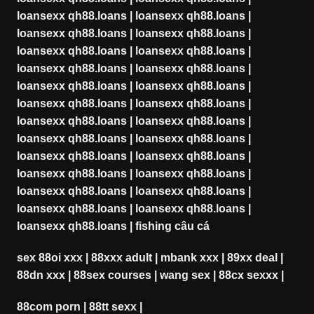
loansexx qh88.loans
|
loansexx qh88.loans
|
loansexx qh88.loans
|
loansexx qh88.loans
|
loansexx qh88.loans
|
loansexx qh88.loans
|
loansexx qh88.loans
|
loansexx qh88.loans
|
loansexx qh88.loans
|
loansexx qh88.loans
|
loansexx qh88.loans
|
loansexx qh88.loans
|
loansexx qh88.loans
|
loansexx qh88.loans
|
loansexx qh88.loans
|
loansexx qh88.loans
|
loansexx qh88.loans
|
loansexx qh88.loans
|
loansexx qh88.loans
|
loansexx qh88.loans
|
loansexx qh88.loans
|
loansexx qh88.loans
|
loansexx qh88.loans
|
loansexx qh88.loans
|
loansexx qh88.loans
|
fishing câu cá
sex 88oi xxx
|
88xxx adult
|
mbank xxx
|
89xx deal
|
88dn xxx
|
88sex courses
|
wang sex
|
88cx sexxx
|
88com porn
|
88tt sexx
|