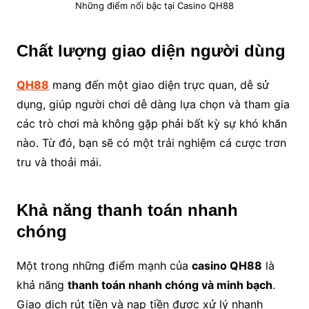
Những điểm nổi bậc tại Casino QH88
Chất lượng giao diện người dùng
QH88
mang đến một giao diện trực quan, dễ sử
dụng, giúp người chơi dễ dàng lựa chọn và tham gia
các trò chơi mà không gặp phải bất kỳ sự khó khăn
nào. Từ đó, bạn sẽ có một trải nghiệm cá cược trơn
tru và thoải mái.
Khả năng thanh toán nhanh
chóng
Một trong những điểm mạnh của
casino QH88
là
khả năng
thanh toán nhanh chóng và minh bạch
.
Giao dịch rút tiền và nạp tiền được xử lý nhanh