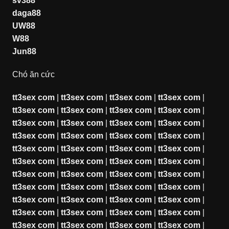
sv388
daga88
UW88
W88
Jun88
Chó ăn cức
tt3sex com
|
tt3sex com
|
tt3sex com
|
tt3sex com
|
tt3sex com
|
tt3sex com
|
tt3sex com
|
tt3sex com
|
tt3sex com
|
tt3sex com
|
tt3sex com
|
tt3sex com
|
tt3sex com
|
tt3sex com
|
tt3sex com
|
tt3sex com
|
tt3sex com
|
tt3sex com
|
tt3sex com
|
tt3sex com
|
tt3sex com
|
tt3sex com
|
tt3sex com
|
tt3sex com
|
tt3sex com
|
tt3sex com
|
tt3sex com
|
tt3sex com
|
tt3sex com
|
tt3sex com
|
tt3sex com
|
tt3sex com
|
tt3sex com
|
tt3sex com
|
tt3sex com
|
tt3sex com
|
tt3sex com
|
tt3sex com
|
tt3sex com
|
tt3sex com
|
tt3sex com
|
tt3sex com
|
tt3sex com
|
tt3sex com
|