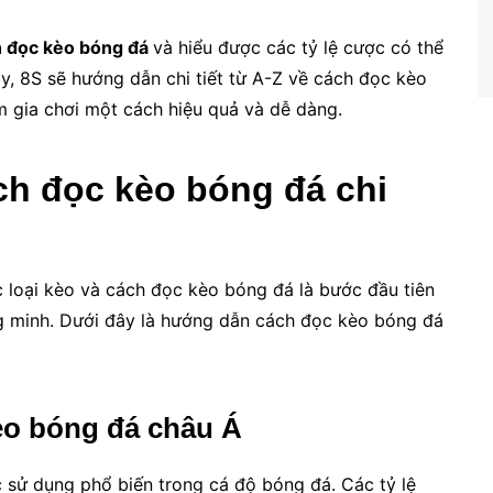
 đọc kèo bóng đá
và hiểu được các tỷ lệ cược có thể
ày, 8S sẽ hướng dẫn chi tiết từ A-Z về cách đọc kèo
m gia chơi một cách hiệu quả và dễ dàng.
h đọc kèo bóng đá chi
ác loại kèo và cách đọc kèo bóng đá là bước đầu tiên
g minh. Dưới đây là hướng dẫn cách đọc kèo bóng đá
kèo bóng đá châu Á
 sử dụng phổ biến trong cá độ bóng đá. Các tỷ lệ