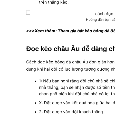
trên thắng kèo.
Hướng dẫn bạn cá
>>>Xem thêm: Tham gia bắt kèo bóng đá 8S 
Đọc kèo châu Âu dễ dàng c
Cách đọc kèo bóng đá châu Âu đơn giản hơn r
dụng khi hai đội có lực lượng tương đương nh
1: Nếu bạn nghĩ rằng đội chủ nhà sẽ chi
nhà thắng, bạn sẽ nhận được số tiền th
chọn phổ biến khi đội chủ nhà có lợi th
X: Đặt cược vào kết quả hòa giữa hai đ
2: Đặt cược vào đội khách thắng.