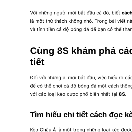
Với những người mới bắt đầu cá độ, biết
cách
là một thử thách không nhỏ. Trong bài viết n
và tính tiền cá độ bóng đá để bạn có thể tha
Cùng 8S khám phá các
tiết
Đối với những ai mới bắt đầu, việc hiểu rõ c
để có thể chơi cá độ bóng đá một cách thôn
với các loại kèo cược phổ biến nhất tại
8S
.
Tìm hiểu chi tiết cách đọc 
Kèo Châu Á là một trong những loại kèo được