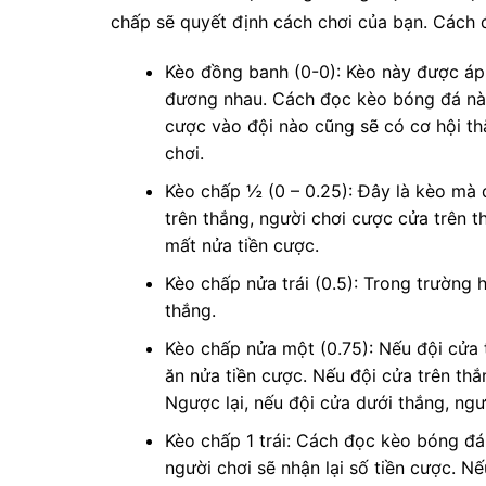
chấp sẽ quyết định cách chơi của bạn. Cách 
Kèo đồng banh (0-0): Kèo này được áp 
đương nhau. Cách đọc kèo bóng đá này
cược vào đội nào cũng sẽ có cơ hội thắ
chơi.
Kèo chấp ½ (0 – 0.25): Đây là kèo mà đ
trên thắng, người chơi cược cửa trên t
mất nửa tiền cược.
Kèo chấp nửa trái (0.5): Trong trường 
thắng.
Kèo chấp nửa một (0.75): Nếu đội cửa t
ăn nửa tiền cược. Nếu đội cửa trên thắ
Ngược lại, nếu đội cửa dưới thắng, ngư
Kèo chấp 1 trái: Cách đọc kèo bóng đá 
người chơi sẽ nhận lại số tiền cược. Nế