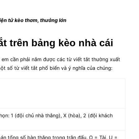
ện tử kèo thơm, thưởng lớn
tắt trên bảng kèo nhà cái
 em cần phải nắm được các từ viết tắt thường xuất
ột số từ viết tắt phổ biến và ý nghĩa của chúng:
ọn: 1 (đội chủ nhà thắng), X (hòa), 2 (đội khách
oán tổng số bàn thắng trong trận đấu. O = Tài, U =