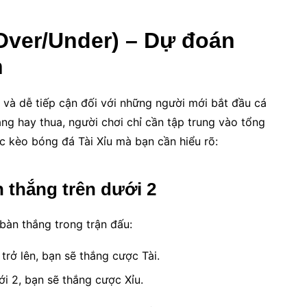
(Over/Under) – Dự đoán
n
ị và dễ tiếp cận đối với những người mới bắt đầu cá
ng hay thua, người chơi chỉ cần tập trung vào tổng
c kèo bóng đá Tài Xỉu mà bạn cần hiểu rõ:
n thắng trên dưới 2
bàn thắng trong trận đấu:
trở lên, bạn sẽ thắng cược Tài.
i 2, bạn sẽ thắng cược Xỉu.