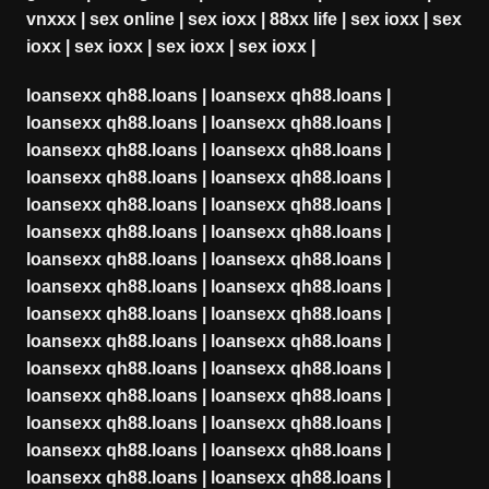
vnxxx
|
sex online
|
sex ioxx
|
88xx life
|
sex ioxx
|
sex
ioxx
|
sex ioxx
|
sex ioxx
|
sex ioxx
|
loansexx qh88.loans
|
loansexx qh88.loans
|
loansexx qh88.loans
|
loansexx qh88.loans
|
loansexx qh88.loans
|
loansexx qh88.loans
|
loansexx qh88.loans
|
loansexx qh88.loans
|
loansexx qh88.loans
|
loansexx qh88.loans
|
loansexx qh88.loans
|
loansexx qh88.loans
|
loansexx qh88.loans
|
loansexx qh88.loans
|
loansexx qh88.loans
|
loansexx qh88.loans
|
loansexx qh88.loans
|
loansexx qh88.loans
|
loansexx qh88.loans
|
loansexx qh88.loans
|
loansexx qh88.loans
|
loansexx qh88.loans
|
loansexx qh88.loans
|
loansexx qh88.loans
|
loansexx qh88.loans
|
loansexx qh88.loans
|
loansexx qh88.loans
|
loansexx qh88.loans
|
loansexx qh88.loans
|
loansexx qh88.loans
|