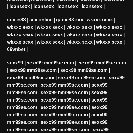
|
loansexx
|
loansexx
|
loansexx
|
loansexx
|
sex in88
|
sex online
|
game88 xxx
|
wkxxx sexx
|
wkxxx sexx
|
wkxxx sexx
|
wkxxx sexx
|
wkxxx sexx
|
wkxxx sexx
|
wkxxx sexx
|
wkxxx sexx
|
wkxxx sexx
|
wkxxx sexx
|
wkxxx sexx
|
wkxxx sexx
|
wkxxx sexx
|
69vnbet
|
sexx99
|
sexx99 mm99se.com
|
sexx99 mm99se.com
|
sexx99 mm99se.com
|
sexx99 mm99se.com
|
sexx99 mm99se.com
|
sexx99 mm99se.com
|
sexx99
mm99se.com
|
sexx99 mm99se.com
|
sexx99
mm99se.com
|
sexx99 mm99se.com
|
sexx99
mm99se.com
|
sexx99 mm99se.com
|
sexx99
mm99se.com
|
sexx99 mm99se.com
|
sexx99
mm99se.com
|
sexx99 mm99se.com
|
sexx99
mm99se.com
|
sexx99 mm99se.com
|
sexx99
mm99se.com
|
sexx99 mm99se .com
|
sexx99