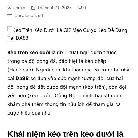
admin
Tháng 4 21, 2025
0
Uncategorized
Kèo trên kèo dưới là gì?
Thuật ngữ quen thuộc
trong cá độ bóng đá, đặc biệt là kèo chấp
(Handicap). Người chơi khi tham gia cá cược tại nhà
cái
Da88
sẽ dựa vào sức mạnh tương đối của hai
đội bóng để đặt cược đội mạnh (kèo trên), còn đội
yếu hơn (kèo dưới). Cùng Ngocminhchaustt.com
khám phá thêm thông tin hữu ích để tham gia cá
cược hiệu quả nhé!
Khái niệm kèo trên kèo dưới là