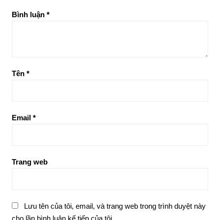
Bình luận
*
Tên
*
Email
*
Trang web
Lưu tên của tôi, email, và trang web trong trình duyệt này
cho lần bình luận kế tiếp của tôi.