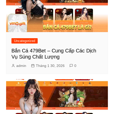
Uncategorized
Bắn Cá 479Bet – Cung Cấp Các Dịch
Vụ Súng Chất Lượng
admin
Tháng 1 30, 2026
0