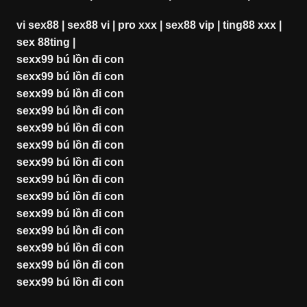
vi sex88
|
sex88 vi
|
pro xxx
|
sex88 vip
|
ting88 xxx
|
sex 88ting
|
sexx99 bú lồn đi con
sexx99 bú lồn đi con
sexx99 bú lồn đi con
sexx99 bú lồn đi con
sexx99 bú lồn đi con
sexx99 bú lồn đi con
sexx99 bú lồn đi con
sexx99 bú lồn đi con
sexx99 bú lồn đi con
sexx99 bú lồn đi con
sexx99 bú lồn đi con
sexx99 bú lồn đi con
sexx99 bú lồn đi con
sexx99 bú lồn đi con