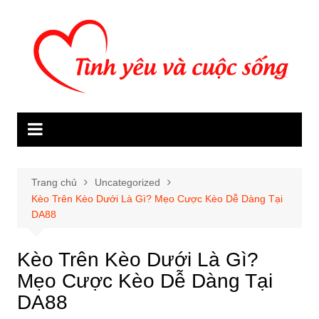
Chuyển
đến
phần
nội
dung
Trang chủ
Uncategorized
Kèo Trên Kèo Dưới Là Gì? Mẹo Cược Kèo Dễ Dàng Tại
DA88
Kèo Trên Kèo Dưới Là Gì?
Mẹo Cược Kèo Dễ Dàng Tại
DA88