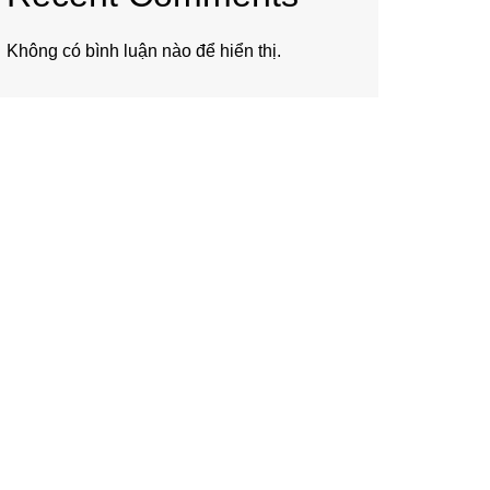
Không có bình luận nào để hiển thị.