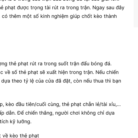
ẻ phạt được trọng tài rút ra trong trận. Ngay sau đây
, có thêm một số kinh nghiệm giúp chốt kèo thành
ng thẻ phạt rút ra trong suốt trận đấu bóng đá.
 về số thẻ phạt sẽ xuất hiện trong trận. Nếu chiến
dựa theo tỷ lệ của cửa đã đặt, còn nếu thua thì bạn
, kèo đầu tiên/cuối cùng, thẻ phạt chẵn lẻ/tài xỉu,…
ấp dẫn. Để chiến thắng, người chơi không chỉ dựa
ích kỹ lưỡng.