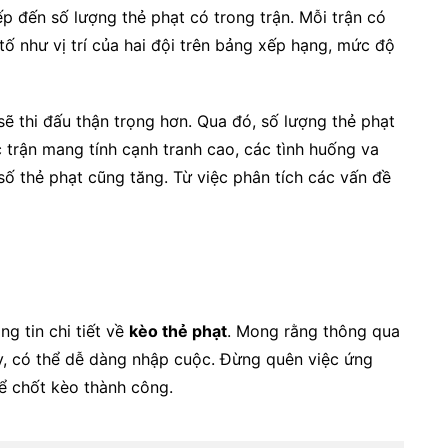
ếp đến số lượng thẻ phạt có trong trận. Mỗi trận có
tố như vị trí của hai đội trên bảng xếp hạng, mức độ
sẽ thi đấu thận trọng hơn. Qua đó, số lượng thẻ phạt
c trận mang tính cạnh tranh cao, các tình huống va
số thẻ phạt cũng tăng. Từ việc phân tích các vấn đề
ng tin chi tiết về
kèo thẻ phạt
. Mong rằng thông qua
ày, có thể dễ dàng nhập cuộc. Đừng quên việc ứng
ể chốt kèo thành công.