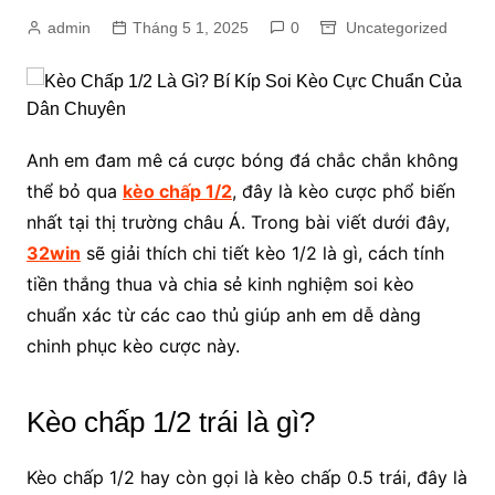
admin
Tháng 5 1, 2025
0
Uncategorized
Anh em đam mê cá cược bóng đá chắc chắn không
thể bỏ qua
kèo chấp 1/2
, đây là kèo cược phổ biến
nhất tại thị trường châu Á. Trong bài viết dưới đây,
32win
sẽ giải thích chi tiết kèo 1/2 là gì, cách tính
tiền thắng thua và chia sẻ kinh nghiệm soi kèo
chuẩn xác từ các cao thủ giúp anh em dễ dàng
chinh phục kèo cược này.
Kèo chấp 1/2 trái là gì?
Kèo chấp 1/2 hay còn gọi là kèo chấp 0.5 trái, đây là