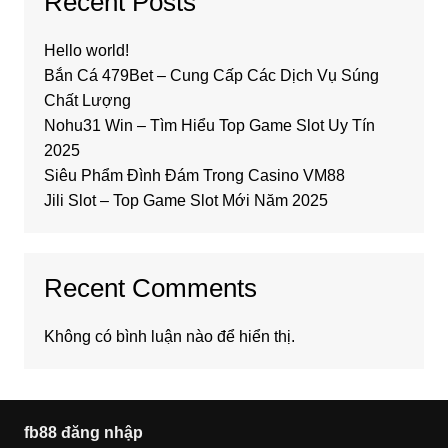
Recent Posts
Hello world!
Bắn Cá 479Bet – Cung Cấp Các Dịch Vụ Súng
Chất Lượng
Nohu31 Win – Tìm Hiểu Top Game Slot Uy Tín
2025
Siêu Phẩm Đình Đám Trong Casino VM88
Jili Slot – Top Game Slot Mới Năm 2025
Recent Comments
Không có bình luận nào để hiển thị.
fb88 đăng nhập