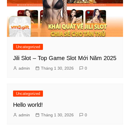
Uncategorized
Jili Slot – Top Game Slot Mới Năm 2025
admin
Tháng 1 30, 2026
0
Uncategorized
Hello world!
admin
Tháng 1 30, 2026
0