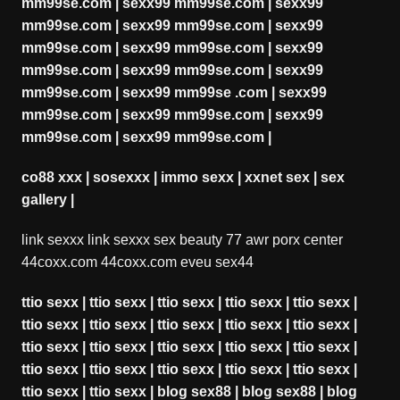
mm99se.com
|
sexx99 mm99se.com
|
sexx99
mm99se.com
|
sexx99 mm99se.com
|
sexx99
mm99se.com
|
sexx99 mm99se.com
|
sexx99
mm99se.com
|
sexx99 mm99se.com
|
sexx99
mm99se.com
|
sexx99 mm99se .com
|
sexx99
mm99se.com
|
sexx99 mm99se.com
|
sexx99
mm99se.com
|
sexx99 mm99se.com
|
co88 xxx
|
sosexxx
|
immo sexx
|
xxnet sex
|
sex
gallery
|
link sexxx
link sexxx
sex beauty
77 awr
porx center
44coxx.com
44coxx.com
eveu sex44
ttio sexx
|
ttio sexx
|
ttio sexx
|
ttio sexx
|
ttio sexx
|
ttio sexx
|
ttio sexx
|
ttio sexx
|
ttio sexx
|
ttio sexx
|
ttio sexx
|
ttio sexx
|
ttio sexx
|
ttio sexx
|
ttio sexx
|
ttio sexx
|
ttio sexx
|
ttio sexx
|
ttio sexx
|
ttio sexx
|
ttio sexx
|
ttio sexx
|
blog sex88
|
blog sex88
|
blog