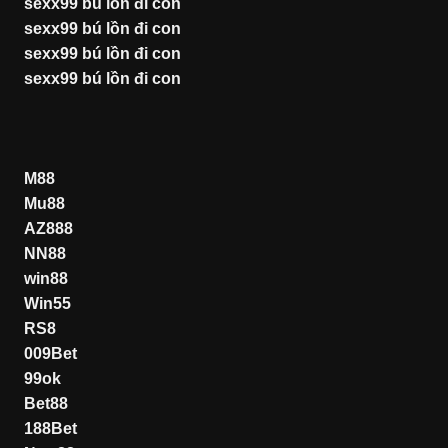
sexx99 bú lồn đi con
sexx99 bú lồn đi con
sexx99 bú lồn đi con
sexx99 bú lồn đi con
M88
Mu88
AZ888
NN88
win88
Win55
RS8
009Bet
99ok
Bet88
188Bet