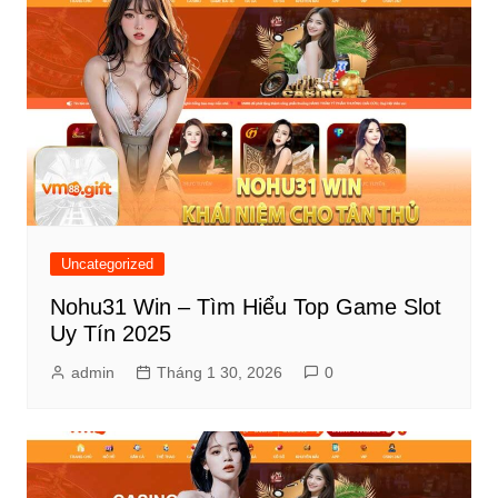
Uncategorized
Nohu31 Win – Tìm Hiểu Top Game Slot
Uy Tín 2025
admin
Tháng 1 30, 2026
0