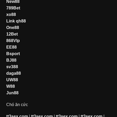
New88
789Bet
xo88
Link qh88
One88
12Bet
868VIp
EE88
Bsport
BJ88
sv388
daga88
UW88
W88
Jun88
Chó ăn cức
tt3sex com
|
tt3sex com
|
tt3sex com
|
tt3sex com
|