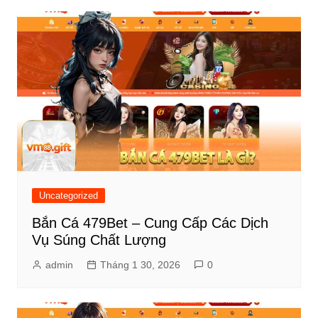
Uncategorized
Bắn Cá 479Bet – Cung Cấp Các Dịch
Vụ Súng Chất Lượng
admin
Tháng 1 30, 2026
0