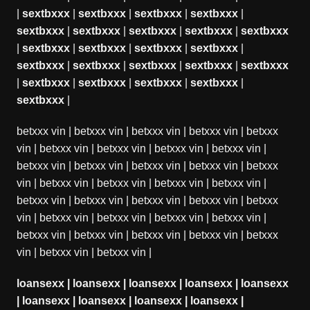
|
sextbxxx
|
sextbxxx
|
sextbxxx
|
sextbxxx
|
sextbxxx
|
sextbxxx
|
sextbxxx
|
sextbxxx
|
sextbxxx
|
sextbxxx
|
sextbxxx
|
sextbxxx
|
sextbxxx
|
sextbxxx
|
sextbxxx
|
sextbxxx
|
sextbxxx
|
sextbxxx
|
sextbxxx
|
sextbxxx
|
sextbxxx
|
sextbxxx
|
sextbxxx
|
betxxx vin
|
betxxx vin
|
betxxx vin
|
betxxx vin
|
betxxx
vin
|
betxxx vin
|
betxxx vin
|
betxxx vin
|
betxxx vin
|
betxxx vin
|
betxxx vin
|
betxxx vin
|
betxxx vin
|
betxxx
vin
|
betxxx vin
|
betxxx vin
|
betxxx vin
|
betxxx vin
|
betxxx vin
|
betxxx vin
|
betxxx vin
|
betxxx vin
|
betxxx
vin
|
betxxx vin
|
betxxx vin
|
betxxx vin
|
betxxx vin
|
betxxx vin
|
betxxx vin
|
betxxx vin
|
betxxx vin
|
betxxx
vin
|
betxxx vin
|
betxxx vin
|
loansexx
|
loansexx
|
loansexx
|
loansexx
|
loansexx
|
loansexx
|
loansexx
|
loansexx
|
loansexx
|