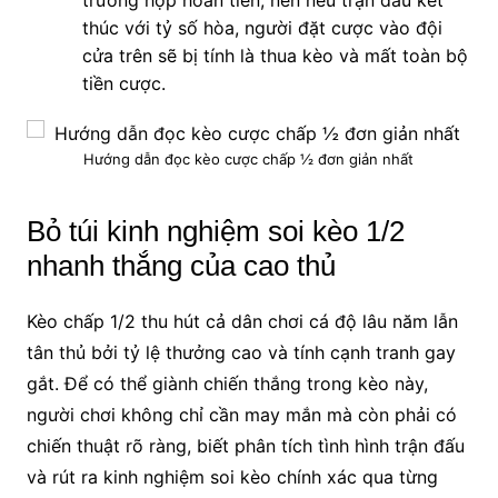
thúc với tỷ số hòa, người đặt cược vào đội
cửa trên sẽ bị tính là thua kèo và mất toàn bộ
tiền cược.
Hướng dẫn đọc kèo cược chấp ½ đơn giản nhất
Bỏ túi kinh nghiệm soi kèo 1/2
nhanh thắng của cao thủ
Kèo chấp 1/2 thu hút cả dân chơi cá độ lâu năm lẫn
tân thủ bởi tỷ lệ thưởng cao và tính cạnh tranh gay
gắt. Để có thể giành chiến thắng trong kèo này,
người chơi không chỉ cần may mắn mà còn phải có
chiến thuật rõ ràng, biết phân tích tình hình trận đấu
và rút ra kinh nghiệm soi kèo chính xác qua từng