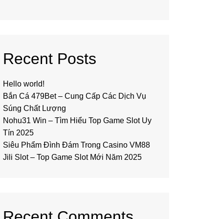
Recent Posts
Hello world!
Bắn Cá 479Bet – Cung Cấp Các Dịch Vụ
Súng Chất Lượng
Nohu31 Win – Tìm Hiểu Top Game Slot Uy
Tín 2025
Siêu Phẩm Đình Đám Trong Casino VM88
Jili Slot – Top Game Slot Mới Năm 2025
Recent Comments