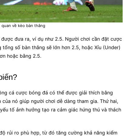
g quan về kèo bàn thắng
ể được đưa ra, ví dụ như 2.5. Người chơi cần đặt cược
g tổng số bàn thắng sẽ lớn hơn 2.5, hoặc Xỉu (Under)
ơn hoặc bằng 2.5.
biến?
ồng cá cược bóng đá có thể được giải thích bằng
n của nó giúp người chơi dễ dàng tham gia. Thứ hai,
 yếu tố ảnh hưởng tạo ra cảm giác hứng thú và thách
độ rủi ro phù hợp, từ đó tăng cường khả năng kiểm