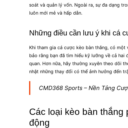
soát và quản lý vốn. Ngoài ra, sự đa dạng tr
luôn mới mẻ và hấp dẫn.
Những điều cần lưu ý khi cá 
Khi tham gia cá cược kèo bàn thắng, có một v
bảo rằng bạn đã tìm hiểu kỹ lưỡng về cả hai đ
quan. Hơn nữa, hãy thường xuyên theo dõi thô
nhật những thay đổi có thể ảnh hưởng đến tr
CMD368 Sports – Nền Tảng Cượ
Các loại kèo bàn thắng 
động