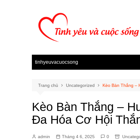
Chuyển
đến
phần
nội
dung
tinhyeuvacuocsong
Trang chủ
Uncategorized
Kèo Bàn Thắng – 
Kèo Bàn Thắng – Hư
Đa Hóa Cơ Hội Thắ
admin
Tháng 4 6, 2025
0
Uncatego