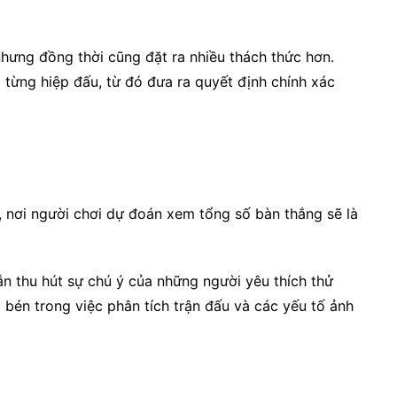
nhưng đồng thời cũng đặt ra nhiều thách thức hơn.
g từng hiệp đấu, từ đó đưa ra quyết định chính xác
lẻ, nơi người chơi dự đoán xem tổng số bàn thắng sẽ là
n thu hút sự chú ý của những người yêu thích thử
 bén trong việc phân tích trận đấu và các yếu tố ảnh