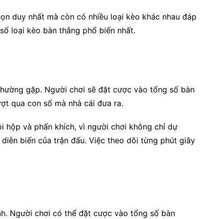
ọn duy nhất mà còn có nhiều loại kèo khác nhau đáp
số loại kèo bàn thắng phổ biến nhất.
 thường gặp. Người chơi sẽ đặt cược vào tổng số bàn
ợt qua con số mà nhà cái đưa ra.
ồi hộp và phấn khích, vì người chơi không chỉ dự
iễn biến của trận đấu. Việc theo dõi từng phút giây
nh. Người chơi có thể đặt cược vào tổng số bàn