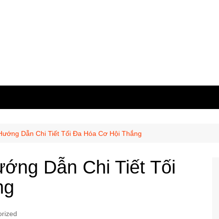
Hướng Dẫn Chi Tiết Tối Đa Hóa Cơ Hội Thắng
ớng Dẫn Chi Tiết Tối
ng
rized