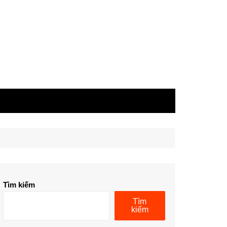
Tìm kiếm
Tìm
kiếm