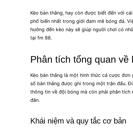
Kèo bàn thắng, hay còn được biết đến với cái 
phổ biến nhất trong giới đam mê bóng đá. Vi
hưởng đến kèo này sẽ giúp người chơi có nhữ
tại fm 88.
Phân tích tổng quan về
Kèo bàn thắng là một hình thức cá cược đơn g
số bàn thắng được ghi trong một trận đấu. Đ
thông tin về đội bóng mà còn phải phân tích
đắn.
Khái niệm và quy tắc cơ bản