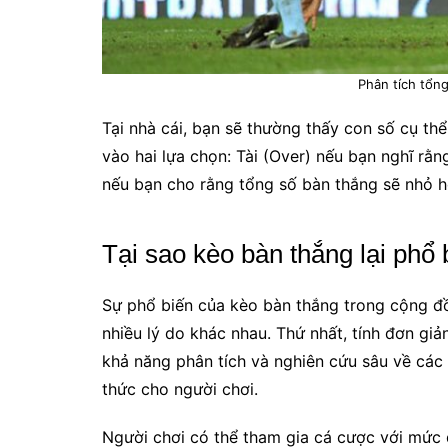
Phân tích tổn
Tại nhà cái, bạn sẽ thường thấy con số cụ th
vào hai lựa chọn: Tài (Over) nếu bạn nghĩ rằn
nếu bạn cho rằng tổng số bàn thắng sẽ nhỏ h
Tại sao kèo bàn thắng lại phổ 
Sự phổ biến của kèo bàn thắng trong cộng đ
nhiều lý do khác nhau. Thứ nhất, tính đơn giả
khả năng phân tích và nghiên cứu sâu về các
thức cho người chơi.
Người chơi có thể tham gia cá cược với mức 