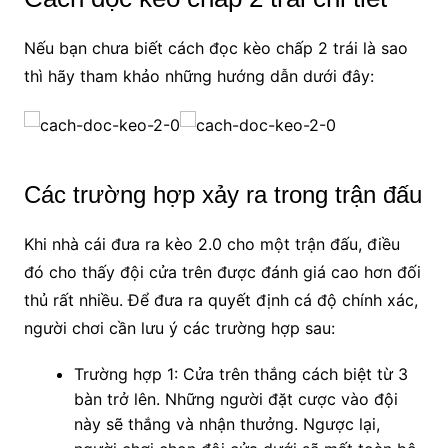
Nếu bạn chưa biết cách đọc kèo chấp 2 trái là sao
thì hãy tham khảo những hướng dẫn dưới đây:
Các trường hợp xảy ra trong trận đấu
Khi nhà cái đưa ra kèo 2.0 cho một trận đấu, điều
đó cho thấy đội cửa trên được đánh giá cao hơn đối
thủ rất nhiều. Để đưa ra quyết định cá độ chính xác,
người chơi cần lưu ý các trường hợp sau:
Trường hợp 1: Cửa trên thắng cách biệt từ 3
bàn trở lên. Những người đặt cược vào đội
này sẽ thắng và nhận thưởng. Ngược lại,