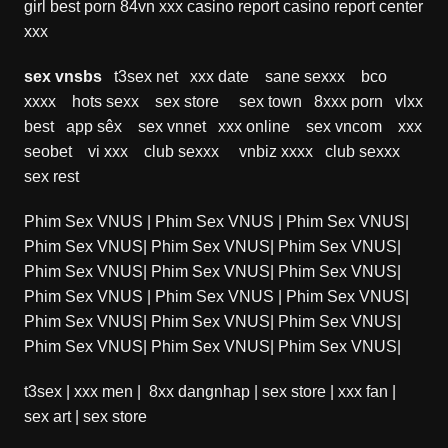
girl
best porn
84vn xxx
casino report
casino report
center
xxx
sex vnsbs
t3sex net
xxx date
sane sexxx
bco
xxxx
hots sexx
sex store
sex town
8xxx porn
vlxx
best
app sêx
sex vnnet
xxx online
sex vncom
xxx
seobet
vi xxx
club sexxx
vnbiz xxxx
club sexxx
sex rest
Phim Sex VNUS
|
Phim Sex VNUS
|
Phim Sex VNUS
|
Phim Sex VNUS
|
Phim Sex VNUS
|
Phim Sex VNUS
|
Phim Sex VNUS
|
Phim Sex VNUS
|
Phim Sex VNUS
|
Phim Sex VNUS
|
Phim Sex VNUS
|
Phim Sex VNUS
|
Phim Sex VNUS
|
Phim Sex VNUS
|
Phim Sex VNUS
|
Phim Sex VNUS
|
Phim Sex VNUS
|
Phim Sex VNUS
|
t3sex
|
xxx men
|
8xx dangnhap
|
sex store
|
xxx fan
|
sex art
|
sex store