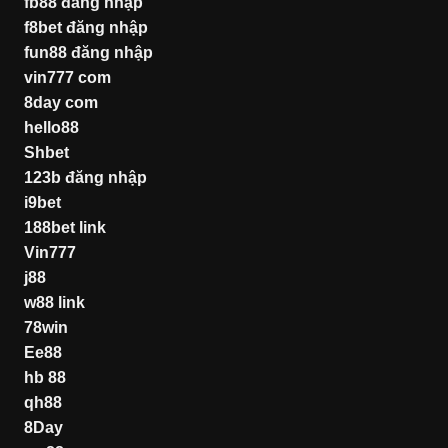
fb88 đăng nhập
f8bet đăng nhập
fun88 đăng nhập
vin777 com
8day com
hello88
Shbet
123b đăng nhập
i9bet
188bet link
Vin777
j88
w88 link
78win
Ee88
hb 88
qh88
8Day