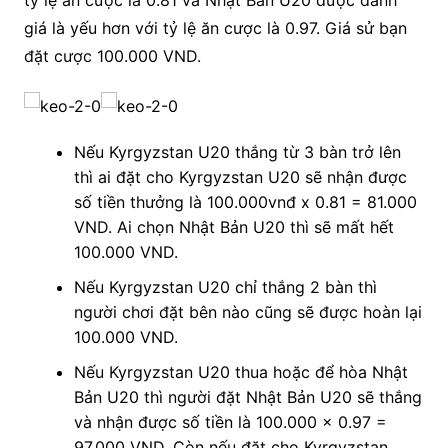
tỷ lệ ăn cược là 0.81 và Nhật Bản U20 được đánh
giá là yếu hơn với tỷ lệ ăn cược là 0.97. Giá sử bạn
đặt cược 100.000 VND.
Nếu Kyrgyzstan U20 thắng từ 3 bàn trở lên
thì ai đặt cho Kyrgyzstan U20 sẽ nhận được
số tiền thưởng là 100.000vnđ x 0.81 = 81.000
VND. Ai chọn Nhật Bản U20 thì sẽ mất hết
100.000 VND.
Nếu Kyrgyzstan U20 chỉ thắng 2 bàn thì
người chơi đặt bên nào cũng sẽ được hoàn lại
100.000 VND.
Nếu Kyrgyzstan U20 thua hoặc để hòa Nhật
Bản U20 thì người đặt Nhật Bản U20 sẽ thắng
và nhận được số tiền là 100.000 x 0.97 =
97.000 VND. Còn nếu đặt cho Kyrgyzstan