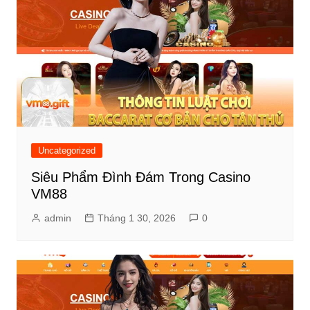
Uncategorized
Siêu Phẩm Đình Đám Trong Casino
VM88
admin
Tháng 1 30, 2026
0