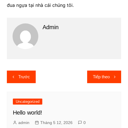
đua ngựa tại nhà cái chúng tôi.
Admin
Điều
Trước
Tiếp theo
hướng
bài
viết
Uncategorized
Hello world!
admin
Tháng 5 12, 2026
0