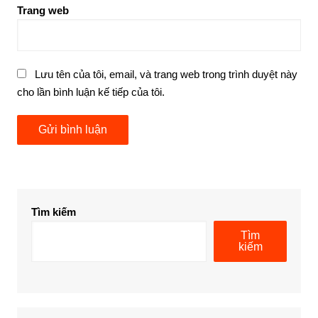
Trang web
Lưu tên của tôi, email, và trang web trong trình duyệt này
cho lần bình luận kế tiếp của tôi.
Tìm kiếm
Tìm
kiếm