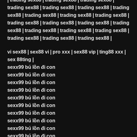
trading sex88
|
trading sex88
|
trading sex88
|
trading
sex88
|
trading sex88
|
trading sex88
|
trading sex88
|
trading sex88
|
trading sex88
|
trading sex88
|
trading
sex88
|
trading sex88
|
trading sex88
|
trading sex88
|
trading sex88
|
trading sex88
|
trading sex88
|
vi sex88
|
sex88 vi
|
pro xxx
|
sex88 vip
|
ting88 xxx
|
sex 88ting
|
sexx99 bú lồn đi con
sexx99 bú lồn đi con
sexx99 bú lồn đi con
sexx99 bú lồn đi con
sexx99 bú lồn đi con
sexx99 bú lồn đi con
sexx99 bú lồn đi con
sexx99 bú lồn đi con
sexx99 bú lồn đi con
sexx99 bú lồn đi con