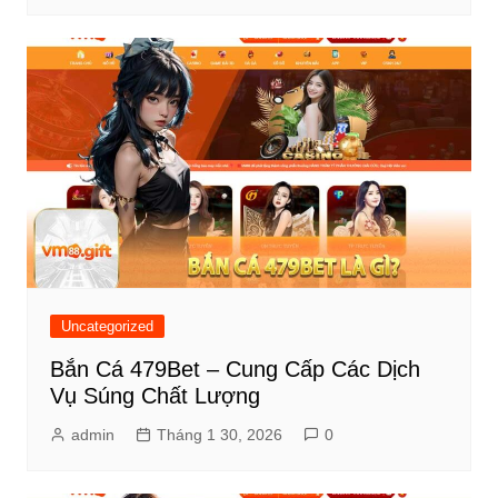
Uncategorized
Bắn Cá 479Bet – Cung Cấp Các Dịch
Vụ Súng Chất Lượng
admin
Tháng 1 30, 2026
0