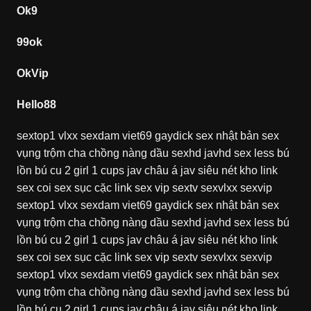
Ok9
99ok
OkVip
Hello88
sextop1
vlxx
sexdam
viet69
gaydick
sex nhật bản
sex
vụng trộm
cha chồng nàng dầu
sexhd
javhd
sex less
bú
lồn
bú cu
2 girl 1 cups
jav châu á
jav siêu nét
kho link
sex
coi sex sục cặc
link sex vip
sextv
sexvlxx
sexvip
sextop1
vlxx
sexdam
viet69
gaydick
sex nhật bản
sex
vụng trộm
cha chồng nàng dầu
sexhd
javhd
sex less
bú
lồn
bú cu
2 girl 1 cups
jav châu á
jav siêu nét
kho link
sex
coi sex sục cặc
link sex vip
sextv
sexvlxx
sexvip
sextop1
vlxx
sexdam
viet69
gaydick
sex nhật bản
sex
vụng trộm
cha chồng nàng dầu
sexhd
javhd
sex less
bú
lồn
bú cu
2 girl 1 cups
jav châu á
jav siêu nét
kho link