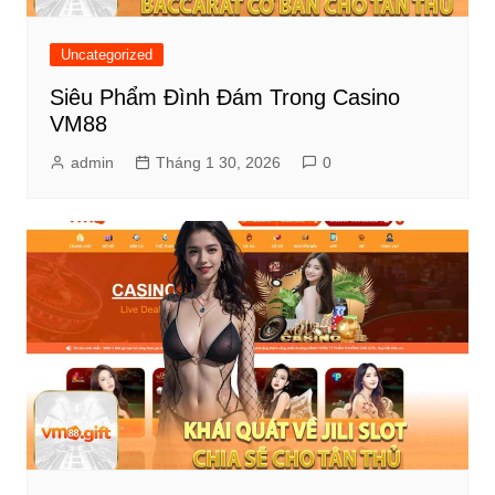
Uncategorized
Siêu Phẩm Đình Đám Trong Casino
VM88
admin
Tháng 1 30, 2026
0