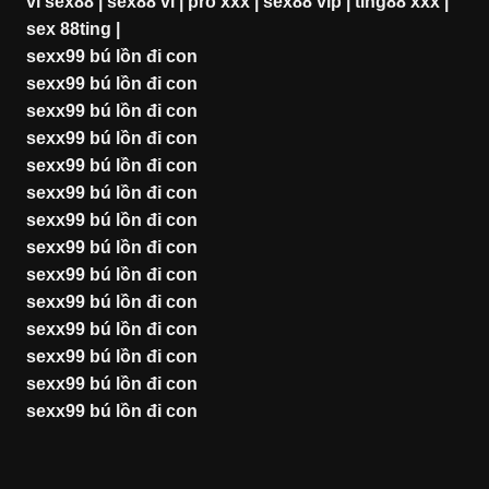
vi sex88
|
sex88 vi
|
pro xxx
|
sex88 vip
|
ting88 xxx
|
sex 88ting
|
sexx99 bú lồn đi con
sexx99 bú lồn đi con
sexx99 bú lồn đi con
sexx99 bú lồn đi con
sexx99 bú lồn đi con
sexx99 bú lồn đi con
sexx99 bú lồn đi con
sexx99 bú lồn đi con
sexx99 bú lồn đi con
sexx99 bú lồn đi con
sexx99 bú lồn đi con
sexx99 bú lồn đi con
sexx99 bú lồn đi con
sexx99 bú lồn đi con