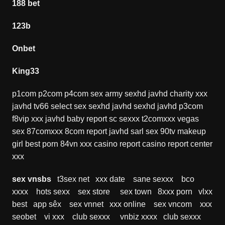
188 bet
123b
Onbet
King33
p1com
p2com
p4com
sex army
sexhd
javhd
charity xxx
javhd
tv66
select sex
sexhd
javhd
sexhd
javhd
p3com
f8vip xxx
javhd
baby report
sc sexxx
t2comxxx
vegas
sex
87comxxx
8com report
javhd
sarl sex
90tv
makeup
girl
best porn
84vn xxx
casino report
casino report
center
xxx
sex vnsbs
t3sex net
xxx date
sane sexxx
bco
xxxx
hots sexx
sex store
sex town
8xxx porn
vlxx
best
app sêx
sex vnnet
xxx online
sex vncom
xxx
seobet
vi xxx
club sexxx
vnbiz xxxx
club sexxx