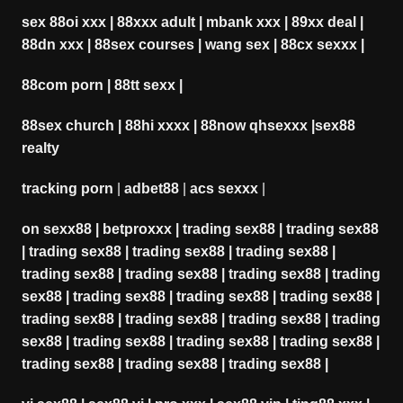
sex 88oi xxx
|
88xxx adult
|
mbank xxx
|
89xx deal
|
88dn xxx
|
88sex courses
|
wang sex
|
88cx sexxx
|
88com porn
|
88tt sexx
|
88sex church
|
88hi xxxx
|
88now qhsexxx
|
sex88
realty
tracking porn
|
adbet88
|
acs sexxx
|
on sexx88
|
betproxxx
|
trading sex88
|
trading sex88
|
trading sex88
|
trading sex88
|
trading sex88
|
trading sex88
|
trading sex88
|
trading sex88
|
trading
sex88
|
trading sex88
|
trading sex88
|
trading sex88
|
trading sex88
|
trading sex88
|
trading sex88
|
trading
sex88
|
trading sex88
|
trading sex88
|
trading sex88
|
trading sex88
|
trading sex88
|
trading sex88
|