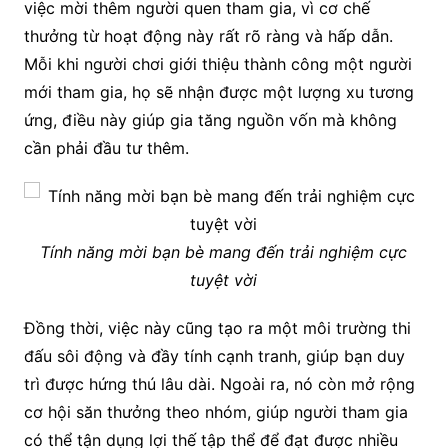
việc mời thêm người quen tham gia, vì cơ chế
thưởng từ hoạt động này rất rõ ràng và hấp dẫn.
Mỗi khi người chơi giới thiệu thành công một người
mới tham gia, họ sẽ nhận được một lượng xu tương
ứng, điều này giúp gia tăng nguồn vốn mà không
cần phải đầu tư thêm.
Tính năng mời bạn bè mang đến trải nghiệm cực
tuyệt vời
Đồng thời, việc này cũng tạo ra một môi trường thi
đấu sôi động và đầy tính cạnh tranh, giúp bạn duy
trì được hứng thú lâu dài. Ngoài ra, nó còn mở rộng
cơ hội săn thưởng theo nhóm, giúp người tham gia
có thể tận dụng lợi thế tập thể để đạt được nhiều