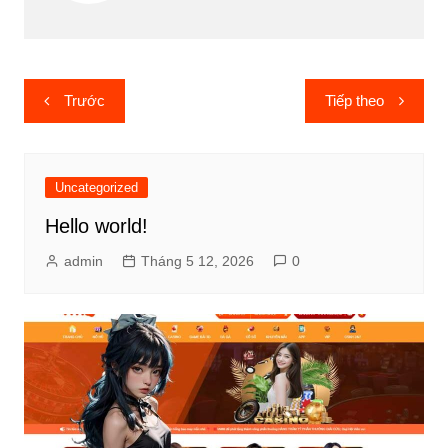
Điều
Trước
Tiếp theo
hướng
bài
viết
Uncategorized
Hello world!
admin
Tháng 5 12, 2026
0