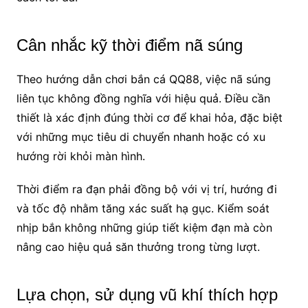
Cân nhắc kỹ thời điểm nã súng
Theo hướng dẫn chơi bắn cá QQ88, việc nã súng
liên tục không đồng nghĩa với hiệu quả. Điều cần
thiết là xác định đúng thời cơ để khai hỏa, đặc biệt
với những mục tiêu di chuyển nhanh hoặc có xu
hướng rời khỏi màn hình.
Thời điểm ra đạn phải đồng bộ với vị trí, hướng đi
và tốc độ nhằm tăng xác suất hạ gục. Kiểm soát
nhịp bắn không những giúp tiết kiệm đạn mà còn
nâng cao hiệu quả săn thưởng trong từng lượt.
Lựa chọn, sử dụng vũ khí thích hợp