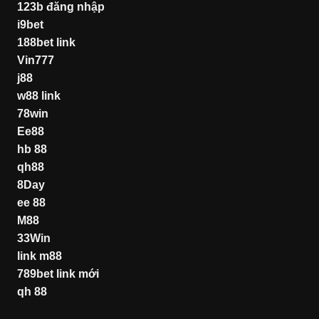
123b đăng nhập
i9bet
188bet link
Vin777
j88
w88 link
78win
Ee88
hb 88
qh88
8Day
ee 88
M88
33Win
link m88
789bet link mới
qh 88