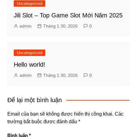
Uncategorized
Jili Slot – Top Game Slot Mới Năm 2025
admin
Tháng 1 30, 2026
0
Uncategorized
Hello world!
admin
Tháng 1 30, 2026
0
Để lại một bình luận
Email của bạn sẽ không được hiển thị công khai.
Các
trường bắt buộc được đánh dấu
*
Bình luận
*