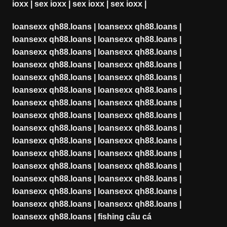
ioxx
|
sex ioxx
|
sex ioxx
|
sex ioxx
|
loansexx qh88.loans
|
loansexx qh88.loans
|
loansexx qh88.loans
|
loansexx qh88.loans
|
loansexx qh88.loans
|
loansexx qh88.loans
|
loansexx qh88.loans
|
loansexx qh88.loans
|
loansexx qh88.loans
|
loansexx qh88.loans
|
loansexx qh88.loans
|
loansexx qh88.loans
|
loansexx qh88.loans
|
loansexx qh88.loans
|
loansexx qh88.loans
|
loansexx qh88.loans
|
loansexx qh88.loans
|
loansexx qh88.loans
|
loansexx qh88.loans
|
loansexx qh88.loans
|
loansexx qh88.loans
|
loansexx qh88.loans
|
loansexx qh88.loans
|
loansexx qh88.loans
|
loansexx qh88.loans
|
loansexx qh88.loans
|
loansexx qh88.loans
|
loansexx qh88.loans
|
loansexx qh88.loans
|
loansexx qh88.loans
|
loansexx qh88.loans
|
fishing câu cá