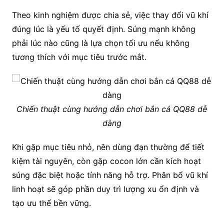
Theo kinh nghiệm được chia sẻ, việc thay đổi vũ khí
đúng lúc là yếu tố quyết định. Súng mạnh không
phải lúc nào cũng là lựa chọn tối ưu nếu không
tương thích với mục tiêu trước mắt.
Chiến thuật cùng hướng dẫn chơi bắn cá QQ88 dễ
dàng
Khi gặp mục tiêu nhỏ, nên dùng đạn thường để tiết
kiệm tài nguyên, còn gặp cocon lớn cần kích hoạt
súng đặc biệt hoặc tính năng hỗ trợ. Phân bổ vũ khí
linh hoạt sẽ góp phần duy trì lượng xu ổn định và
tạo ưu thế bền vững.