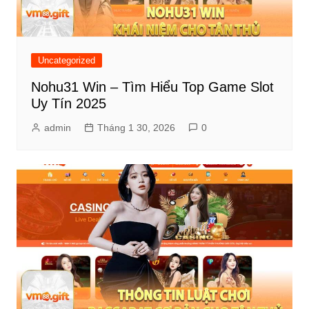
Uncategorized
Nohu31 Win – Tìm Hiểu Top Game Slot
Uy Tín 2025
admin
Tháng 1 30, 2026
0