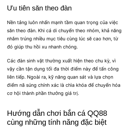
Ưu tiên săn theo đàn
Nền tảng luôn nhấn mạnh tầm quan trọng của việc
săn theo đàn. Khi cá di chuyển theo nhóm, khả năng
nhắm trúng nhiều mục tiêu cùng lúc sẽ cao hơn, từ
đó giúp thu hồi xu nhanh chóng.
Các đàn sinh vật thường xuất hiện theo chu kỳ, vì
vậy cần tận dụng tối đa thời điểm này để tấn công
liên tiếp. Ngoài ra, kỹ năng quan sát và lựa chọn
điểm nã súng chính xác là chìa khóa để chuyển hóa
cơ hội thành phần thưởng giá trị.
Hướng dẫn chơi bắn cá QQ88
cùng những tính năng đặc biệt