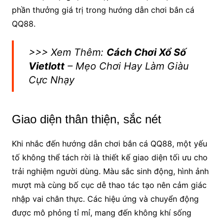
phần thưởng giá trị trong hướng dẫn chơi bắn cá
QQ88.
>>> Xem Thêm:
Cách Chơi Xổ Số
Vietlott
– Mẹo Chơi Hay Làm Giàu
Cực Nhạy
Giao diện thân thiện, sắc nét
Khi nhắc đến hướng dẫn chơi bắn cá QQ88, một yếu
tố không thể tách rời là thiết kế giao diện tối ưu cho
trải nghiệm người dùng. Màu sắc sinh động, hình ảnh
mượt mà cùng bố cục dễ thao tác tạo nên cảm giác
nhập vai chân thực. Các hiệu ứng và chuyển động
được mô phỏng tỉ mỉ, mang đến không khí sống