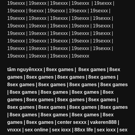
19sexxx
|
19sexxx
|
19sexxx
|
19sexxx
|
19sexxx
|
19sexxx
|
9sexxx
|
19sexxx
|
19sexxx
|
19sexxx
|
19sexxx
|
19sexxx
|
19sexxx
|
19sexxx
|
19sexxx
|
19sexxx
|
19sexxx
|
19sexxx
|
19sexxx
|
19sexxx
|
19sexxx
|
19sexxx
|
19sexxx
|
19sexxx
|
19sexxx
|
19sexxx
|
19sexxx
|
19sexxx
|
19sexxx
|
19sexxx
|
19sexxx
|
19sexxx
|
19sexxx
|
19sexxx
|
19sexxx
|
19sexxx
|
19sexxx
|
19sexxx
|
19sexxx
tâm nguyênxxx
|
8sex games
|
8sex games
|
8sex
games
|
8sex games
|
8sex games
|
8sex games
|
8sex games
|
8sex games
|
8sex games
|
8sex games
|
8sex games
|
8sex games
|
8sex games
|
8sex
games
|
8sex games
|
8sex games
|
8sex games
|
8sex games
|
8sex games
|
8sex games
|
8sex games
|
8sex games
|
8sex games
|
8sex games
|
8sex
games
|
8sex games
|
center sexxx
|
vakeren888
|
vnxxx
|
sex online
|
sex ioxx
|
88xx life
|
sex ioxx
|
sex