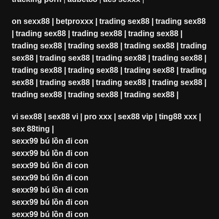
on sexx88
|
betproxxx
|
trading sex88
|
trading sex88
|
trading sex88
|
trading sex88
|
trading sex88
|
trading sex88
|
trading sex88
|
trading sex88
|
trading
sex88
|
trading sex88
|
trading sex88
|
trading sex88
|
trading sex88
|
trading sex88
|
trading sex88
|
trading
sex88
|
trading sex88
|
trading sex88
|
trading sex88
|
trading sex88
|
trading sex88
|
trading sex88
|
vi sex88
|
sex88 vi
|
pro xxx
|
sex88 vip
|
ting88 xxx
|
sex 88ting
|
sexx99 bú lồn đi con
sexx99 bú lồn đi con
sexx99 bú lồn đi con
sexx99 bú lồn đi con
sexx99 bú lồn đi con
sexx99 bú lồn đi con
sexx99 bú lồn đi con