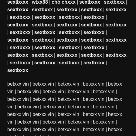
sextbxxx
|
wtxx88
|
chó chxxx
|
sextbxxx
|
sextbxxx
|
sextbxxx
|
sextbxxx
|
sextbxxx
|
sextbxxx
|
sextbxxx
|
sextbxxx
|
sextbxxx
|
sextbxxx
|
sextbxxx
|
sextbxxx
|
sextbxxx
|
sextbxxx
|
sextbxxx
|
sextbxxx
|
sextbxxx
|
sextbxxx
|
sextbxxx
|
sextbxxx
|
sextbxxx
|
sextbxxx
|
sextbxxx
|
sextbxxx
|
sextbxxx
|
sextbxxx
|
sextbxxx
|
sextbxxx
|
sextbxxx
|
sextbxxx
|
sextbxxx
|
sextbxxx
|
sextbxxx
|
sextbxxx
|
sextbxxx
|
sextbxxx
|
sextbxxx
|
sextbxxx
|
sextbxxx
|
betxxx vin
|
betxxx vin
|
betxxx vin
|
betxxx vin
|
betxxx
vin
|
betxxx vin
|
betxxx vin
|
betxxx vin
|
betxxx vin
|
betxxx vin
|
betxxx vin
|
betxxx vin
|
betxxx vin
|
betxxx
vin
|
betxxx vin
|
betxxx vin
|
betxxx vin
|
betxxx vin
|
betxxx vin
|
betxxx vin
|
betxxx vin
|
betxxx vin
|
betxxx
vin
|
betxxx vin
|
betxxx vin
|
betxxx vin
|
betxxx vin
|
betxxx vin
|
betxxx vin
|
betxxx vin
|
betxxx vin
|
betxxx