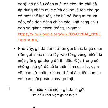
đòn): có nhiều cách nuôi gà chọi do chủ gà
áp dụng nhằm mục đích chung là rèn cho gà
có một thể lực tốt, bền bỉ, bộ lông mượt và
dẻo, các đòn đánh chính xác, khả năng chịu
đòn và giành chiến thắng. (Nguồn:
https://vi.wikipedia.org/wiki/G%C3%A0_ch%E
1%BB%8Di
).
Như vậy, gà đá còn có tên gọi khác là gà chọi
(tên gọi khác nhau tùy vào từng vùng miền) là
một giống gà dùng để thi đấu. Đặc trưng của
những chú gà đá sẽ là thân hình cao to, vạm
vỡ, các bộ phận trên cơ thể phát triển hơn so
với các giống cảnh hay gà thịt.
Tìm hiểu khái niệm gà đá là gì?