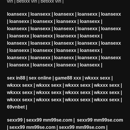
vin
|
betxxx vin
|
betxxx vin
|
loansexx
|
loansexx
|
loansexx
|
loansexx
|
loansexx
|
loansexx
|
loansexx
|
loansexx
|
loansexx
|
loansexx
|
loansexx
|
loansexx
|
loansexx
|
loansexx
|
loansexx
|
loansexx
|
loansexx
|
loansexx
|
loansexx
|
loansexx
|
loansexx
|
loansexx
|
loansexx
|
loansexx
|
loansexx
|
loansexx
|
loansexx
|
loansexx
|
loansexx
|
loansexx
|
loansexx
|
loansexx
|
loansexx
|
loansexx
|
loansexx
|
loansexx
|
sex in88
|
sex online
|
game88 xxx
|
wkxxx sexx
|
wkxxx sexx
|
wkxxx sexx
|
wkxxx sexx
|
wkxxx sexx
|
wkxxx sexx
|
wkxxx sexx
|
wkxxx sexx
|
wkxxx sexx
|
wkxxx sexx
|
wkxxx sexx
|
wkxxx sexx
|
wkxxx sexx
|
69vnbet
|
sexx99
|
sexx99 mm99se.com
|
sexx99 mm99se.com
|
sexx99 mm99se.com
|
sexx99 mm99se.com
|