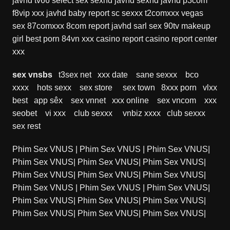
javhd
tv66
select sex
sexhd
javhd
sexhd
javhd
p3com
f8vip xxx
javhd
baby report
sc sexxx
t2comxxx
vegas
sex
87comxxx
8com report
javhd
sarl sex
90tv
makeup
girl
best porn
84vn xxx
casino report
casino report
center
xxx
sex vnsbs
t3sex net
xxx date
sane sexxx
bco
xxxx
hots sexx
sex store
sex town
8xxx porn
vlxx
best
app sêx
sex vnnet
xxx online
sex vncom
xxx
seobet
vi xxx
club sexxx
vnbiz xxxx
club sexxx
sex rest
Phim Sex VNUS
|
Phim Sex VNUS
|
Phim Sex VNUS
|
Phim Sex VNUS
|
Phim Sex VNUS
|
Phim Sex VNUS
|
Phim Sex VNUS
|
Phim Sex VNUS
|
Phim Sex VNUS
|
Phim Sex VNUS
|
Phim Sex VNUS
|
Phim Sex VNUS
|
Phim Sex VNUS
|
Phim Sex VNUS
|
Phim Sex VNUS
|
Phim Sex VNUS
|
Phim Sex VNUS
|
Phim Sex VNUS
|