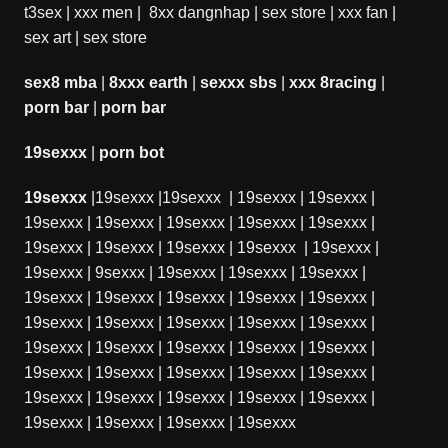
t3sex
|
xxx men
|
8xx dangnhap
|
sex store
|
xxx fan
|
sex art
|
sex store
sex8 mba
|
8xxx earth
|
sexxx sbs
|
xxx 8racing
|
porn bar
|
porn bar
19sexxx
|
porn bot
19sexxx
|
19sexxx
|
19sexxx
|
19sexxx
|
19sexxx
|
19sexxx
|
19sexxx
|
19sexxx
|
19sexxx
|
19sexxx
|
19sexxx
|
19sexxx
|
19sexxx
|
19sexxx
|
19sexxx
|
19sexxx
|
9sexxx
|
19sexxx
|
19sexxx
|
19sexxx
|
19sexxx
|
19sexxx
|
19sexxx
|
19sexxx
|
19sexxx
|
19sexxx
|
19sexxx
|
19sexxx
|
19sexxx
|
19sexxx
|
19sexxx
|
19sexxx
|
19sexxx
|
19sexxx
|
19sexxx
|
19sexxx
|
19sexxx
|
19sexxx
|
19sexxx
|
19sexxx
|
19sexxx
|
19sexxx
|
19sexxx
|
19sexxx
|
19sexxx
|
19sexxx
|
19sexxx
|
19sexxx
|
19sexxx