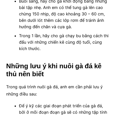
Buổi sáng, hãy cho gà khởi động bằng những
bài tập nhẹ. Anh em có thể tung gà lên cao
chừng 150 nhịp, độ cao khoảng 30 – 60 cm,
bên dưới lót thêm các lớp rơm để tránh ảnh
hưởng đến chân và cựa gà.
Trong 1 lần, hãy cho gà chạy bu bằng cách thi
đấu với những chiến kê cùng độ tuổi, cùng
kích thước.
Những lưu ý khi nuôi gà đá kê
thủ nên biết
Trong quá trình nuôi gà đá, anh em cần phải lưu ý
những điều sau:
Để ý kỹ các giai đoạn phát triển của gà đá,
bởi ở mỗi đoạn đoạn gà sẽ có những tập tính