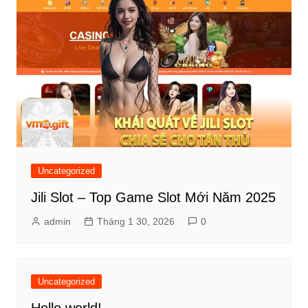
Uncategorized
Jili Slot – Top Game Slot Mới Năm 2025
admin
Tháng 1 30, 2026
0
Uncategorized