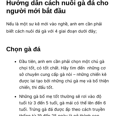
Hướng dẫn cách nuôi gà đá cho
người mới bắt đầu
Nếu là một sư kê mới vào nghề, anh em cần phải
biết cách nuôi đá gà với 4 giai đoạn dưới đây;
Chọn gà đá
Đầu tiên, anh em cần phải chọn một chú gà
chọi tốt, có tốt chất. Hãy tìm đến những cơ
sở chuyên cung cấp gà nòi – những chiến kê
được lai tạo bởi những chú gà mẹ và bố thiện
chiến, thi đấu tốt.
Những gà bố mẹ tốt thường sẽ rơi vào độ
tuổi từ 3 đến 5 tuổi, gà mái có thể lên đến 6
tuổi. Trứng gà đá được ấp theo cách truyền
thống từ 19 đến 25 ngày là nở thành con.