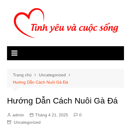
Chuyển
đến
phần
nội
dung
Trang chủ
Uncategorized
Hướng Dẫn Cách Nuôi Gà Đá
Hướng Dẫn Cách Nuôi Gà Đá
admin
Tháng 4 21, 2025
0
Uncategorized