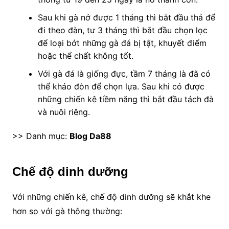
Sau khi gà nở được 1 tháng thì bắt đầu thả để
đi theo đàn, tư 3 tháng thì bắt đầu chọn lọc
để loại bớt những gà đá bị tật, khuyết điểm
hoặc thể chất không tốt.
Với gà đá là giống đực, tầm 7 tháng là đã có
thể khảo đòn để chọn lựa. Sau khi có được
những chiến kê tiềm năng thì bắt đầu tách đà
và nuôi riêng.
>> Danh mục:
Blog Da88
Chế độ dinh dưỡng
Với những chiến kê, chế độ dinh dưỡng sẽ khắt khe
hơn so với gà thông thường: