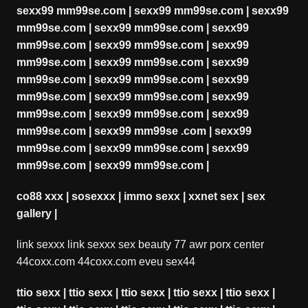
sexx99 mm99se.com
|
sexx99 mm99se.com
|
sexx99
mm99se.com
|
sexx99 mm99se.com
|
sexx99
mm99se.com
|
sexx99 mm99se.com
|
sexx99
mm99se.com
|
sexx99 mm99se.com
|
sexx99
mm99se.com
|
sexx99 mm99se.com
|
sexx99
mm99se.com
|
sexx99 mm99se.com
|
sexx99
mm99se.com
|
sexx99 mm99se.com
|
sexx99
mm99se.com
|
sexx99 mm99se .com
|
sexx99
mm99se.com
|
sexx99 mm99se.com
|
sexx99
mm99se.com
|
sexx99 mm99se.com
|
co88 xxx
|
sosexxx
|
immo sexx
|
xxnet sex
|
sex
gallery
|
link sexxx
link sexxx
sex beauty
77 awr
porx center
44coxx.com
44coxx.com
eveu sex44
ttio sexx
|
ttio sexx
|
ttio sexx
|
ttio sexx
|
ttio sexx
|