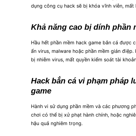
dụng công cụ hack sẽ bị khóa vĩnh viễn, mất 
Khả năng cao bị dính phần
Hầu hết phần mềm hack game bắn cá được chi
ẩn virus, malware hoặc phần mềm gián điệp. Kh
bị nhiễm virus, mất quyền kiểm soát tài khoản
Hack bắn cá vi phạm pháp lu
game
Hành vi sử dụng phần mềm và các phương ph
chơi có thể bị xử phạt hành chính, hoặc nghi
hậu quả nghiêm trọng.