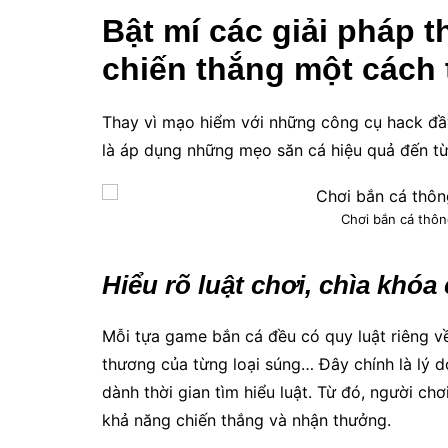
Bật mí các giải pháp t
chiến thắng một cách 
Thay vì mạo hiểm với những công cụ hack đầy 
là áp dụng những mẹo săn cá hiệu quả đến từ
Chơi bắn cá thô
Hiểu rõ luật chơi, chìa khó
Mỗi tựa game bắn cá đều có quy luật riêng về
thương của từng loại súng… Đây chính là lý 
dành thời gian tìm hiểu luật. Từ đó, người chơ
khả năng chiến thắng và nhận thưởng.