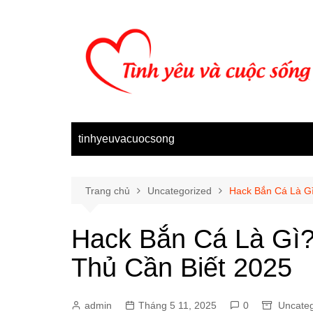
Chuyển
đến
phần
nội
dung
tinhyeuvacuocsong
Trang chủ
Uncategorized
Hack Bắn Cá Là G
Hack Bắn Cá Là Gì
Thủ Cần Biết 2025
admin
Tháng 5 11, 2025
0
Uncateg