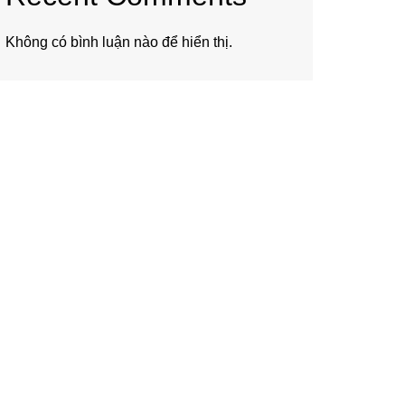
Không có bình luận nào để hiển thị.