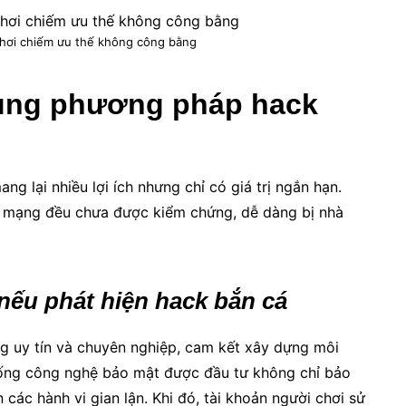
chơi chiếm ưu thế không công bằng
dụng phương pháp hack
ng lại nhiều lợi ích nhưng chỉ có giá trị ngắn hạn.
ên mạng đều chưa được kiểm chứng, dễ dàng bị nhà
 nếu phát hiện hack bắn cá
g uy tín và chuyên nghiệp, cam kết xây dựng môi
ống công nghệ bảo mật được đầu tư không chỉ bảo
các hành vi gian lận. Khi đó, tài khoản người chơi sử