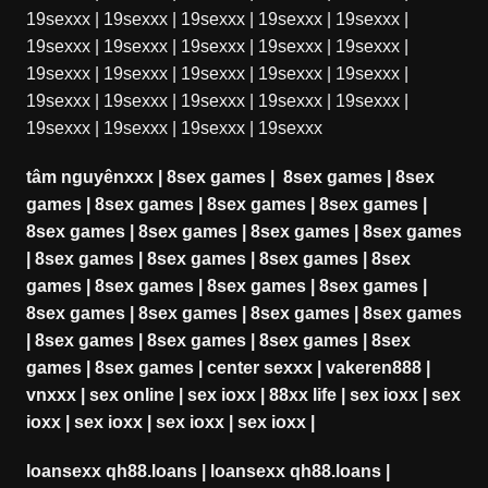
19sexxx
|
19sexxx
|
19sexxx
|
19sexxx
|
19sexxx
|
19sexxx
|
19sexxx
|
19sexxx
|
19sexxx
|
19sexxx
|
19sexxx
|
19sexxx
|
19sexxx
|
19sexxx
|
19sexxx
|
19sexxx
|
19sexxx
|
19sexxx
|
19sexxx
|
19sexxx
|
19sexxx
|
19sexxx
|
19sexxx
|
19sexxx
tâm nguyênxxx
|
8sex games
|
8sex games
|
8sex
games
|
8sex games
|
8sex games
|
8sex games
|
8sex games
|
8sex games
|
8sex games
|
8sex games
|
8sex games
|
8sex games
|
8sex games
|
8sex
games
|
8sex games
|
8sex games
|
8sex games
|
8sex games
|
8sex games
|
8sex games
|
8sex games
|
8sex games
|
8sex games
|
8sex games
|
8sex
games
|
8sex games
|
center sexxx
|
vakeren888
|
vnxxx
|
sex online
|
sex ioxx
|
88xx life
|
sex ioxx
|
sex
ioxx
|
sex ioxx
|
sex ioxx
|
sex ioxx
|
loansexx qh88.loans
|
loansexx qh88.loans
|