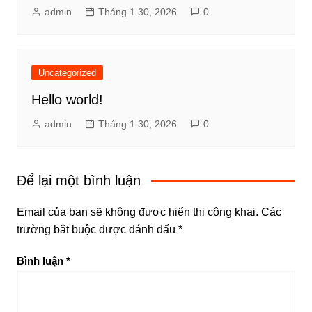
admin
Tháng 1 30, 2026
0
Uncategorized
Hello world!
admin
Tháng 1 30, 2026
0
Để lại một bình luận
Email của bạn sẽ không được hiển thị công khai.
Các
trường bắt buộc được đánh dấu
*
Bình luận
*