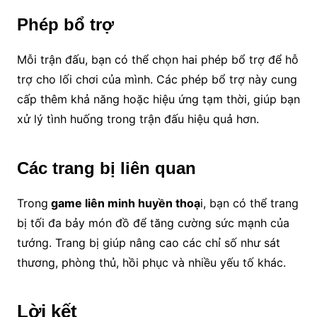
Phép bổ trợ
Mỗi trận đấu, bạn có thể chọn hai phép bổ trợ để hỗ
trợ cho lối chơi của mình. Các phép bổ trợ này cung
cấp thêm khả năng hoặc hiệu ứng tạm thời, giúp bạn
xử lý tình huống trong trận đấu hiệu quả hơn.
Các trang bị liên quan
Trong
game liên minh huyền thoạ
i, bạn có thể trang
bị tối đa bảy món đồ để tăng cường sức mạnh của
tướng. Trang bị giúp nâng cao các chỉ số như sát
thương, phòng thủ, hồi phục và nhiều yếu tố khác.
Lời kết