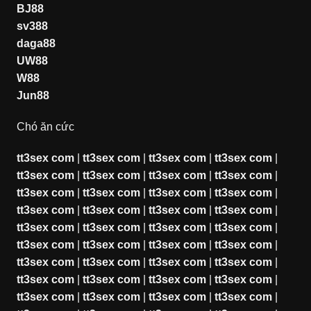
BJ88
sv388
daga88
UW88
W88
Jun88
Chó ăn cức
tt3sex com
|
tt3sex com
|
tt3sex com
|
tt3sex com
|
tt3sex com
|
tt3sex com
|
tt3sex com
|
tt3sex com
|
tt3sex com
|
tt3sex com
|
tt3sex com
|
tt3sex com
|
tt3sex com
|
tt3sex com
|
tt3sex com
|
tt3sex com
|
tt3sex com
|
tt3sex com
|
tt3sex com
|
tt3sex com
|
tt3sex com
|
tt3sex com
|
tt3sex com
|
tt3sex com
|
tt3sex com
|
tt3sex com
|
tt3sex com
|
tt3sex com
|
tt3sex com
|
tt3sex com
|
tt3sex com
|
tt3sex com
|
tt3sex com
|
tt3sex com
|
tt3sex com
|
tt3sex com
|