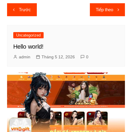
Điều
Trước
Tiếp theo
hướng
bài
viết
Uncategorized
Hello world!
admin
Tháng 5 12, 2026
0