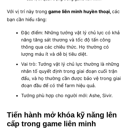
Với vị trí này trong
game liên minh huyền thoại,
các
bạn cần hiểu rằng:
Đặc điểm: Những tướng vật lý chủ lực có khả
năng tăng sát thương và tốc độ tấn công
thông qua các chiêu thức. Họ thường có
lượng máu ít và dễ bị tiêu diệt.
Vai trò: Tướng vật lý chủ lực thường là những
nhân tố quyết định trong giai đoạn cuối trận
đấu, và họ thường cần được bảo vệ trong giai
đoạn đầu để có thể farm hiệu quả.
Tướng phù hợp cho người mới: Ashe, Sivir.
Tiến hành mở khóa kỹ năng lên
cấp trong game liên minh