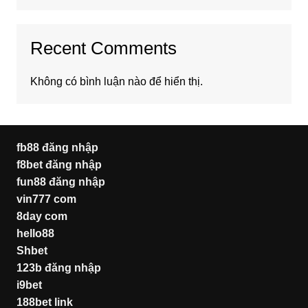
Recent Comments
Không có bình luận nào để hiển thị.
fb88 đăng nhập
f8bet đăng nhập
fun88 đăng nhập
vin777 com
8day com
hello88
Shbet
123b đăng nhập
i9bet
188bet link