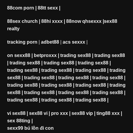
88com porn
|
88tt sexx
|
88sex church
|
88hi xxxx
|
88now qhsexxx
|
sex88
realty
tracking porn
|
adbet88
|
acs sexxx
|
on sexx88
|
betproxxx
|
trading sex88
|
trading sex88
|
trading sex88
|
trading sex88
|
trading sex88
|
trading sex88
|
trading sex88
|
trading sex88
|
trading
sex88
|
trading sex88
|
trading sex88
|
trading sex88
|
trading sex88
|
trading sex88
|
trading sex88
|
trading
sex88
|
trading sex88
|
trading sex88
|
trading sex88
|
trading sex88
|
trading sex88
|
trading sex88
|
vi sex88
|
sex88 vi
|
pro xxx
|
sex88 vip
|
ting88 xxx
|
sex 88ting
|
sexx99 bú lồn đi con