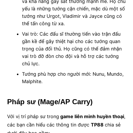
và khả năng gây sát thương mạnh mẽ. Họ chủ
yếu là những tướng cận chiến, mặc dù một số
tướng như Urgot, Vladimir và Jayce cũng có
thể tấn công từ xa.
Vai trò: Các đấu sĩ thường tiến vào trận đấu
gần kề để gây thiệt hại cho các tướng quan
trọng của đối thủ. Họ cũng có thể đảm nhận
vai trò đỡ đòn cho đội và hỗ trợ các tướng
chủ lực.
Tướng phù hợp cho người mới: Nunu, Mundo,
Malphite.
Pháp sư (Mage/AP Carry)
Với vị trí pháp sư trong
game liên minh huyền thoại
,
các bạn cần hiểu các thông tin được
TP88
chia sẻ
dưới đây bao gồm: