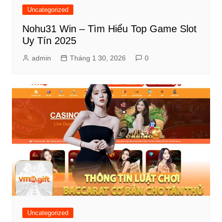
Uncategorized
Nohu31 Win – Tìm Hiểu Top Game Slot
Uy Tín 2025
admin
Tháng 1 30, 2026
0
Uncategorized