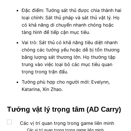
Đặc điểm: Tướng sát thủ được chia thành hai
loại chính: Sát thủ pháp và sát thủ vật lý. Họ
có khả năng di chuyển nhanh chóng hoặc
tàng hình để tiếp cận mục tiêu.
Vai trò: Sát thủ có khả năng tiêu diệt nhanh
chóng các tướng yếu hoặc dễ bị tổn thương
bằng lượng sát thương lớn. Họ thường tập
trung vào việc loại bỏ các mục tiêu quan
trọng trong trận đấu.
Tướng phù hợp cho người mới: Evelynn,
Katarina, Xin Zhao.
Tướng vật lý trọng tâm (AD Carry)
Các vị trí quan trọng trong game liên minh