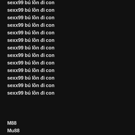
sexx99 bú lồn đi con
sexx99 bú lồn đi con
sexx99 bú lồn đi con
sexx99 bú lồn đi con
sexx99 bú lồn đi con
sexx99 bú lồn đi con
sexx99 bú lồn đi con
sexx99 bú lồn đi con
sexx99 bú lồn đi con
sexx99 bú lồn đi con
sexx99 bú lồn đi con
sexx99 bú lồn đi con
sexx99 bú lồn đi con
M88
Mu88