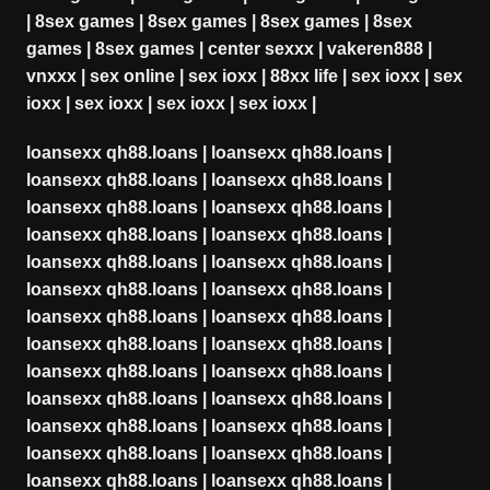
|
8sex games
|
8sex games
|
8sex games
|
8sex
games
|
8sex games
|
center sexxx
|
vakeren888
|
vnxxx
|
sex online
|
sex ioxx
|
88xx life
|
sex ioxx
|
sex
ioxx
|
sex ioxx
|
sex ioxx
|
sex ioxx
|
loansexx qh88.loans
|
loansexx qh88.loans
|
loansexx qh88.loans
|
loansexx qh88.loans
|
loansexx qh88.loans
|
loansexx qh88.loans
|
loansexx qh88.loans
|
loansexx qh88.loans
|
loansexx qh88.loans
|
loansexx qh88.loans
|
loansexx qh88.loans
|
loansexx qh88.loans
|
loansexx qh88.loans
|
loansexx qh88.loans
|
loansexx qh88.loans
|
loansexx qh88.loans
|
loansexx qh88.loans
|
loansexx qh88.loans
|
loansexx qh88.loans
|
loansexx qh88.loans
|
loansexx qh88.loans
|
loansexx qh88.loans
|
loansexx qh88.loans
|
loansexx qh88.loans
|
loansexx qh88.loans
|
loansexx qh88.loans
|