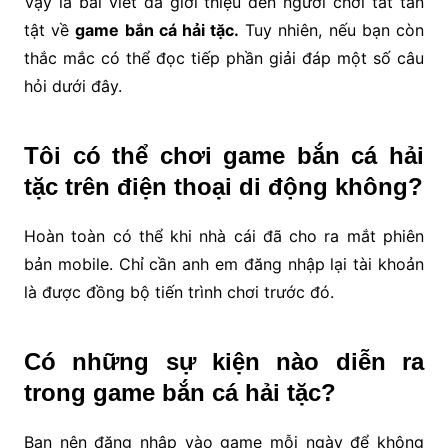
Vậy là bài viết đã giới thiệu đến người chơi tất tần
tật về
game bắn cá hải tặc.
Tuy nhiên, nếu bạn còn
thắc mắc có thể đọc tiếp phần giải đáp một số câu
hỏi dưới đây.
Tôi có thể chơi game bắn cá hải
tặc trên điện thoại di động không?
Hoàn toàn có thể khi nhà cái đã cho ra mắt phiên
bản mobile. Chỉ cần anh em đăng nhập lại tài khoản
là được đồng bộ tiến trình chơi trước đó.
Có những sự kiện nào diễn ra
trong game bắn cá hải tặc?
Bạn nên đăng nhập vào game mỗi ngày để không