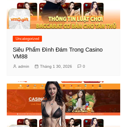
Uncategorized
Siêu Phẩm Đình Đám Trong Casino
VM88
admin
Tháng 1 30, 2026
0