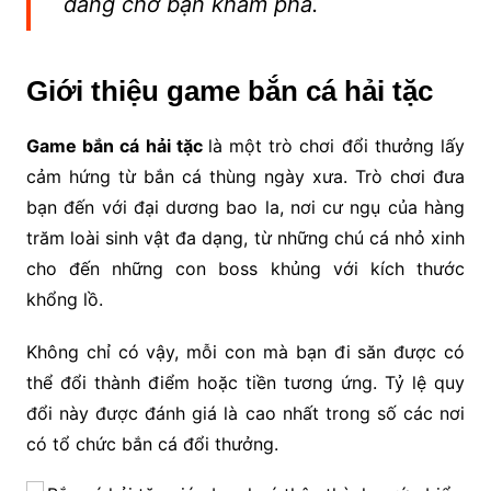
đang chờ bạn khám phá.
Giới thiệu game bắn cá hải tặc
Game bắn cá hải tặc
là một trò chơi đổi thưởng lấy
cảm hứng từ bắn cá thùng ngày xưa. Trò chơi đưa
bạn đến với đại dương bao la, nơi cư ngụ của hàng
trăm loài sinh vật đa dạng, từ những chú cá nhỏ xinh
cho đến những con boss khủng với kích thước
khổng lồ.
Không chỉ có vậy, mỗi con mà bạn đi săn được có
thể đổi thành điểm hoặc tiền tương ứng. Tỷ lệ quy
đổi này được đánh giá là cao nhất trong số các nơi
có tổ chức bắn cá đổi thưởng.