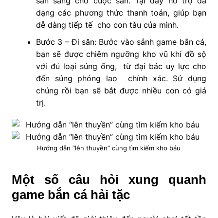
sẵn sàng cho cuộc săn. Tại đây hỗ trợ đa
dạng các phương thức thanh toán, giúp bạn
dễ dàng tiếp tế cho con tàu của mình.
Bước 3 – Đi săn: Bước vào sảnh game bắn cá,
bạn sẽ được chiêm ngưỡng kho vũ khí đồ sộ
với đủ loại súng ống, từ đại bác uy lực cho
đến súng phóng lao chính xác. Sử dụng
chúng rồi bạn sẽ bắt được nhiều con có giá
trị.
Hướng dẫn “lên thuyền” cùng tìm kiếm kho báu
Một số câu hỏi xung quanh
game bắn cá hải tặc