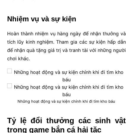
Nhiệm vụ và sự kiện
Hoàn thành nhiệm vụ hàng ngày để nhận thưởng và
tích lũy kinh nghiệm. Tham gia các sự kiện hấp dẫn
để nhận quà tặng giá trị và tranh tài với những người
chơi khác.
Những hoạt động và sự kiện chính khi đi tìm kho báu
Tỷ lệ đổi thưởng các sinh vật
trong game bắn cá hải tặc