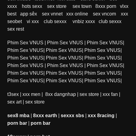
xxxx
hots sexx
sex store
sex town
8xxx porn
vlxx
best
app sêx
sex vnnet
xxx online
sex vncom
xxx
seobet
vi xxx
club sexxx
vnbiz xxxx
club sexxx
sex rest
Phim Sex VNUS
|
Phim Sex VNUS
|
Phim Sex VNUS
|
Phim Sex VNUS
|
Phim Sex VNUS
|
Phim Sex VNUS
|
Phim Sex VNUS
|
Phim Sex VNUS
|
Phim Sex VNUS
|
Phim Sex VNUS
|
Phim Sex VNUS
|
Phim Sex VNUS
|
Phim Sex VNUS
|
Phim Sex VNUS
|
Phim Sex VNUS
|
Phim Sex VNUS
|
Phim Sex VNUS
|
Phim Sex VNUS
|
t3sex
|
xxx men
|
8xx dangnhap
|
sex store
|
xxx fan
|
sex art
|
sex store
sex8 mba
|
8xxx earth
|
sexxx sbs
|
xxx 8racing
|
porn bar
|
porn bar