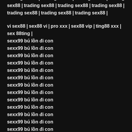
sex88
|
trading sex88
|
trading sex88
|
trading sex88
|
trading sex88
|
trading sex88
|
trading sex88
|
vi sex88
|
sex88 vi
|
pro xxx
|
sex88 vip
|
ting88 xxx
|
sex 88ting
|
sexx99 bú lồn đi con
sexx99 bú lồn đi con
sexx99 bú lồn đi con
sexx99 bú lồn đi con
sexx99 bú lồn đi con
sexx99 bú lồn đi con
sexx99 bú lồn đi con
sexx99 bú lồn đi con
sexx99 bú lồn đi con
sexx99 bú lồn đi con
sexx99 bú lồn đi con
sexx99 bú lồn đi con
sexx99 bú lồn đi con