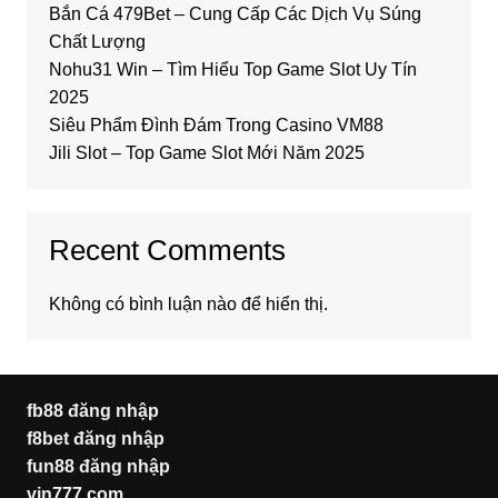
Bắn Cá 479Bet – Cung Cấp Các Dịch Vụ Súng
Chất Lượng
Nohu31 Win – Tìm Hiểu Top Game Slot Uy Tín
2025
Siêu Phẩm Đình Đám Trong Casino VM88
Jili Slot – Top Game Slot Mới Năm 2025
Recent Comments
Không có bình luận nào để hiển thị.
fb88 đăng nhập
f8bet đăng nhập
fun88 đăng nhập
vin777 com