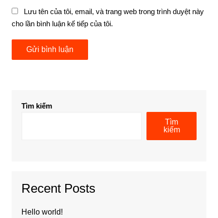
Lưu tên của tôi, email, và trang web trong trình duyệt này
cho lần bình luận kế tiếp của tôi.
Tìm kiếm
Tìm
kiếm
Recent Posts
Hello world!