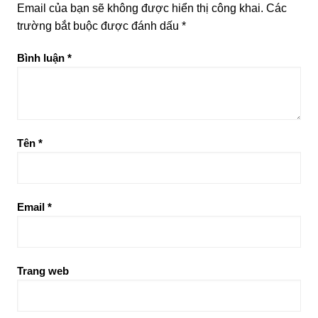
Email của bạn sẽ không được hiển thị công khai.
Các
trường bắt buộc được đánh dấu
*
Bình luận
*
Tên
*
Email
*
Trang web