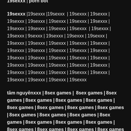
19sexxx
|
porn bot
19sexxx
|
19sexxx
|
19sexxx
|
19sexxx
|
19sexxx
|
19sexxx
|
19sexxx
|
19sexxx
|
19sexxx
|
19sexxx
|
19sexxx
|
19sexxx
|
19sexxx
|
19sexxx
|
19sexxx
|
19sexxx
|
9sexxx
|
19sexxx
|
19sexxx
|
19sexxx
|
19sexxx
|
19sexxx
|
19sexxx
|
19sexxx
|
19sexxx
|
19sexxx
|
19sexxx
|
19sexxx
|
19sexxx
|
19sexxx
|
19sexxx
|
19sexxx
|
19sexxx
|
19sexxx
|
19sexxx
|
19sexxx
|
19sexxx
|
19sexxx
|
19sexxx
|
19sexxx
|
19sexxx
|
19sexxx
|
19sexxx
|
19sexxx
|
19sexxx
|
19sexxx
|
19sexxx
|
19sexxx
|
19sexxx
tâm nguyênxxx
|
8sex games
|
8sex games
|
8sex
games
|
8sex games
|
8sex games
|
8sex games
|
8sex games
|
8sex games
|
8sex games
|
8sex games
|
8sex games
|
8sex games
|
8sex games
|
8sex
games
|
8sex games
|
8sex games
|
8sex games
|
8sex games
|
8sex games
|
8sex games
|
8sex games