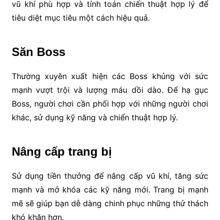
vũ khí phù hợp và tính toán chiến thuật hợp lý để
tiêu diệt mục tiêu một cách hiệu quả.
Săn Boss
Thường xuyên xuất hiện các Boss khủng với sức
mạnh vượt trội và lượng máu dồi dào. Để hạ gục
Boss, người chơi cần phối hợp với những người chơi
khác, sử dụng kỹ năng và chiến thuật hợp lý.
Nâng cấp trang bị
Sử dụng tiền thưởng để nâng cấp vũ khí, tăng sức
mạnh và mở khóa các kỹ năng mới. Trang bị mạnh
mẽ sẽ giúp bạn dễ dàng chinh phục những thử thách
khó khăn hơn.