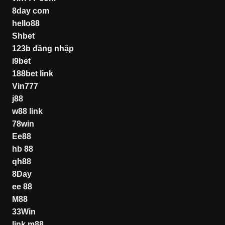
8day com
hello88
Shbet
123b đăng nhập
i9bet
188bet link
Vin777
j88
w88 link
78win
Ee88
hb 88
qh88
8Day
ee 88
M88
33Win
link m88