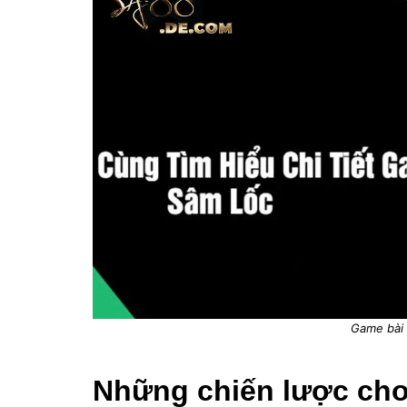
Game bài 
Những chiến lược chơi