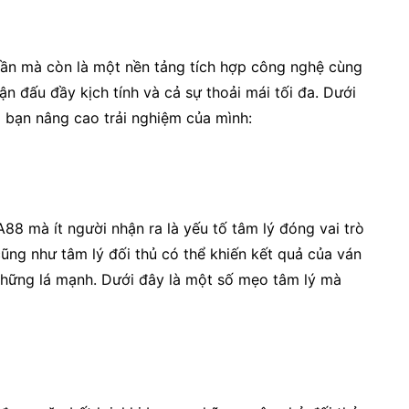
huần mà còn là một nền tảng tích hợp công nghệ cùng
n đấu đầy kịch tính và cả sự thoải mái tối đa. Dưới
p bạn nâng cao trải nghiệm của mình:
8 mà ít người nhận ra là yếu tố tâm lý đóng vai trò
ũng như tâm lý đối thủ có thể khiến kết quả của ván
những lá mạnh. Dưới đây là một số mẹo tâm lý mà