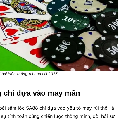
 bài luôn thắng tại nhà cái 2025
g chỉ dựa vào may mắn
i sâm lốc SA88 chỉ dựa vào yếu tố may rủi thôi là
ự tính toán cùng chiến lược thông minh, đòi hỏi sự