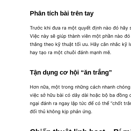
Phân tích bài trên tay
Trước khi đưa ra một quyết định nào đó hãy s
Việc này sẽ giúp thành viên một phần nào đó
thắng theo kỹ thuật tối ưu. Hãy cân nhắc kỹ 
hay tạo ra một chuỗi đánh mạnh mẽ.
Tận dụng cơ hội “ăn trắng”
Hơn nữa, một trong những cách nhanh chóng 
việc sở hữu bài có dây dài hoặc bộ ba đồng 
ngại đánh ra ngay lập tức để có thể “chốt trắ
đối thủ không kịp phản ứng.