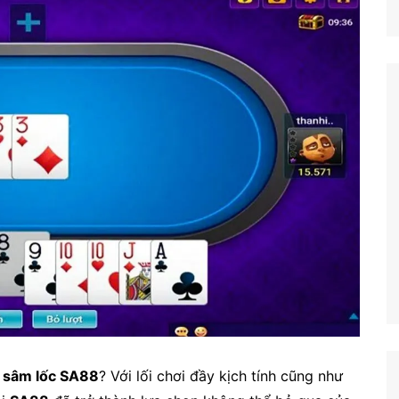
 sâm lốc SA88
? Với lối chơi đầy kịch tính cũng như