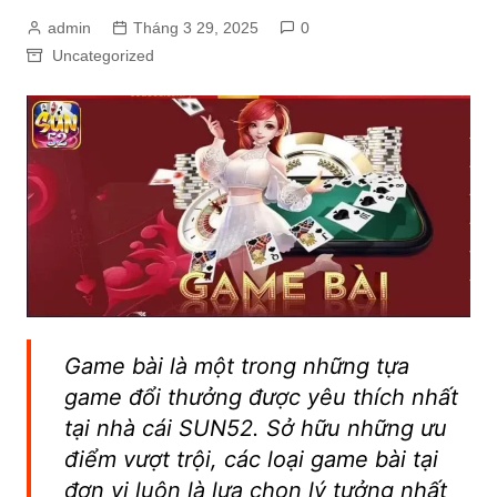
admin
Tháng 3 29, 2025
0
Uncategorized
Game bài là một trong những tựa
game đổi thưởng được yêu thích nhất
tại nhà cái SUN52. Sở hữu những ưu
điểm vượt trội, các loại game bài tại
đơn vị luôn là lựa chọn lý tưởng nhất