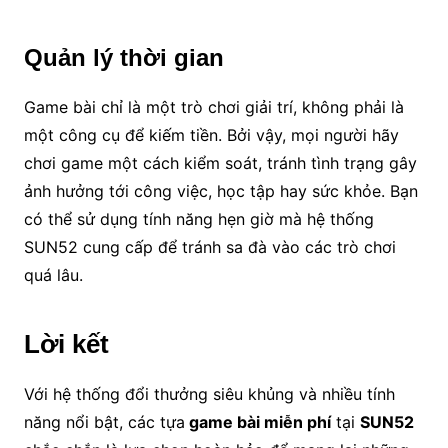
Quản lý thời gian
Game bài chỉ là một trò chơi giải trí, không phải là
một công cụ để kiếm tiền. Bởi vậy, mọi người hãy
chơi game một cách kiểm soát, tránh tình trạng gây
ảnh hưởng tới công việc, học tập hay sức khỏe. Bạn
có thể sử dụng tính năng hẹn giờ mà hệ thống
SUN52 cung cấp để tránh sa đà vào các trò chơi
quá lâu.
Lời kết
Với hệ thống đổi thưởng siêu khủng và nhiều tính
năng nổi bật, các tựa
game bài miễn phí
tại
SUN52