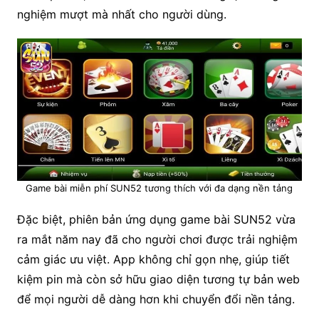
nghiệm mượt mà nhất cho người dùng.
Game bài miễn phí SUN52 tương thích với đa dạng nền tảng
Đặc biệt, phiên bản ứng dụng game bài SUN52 vừa
ra mắt năm nay đã cho người chơi được trải nghiệm
cảm giác ưu việt. App không chỉ gọn nhẹ, giúp tiết
kiệm pin mà còn sở hữu giao diện tương tự bản web
để mọi người dễ dàng hơn khi chuyển đổi nền tảng.