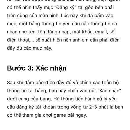
có thể nhìn thấy mục “Đăng ký” tại góc bên phải
trên cùng của màn hình. Lúc này khi đã bấm vào
mục, một bảng thông tin yêu cầu các thông tin cá
nhân như tên, tên đăng nhập, mật khẩu, email, số
điện thoại,… sẽ xuất hiện nên anh em cần phải điền
đầy đủ các mục này.
Bước 3: Xác nhận
Sau khi đảm bảo điền đầy đủ và chính xác toàn bộ
thông tin tại bảng, bạn hãy nhấn vào nút “Xác nhận”
dưới cùng của bảng. Hệ thống tiến hành xử lý yêu
cầu đăng ký tài khoản trong vòng từ 2-3 phút là bạn
có thể tham gia chơi game bài ngay.