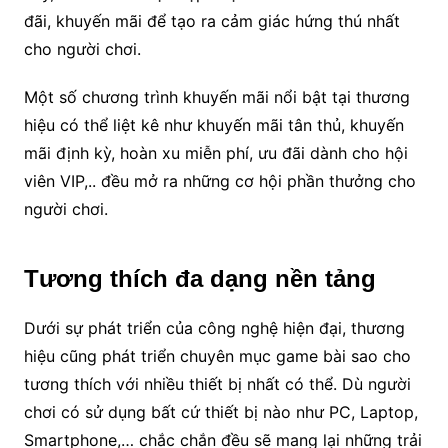
đãi, khuyến mãi để tạo ra cảm giác hứng thú nhất
cho người chơi.
Một số chương trình khuyến mãi nổi bật tại thương
hiệu có thể liệt kê như khuyến mãi tân thủ, khuyến
mãi định kỳ, hoàn xu miễn phí, ưu đãi dành cho hội
viên VIP,.. đều mở ra những cơ hội phần thưởng cho
người chơi.
Tương thích đa dạng nền tảng
Dưới sự phát triển của công nghệ hiện đại, thương
hiệu cũng phát triển chuyên mục game bài sao cho
tương thích với nhiều thiết bị nhất có thể. Dù người
chơi có sử dụng bất cứ thiết bị nào như PC, Laptop,
Smartphone,… chắc chắn đều sẽ mang lại những trải