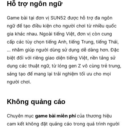
Hỗ trợ ngôn ngữ
Game bài tại đơn vị SUN52 được hỗ trợ đa ngôn
ngữ để tạo điều kiện cho người chơi từ nhiều quốc
gia khác nhau. Ngoài tiếng Việt, đơn vị còn cung
cấp các tùy chọn tiếng Anh, tiếng Trung, tiếng Thái,
… nhằm giúp người dùng sử dụng dễ dàng hơn. Đặc
biệt đối với riêng giao diện tiếng Việt, nền tảng sử
dụng các thuật ngữ, từ lóng gen Z vô cùng trẻ trung,
sáng tạo để mang lại trải nghiệm tối ưu cho mọi
người chơi.
Không quảng cáo
Chuyên mục
game bài miễn phí
của thương hiệu
cam kết không đặt quảng cáo trong quá trình người