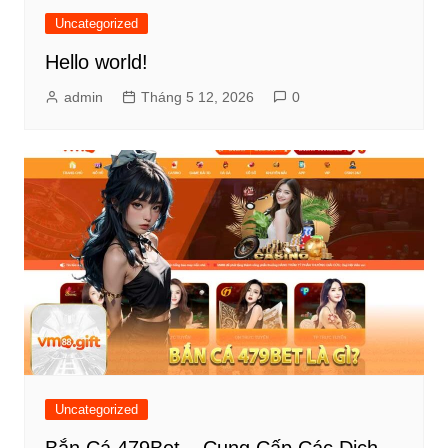
viết
Uncategorized
Hello world!
admin
Tháng 5 12, 2026
0
Uncategorized
Bắn Cá 479Bet – Cung Cấp Các Dịch