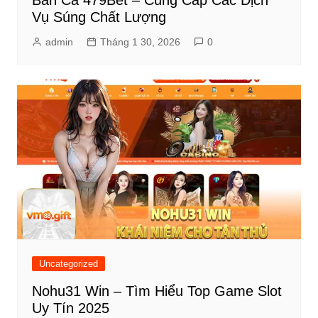
Vụ Súng Chất Lượng
admin
Tháng 1 30, 2026
0
Uncategorized
Nohu31 Win – Tìm Hiểu Top Game Slot
Uy Tín 2025