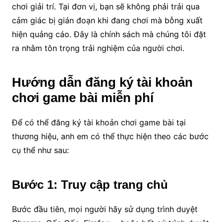
chơi giải trí. Tại đơn vị, bạn sẽ không phải trải qua
cảm giác bị gián đoạn khi đang chơi mà bỗng xuất
hiện quảng cáo. Đây là chính sách mà chúng tôi đặt
ra nhằm tôn trọng trải nghiệm của người chơi.
Hướng dẫn đăng ký tài khoản
chơi game bài miễn phí
Để có thể đăng ký tài khoản chơi game bài tại
thương hiệu, anh em có thể thực hiện theo các bước
cụ thể như sau:
Bước 1: Truy cập trang chủ
Bước đầu tiên, mọi người hãy sử dụng trình duyệt