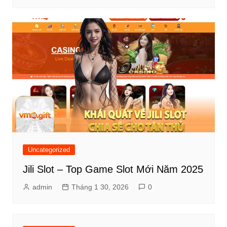
Uncategorized
Jili Slot – Top Game Slot Mới Năm 2025
admin
Tháng 1 30, 2026
0