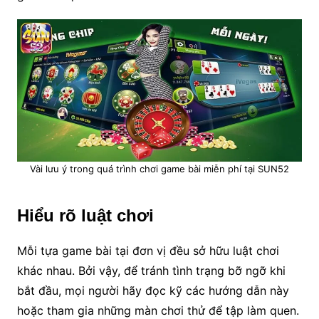
Vài lưu ý trong quá trình chơi game bài miễn phí tại SUN52
Hiểu rõ luật chơi
Mỗi tựa game bài tại đơn vị đều sở hữu luật chơi
khác nhau. Bởi vậy, để tránh tình trạng bỡ ngỡ khi
bắt đầu, mọi người hãy đọc kỹ các hướng dẫn này
hoặc tham gia những màn chơi thử để tập làm quen.