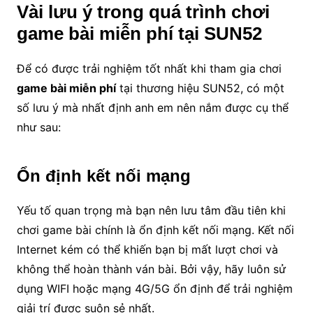
Vài lưu ý trong quá trình chơi
game bài miễn phí tại SUN52
Để có được trải nghiệm tốt nhất khi tham gia chơi
game bài miễn phí
tại thương hiệu SUN52, có một
số lưu ý mà nhất định anh em nên nắm được cụ thể
như sau:
Ổn định kết nối mạng
Yếu tố quan trọng mà bạn nên lưu tâm đầu tiên khi
chơi game bài chính là ổn định kết nối mạng. Kết nối
Internet kém có thể khiến bạn bị mất lượt chơi và
không thể hoàn thành ván bài. Bởi vậy, hãy luôn sử
dụng WIFI hoặc mạng 4G/5G ổn định để trải nghiệm
giải trí được suôn sẻ nhất.