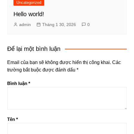
Uncategorized
Hello world!
admin
Tháng 1 30, 2026
0
Để lại một bình luận
Email của bạn sẽ không được hiển thị công khai.
Các
trường bắt buộc được đánh dấu
*
Bình luận
*
Tên
*