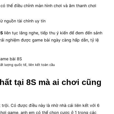
 có thể điều chỉnh màn hình chơi và âm thanh chơi
ừ nguồn tài chính uy tín
8S
liên tục lắng nghe, tiếp thu ý kiến để đem đến sảnh
trải nghiệm được game bài ngày càng hấp dẫn, tỷ lệ
ất lượng quốc tế, liên kết toàn cầu
hất tại 8S mà ai chơi cũng
rội. Có được điều này là nhờ nhà cái liên kết với 6
 chơi game, anh em có thể chọn cược ở 1 trong các