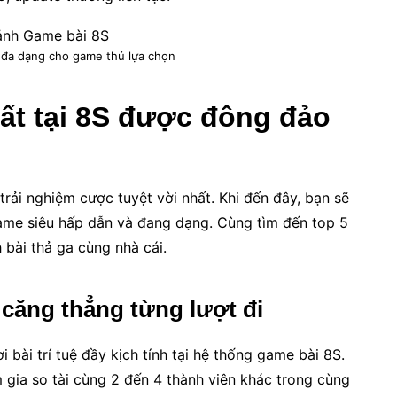
 đa dạng cho game thủ lựa chọn
ất tại 8S được đông đảo
rải nghiệm cược tuyệt vời nhất. Khi đến đây, bạn sẽ
game siêu hấp dẫn và đang dạng. Cùng tìm đến top 5
bài thả ga cùng nhà cái.
 căng thẳng từng lượt đi
 bài trí tuệ đầy kịch tính tại hệ thống game bài 8S.
m gia so tài cùng 2 đến 4 thành viên khác trong cùng