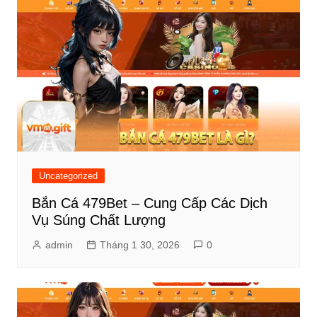
Uncategorized
Bắn Cá 479Bet – Cung Cấp Các Dịch
Vụ Súng Chất Lượng
admin
Tháng 1 30, 2026
0