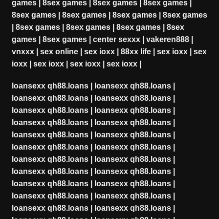
games
|
8sex games
|
8sex games
|
8sex games
|
8sex games
|
8sex games
|
8sex games
|
8sex games
|
8sex games
|
8sex games
|
8sex games
|
8sex
games
|
8sex games
|
center sexxx
|
vakeren888
|
vnxxx
|
sex online
|
sex ioxx
|
88xx life
|
sex ioxx
|
sex
ioxx
|
sex ioxx
|
sex ioxx
|
sex ioxx
|
loansexx qh88.loans
|
loansexx qh88.loans
|
loansexx qh88.loans
|
loansexx qh88.loans
|
loansexx qh88.loans
|
loansexx qh88.loans
|
loansexx qh88.loans
|
loansexx qh88.loans
|
loansexx qh88.loans
|
loansexx qh88.loans
|
loansexx qh88.loans
|
loansexx qh88.loans
|
loansexx qh88.loans
|
loansexx qh88.loans
|
loansexx qh88.loans
|
loansexx qh88.loans
|
loansexx qh88.loans
|
loansexx qh88.loans
|
loansexx qh88.loans
|
loansexx qh88.loans
|
loansexx qh88.loans
|
loansexx qh88.loans
|