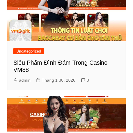
Uncategorized
Siêu Phẩm Đình Đám Trong Casino
VM88
admin
Tháng 1 30, 2026
0