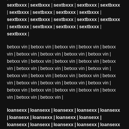
sextbxxx
|
sextbxxx
|
sextbxxx
|
sextbxxx
|
sextbxxx
|
sextbxxx
|
sextbxxx
|
sextbxxx
|
sextbxxx
|
sextbxxx
|
sextbxxx
|
sextbxxx
|
sextbxxx
|
sextbxxx
|
sextbxxx
|
sextbxxx
|
sextbxxx
|
sextbxxx
|
sextbxxx
|
betxxx vin
|
betxxx vin
|
betxxx vin
|
betxxx vin
|
betxxx
vin
|
betxxx vin
|
betxxx vin
|
betxxx vin
|
betxxx vin
|
betxxx vin
|
betxxx vin
|
betxxx vin
|
betxxx vin
|
betxxx
vin
|
betxxx vin
|
betxxx vin
|
betxxx vin
|
betxxx vin
|
betxxx vin
|
betxxx vin
|
betxxx vin
|
betxxx vin
|
betxxx
vin
|
betxxx vin
|
betxxx vin
|
betxxx vin
|
betxxx vin
|
betxxx vin
|
betxxx vin
|
betxxx vin
|
betxxx vin
|
betxxx
vin
|
betxxx vin
|
betxxx vin
|
loansexx
|
loansexx
|
loansexx
|
loansexx
|
loansexx
|
loansexx
|
loansexx
|
loansexx
|
loansexx
|
loansexx
|
loansexx
|
loansexx
|
loansexx
|
loansexx