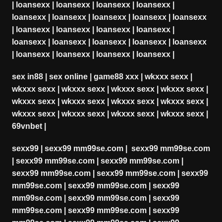
|
loansexx
|
loansexx
|
loansexx
|
loansexx
|
loansexx
|
loansexx
|
loansexx
|
loansexx
|
loansexx
|
loansexx
|
loansexx
|
loansexx
|
loansexx
|
loansexx
|
loansexx
|
loansexx
|
loansexx
|
loansexx
|
loansexx
|
loansexx
|
loansexx
|
loansexx
|
sex in88
|
sex online
|
game88 xxx
|
wkxxx sexx
|
wkxxx sexx
|
wkxxx sexx
|
wkxxx sexx
|
wkxxx sexx
|
wkxxx sexx
|
wkxxx sexx
|
wkxxx sexx
|
wkxxx sexx
|
wkxxx sexx
|
wkxxx sexx
|
wkxxx sexx
|
wkxxx sexx
|
69vnbet
|
sexx99
|
sexx99 mm99se.com
|
sexx99 mm99se.com
|
sexx99 mm99se.com
|
sexx99 mm99se.com
|
sexx99 mm99se.com
|
sexx99 mm99se.com
|
sexx99
mm99se.com
|
sexx99 mm99se.com
|
sexx99
mm99se.com
|
sexx99 mm99se.com
|
sexx99
mm99se.com
|
sexx99 mm99se.com
|
sexx99