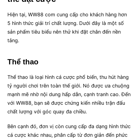
Hiện tại,
WW88 com
cung cấp cho khách hàng hơn
5 hình thức giải trí chất lượng. Dưới đây là một số
sản phẩm tiêu biểu nên thử khi đặt chân đến nền
tảng.
Thể thao
Thể thao là loại hình cá cược phổ biến, thu hút hàng
tỷ người chơi trên toàn thế giới. Nó được ưa chuộng
mạnh mẽ nhờ nội dung hấp dẫn, cạnh tranh cao. Đến
với WW88, bạn sẽ được chứng kiến nhiều trận đấu
chất lượng với góc quay đa chiều.
Bên cạnh đó, đơn vị còn cung cấp đa dạng hình thức
cá cược khác nhau, phân cấp từ đơn giản đến phức