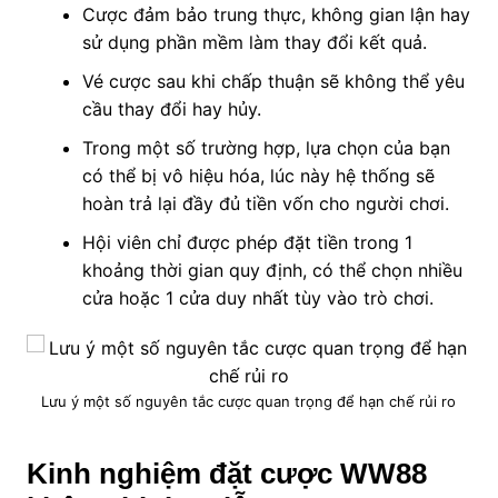
Cược đảm bảo trung thực, không gian lận hay
sử dụng phần mềm làm thay đổi kết quả.
Vé cược sau khi chấp thuận sẽ không thể yêu
cầu thay đổi hay hủy.
Trong một số trường hợp, lựa chọn của bạn
có thể bị vô hiệu hóa, lúc này hệ thống sẽ
hoàn trả lại đầy đủ tiền vốn cho người chơi.
Hội viên chỉ được phép đặt tiền trong 1
khoảng thời gian quy định, có thể chọn nhiều
cửa hoặc 1 cửa duy nhất tùy vào trò chơi.
Lưu ý một số nguyên tắc cược quan trọng để hạn chế rủi ro
Kinh nghiệm đặt cược WW88