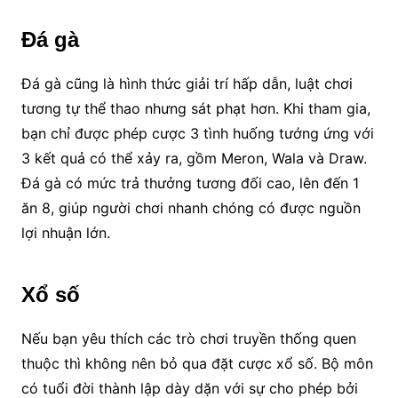
Đá gà
Đá gà cũng là hình thức giải trí hấp dẫn, luật chơi
tương tự thể thao nhưng sát phạt hơn. Khi tham gia,
bạn chỉ được phép cược 3 tình huống tướng ứng với
3 kết quả có thể xảy ra, gồm Meron, Wala và Draw.
Đá gà có mức trả thưởng tương đối cao, lên đến 1
ăn 8, giúp người chơi nhanh chóng có được nguồn
lợi nhuận lớn.
Xổ số
Nếu bạn yêu thích các trò chơi truyền thống quen
thuộc thì không nên bỏ qua đặt cược xổ số. Bộ môn
có tuổi đời thành lập dày dặn với sự cho phép bởi