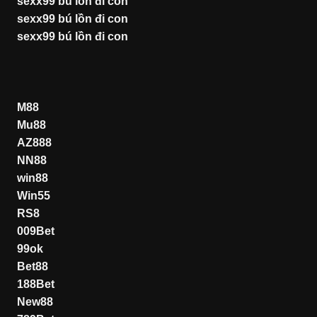
sexx99 bú lồn đi con
sexx99 bú lồn đi con
sexx99 bú lồn đi con
M88
Mu88
AZ888
NN88
win88
Win55
RS8
009Bet
99ok
Bet88
188Bet
New88