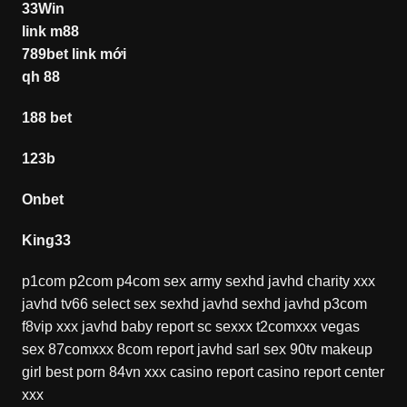
33Win
link m88
789bet link mới
qh 88
188 bet
123b
Onbet
King33
p1com
p2com
p4com
sex army
sexhd
javhd
charity xxx
javhd
tv66
select sex
sexhd
javhd
sexhd
javhd
p3com
f8vip xxx
javhd
baby report
sc sexxx
t2comxxx
vegas
sex
87comxxx
8com report
javhd
sarl sex
90tv
makeup
girl
best porn
84vn xxx
casino report
casino report
center
xxx