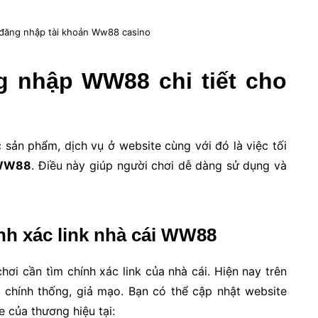
 đăng nhập tài khoản Ww88 casino
 nhập WW88 chi tiết cho
 sản phẩm, dịch vụ ở website cùng với đó là việc tối
 WW88
. Điều này giúp người chơi dễ dàng sử dụng và
nh xác link nhà cái WW88
hơi cần tìm chính xác link của nhà cái. Hiện nay trên
 chính thống, giả mạo. Bạn có thể cập nhật website
e của thương hiệu tại: