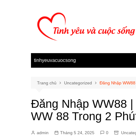
Chuyển
đến
phần
nội
dung
tinhyeuvacuocsong
Trang chủ
Uncategorized
Đăng Nhập WW88 |
Đăng Nhập WW88 | 
WW 88 Trong 2 Phú
admin
Tháng 5 24, 2025
0
Uncate