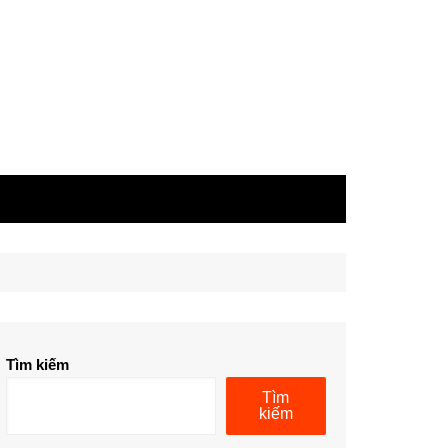
Tìm kiếm
Tìm
kiếm