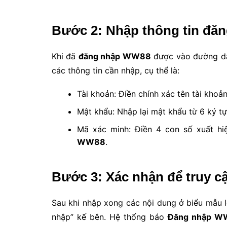
Bước 2: Nhập thông tin đă
Khi đã
đ
ăng nhập WW88
được vào đường dẫ
các thông tin cần nhập, cụ thể là:
Tài khoản: Điền chính xác tên tài khoả
Mật khẩu: Nhập lại mật khẩu từ 6 ký tự
Mã xác minh: Điền 4 con số xuất hi
WW88
.
Bước 3: Xác nhận để truy c
Sau khi nhập xong các nội dung ở biểu mẫu l
nhập” kế bên. Hệ thống báo
Đăng nhập W