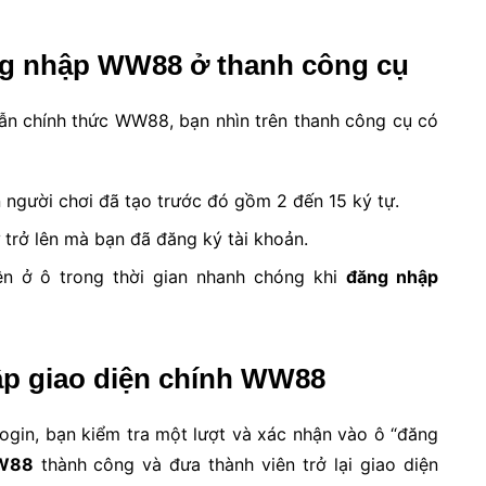
ng nhập WW88 ở thanh công cụ
n chính thức WW88, bạn nhìn trên thanh công cụ có
n người chơi đã tạo trước đó gồm 2 đến 15 ký tự.
 trở lên mà bạn đã đăng ký tài khoản.
ện ở ô trong thời gian nhanh chóng khi
đ
ăng nhập
ập giao diện chính WW88
ogin, bạn kiểm tra một lượt và xác nhận vào ô “đăng
W88
thành công và đưa thành viên trở lại giao diện