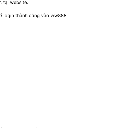
c tại website.