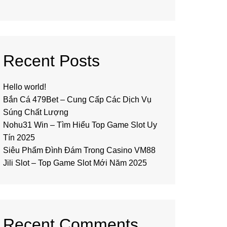
Recent Posts
Hello world!
Bắn Cá 479Bet – Cung Cấp Các Dịch Vụ
Súng Chất Lượng
Nohu31 Win – Tìm Hiểu Top Game Slot Uy
Tín 2025
Siêu Phẩm Đình Đám Trong Casino VM88
Jili Slot – Top Game Slot Mới Năm 2025
Recent Comments