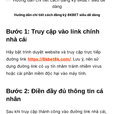
Hướng dẫn chi tiết cách đăng ký 8KBET siêu dễ dàng
Bước 1: Truy cập vào link chính
nhà cá
i
Hãy bật trình duyệt website và truy cập trực tiếp
đường link
https://8kbet8k.com/
. Lưu ý, nên sử
dụng đường link có uy tín nhằm tránh nhiễm virus
hoặc cài phần mềm độc hại vào máy tính.
Bước 2: Điền đầy đủ thông tin cá
nhân
Sau khi truy cập thành công vào đường link nhà cái,