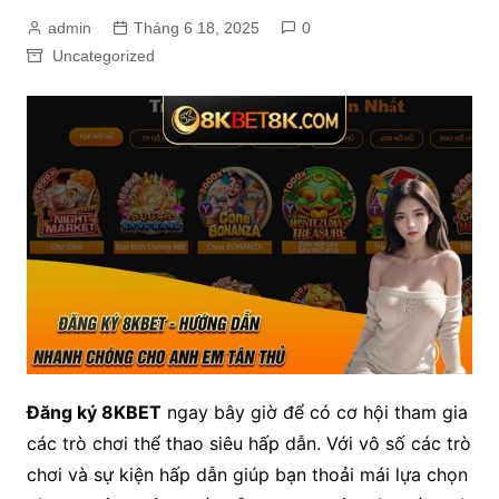
admin
Tháng 6 18, 2025
0
Uncategorized
Đăng ký 8KBET
ngay bây giờ để có cơ hội tham gia
các trò chơi thể thao siêu hấp dẫn. Với vô số các trò
chơi và sự kiện hấp dẫn giúp bạn thoải mái lựa chọn