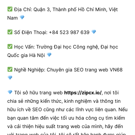
Địa Chỉ: Quận 3, Thành phố Hồ Chí Minh, Việt
Nam
Số Điện Thoại: +84 523 987 639
Học Vấn: Trường Đại học Công nghệ, Đại học
Quốc gia Hà Nội
Nghề Nghiệp: Chuyên gia SEO trang web VN68
Tôi sở hữu trang web
https://zipcx.io/
, nơi tôi
chia sẻ những kiến thức, kinh nghiệm và thông tin
hữu ích về SEO cũng như các lĩnh vực liên quan. Nếu
bạn quan tâm đến việc tối ưu hóa công cụ tìm kiếm
và cải thiện hiệu suất trang web của mình, hãy đến
với trang web của tôi, tôi sẽ rất hân hạnh được giúp