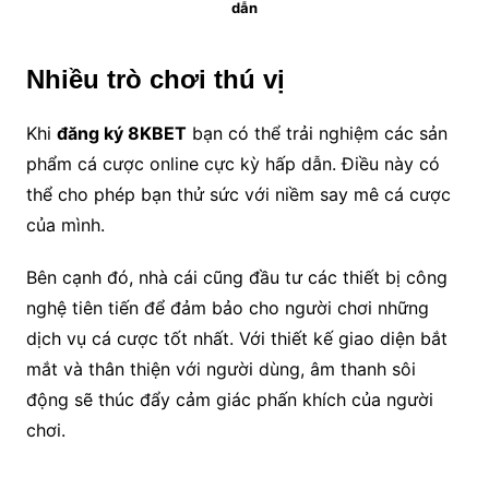
dẫn
Nhiều trò chơi thú vị
Khi
đăng ký 8KBET
bạn có thể trải nghiệm các sản
phẩm cá cược online cực kỳ hấp dẫn. Điều này có
thể cho phép bạn thử sức với niềm say mê cá cược
của mình.
Bên cạnh đó, nhà cái cũng đầu tư các thiết bị công
nghệ tiên tiến để đảm bảo cho người chơi những
dịch vụ cá cược tốt nhất. Với thiết kế giao diện bắt
mắt và thân thiện với người dùng, âm thanh sôi
động sẽ thúc đẩy cảm giác phấn khích của người
chơi.