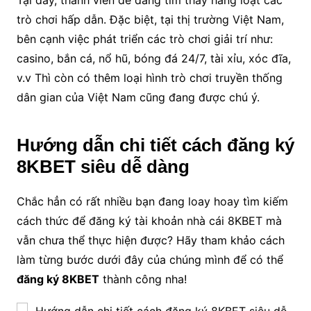
trò chơi hấp dẫn. Đặc biệt, tại thị trường Việt Nam,
bên cạnh việc phát triển các trò chơi giải trí như:
casino, bắn cá, nổ hũ, bóng đá 24/7, tài xỉu, xóc đĩa,
v.v Thì còn có thêm loại hình trò chơi truyền thống
dân gian của Việt Nam cũng đang được chú ý.
Hướng dẫn chi tiết cách đăng ký
8KBET siêu dễ dàng
Chắc hẳn có rất nhiều bạn đang loay hoay tìm kiếm
cách thức để đăng ký tài khoản nhà cái 8KBET mà
vẫn chưa thể thực hiện được? Hãy tham khảo cách
làm từng bước dưới đây của chúng mình để có thể
đăng ký 8KBET
thành công nha!