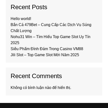
Recent Posts
Hello world!
Bắn Cá 479Bet – Cung Cấp Các Dịch Vụ Súng
Chất Lượng
Nohu31 Win – Tìm Hiểu Top Game Slot Uy Tín
2025
Siêu Phẩm Đình Đám Trong Casino VM88
Jili Slot – Top Game Slot Mới Năm 2025
Recent Comments
Không có bình luận nào để hiển thị.