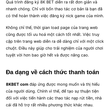
Quá trình đăng ký 8K BET diễn ra rất đơn giản và
nhanh chóng. Chỉ với bốn thao tác cơ bản là bạn đã
có thể hoàn thành việc đăng ký nick game của mình.
Không chỉ thế, thời gian load page của trang web
cũng được tối ưu hoá một cách tốt nhất. Việc truy
cập trên trang web diễn ra dễ dàng chỉ với một click
chuột. Điều này giúp cho trải nghiệm của người chơi
tuyệt vời hơn bao giờ hết và được nâng cao.
Đa dạng về cách thức thanh toán
8KBET com
đáp ứng được mong muốn và thị hiếu
của người dùng. Chính vì thế, để tạo sự thuận tiện
đối với việc tiến hành các thao tác nạp rút tiền, nhà
cái đã hỗ trợ rất nhiều phương thức khác nhau.