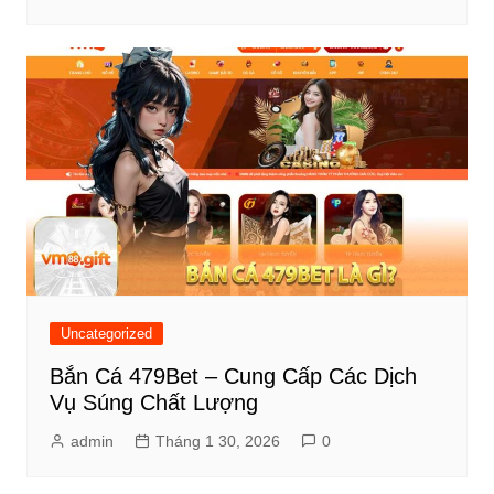
Uncategorized
Bắn Cá 479Bet – Cung Cấp Các Dịch
Vụ Súng Chất Lượng
admin
Tháng 1 30, 2026
0