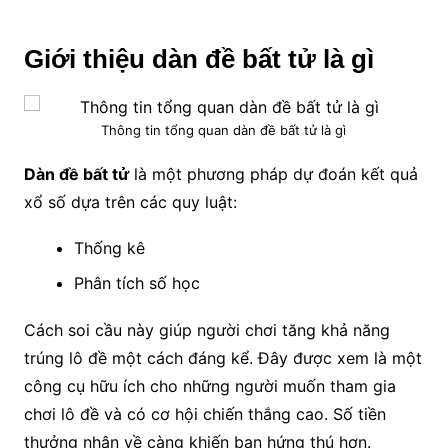
Giới thiệu dàn đề bất tử là gì
Thông tin tổng quan dàn đề bất tử là gì
Dàn đề bất tử
là một phương pháp dự đoán kết quả
xổ số dựa trên các quy luật:
Thống kê
Phân tích số học
Cách soi cầu này giúp người chơi tăng khả năng
trúng lô đề một cách đáng kể. Đây được xem là một
công cụ hữu ích cho những người muốn tham gia
chơi lô đề và có cơ hội chiến thắng cao. Số tiền
thưởng nhận về càng khiến bạn hứng thú hơn.