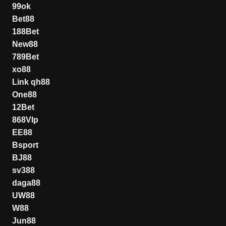
99ok
Bet88
188Bet
New88
789Bet
xo88
Link qh88
One88
12Bet
868VIp
EE88
Bsport
BJ88
sv388
daga88
UW88
W88
Jun88