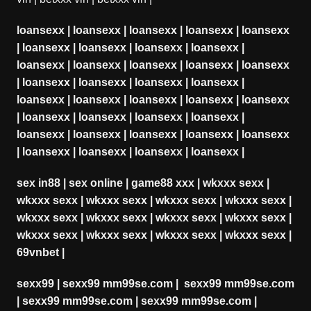
loansexx
|
loansexx
|
loansexx
|
loansexx
|
loansexx
|
loansexx
|
loansexx
|
loansexx
|
loansexx
|
loansexx
|
loansexx
|
loansexx
|
loansexx
|
loansexx
|
loansexx
|
loansexx
|
loansexx
|
loansexx
|
loansexx
|
loansexx
|
loansexx
|
loansexx
|
loansexx
|
loansexx
|
loansexx
|
loansexx
|
loansexx
|
loansexx
|
loansexx
|
loansexx
|
loansexx
|
loansexx
|
loansexx
|
loansexx
|
loansexx
|
loansexx
|
sex in88
|
sex online
|
game88 xxx
|
wkxxx sexx
|
wkxxx sexx
|
wkxxx sexx
|
wkxxx sexx
|
wkxxx sexx
|
wkxxx sexx
|
wkxxx sexx
|
wkxxx sexx
|
wkxxx sexx
|
wkxxx sexx
|
wkxxx sexx
|
wkxxx sexx
|
wkxxx sexx
|
69vnbet
|
sexx99
|
sexx99 mm99se.com
|
sexx99 mm99se.com
|
sexx99 mm99se.com
|
sexx99 mm99se.com
|