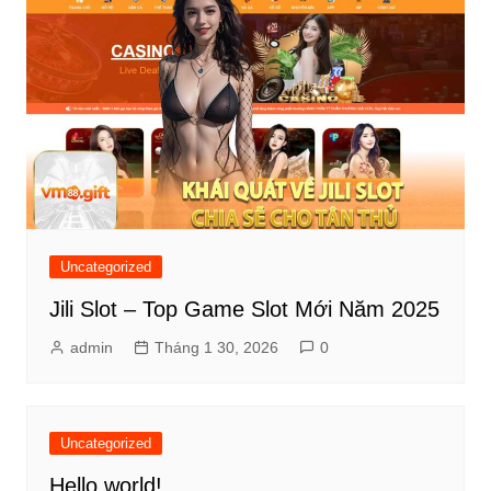
Uncategorized
Jili Slot – Top Game Slot Mới Năm 2025
admin
Tháng 1 30, 2026
0
Uncategorized
Hello world!