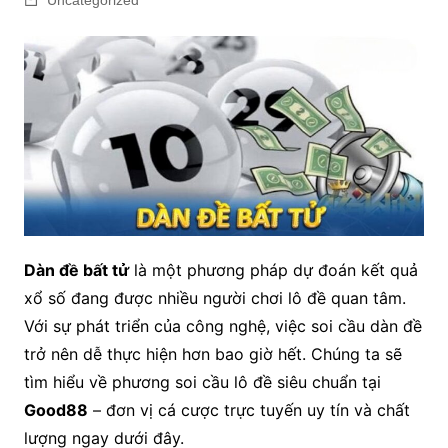
Dàn đề bất tử
là một phương pháp dự đoán kết quả
xổ số đang được nhiều người chơi lô đề quan tâm.
Với sự phát triển của công nghệ, việc soi cầu dàn đề
trở nên dễ thực hiện hơn bao giờ hết. Chúng ta sẽ
tìm hiểu về phương soi cầu lô đề siêu chuẩn tại
Good88
– đơn vị cá cược trực tuyến uy tín và chất
lượng ngay dưới đây.