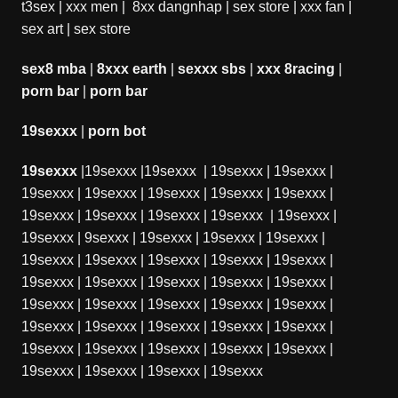
t3sex
|
xxx men
|
8xx dangnhap
|
sex store
|
xxx fan
|
sex art
|
sex store
sex8 mba
|
8xxx earth
|
sexxx sbs
|
xxx 8racing
|
porn bar
|
porn bar
19sexxx
|
porn bot
19sexxx
|
19sexxx
|
19sexxx
|
19sexxx
|
19sexxx
|
19sexxx
|
19sexxx
|
19sexxx
|
19sexxx
|
19sexxx
|
19sexxx
|
19sexxx
|
19sexxx
|
19sexxx
|
19sexxx
|
19sexxx
|
9sexxx
|
19sexxx
|
19sexxx
|
19sexxx
|
19sexxx
|
19sexxx
|
19sexxx
|
19sexxx
|
19sexxx
|
19sexxx
|
19sexxx
|
19sexxx
|
19sexxx
|
19sexxx
|
19sexxx
|
19sexxx
|
19sexxx
|
19sexxx
|
19sexxx
|
19sexxx
|
19sexxx
|
19sexxx
|
19sexxx
|
19sexxx
|
19sexxx
|
19sexxx
|
19sexxx
|
19sexxx
|
19sexxx
|
19sexxx
|
19sexxx
|
19sexxx
|
19sexxx