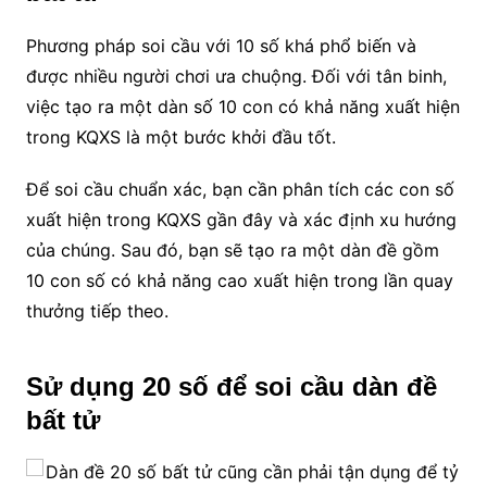
Phương pháp soi cầu với 10 số khá
phổ biến và
được nhiều người chơi ưa chuộng. Đối với tân binh,
việc tạo ra một dàn số 10 con có khả năng xuất hiện
trong KQXS là một bước khởi đầu tốt.
Để soi cầu chuẩn xác, bạn
cần phân tích các con số
xuất hiện trong KQXS gần đây và xác định xu hướng
của chúng. Sau đó, bạn sẽ tạo ra một dàn đề gồm
10 con số có khả năng cao xuất hiện trong lần quay
thưởng tiếp theo.
Sử dụng 20 số để soi cầu dàn đề
bất tử