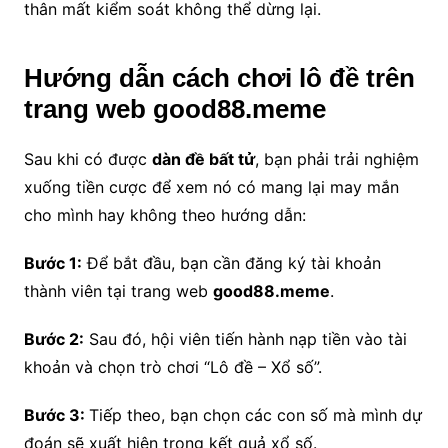
thân mất kiểm soát không thể dừng lại.
Hướng dẫn cách chơi lô đề trên
trang web good88.meme
Sau khi có được
dàn đề bất tử
, bạn phải trải nghiệm
xuống tiền cược để xem nó có mang lại may mắn
cho mình hay không theo hướng dẫn:
Bước 1:
Để bắt đầu, bạn cần đăng ký tài khoản
thành viên tại trang web
good88.meme
.
Bước 2:
Sau đó, hội viên tiến hành nạp tiền vào tài
khoản và chọn trò chơi “Lô đề – Xổ số”.
Bước 3:
Tiếp theo, bạn chọn các con số mà mình dự
đoán sẽ xuất hiện trong kết quả xổ số.