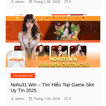
admin
Tháng 1 30, 2026
0
Uncategorized
Nohu31 Win – Tìm Hiểu Top Game Slot
Uy Tín 2025
admin
Tháng 1 30, 2026
0