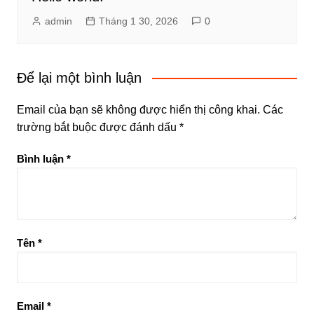
admin
Tháng 1 30, 2026
0
Để lại một bình luận
Email của bạn sẽ không được hiển thị công khai.
Các
trường bắt buộc được đánh dấu
*
Bình luận
*
Tên
*
Email
*