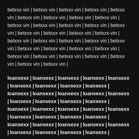
betxxx vin
|
betxxx vin
|
betxxx vin
|
betxxx vin
|
betxxx
vin
|
betxxx vin
|
betxxx vin
|
betxxx vin
|
betxxx vin
|
betxxx vin
|
betxxx vin
|
betxxx vin
|
betxxx vin
|
betxxx
vin
|
betxxx vin
|
betxxx vin
|
betxxx vin
|
betxxx vin
|
betxxx vin
|
betxxx vin
|
betxxx vin
|
betxxx vin
|
betxxx
vin
|
betxxx vin
|
betxxx vin
|
betxxx vin
|
betxxx vin
|
betxxx vin
|
betxxx vin
|
betxxx vin
|
betxxx vin
|
betxxx
vin
|
betxxx vin
|
betxxx vin
|
loansexx
|
loansexx
|
loansexx
|
loansexx
|
loansexx
|
loansexx
|
loansexx
|
loansexx
|
loansexx
|
loansexx
|
loansexx
|
loansexx
|
loansexx
|
loansexx
|
loansexx
|
loansexx
|
loansexx
|
loansexx
|
loansexx
|
loansexx
|
loansexx
|
loansexx
|
loansexx
|
loansexx
|
loansexx
|
loansexx
|
loansexx
|
loansexx
|
loansexx
|
loansexx
|
loansexx
|
loansexx
|
loansexx
|
loansexx
|
loansexx
|
loansexx
|