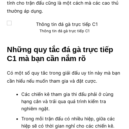
tính cho trận đấu cũng là một cách mà các cao thủ
thường áp dụng.
Thông tin đá gà trực tiếp C1
Những quy tắc đá gà trực tiếp
C1 mà bạn cần nắm rõ
Có một số quy tắc trong giải đấu uy tín này mà bạn
cần hiểu nếu muốn tham gia và đặt cược.
Các chiến kê tham gia thi đấu phải ở cùng
hạng cân và trải qua quá trình kiểm tra
nghiêm ngặt.
Trong mỗi trận đấu có nhiều hiệp, giữa các
hiệp sẽ có thời gian nghỉ cho các chiến kê.