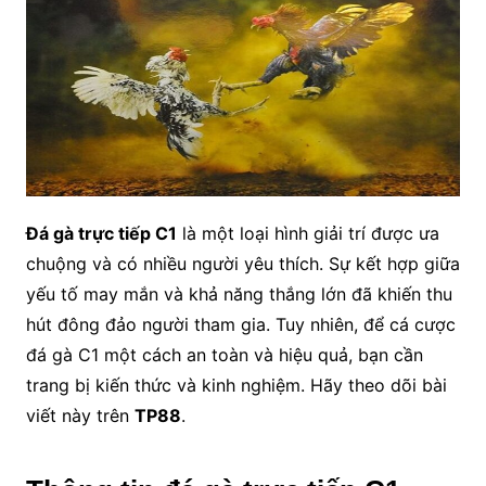
Đá gà trực tiếp C1
là một loại hình giải trí được ưa
chuộng và có nhiều người yêu thích. Sự kết hợp giữa
yếu tố may mắn và khả năng thắng lớn đã khiến thu
hút đông đảo người tham gia. Tuy nhiên, để cá cược
đá gà C1 một cách an toàn và hiệu quả, bạn cần
trang bị kiến thức và kinh nghiệm. Hãy theo dõi bài
viết này trên
TP88
.