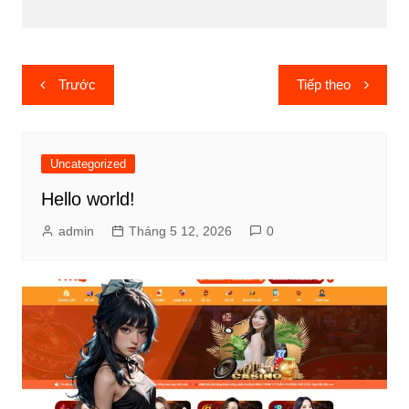
Điều
Trước
Tiếp theo
hướng
bài
viết
Uncategorized
Hello world!
admin
Tháng 5 12, 2026
0