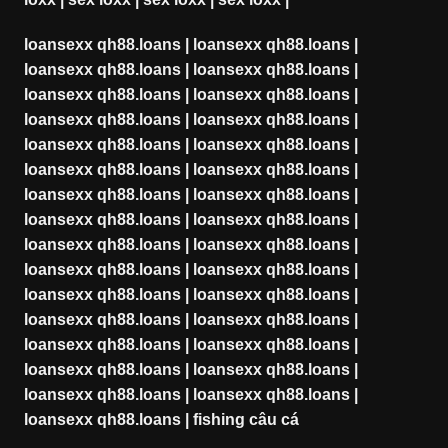
loansexx qh88.loans
|
loansexx qh88.loans
|
loansexx qh88.loans
|
loansexx qh88.loans
|
loansexx qh88.loans
|
loansexx qh88.loans
|
loansexx qh88.loans
|
loansexx qh88.loans
|
loansexx qh88.loans
|
loansexx qh88.loans
|
loansexx qh88.loans
|
loansexx qh88.loans
|
loansexx qh88.loans
|
loansexx qh88.loans
|
loansexx qh88.loans
|
loansexx qh88.loans
|
loansexx qh88.loans
|
loansexx qh88.loans
|
loansexx qh88.loans
|
loansexx qh88.loans
|
loansexx qh88.loans
|
loansexx qh88.loans
|
loansexx qh88.loans
|
loansexx qh88.loans
|
loansexx qh88.loans
|
loansexx qh88.loans
|
loansexx qh88.loans
|
loansexx qh88.loans
|
loansexx qh88.loans
|
loansexx qh88.loans
|
loansexx qh88.loans
|
fishing câu cá