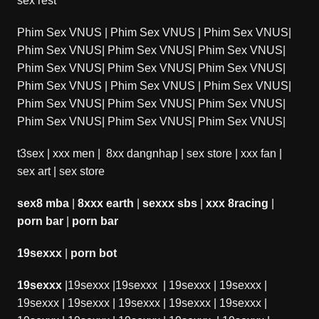
sex rest
Phim Sex VNUS
|
Phim Sex VNUS
|
Phim Sex VNUS
|
Phim Sex VNUS
|
Phim Sex VNUS
|
Phim Sex VNUS
|
Phim Sex VNUS
|
Phim Sex VNUS
|
Phim Sex VNUS
|
Phim Sex VNUS
|
Phim Sex VNUS
|
Phim Sex VNUS
|
Phim Sex VNUS
|
Phim Sex VNUS
|
Phim Sex VNUS
|
Phim Sex VNUS
|
Phim Sex VNUS
|
Phim Sex VNUS
|
t3sex
|
xxx men
|
8xx dangnhap
|
sex store
|
xxx fan
|
sex art
|
sex store
sex8 mba
|
8xxx earth
|
sexxx sbs
|
xxx 8racing
|
porn bar
|
porn bar
19sexxx
|
porn bot
19sexxx
|
19sexxx
|
19sexxx
|
19sexxx
|
19sexxx
|
19sexxx
|
19sexxx
|
19sexxx
|
19sexxx
|
19sexxx
|