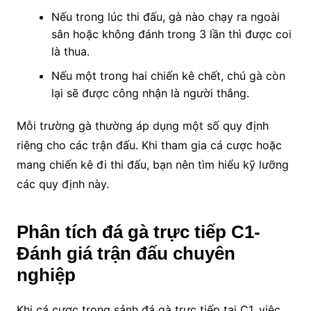
Nếu trong lúc thi đấu, gà nào chạy ra ngoài
sân hoặc không đánh trong 3 lần thì được coi
là thua.
Nếu một trong hai chiến kê chết, chú gà còn
lại sẽ được công nhận là người thắng.
Mỗi trường gà thường áp dụng một số quy định
riêng cho các trận đấu. Khi tham gia cá cược hoặc
mang chiến kê đi thi đấu, bạn nên tìm hiểu kỹ lưỡng
các quy định này.
Phân tích đá gà trực tiếp C1-
Đánh giá trận đấu chuyên
nghiệp
Khi cá cược trong sảnh đá gà trực tiếp tại C1, việc