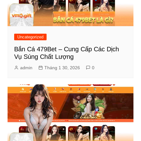
Uncategorized
Bắn Cá 479Bet – Cung Cấp Các Dịch
Vụ Súng Chất Lượng
admin
Tháng 1 30, 2026
0