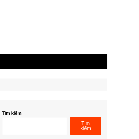
Tìm kiếm
Tìm
kiếm