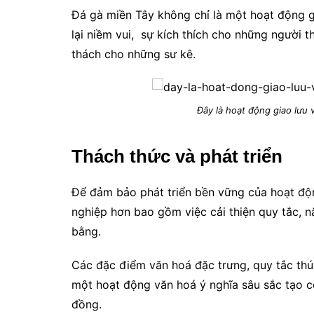
Đá gà miền Tây không chỉ là một hoạt động g
lại niềm vui, sự kích thích cho những người t
thách cho những sư kê.
Đây là hoạt động giao lưu
Thách thức và phát triển
Để đảm bảo phát triển bền vững của hoạt độn
nghiệp hơn bao gồm việc cải thiện quy tắc, 
bằng.
Các đặc điểm văn hoá đặc trưng, quy tắc thú v
một hoạt động văn hoá ý nghĩa sâu sắc tạo cơ 
đồng.