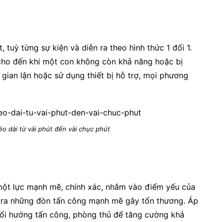
, tuỳ từng sự kiện và diễn ra theo hình thức 1 đối 1.
 cho đến khi một con không còn khả năng hoặc bị
 gian lận hoặc sử dụng thiết bị hỗ trợ, mọi phương
éo dài từ vài phút đến vài chục phút
một lực mạnh mẽ, chính xác, nhắm vào điểm yếu của
o ra những đòn tấn công mạnh mẽ gây tổn thương. Áp
đổi hướng tấn công, phòng thủ để tăng cường khả