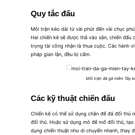
Quy tắc đấu
Mỗi trận kéo dài từ vài phút đến vài chục phút
Hai chiến kê sẽ được thả vào sân, chiến đấu
trọng tài công nhận là thua cuộc. Các hành vi
pháp gian lận, đều bị cấm.
Mỗi trận đá gà miền Tây k
Các kỹ thuật chiến đấu
Chiến kê có thể sử dụng chân để đá đối thủ 
đối thủ. Hoặc sử dụng mỏ để mổ đối thủ, tạ
dụng chiến thuật như di chuyển nhanh, thay 