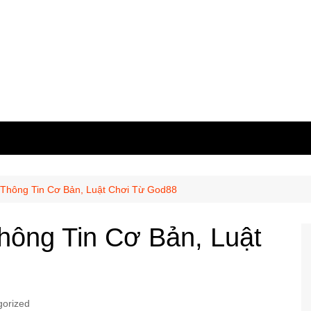
 Thông Tin Cơ Bản, Luật Chơi Từ God88
hông Tin Cơ Bản, Luật
gorized