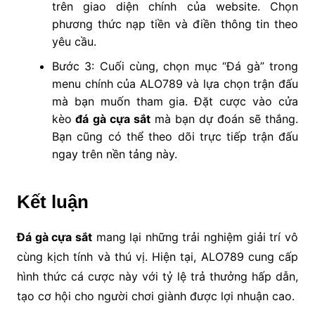
trên giao diện chính của website. Chọn
phương thức nạp tiền và điền thông tin theo
yêu cầu.
Bước 3: Cuối cùng, chọn mục “Đá gà” trong
menu chính của ALO789 và lựa chọn trận đấu
mà bạn muốn tham gia. Đặt cược vào cửa
kèo
đá gà cựa sắt
mà bạn dự đoán sẽ thắng.
Bạn cũng có thể theo dõi trực tiếp trận đấu
ngay trên nền tảng này.
Kết luận
Đá gà cựa sắt
mang lại những trải nghiệm giải trí vô
cùng kịch tính và thú vị. Hiện tại, ALO789 cung cấp
hình thức cá cược này với tỷ lệ trả thưởng hấp dẫn,
tạo cơ hội cho người chơi giành được lợi nhuận cao.