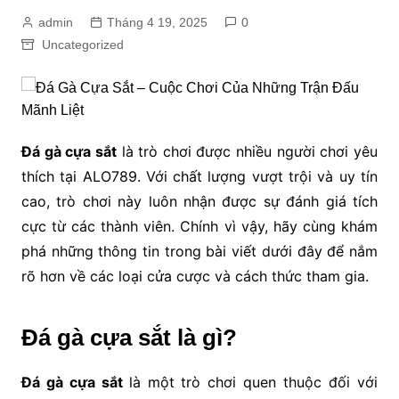
admin
Tháng 4 19, 2025
0
Uncategorized
Đá gà cựa sắt
là trò chơi được nhiều người chơi yêu
thích tại ALO789. Với chất lượng vượt trội và uy tín
cao, trò chơi này luôn nhận được sự đánh giá tích
cực từ các thành viên. Chính vì vậy, hãy cùng khám
phá những thông tin trong bài viết dưới đây để nắm
rõ hơn về các loại cửa cược và cách thức tham gia.
Đá gà cựa sắt là gì?
Đá gà cựa sắt
là một trò chơi quen thuộc đối với