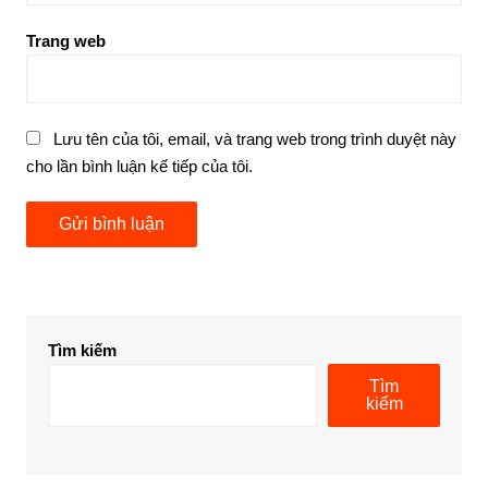
Trang web
Lưu tên của tôi, email, và trang web trong trình duyệt này
cho lần bình luận kế tiếp của tôi.
Tìm kiếm
Tìm
kiếm