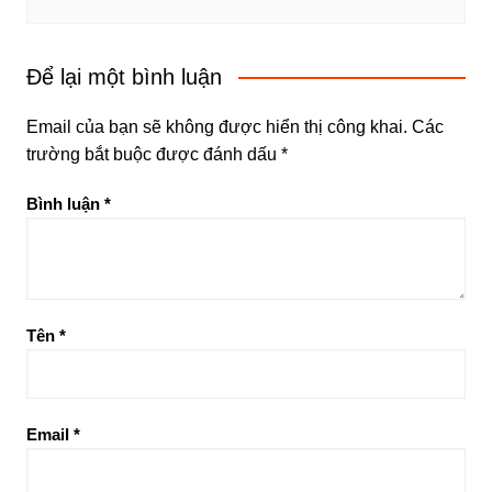
Để lại một bình luận
Email của bạn sẽ không được hiển thị công khai.
Các
trường bắt buộc được đánh dấu
*
Bình luận
*
Tên
*
Email
*