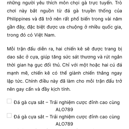
những người yêu thích môn chọi gà trực tuyến. Trò
chơi này bắt nguồn từ đá gà truyền thống của
Philippines và đã trở nên rất phổ biến trong vài năm
gần đây, đặc biệt được ưa chuộng ở nhiều quốc gia,
trong đó có Việt Nam.
Mỗi trận đấu diễn ra, hai chiến kê sẽ được trang bị
dao sắc ở cựa, giúp tăng sức sát thương và rút ngắn
thời gian hạ gục đối thủ. Chỉ với một hoặc hai cú đá
mạnh mẽ, chiến kê có thể giành chiến thắng ngay
lập tức. Chính điều này đã làm cho mỗi trận đấu trở
nên gay cấn và đầy kịch tính.