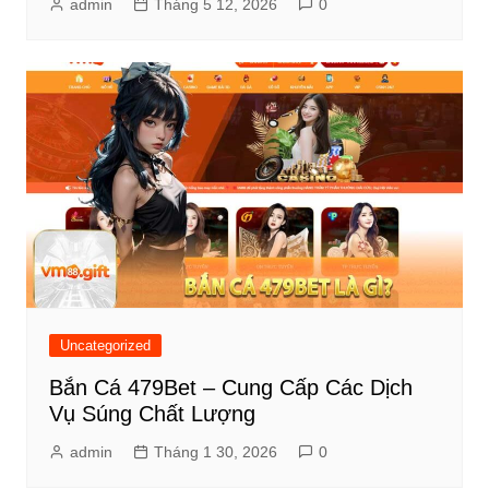
admin
Tháng 5 12, 2026
0
Uncategorized
Bắn Cá 479Bet – Cung Cấp Các Dịch
Vụ Súng Chất Lượng
admin
Tháng 1 30, 2026
0