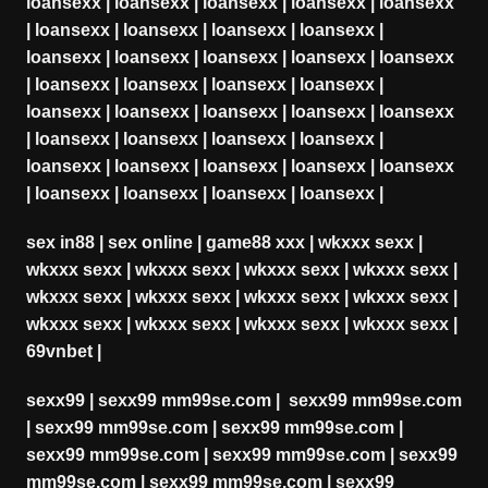
loansexx
|
loansexx
|
loansexx
|
loansexx
|
loansexx
|
loansexx
|
loansexx
|
loansexx
|
loansexx
|
loansexx
|
loansexx
|
loansexx
|
loansexx
|
loansexx
|
loansexx
|
loansexx
|
loansexx
|
loansexx
|
loansexx
|
loansexx
|
loansexx
|
loansexx
|
loansexx
|
loansexx
|
loansexx
|
loansexx
|
loansexx
|
loansexx
|
loansexx
|
loansexx
|
loansexx
|
loansexx
|
loansexx
|
loansexx
|
loansexx
|
loansexx
|
sex in88
|
sex online
|
game88 xxx
|
wkxxx sexx
|
wkxxx sexx
|
wkxxx sexx
|
wkxxx sexx
|
wkxxx sexx
|
wkxxx sexx
|
wkxxx sexx
|
wkxxx sexx
|
wkxxx sexx
|
wkxxx sexx
|
wkxxx sexx
|
wkxxx sexx
|
wkxxx sexx
|
69vnbet
|
sexx99
|
sexx99 mm99se.com
|
sexx99 mm99se.com
|
sexx99 mm99se.com
|
sexx99 mm99se.com
|
sexx99 mm99se.com
|
sexx99 mm99se.com
|
sexx99
mm99se.com
|
sexx99 mm99se.com
|
sexx99