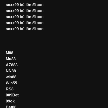
sexx99 bú lồn đi con
sexx99 bú lồn đi con
sexx99 bú lồn đi con
sexx99 bú lồn đi con
sexx99 bú lồn đi con
M88
Mu88
AZ888
NN88
win88
Win55
RS8
009Bet
99ok
Bet88