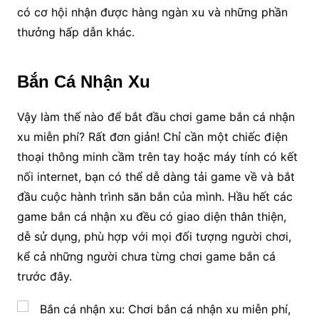
có cơ hội nhận được hàng ngàn xu và những phần
thưởng hấp dẫn khác.
Bắn Cá Nhận Xu
Vậy làm thế nào để bắt đầu chơi game bắn cá nhận
xu miễn phí? Rất đơn giản! Chỉ cần một chiếc điện
thoại thông minh cầm trên tay hoặc máy tính có kết
nối internet, bạn có thể dễ dàng tải game về và bắt
đầu cuộc hành trình săn bắn của mình. Hầu hết các
game bắn cá nhận xu đều có giao diện thân thiện,
dễ sử dụng, phù hợp với mọi đối tượng người chơi,
kể cả những người chưa từng chơi game bắn cá
trước đây.