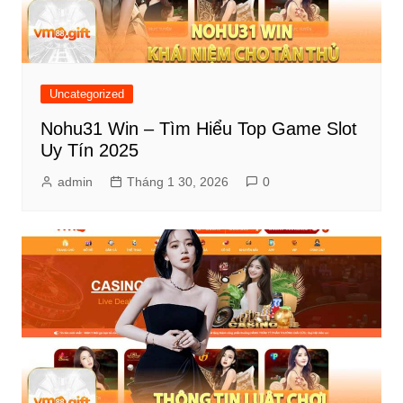
Uncategorized
Nohu31 Win – Tìm Hiểu Top Game Slot
Uy Tín 2025
admin
Tháng 1 30, 2026
0