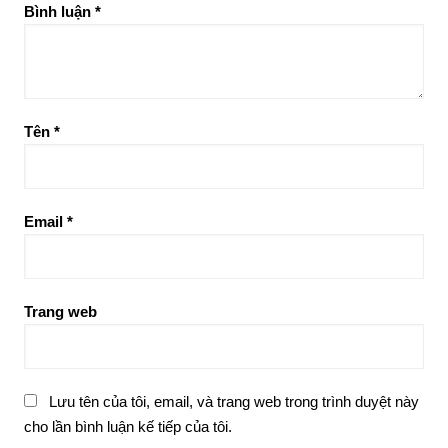
Bình luận
*
Tên
*
Email
*
Trang web
Lưu tên của tôi, email, và trang web trong trình duyệt này
cho lần bình luận kế tiếp của tôi.