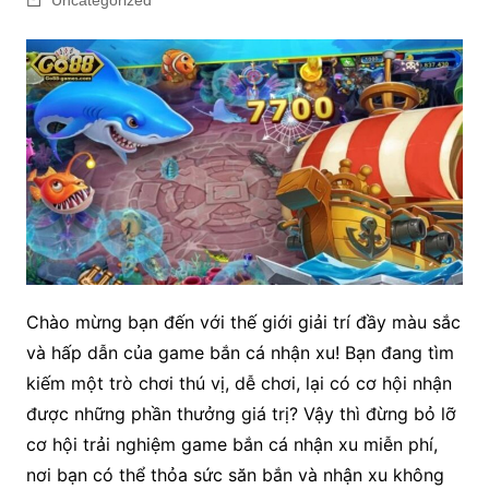
Chào mừng bạn đến với thế giới giải trí đầy màu sắc
và hấp dẫn của game bắn cá nhận xu! Bạn đang tìm
kiếm một trò chơi thú vị, dễ chơi, lại có cơ hội nhận
được những phần thưởng giá trị? Vậy thì đừng bỏ lỡ
cơ hội trải nghiệm game bắn cá nhận xu miễn phí,
nơi bạn có thể thỏa sức săn bắn và nhận xu không