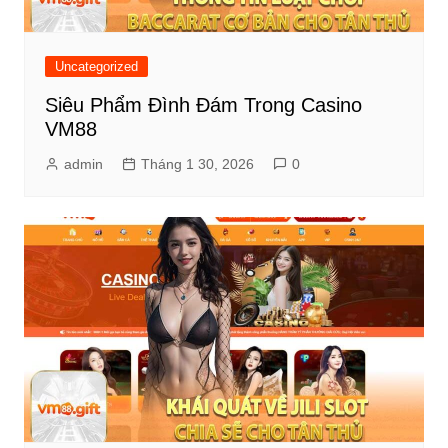
Uncategorized
Siêu Phẩm Đình Đám Trong Casino
VM88
admin
Tháng 1 30, 2026
0