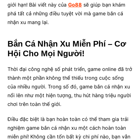
giới hạn! Bài viết này của
Go88
sẽ giúp bạn khám
phá tất cả những điều tuyệt vời mà game bắn cá
nhận xu mang lại.
Bắn Cá Nhận Xu Miễn Phí – Cơ
Hội Cho Mọi Người!
Thời đại công nghệ số phát triển, game online đã trở
thành một phần không thể thiếu trong cuộc sống
của nhiều người. Trong số đó, game bắn cá nhận xu
nổi lên như một hiện tượng, thu hút hàng triệu người
chơi trên toàn thế giới.
Điều đặc biệt là bạn hoàn toàn có thể tham gia trải
nghiệm game bắn cá nhận xu một cách hoàn toàn
miễn phí! Không cần tốn bất kỳ chi phí nào, bạn vẫn