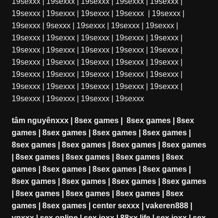
19sexxx
|
19sexxx
|
19sexxx
|
19sexxx
|
19sexxx
|
19sexxx
|
19sexxx
|
19sexxx
|
19sexxx
|
19sexxx
|
19sexxx
|
9sexxx
|
19sexxx
|
19sexxx
|
19sexxx
|
19sexxx
|
19sexxx
|
19sexxx
|
19sexxx
|
19sexxx
|
19sexxx
|
19sexxx
|
19sexxx
|
19sexxx
|
19sexxx
|
19sexxx
|
19sexxx
|
19sexxx
|
19sexxx
|
19sexxx
|
19sexxx
|
19sexxx
|
19sexxx
|
19sexxx
|
19sexxx
|
19sexxx
|
19sexxx
|
19sexxx
|
19sexxx
|
19sexxx
|
19sexxx
|
19sexxx
|
19sexxx
|
19sexxx
tâm nguyênxxx
|
8sex games
|
8sex games
|
8sex
games
|
8sex games
|
8sex games
|
8sex games
|
8sex games
|
8sex games
|
8sex games
|
8sex games
|
8sex games
|
8sex games
|
8sex games
|
8sex
games
|
8sex games
|
8sex games
|
8sex games
|
8sex games
|
8sex games
|
8sex games
|
8sex games
|
8sex games
|
8sex games
|
8sex games
|
8sex
games
|
8sex games
|
center sexxx
|
vakeren888
|
vnxxx
|
sex online
|
sex ioxx
|
88xx life
|
sex ioxx
|
sex