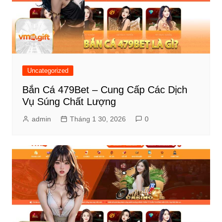
Uncategorized
Bắn Cá 479Bet – Cung Cấp Các Dịch
Vụ Súng Chất Lượng
admin
Tháng 1 30, 2026
0