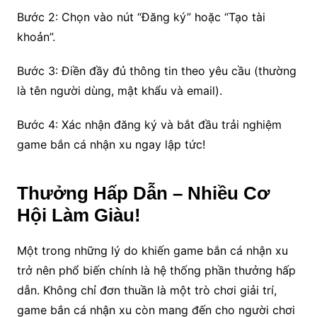
Bước 2: Chọn vào nút “Đăng ký” hoặc “Tạo tài
khoản”.
Bước 3: Điền đầy đủ thông tin theo yêu cầu (thường
là tên người dùng, mật khẩu và email).
Bước 4: Xác nhận đăng ký và bắt đầu trải nghiệm
game bắn cá nhận xu ngay lập tức!
Thưởng Hấp Dẫn – Nhiều Cơ
Hội Làm Giàu!
Một trong những lý do khiến game bắn cá nhận xu
trở nên phổ biến chính là hệ thống phần thưởng hấp
dẫn. Không chỉ đơn thuần là một trò chơi giải trí,
game bắn cá nhận xu còn mang đến cho người chơi