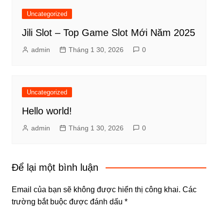
Uncategorized
Jili Slot – Top Game Slot Mới Năm 2025
admin
Tháng 1 30, 2026
0
Uncategorized
Hello world!
admin
Tháng 1 30, 2026
0
Để lại một bình luận
Email của bạn sẽ không được hiển thị công khai.
Các
trường bắt buộc được đánh dấu
*