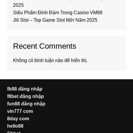
2025
Siêu Phẩm Đình Đám Trong Casino VM88
Jili Slot – Top Game Slot Mới Năm 2025
Recent Comments
Không có bình luận nào để hiển thị.
fb88 đăng nhập
f8bet đăng nhập
fun88 đăng nhập
vin777 com
8day com
hello88