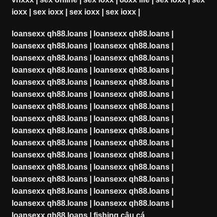
ioxx
|
sex ioxx
|
sex ioxx
|
sex ioxx
|
loansexx qh88.loans
|
loansexx qh88.loans
|
loansexx qh88.loans
|
loansexx qh88.loans
|
loansexx qh88.loans
|
loansexx qh88.loans
|
loansexx qh88.loans
|
loansexx qh88.loans
|
loansexx qh88.loans
|
loansexx qh88.loans
|
loansexx qh88.loans
|
loansexx qh88.loans
|
loansexx qh88.loans
|
loansexx qh88.loans
|
loansexx qh88.loans
|
loansexx qh88.loans
|
loansexx qh88.loans
|
loansexx qh88.loans
|
loansexx qh88.loans
|
loansexx qh88.loans
|
loansexx qh88.loans
|
loansexx qh88.loans
|
loansexx qh88.loans
|
loansexx qh88.loans
|
loansexx qh88.loans
|
loansexx qh88.loans
|
loansexx qh88.loans
|
loansexx qh88.loans
|
loansexx qh88.loans
|
loansexx qh88.loans
|
loansexx qh88.loans
|
fishing câu cá