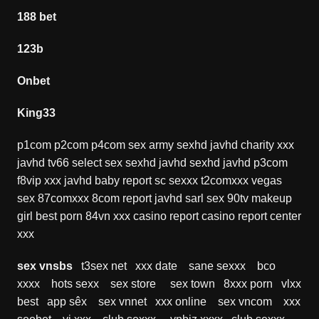
188 bet
123b
Onbet
King33
p1com
p2com
p4com
sex army
sexhd
javhd
charity xxx
javhd
tv66
select sex
sexhd
javhd
sexhd
javhd
p3com
f8vip xxx
javhd
baby report
sc sexxx
t2comxxx
vegas
sex
87comxxx
8com report
javhd
sarl sex
90tv
makeup
girl
best porn
84vn xxx
casino report
casino report
center
xxx
sex vnsbs
t3sex net
xxx date
sane sexxx
bco
xxxx
hots sexx
sex store
sex town
8xxx porn
vlxx
best
app sêx
sex vnnet
xxx online
sex vncom
xxx