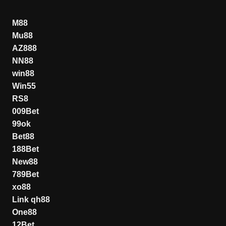
M88
Mu88
AZ888
NN88
win88
Win55
RS8
009Bet
99ok
Bet88
188Bet
New88
789Bet
xo88
Link qh88
One88
12Bet