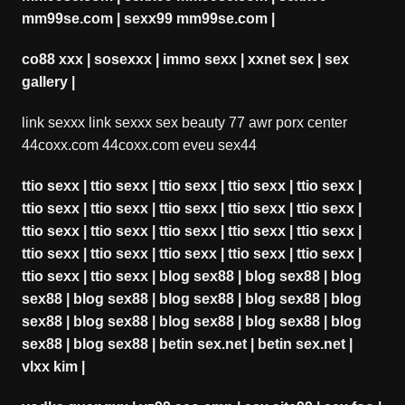
mm99se.com
|
sexx99 mm99se.com
|
co88 xxx
|
sosexxx
|
immo sexx
|
xxnet sex
|
sex
gallery
|
link sexxx
link sexxx
sex beauty
77 awr
porx center
44coxx.com
44coxx.com
eveu sex44
ttio sexx
|
ttio sexx
|
ttio sexx
|
ttio sexx
|
ttio sexx
|
ttio sexx
|
ttio sexx
|
ttio sexx
|
ttio sexx
|
ttio sexx
|
ttio sexx
|
ttio sexx
|
ttio sexx
|
ttio sexx
|
ttio sexx
|
ttio sexx
|
ttio sexx
|
ttio sexx
|
ttio sexx
|
ttio sexx
|
ttio sexx
|
ttio sexx
|
blog sex88
|
blog sex88
|
blog
sex88
|
blog sex88
|
blog sex88
|
blog sex88
|
blog
sex88
|
blog sex88
|
blog sex88
|
blog sex88
|
blog
sex88
|
blog sex88
|
betin sex.net
|
betin sex.net
|
vlxx kim
|