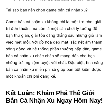
Tại sao bạn nên chọn game bắn cá nhận xu?
Game bắn cá nhận xu không chỉ là một trò chơi giải
trí đơn thuần, mà còn là một sân chơi lý tưởng để
bạn thư giãn, giải tỏa căng thẳng sau những giờ làm
việc mệt mỏi. Với đồ họa đẹp mắt, sắc nét âm thanh
sống động và hệ thống phần thưởng hấp dẫn, game
bắn cá nhận xu chắc chắn sẽ mang đến cho bạn
những trải nghiệm tuyệt vời nhất. Đặc biệt, tính năng
bắn cá nhận xu miễn phí sẽ giúp bạn tiết kiệm được
một khoản chi phí đáng kể.
Kết Luận: Khám Phá Thế Giới
Bắn Cá Nhận Xu Ngay Hôm Nay!