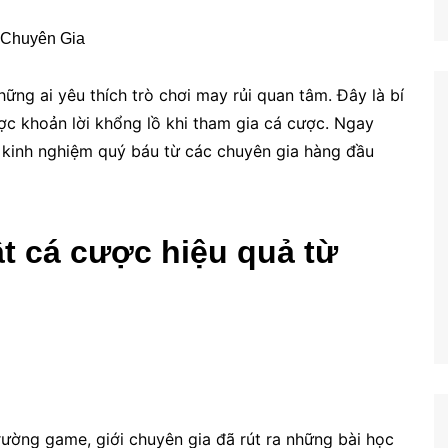
ững ai yêu thích trò chơi may rủi quan tâm. Đây là bí
ược khoản lời khổng lồ khi tham gia cá cược. Ngay
 kinh nghiệm quý báu từ các chuyên gia hàng đầu
t cá cược hiệu quả từ
trường game, giới chuyên gia đã rút ra những bài học