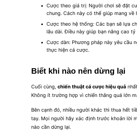
Cược theo giá trị: Người chơi sẽ đặt 
chung. Cách này có thể giúp mang về lợ
Cược theo hệ thống: Các bạn sẽ lựa ch
lâu dài. Điều này giúp bạn nâng cao tỷ l
Cược dàn: Phương pháp này yêu cầu ng
thực hiện cá cược.
Biết khi nào nên dừng lại
Cuối cùng,
chiến thuật cá cược hiệu quả
nhất
Không ít trường hợp vì chiến thắng quá lớn m
Bên cạnh đó, nhiều người khác thì thua hết t
tay. Mọi người hãy xác định trước khoản lời 
nào cần dừng lại.