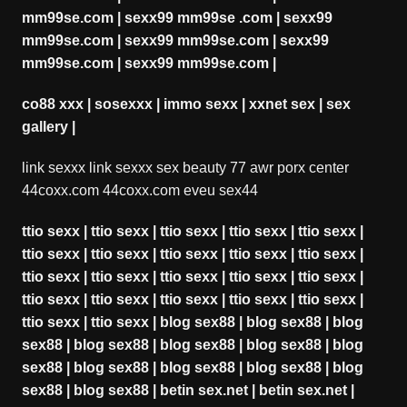
mm99se.com
|
sexx99 mm99se .com
|
sexx99
mm99se.com
|
sexx99 mm99se.com
|
sexx99
mm99se.com
|
sexx99 mm99se.com
|
co88 xxx
|
sosexxx
|
immo sexx
|
xxnet sex
|
sex
gallery
|
link sexxx
link sexxx
sex beauty
77 awr
porx center
44coxx.com
44coxx.com
eveu sex44
ttio sexx
|
ttio sexx
|
ttio sexx
|
ttio sexx
|
ttio sexx
|
ttio sexx
|
ttio sexx
|
ttio sexx
|
ttio sexx
|
ttio sexx
|
ttio sexx
|
ttio sexx
|
ttio sexx
|
ttio sexx
|
ttio sexx
|
ttio sexx
|
ttio sexx
|
ttio sexx
|
ttio sexx
|
ttio sexx
|
ttio sexx
|
ttio sexx
|
blog sex88
|
blog sex88
|
blog
sex88
|
blog sex88
|
blog sex88
|
blog sex88
|
blog
sex88
|
blog sex88
|
blog sex88
|
blog sex88
|
blog
sex88
|
blog sex88
|
betin sex.net
|
betin sex.net
|