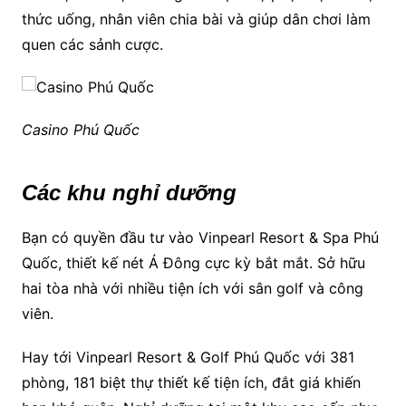
thức uống, nhân viên chia bài và giúp dân chơi làm
quen các sảnh cược.
Casino Phú Quốc
Các khu nghỉ dưỡng
Bạn có quyền đầu tư vào Vinpearl Resort & Spa Phú
Quốc, thiết kế nét Á Đông cực kỳ bắt mắt. Sở hữu
hai tòa nhà với nhiều tiện ích với sân golf và công
viên.
Hay tới Vinpearl Resort & Golf Phú Quốc với 381
phòng, 181 biệt thự thiết kế tiện ích, đắt giá khiến