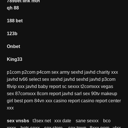
789bet link mới
qh 88
188 bet
123b
Onbet
King33
p1com
p2com
p4com
sex army
sexhd
javhd
charity xxx
javhd
tv66
select sex
sexhd
javhd
sexhd
javhd
p3com
f8vip xxx
javhd
baby report
sc sexxx
t2comxxx
vegas
sex
87comxxx
8com report
javhd
sarl sex
90tv
makeup
girl
best porn
84vn xxx
casino report
casino report
center
xxx
sex vnsbs
t3sex net
xxx date
sane sexxx
bco
xxxx
hots sexx
sex store
sex town
8xxx porn
vlxx