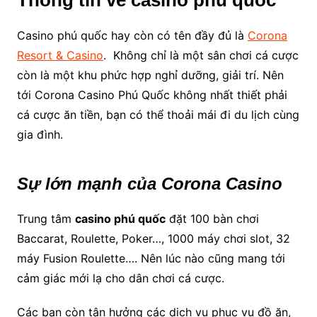
Casino phú quốc hay còn có tên đầy đủ là
Corona
Resort & Casino
. Không chỉ là một sân chơi cá cược
còn là một khu phức hợp nghỉ dưỡng, giải trí. Nên
tới Corona Casino Phú Quốc không nhất thiết phải
cá cược ăn tiền, bạn có thể thoải mái đi du lịch cùng
gia đình.
Sự lớn mạnh của Corona Casino
Trung tâm
casino phú quốc
đặt 100 bàn chơi
Baccarat, Roulette, Poker…, 1000 máy chơi slot, 32
máy Fusion Roulette…. Nên lúc nào cũng mang tới
cảm giác mới lạ cho dân chơi cá cược.
Các bạn còn tận hưởng các dịch vụ phục vụ đồ ăn,