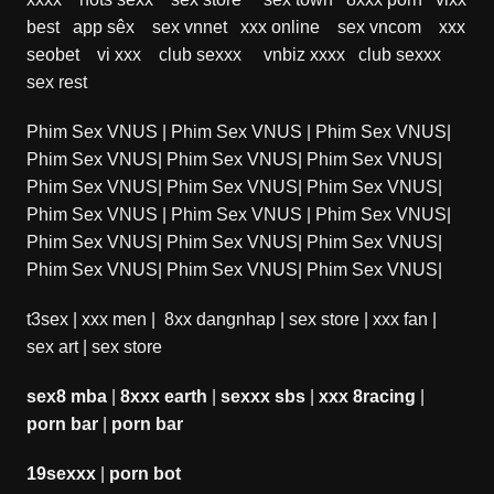
best
app sêx
sex vnnet
xxx online
sex vncom
xxx
seobet
vi xxx
club sexxx
vnbiz xxxx
club sexxx
sex rest
Phim Sex VNUS
|
Phim Sex VNUS
|
Phim Sex VNUS
|
Phim Sex VNUS
|
Phim Sex VNUS
|
Phim Sex VNUS
|
Phim Sex VNUS
|
Phim Sex VNUS
|
Phim Sex VNUS
|
Phim Sex VNUS
|
Phim Sex VNUS
|
Phim Sex VNUS
|
Phim Sex VNUS
|
Phim Sex VNUS
|
Phim Sex VNUS
|
Phim Sex VNUS
|
Phim Sex VNUS
|
Phim Sex VNUS
|
t3sex
|
xxx men
|
8xx dangnhap
|
sex store
|
xxx fan
|
sex art
|
sex store
sex8 mba
|
8xxx earth
|
sexxx sbs
|
xxx 8racing
|
porn bar
|
porn bar
19sexxx
|
porn bot