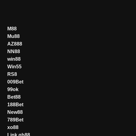
M88
Mu88
AZ888
NN88
win88
Win55
RS8
009Bet
99ok
Bet88
188Bet
New88
789Bet
xo88
Link qh88