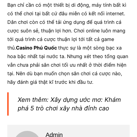
Bạn chỉ cần có một thiết bị di động, máy tính bất kì
có thể chơi tại bất cứ đâu miễn có kết nối internet.
Dân chơi còn có thể tải ứng dụng để quá trình cá
cược suôn sẻ, thuận lợi hơn. Chơi online luôn mang
tới quá trình cá cược thuận lợi tới tất cả game
thủ.
Casino Phú Quốc
thực sự là một sòng bạc xa
hoa bậc nhất tại nước ta. Nhưng xét theo tổng quan
vẫn chưa phải sân chơi tối ưu nhất ở thời điểm hiện
tại. Nên dù bạn muốn chọn sân chơi cá cược nào,
hãy đánh giá thật kĩ trước khi đầu tư.
Xem thêm: Xây dựng ước mơ: Khám
phá 5 trò chơi xây nhà đỉnh cao
Admin