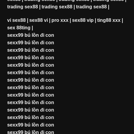
trading sex88
|
trading sex88
|
trading sex88
|
vi sex88
|
sex88 vi
|
pro xxx
|
sex88 vip
|
ting88 xxx
|
sex 88ting
|
sexx99 bú lồn đi con
sexx99 bú lồn đi con
sexx99 bú lồn đi con
sexx99 bú lồn đi con
sexx99 bú lồn đi con
sexx99 bú lồn đi con
sexx99 bú lồn đi con
sexx99 bú lồn đi con
sexx99 bú lồn đi con
sexx99 bú lồn đi con
sexx99 bú lồn đi con
sexx99 bú lồn đi con
sexx99 bú lồn đi con
sexx99 bú lồn đi con