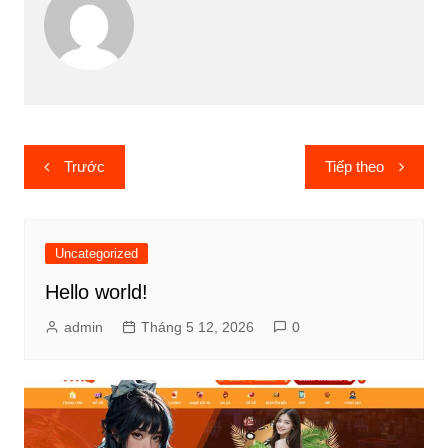
Điều
Trước
Tiếp theo
hướng
bài
viết
Uncategorized
Hello world!
admin
Tháng 5 12, 2026
0