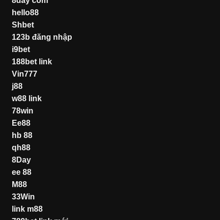
8day com
hello88
Shbet
123b đăng nhập
i9bet
188bet link
Vin777
j88
w88 link
78win
Ee88
hb 88
qh88
8Day
ee 88
M88
33Win
link m88