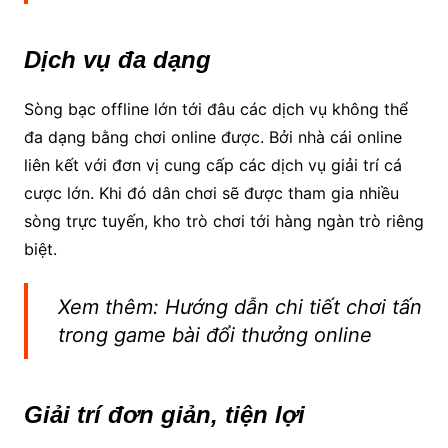
Dịch vụ đa dạng
Sòng bạc offline lớn tới đâu các dịch vụ không thể
đa dạng bằng chơi online được. Bởi nhà cái online
liên kết với đơn vị cung cấp các dịch vụ giải trí cá
cược lớn. Khi đó dân chơi sẽ được tham gia nhiều
sòng trực tuyến, kho trò chơi tới hàng ngàn trò riêng
biệt.
Xem thêm: Hướng dẫn chi tiết chơi tấn
trong game bài đổi thưởng online
Giải trí đơn giản, tiện lợi