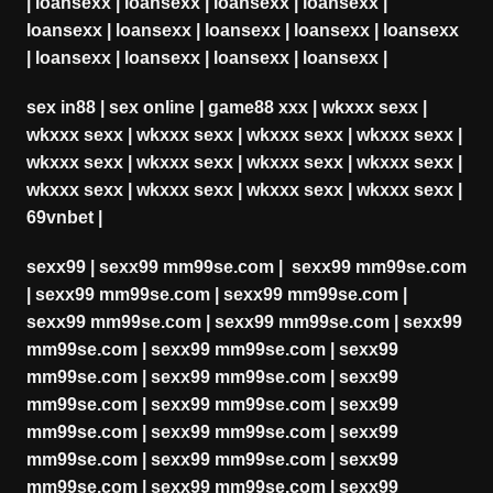
|
loansexx
|
loansexx
|
loansexx
|
loansexx
|
loansexx
|
loansexx
|
loansexx
|
loansexx
|
loansexx
|
loansexx
|
loansexx
|
loansexx
|
loansexx
|
sex in88
|
sex online
|
game88 xxx
|
wkxxx sexx
|
wkxxx sexx
|
wkxxx sexx
|
wkxxx sexx
|
wkxxx sexx
|
wkxxx sexx
|
wkxxx sexx
|
wkxxx sexx
|
wkxxx sexx
|
wkxxx sexx
|
wkxxx sexx
|
wkxxx sexx
|
wkxxx sexx
|
69vnbet
|
sexx99
|
sexx99 mm99se.com
|
sexx99 mm99se.com
|
sexx99 mm99se.com
|
sexx99 mm99se.com
|
sexx99 mm99se.com
|
sexx99 mm99se.com
|
sexx99
mm99se.com
|
sexx99 mm99se.com
|
sexx99
mm99se.com
|
sexx99 mm99se.com
|
sexx99
mm99se.com
|
sexx99 mm99se.com
|
sexx99
mm99se.com
|
sexx99 mm99se.com
|
sexx99
mm99se.com
|
sexx99 mm99se.com
|
sexx99
mm99se.com
|
sexx99 mm99se.com
|
sexx99