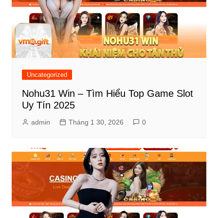
Uncategorized
Nohu31 Win – Tìm Hiểu Top Game Slot
Uy Tín 2025
admin
Tháng 1 30, 2026
0