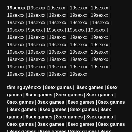
19sexxx
|
19sexxx
|
19sexxx
|
19sexxx
|
19sexxx
|
19sexxx
|
19sexxx
|
19sexxx
|
19sexxx
|
19sexxx
|
19sexxx
|
19sexxx
|
19sexxx
|
19sexxx
|
19sexxx
|
19sexxx
|
9sexxx
|
19sexxx
|
19sexxx
|
19sexxx
|
19sexxx
|
19sexxx
|
19sexxx
|
19sexxx
|
19sexxx
|
19sexxx
|
19sexxx
|
19sexxx
|
19sexxx
|
19sexxx
|
19sexxx
|
19sexxx
|
19sexxx
|
19sexxx
|
19sexxx
|
19sexxx
|
19sexxx
|
19sexxx
|
19sexxx
|
19sexxx
|
19sexxx
|
19sexxx
|
19sexxx
|
19sexxx
|
19sexxx
|
19sexxx
|
19sexxx
|
19sexxx
|
19sexxx
tâm nguyênxxx
|
8sex games
|
8sex games
|
8sex
games
|
8sex games
|
8sex games
|
8sex games
|
8sex games
|
8sex games
|
8sex games
|
8sex games
|
8sex games
|
8sex games
|
8sex games
|
8sex
games
|
8sex games
|
8sex games
|
8sex games
|
8sex games
|
8sex games
|
8sex games
|
8sex games
|
8sex games
|
8sex games
|
8sex games
|
8sex