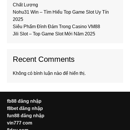
Chất Lượng
Nohu31 Win – Tìm Hiểu Top Game Slot Uy Tín
2025
Siêu Phẩm Đình Đám Trong Casino VM88
Jili Slot – Top Game Slot Mới Năm 2025
Recent Comments
Không có bình luận nào để hiển thị.
fb88 đăng nhập
f8bet đăng nhập
fun88 đăng nhập
vin777 com