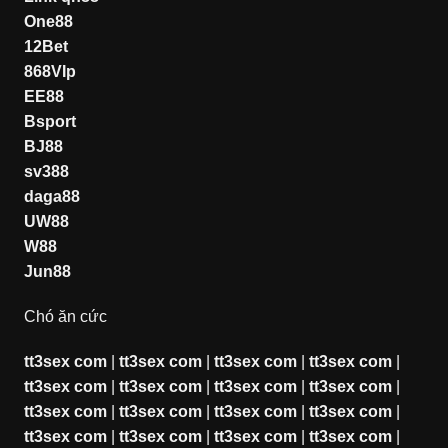
One88
12Bet
868VIp
EE88
Bsport
BJ88
sv388
daga88
UW88
W88
Jun88
Chó ăn cức
tt3sex com
|
tt3sex com
|
tt3sex com
|
tt3sex com
|
tt3sex com
|
tt3sex com
|
tt3sex com
|
tt3sex com
|
tt3sex com
|
tt3sex com
|
tt3sex com
|
tt3sex com
|
tt3sex com
|
tt3sex com
|
tt3sex com
|
tt3sex com
|