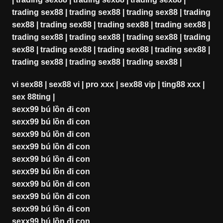
trading sex88
|
trading sex88
|
trading sex88
|
trading
sex88
|
trading sex88
|
trading sex88
|
trading sex88
|
trading sex88
|
trading sex88
|
trading sex88
|
trading
sex88
|
trading sex88
|
trading sex88
|
trading sex88
|
trading sex88
|
trading sex88
|
trading sex88
|
vi sex88
|
sex88 vi
|
pro xxx
|
sex88 vip
|
ting88 xxx
|
sex 88ting
|
sexx99 bú lồn đi con
sexx99 bú lồn đi con
sexx99 bú lồn đi con
sexx99 bú lồn đi con
sexx99 bú lồn đi con
sexx99 bú lồn đi con
sexx99 bú lồn đi con
sexx99 bú lồn đi con
sexx99 bú lồn đi con
sexx99 bú lồn đi con