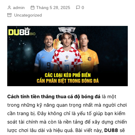
admin
Tháng 5 28, 2025
0
Uncategorized
Cách tính tiền thắng thua cá độ bóng đá
là một
trong những kỹ năng quan trọng nhất mà người chơi
cần trang bị. Đây không chỉ là yếu tố giúp bạn kiểm
soát tài chính mà còn là nền tảng để xây dựng chiến
lược chơi lâu dài và hiệu quả. Bài viết này,
DU88
sẽ