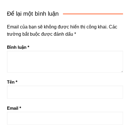
Để lại một bình luận
Email của bạn sẽ không được hiển thị công khai.
Các
trường bắt buộc được đánh dấu
*
Bình luận
*
Tên
*
Email
*