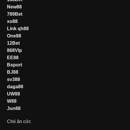
New88
789Bet
xo88
Link qh88
One88
12Bet
868VIp
EE88
Bsport
BJ88
sv388
daga88
UW88
W88
Jun88
Chó ăn cức