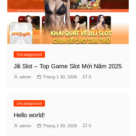
Uncategorized
Jili Slot – Top Game Slot Mới Năm 2025
admin
Tháng 1 30, 2026
0
Uncategorized
Hello world!
admin
Tháng 1 30, 2026
0