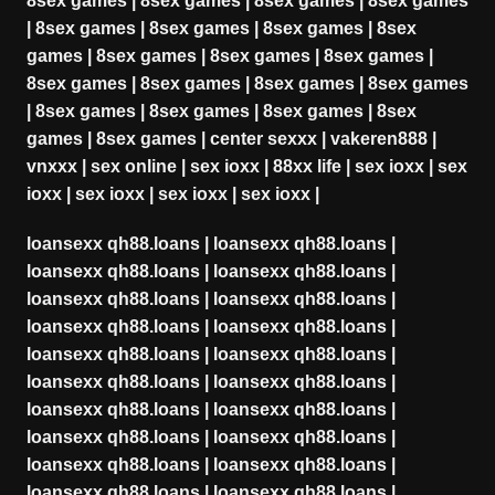
8sex games
|
8sex games
|
8sex games
|
8sex games
|
8sex games
|
8sex games
|
8sex games
|
8sex
games
|
8sex games
|
8sex games
|
8sex games
|
8sex games
|
8sex games
|
8sex games
|
8sex games
|
8sex games
|
8sex games
|
8sex games
|
8sex
games
|
8sex games
|
center sexxx
|
vakeren888
|
vnxxx
|
sex online
|
sex ioxx
|
88xx life
|
sex ioxx
|
sex
ioxx
|
sex ioxx
|
sex ioxx
|
sex ioxx
|
loansexx qh88.loans
|
loansexx qh88.loans
|
loansexx qh88.loans
|
loansexx qh88.loans
|
loansexx qh88.loans
|
loansexx qh88.loans
|
loansexx qh88.loans
|
loansexx qh88.loans
|
loansexx qh88.loans
|
loansexx qh88.loans
|
loansexx qh88.loans
|
loansexx qh88.loans
|
loansexx qh88.loans
|
loansexx qh88.loans
|
loansexx qh88.loans
|
loansexx qh88.loans
|
loansexx qh88.loans
|
loansexx qh88.loans
|
loansexx qh88.loans
|
loansexx qh88.loans
|