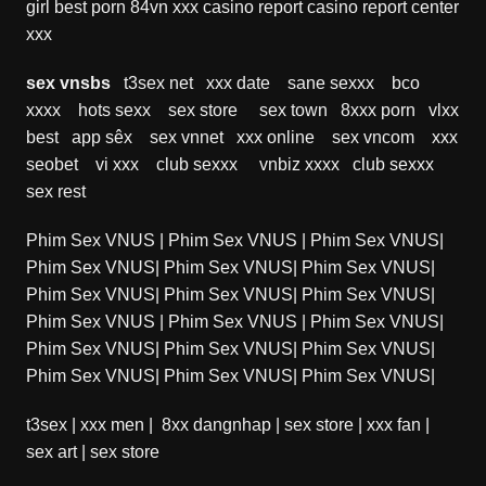
girl
best porn
84vn xxx
casino report
casino report
center
xxx
sex vnsbs
t3sex net
xxx date
sane sexxx
bco
xxxx
hots sexx
sex store
sex town
8xxx porn
vlxx
best
app sêx
sex vnnet
xxx online
sex vncom
xxx
seobet
vi xxx
club sexxx
vnbiz xxxx
club sexxx
sex rest
Phim Sex VNUS
|
Phim Sex VNUS
|
Phim Sex VNUS
|
Phim Sex VNUS
|
Phim Sex VNUS
|
Phim Sex VNUS
|
Phim Sex VNUS
|
Phim Sex VNUS
|
Phim Sex VNUS
|
Phim Sex VNUS
|
Phim Sex VNUS
|
Phim Sex VNUS
|
Phim Sex VNUS
|
Phim Sex VNUS
|
Phim Sex VNUS
|
Phim Sex VNUS
|
Phim Sex VNUS
|
Phim Sex VNUS
|
t3sex
|
xxx men
|
8xx dangnhap
|
sex store
|
xxx fan
|
sex art
|
sex store