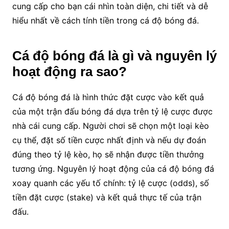
cung cấp cho bạn cái nhìn toàn diện, chi tiết và dễ
hiểu nhất về cách tính tiền trong cá độ bóng đá.
Cá độ bóng đá là gì và nguyên lý
hoạt động ra sao?
Cá độ bóng đá là hình thức đặt cược vào kết quả
của một trận đấu bóng đá dựa trên tỷ lệ cược được
nhà cái cung cấp. Người chơi sẽ chọn một loại kèo
cụ thể, đặt số tiền cược nhất định và nếu dự đoán
đúng theo tỷ lệ kèo, họ sẽ nhận được tiền thưởng
tương ứng. Nguyên lý hoạt động của cá độ bóng đá
xoay quanh các yếu tố chính: tỷ lệ cược (odds), số
tiền đặt cược (stake) và kết quả thực tế của trận
đấu.