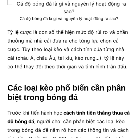
Cá độ bóng đá là gì và nguyên lý hoạt động ra sao?
Tỷ lệ cược là con số thể hiện mức độ rủi ro và phần
thưởng mà nhà cái đưa ra cho từng lựa chọn cá
cược. Tùy theo loại kèo và cách tính của từng nhà
cái (châu Á, châu Âu, tài xỉu, kèo rung…), tỷ lệ này
có thể thay đổi theo thời gian và tình hình trận đấu.
Các loại kèo phổ biến cần phân
biệt trong bóng đá
Trước khi tiến hành học
cách tính tiền thắng thua cá
độ bóng đá
, người chơi cần phân biệt các loại kèo
trong bóng đá để nắm rõ hơn các thông tin và cách