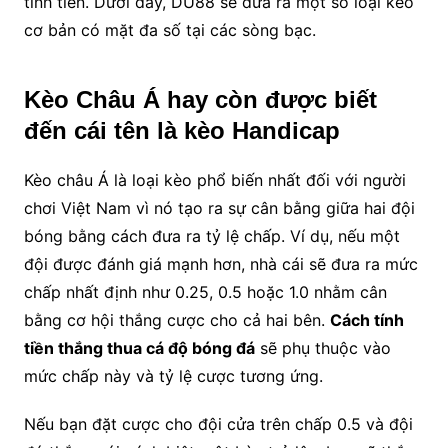
tính tiền. Dưới đây, DU88 sẽ đưa ra một số loại kèo
cơ bản có mặt đa số tại các sòng bạc.
Kèo Châu Á hay còn được biết
đến cái tên là kèo Handicap
Kèo châu Á là loại kèo phổ biến nhất đối với người
chơi Việt Nam vì nó tạo ra sự cân bằng giữa hai đội
bóng bằng cách đưa ra tỷ lệ chấp. Ví dụ, nếu một
đội được đánh giá mạnh hơn, nhà cái sẽ đưa ra mức
chấp nhất định như 0.25, 0.5 hoặc 1.0 nhằm cân
bằng cơ hội thắng cược cho cả hai bên.
Cách tính
tiền thắng thua cá độ bóng đá
sẽ phụ thuộc vào
mức chấp này và tỷ lệ cược tương ứng.
Nếu bạn đặt cược cho đội cửa trên chấp 0.5 và đội