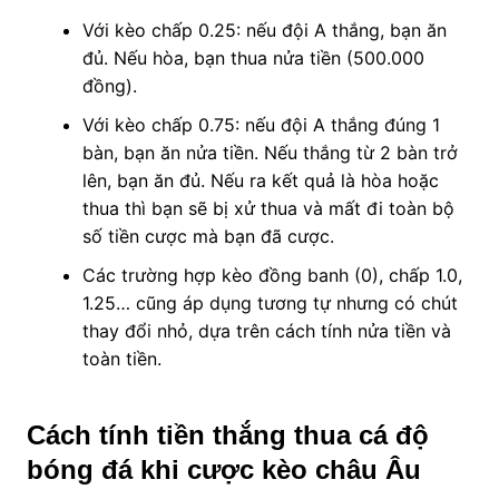
Với kèo chấp 0.25: nếu đội A thắng, bạn ăn
đủ. Nếu hòa, bạn thua nửa tiền (500.000
đồng).
Với kèo chấp 0.75: nếu đội A thắng đúng 1
bàn, bạn ăn nửa tiền. Nếu thắng từ 2 bàn trở
lên, bạn ăn đủ. Nếu ra kết quả là hòa hoặc
thua thì bạn sẽ bị xử thua và mất đi toàn bộ
số tiền cược mà bạn đã cược.
Các trường hợp kèo đồng banh (0), chấp 1.0,
1.25… cũng áp dụng tương tự nhưng có chút
thay đổi nhỏ, dựa trên cách tính nửa tiền và
toàn tiền.
Cách tính tiền thắng thua cá độ
bóng đá khi cược kèo châu Âu