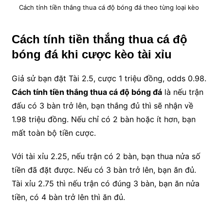
Cách tính tiền thắng thua cá độ bóng đá theo từng loại kèo
Cách tính tiền thắng thua cá độ
bóng đá khi cược kèo tài xỉu
Giả sử bạn đặt Tài 2.5, cược 1 triệu đồng, odds 0.98.
Cách tính tiền thắng thua cá độ bóng đá
là nếu trận
đấu có 3 bàn trở lên, bạn thắng đủ thì sẽ nhận về
1.98 triệu đồng. Nếu chỉ có 2 bàn hoặc ít hơn, bạn
mất toàn bộ tiền cược.
Với tài xỉu 2.25, nếu trận có 2 bàn, bạn thua nửa số
tiền đã đặt được. Nếu có 3 bàn trở lên, bạn ăn đủ.
Tài xỉu 2.75 thì nếu trận có đúng 3 bàn, bạn ăn nửa
tiền, có 4 bàn trở lên thì ăn đủ.