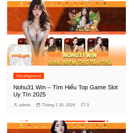
Uncategorized
Nohu31 Win – Tìm Hiểu Top Game Slot
Uy Tín 2025
admin
Tháng 1 30, 2026
0