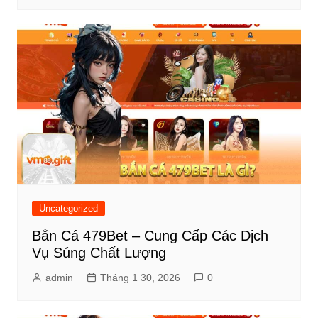
Uncategorized
Bắn Cá 479Bet – Cung Cấp Các Dịch
Vụ Súng Chất Lượng
admin
Tháng 1 30, 2026
0