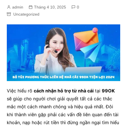
admin
Tháng 4 10, 2025
0
Uncategorized
Việc hiểu rõ
cách nhận hỗ trợ từ nhà cái
tại
99OK
sẽ giúp cho người chơi giải quyết tất cả các thắc
mắc một cách nhanh chóng và hiệu quả nhất. Đôi
khi thành viên gặp phải các vấn đề liên quan đến tài
khoản, nạp hoặc rút tiền thì đừng ngần ngại tìm hiểu