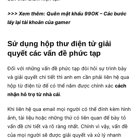
>>> Xem thêm: Quên mật khẩu 99OK – Các bước
lấy lại tài khoản của gamer
Sử dụng hộp thư điện tử giải
quyết các vấn đề phức tạp
Đối với những vấn đề phức tạp đòi hỏi sự trình bày
và giải quyết chi tiết thì anh em cần phải liên hệ qua
hộp từ điện từ để có thể nắm được chính xác
cách
nhận hỗ trợ từ nhà cái
.
Khi liên hệ qua email mọi người có thể đính kèm hình
ảnh, tài liệu hoặc những thứ có liên quan để bày tỏ
vấn đề chi tiết và rõ ràng nhất. Chính vì vậy, vấn đề
của mọi người sẽ được giải quyết và xử lý nhanh