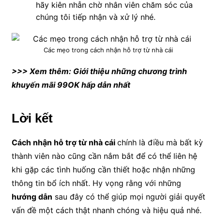
hãy kiên nhẫn chờ nhân viên chăm sóc của
chúng tôi tiếp nhận và xử lý nhé.
Các mẹo trong cách nhận hỗ trợ từ nhà cái
>>> Xem thêm: Giới thiệu những chương trình
khuyến mãi 99OK hấp dẫn nhất
Lời kết
Cách nhận hỗ trợ từ nhà cái
chính là điều mà bất kỳ
thành viên nào cũng cần nắm bắt để có thể liên hệ
khi gặp các tình huống cần thiết hoặc nhận những
thông tin bổ ích nhất. Hy vọng rằng với những
hướng dẫn
sau đây có thể giúp mọi người giải quyết
vấn đề một cách thật nhanh chóng và hiệu quả nhé.