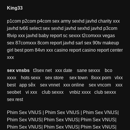
King33
p1com
p2com
p4com
sex army
sexhd
javhd
charity xxx
javhd
tv66
select sex
sexhd
javhd
sexhd
javhd
p3com
f8vip xxx
javhd
baby report
sc sexxx
t2comxxx
vegas
sex
87comxxx
8com report
javhd
sarl sex
90tv
makeup
girl
best porn
84vn xxx
casino report
casino report
center
xxx
sex vnsbs
t3sex net
xxx date
sane sexxx
bco
xxxx
hots sexx
sex store
sex town
8xxx porn
vlxx
best
app sêx
sex vnnet
xxx online
sex vncom
xxx
seobet
vi xxx
club sexxx
vnbiz xxxx
club sexxx
sex rest
Phim Sex VNUS
|
Phim Sex VNUS
|
Phim Sex VNUS
|
Phim Sex VNUS
|
Phim Sex VNUS
|
Phim Sex VNUS
|
Phim Sex VNUS
|
Phim Sex VNUS
|
Phim Sex VNUS
|