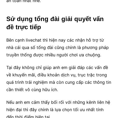
an toàn nhất nhé.
Sử dụng tổng đài giải quyết vấn
đề trực tiếp
Bên cạnh livechat thì hiện nay các nhận hỗ trợ từ
nhà cái qua số tổng đài cũng chính là phương pháp
truyền thống được nhiều người chơi ưa chuộng.
Tại đây không chỉ giúp anh em giải đáp các vấn đề
về khuyến mãi, điều khoản dịch vụ, trục trặc trong
quá trình trải nghiệm mà còn cung cấp các thông tin
cần thiết vô cùng hữu ích.
Nếu anh em cảm thấy bối rối với những kênh liên hệ
hiện đại thì đây chính là lựa chọn tối ưu nhất tính
đến thời điểm hiện tại.