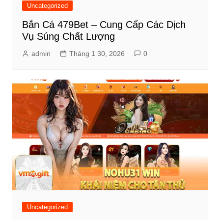
Uncategorized
Bắn Cá 479Bet – Cung Cấp Các Dịch
Vụ Súng Chất Lượng
admin
Tháng 1 30, 2026
0
Uncategorized