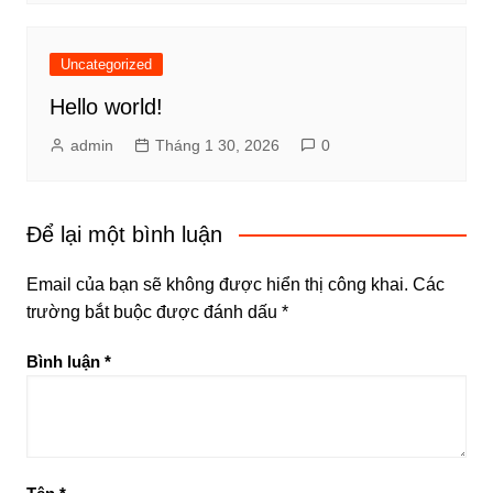
Uncategorized
Hello world!
admin
Tháng 1 30, 2026
0
Để lại một bình luận
Email của bạn sẽ không được hiển thị công khai.
Các
trường bắt buộc được đánh dấu
*
Bình luận
*