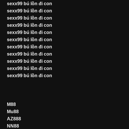
sexx99 bú lồn đi con
sexx99 bú lồn đi con
sexx99 bú lồn đi con
sexx99 bú lồn đi con
sexx99 bú lồn đi con
sexx99 bú lồn đi con
sexx99 bú lồn đi con
sexx99 bú lồn đi con
sexx99 bú lồn đi con
sexx99 bú lồn đi con
sexx99 bú lồn đi con
M88
Mu88
AZ888
NN88