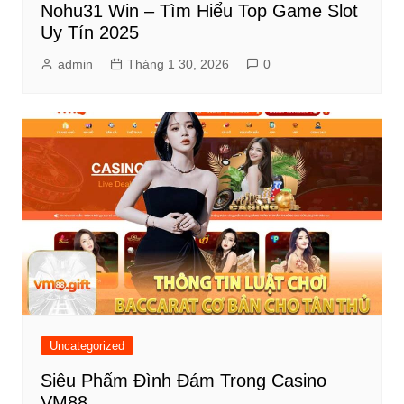
Nohu31 Win – Tìm Hiểu Top Game Slot
Uy Tín 2025
admin
Tháng 1 30, 2026
0
Uncategorized
Siêu Phẩm Đình Đám Trong Casino
VM88