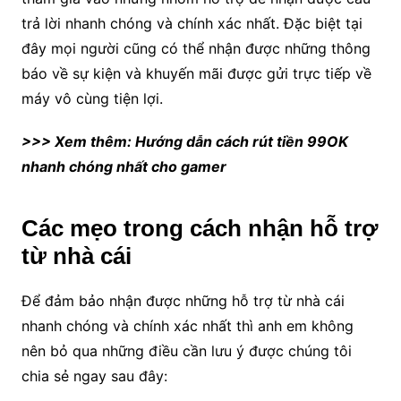
trả lời nhanh chóng và chính xác nhất. Đặc biệt tại
đây mọi người cũng có thể nhận được những thông
báo về sự kiện và khuyến mãi được gửi trực tiếp về
máy vô cùng tiện lợi.
>>> Xem thêm: Hướng dẫn cách rút tiền 99OK
nhanh chóng nhất cho gamer
Các mẹo trong cách nhận hỗ trợ
từ nhà cái
Để đảm bảo nhận được những hỗ trợ từ nhà cái
nhanh chóng và chính xác nhất thì anh em không
nên bỏ qua những điều cần lưu ý được chúng tôi
chia sẻ ngay sau đây: