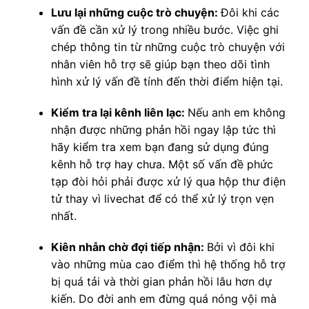
Lưu lại những cuộc trò chuyện:
Đôi khi các
vấn đề cần xử lý trong nhiều bước. Việc ghi
chép thông tin từ những cuộc trò chuyện với
nhân viên hỗ trợ sẽ giúp bạn theo dõi tình
hình xử lý vấn đề tính đến thời điểm hiện tại.
Kiểm tra lại kênh liên lạc:
Nếu anh em không
nhận được những phản hồi ngay lập tức thì
hãy kiểm tra xem bạn đang sử dụng đúng
kênh hỗ trợ hay chưa. Một số vấn đề phức
tạp đòi hỏi phải được xử lý qua hộp thư điện
tử thay vì livechat để có thể xử lý trọn vẹn
nhất.
Kiên nhẫn chờ đợi tiếp nhận:
Bởi vì đôi khi
vào những mùa cao điểm thì hệ thống hỗ trợ
bị quá tải và thời gian phản hồi lâu hơn dự
kiến. Do đời anh em đừng quá nóng vội mà