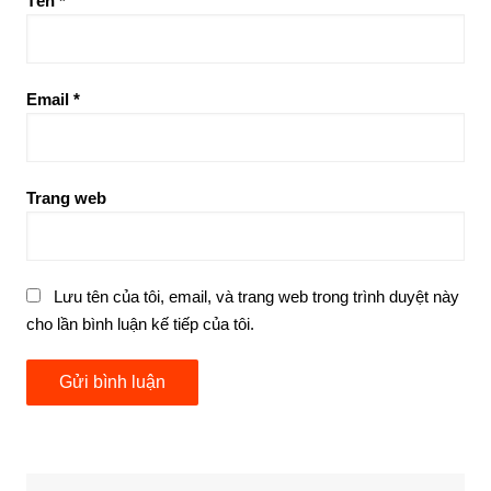
Tên
*
Email
*
Trang web
Lưu tên của tôi, email, và trang web trong trình duyệt này
cho lần bình luận kế tiếp của tôi.