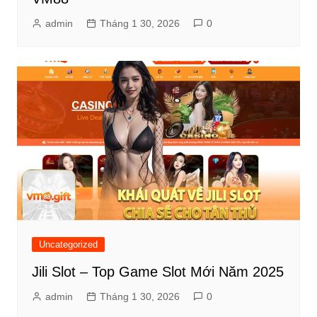
admin
Tháng 1 30, 2026
0
Uncategorized
Jili Slot – Top Game Slot Mới Năm 2025
admin
Tháng 1 30, 2026
0