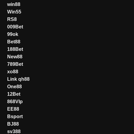
win88
Win55
RS8
009Bet
99ok
Bet88
188Bet
New88
789Bet
xo88
Link qh88
One88
12Bet
868VIp
EE88
Bsport
BJ88
sv388