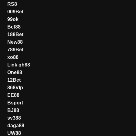
RS8
009Bet
99ok
Bet88
188Bet
New88
789Bet
xo88
Link qh88
One88
12Bet
868VIp
EE88
Bsport
BJ88
sv388
daga88
UW88