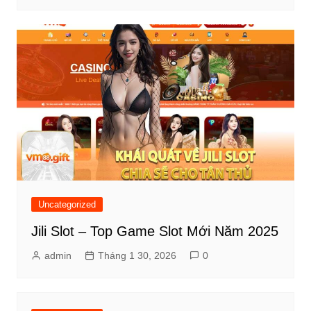
Uncategorized
Jili Slot – Top Game Slot Mới Năm 2025
admin
Tháng 1 30, 2026
0