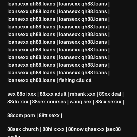
loansexx qh88.loans
|
loansexx qh88.loans
|
loansexx qh88.loans
|
loansexx qh88.loans
|
loansexx qh88.loans
|
loansexx qh88.loans
|
loansexx qh88.loans
|
loansexx qh88.loans
|
loansexx qh88.loans
|
loansexx qh88.loans
|
loansexx qh88.loans
|
loansexx qh88.loans
|
loansexx qh88.loans
|
loansexx qh88.loans
|
loansexx qh88.loans
|
loansexx qh88.loans
|
loansexx qh88.loans
|
loansexx qh88.loans
|
loansexx qh88.loans
|
loansexx qh88.loans
|
loansexx qh88.loans
|
fishing câu cá
sex 88oi xxx
|
88xxx adult
|
mbank xxx
|
89xx deal
|
88dn xxx
|
88sex courses
|
wang sex
|
88cx sexxx
|
88com porn
|
88tt sexx
|
88sex church
|
88hi xxxx
|
88now qhsexxx
|
sex88
realty