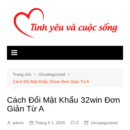
Chuyển
đến
phần
nội
dung
Trang chủ
Uncategorized
Cách Đổi Mật Khẩu 32win Đơn Giản Từ A
Cách Đổi Mật Khẩu 32win Đơn
Giản Từ A
admin
Tháng 5 1, 2025
0
Uncategorized