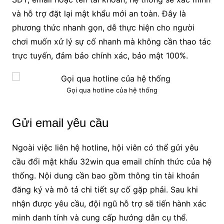
và hỗ trợ đặt lại mật khẩu mới an toàn. Đây là
phương thức nhanh gọn, dễ thực hiện cho người
chơi muốn xử lý sự cố nhanh mà không cần thao tác
trực tuyến, đảm bảo chính xác, bảo mật 100%.
Gọi qua hotline của hệ thống
Gửi email yêu cầu
Ngoài việc liên hệ hotline, hội viên có thể gửi yêu
cầu đổi mật khẩu 32win qua email chính thức của hệ
thống. Nội dung cần bao gồm thông tin tài khoản
đăng ký và mô tả chi tiết sự cố gặp phải. Sau khi
nhận được yêu cầu, đội ngũ hỗ trợ sẽ tiến hành xác
minh danh tính và cung cấp hướng dẫn cụ thể.