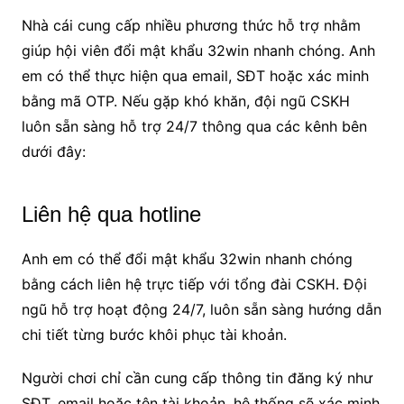
Nhà cái cung cấp nhiều phương thức hỗ trợ nhằm
giúp hội viên đổi mật khẩu 32win nhanh chóng. Anh
em có thể thực hiện qua email, SĐT hoặc xác minh
bằng mã OTP. Nếu gặp khó khăn, đội ngũ CSKH
luôn sẵn sàng hỗ trợ 24/7 thông qua các kênh bên
dưới đây:
Liên hệ qua hotline
Anh em có thể đổi mật khẩu 32win nhanh chóng
bằng cách liên hệ trực tiếp với tổng đài CSKH. Đội
ngũ hỗ trợ hoạt động 24/7, luôn sẵn sàng hướng dẫn
chi tiết từng bước khôi phục tài khoản.
Người chơi chỉ cần cung cấp thông tin đăng ký như
SĐT, email hoặc tên tài khoản, hệ thống sẽ xác minh