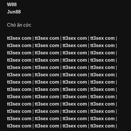
W88
Jun88
Chó ăn cức
tt3sex com
|
tt3sex com
|
tt3sex com
|
tt3sex com
|
tt3sex com
|
tt3sex com
|
tt3sex com
|
tt3sex com
|
tt3sex com
|
tt3sex com
|
tt3sex com
|
tt3sex com
|
tt3sex com
|
tt3sex com
|
tt3sex com
|
tt3sex com
|
tt3sex com
|
tt3sex com
|
tt3sex com
|
tt3sex com
|
tt3sex com
|
tt3sex com
|
tt3sex com
|
tt3sex com
|
tt3sex com
|
tt3sex com
|
tt3sex com
|
tt3sex com
|
tt3sex com
|
tt3sex com
|
tt3sex com
|
tt3sex com
|
tt3sex com
|
tt3sex com
|
tt3sex com
|
tt3sex com
|
tt3sex com
|
tt3sex com
|
tt3sex com
|
tt3sex com
|
tt3sex com
|
tt3sex com
|
tt3sex com
|
tt3sex com
|
tt3sex com
|
tt3sex com
|
tt3sex com
|
tt3sex com
|
tt3sex com
|
tt3sex com
|
tt3sex com
|
tt3sex com
|