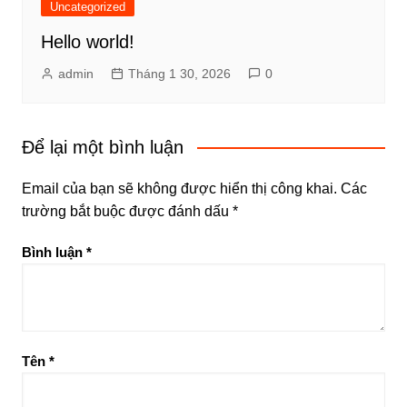
Uncategorized
Hello world!
admin
Tháng 1 30, 2026
0
Để lại một bình luận
Email của bạn sẽ không được hiển thị công khai.
Các
trường bắt buộc được đánh dấu
*
Bình luận
*
Tên
*