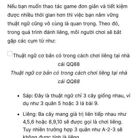
Nếu bạn muốn thao tác game đơn giản và tiết kiệm
được nhiều thời gian hơn thì việc bạn nắm vững
thuật ngữ cũng vô cùng là quan trọng. Theo đó,
trong quá trình đánh liêng, mỗi người chơi sẽ bắt
gặp các cụm từ như:
Thuật ngữ cơ bản có trong cách chơi liêng tại nhà
cái QQ88
Sáp: Đây là thuật ngữ chỉ 3 cây giống nhau, ví
dụ như 3 quân 5 hoặc 3 lá bài 9.
Liêng: Ba cây mang giá trị liên tiếp nhau như
4,5,6 hoặc 8,9,10 sẽ được gọi là chơi liêng.
Tuy nhiên trường hợp 3 quân như A-2-3 sẽ
không được tính là liêng.