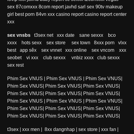
sex
87comxxx
8com report
javhd
sarl sex
90tv
makeup
girl
best porn
84vn xxx
casino report
casino report
center
xxx
sex vnsbs
t3sex net
xxx date
sane sexxx
bco
xxxx
hots sexx
sex store
sex town
8xxx porn
vlxx
best
app sêx
sex vnnet
xxx online
sex vncom
xxx
seobet
vi xxx
club sexxx
vnbiz xxxx
club sexxx
sex rest
Phim Sex VNUS
|
Phim Sex VNUS
|
Phim Sex VNUS
|
Phim Sex VNUS
|
Phim Sex VNUS
|
Phim Sex VNUS
|
Phim Sex VNUS
|
Phim Sex VNUS
|
Phim Sex VNUS
|
Phim Sex VNUS
|
Phim Sex VNUS
|
Phim Sex VNUS
|
Phim Sex VNUS
|
Phim Sex VNUS
|
Phim Sex VNUS
|
Phim Sex VNUS
|
Phim Sex VNUS
|
Phim Sex VNUS
|
t3sex
|
xxx men
|
8xx dangnhap
|
sex store
|
xxx fan
|