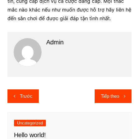
tín, cung cấp dịch vụ cá cược đẳng cấp. Mọi thắc
mắc nào khác nếu như muốn được hỗ trợ hãy liên hệ
đến sân chơi để được giải đáp tận tình nhất.
Admin
Điều
Trước
Tiếp theo
hướng
bài
viết
Uncategorized
Hello world!