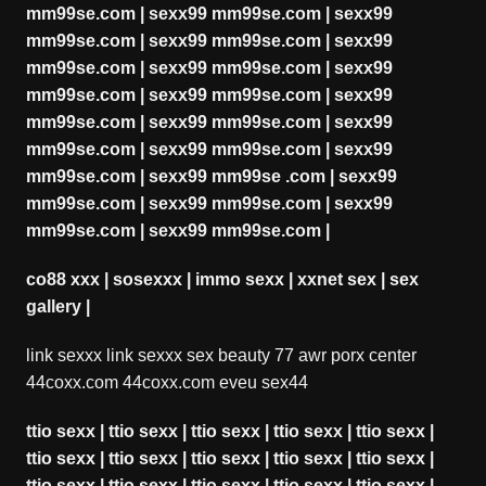
mm99se.com
|
sexx99 mm99se.com
|
sexx99
mm99se.com
|
sexx99 mm99se.com
|
sexx99
mm99se.com
|
sexx99 mm99se.com
|
sexx99
mm99se.com
|
sexx99 mm99se.com
|
sexx99
mm99se.com
|
sexx99 mm99se.com
|
sexx99
mm99se.com
|
sexx99 mm99se.com
|
sexx99
mm99se.com
|
sexx99 mm99se .com
|
sexx99
mm99se.com
|
sexx99 mm99se.com
|
sexx99
mm99se.com
|
sexx99 mm99se.com
|
co88 xxx
|
sosexxx
|
immo sexx
|
xxnet sex
|
sex
gallery
|
link sexxx
link sexxx
sex beauty
77 awr
porx center
44coxx.com
44coxx.com
eveu sex44
ttio sexx
|
ttio sexx
|
ttio sexx
|
ttio sexx
|
ttio sexx
|
ttio sexx
|
ttio sexx
|
ttio sexx
|
ttio sexx
|
ttio sexx
|
ttio sexx
|
ttio sexx
|
ttio sexx
|
ttio sexx
|
ttio sexx
|