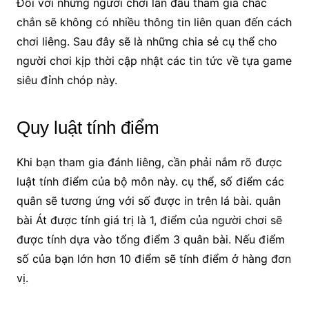
Đối với những người chơi lần đầu tham gia chắc
chắn sẽ không có nhiều thông tin liên quan đến cách
chơi liêng. Sau đây sẽ là những chia sẻ cụ thể cho
người chơi kịp thời cập nhật các tin tức về tựa game
siêu đỉnh chóp này.
Quy luật tính điểm
Khi bạn tham gia đánh liêng, cần phải nắm rõ được
luật tính điểm của bộ môn này. cụ thể, số điểm các
quân sẽ tương ứng với số được in trên lá bài. quân
bài Át được tính giá trị là 1, điểm của người chơi sẽ
được tính dựa vào tổng điểm 3 quân bài. Nếu điểm
số của bạn lớn hơn 10 điểm sẽ tính điểm ở hàng đơn
vị.