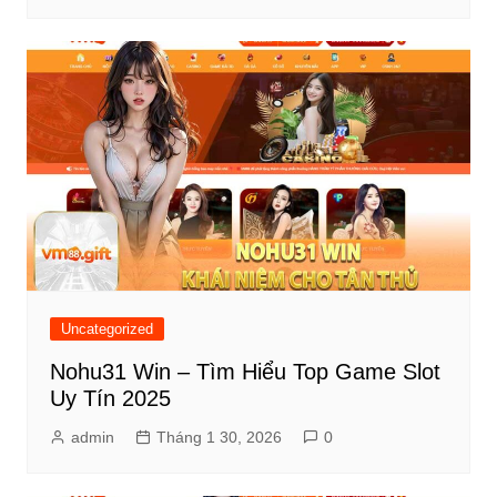
Uncategorized
Nohu31 Win – Tìm Hiểu Top Game Slot
Uy Tín 2025
admin
Tháng 1 30, 2026
0