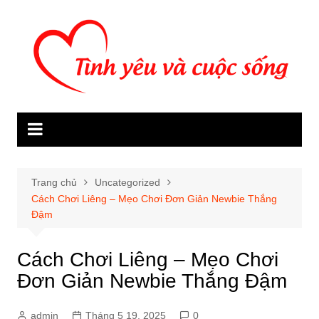
Chuyển
đến
phần
nội
dung
Trang chủ
Uncategorized
Cách Chơi Liêng – Mẹo Chơi Đơn Giản Newbie Thắng
Đậm
Cách Chơi Liêng – Mẹo Chơi
Đơn Giản Newbie Thắng Đậm
admin
Tháng 5 19, 2025
0