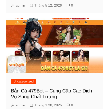
admin
Tháng 5 12, 2026
0
Uncategorized
Bắn Cá 479Bet – Cung Cấp Các Dịch
Vụ Súng Chất Lượng
admin
Tháng 1 30, 2026
0