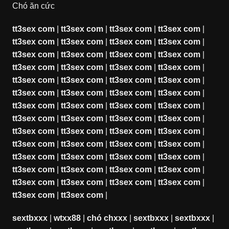
Chó ăn cức
tt3sex com
|
tt3sex com
|
tt3sex com
|
tt3sex com
|
tt3sex com
|
tt3sex com
|
tt3sex com
|
tt3sex com
|
tt3sex com
|
tt3sex com
|
tt3sex com
|
tt3sex com
|
tt3sex com
|
tt3sex com
|
tt3sex com
|
tt3sex com
|
tt3sex com
|
tt3sex com
|
tt3sex com
|
tt3sex com
|
tt3sex com
|
tt3sex com
|
tt3sex com
|
tt3sex com
|
tt3sex com
|
tt3sex com
|
tt3sex com
|
tt3sex com
|
tt3sex com
|
tt3sex com
|
tt3sex com
|
tt3sex com
|
tt3sex com
|
tt3sex com
|
tt3sex com
|
tt3sex com
|
tt3sex com
|
tt3sex com
|
tt3sex com
|
tt3sex com
|
tt3sex com
|
tt3sex com
|
tt3sex com
|
tt3sex com
|
tt3sex com
|
tt3sex com
|
tt3sex com
|
tt3sex com
|
tt3sex com
|
tt3sex com
|
tt3sex com
|
tt3sex com
|
tt3sex com
|
tt3sex com
|
sextbxxx
|
wtxx88
|
chó chxxx
|
sextbxxx
|
sextbxxx
|