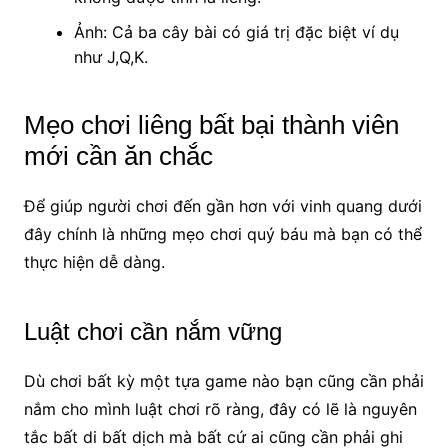
Ảnh: Cả ba cây bài có giá trị đặc biệt ví dụ
như J,Q,K.
Mẹo chơi liêng bất bại thành viên
mới cần ăn chắc
Để giúp người chơi đến gần hơn với vinh quang dưới
đây chính là những mẹo chơi quý báu mà bạn có thể
thực hiện dễ dàng.
Luật chơi cần nắm vững
Dù chơi bất kỳ một tựa game nào bạn cũng cần phải
nắm cho mình luật chơi rõ ràng, đây có lẽ là nguyên
tắc bất di bất dịch mà bất cứ ai cũng cần phải ghi