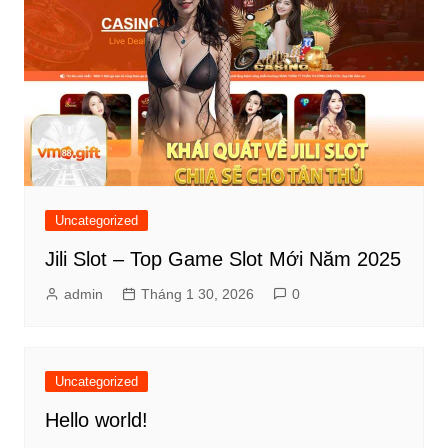
Uncategorized
Jili Slot – Top Game Slot Mới Năm 2025
admin
Tháng 1 30, 2026
0
Uncategorized
Hello world!