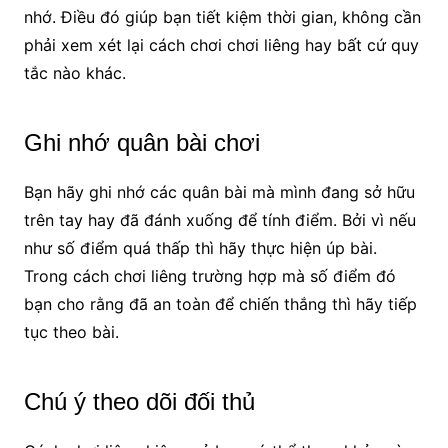
nhớ. Điều đó giúp bạn tiết kiệm thời gian, không cần
phải xem xét lại cách chơi chơi liêng hay bất cứ quy
tắc nào khác.
Ghi nhớ quân bài chơi
Bạn hãy ghi nhớ các quân bài mà mình đang sở hữu
trên tay hay đã đánh xuống để tính điểm. Bởi vì nếu
như số điểm quá thấp thì hãy thực hiện úp bài.
Trong cách chơi liêng trường hợp mà số điểm đó
bạn cho rằng đã an toàn để chiến thắng thì hãy tiếp
tục theo bài.
Chú ý theo dõi đối thủ