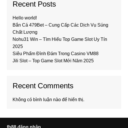
Recent Posts
Hello world!
Bắn Cá 479Bet – Cung Cấp Các Dịch Vụ Súng
Chất Lượng
Nohu31 Win – Tìm Hiểu Top Game Slot Uy Tín
2025
Siêu Phẩm Đình Đám Trong Casino VM88
Jili Slot – Top Game Slot Mới Năm 2025
Recent Comments
Không có bình luận nào để hiển thị.
fb88 đăng nhập