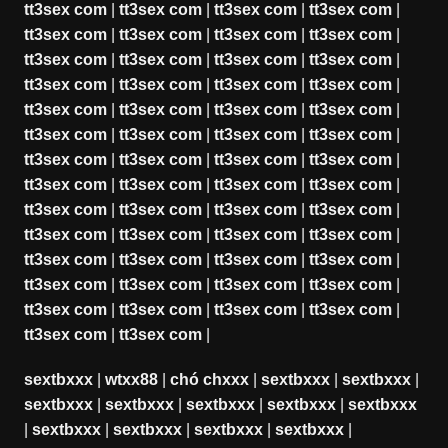
tt3sex com
|
tt3sex com
|
tt3sex com
|
tt3sex com
|
tt3sex com
|
tt3sex com
|
tt3sex com
|
tt3sex com
|
tt3sex com
|
tt3sex com
|
tt3sex com
|
tt3sex com
|
tt3sex com
|
tt3sex com
|
tt3sex com
|
tt3sex com
|
tt3sex com
|
tt3sex com
|
tt3sex com
|
tt3sex com
|
tt3sex com
|
tt3sex com
|
tt3sex com
|
tt3sex com
|
tt3sex com
|
tt3sex com
|
tt3sex com
|
tt3sex com
|
tt3sex com
|
tt3sex com
|
tt3sex com
|
tt3sex com
|
tt3sex com
|
tt3sex com
|
tt3sex com
|
tt3sex com
|
tt3sex com
|
tt3sex com
|
tt3sex com
|
tt3sex com
|
tt3sex com
|
tt3sex com
|
tt3sex com
|
tt3sex com
|
tt3sex com
|
tt3sex com
|
tt3sex com
|
tt3sex com
|
tt3sex com
|
tt3sex com
|
tt3sex com
|
tt3sex com
|
tt3sex com
|
tt3sex com
|
sextbxxx
|
wtxx88
|
chó chxxx
|
sextbxxx
|
sextbxxx
|
sextbxxx
|
sextbxxx
|
sextbxxx
|
sextbxxx
|
sextbxxx
|
sextbxxx
|
sextbxxx
|
sextbxxx
|
sextbxxx
|