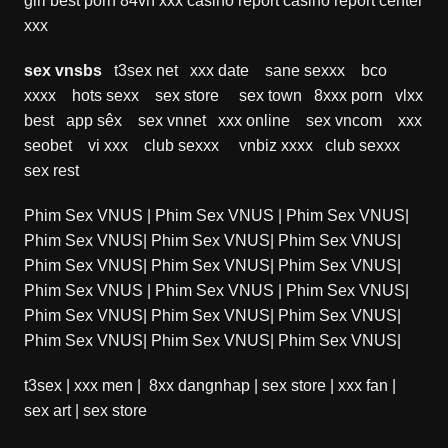
girl
best porn
84vn xxx
casino report
casino report
center
xxx
sex vnsbs
t3sex net
xxx date
sane sexxx
bco
xxxx
hots sexx
sex store
sex town
8xxx porn
vlxx
best
app sêx
sex vnnet
xxx online
sex vncom
xxx
seobet
vi xxx
club sexxx
vnbiz xxxx
club sexxx
sex rest
Phim Sex VNUS
|
Phim Sex VNUS
|
Phim Sex VNUS
|
Phim Sex VNUS
|
Phim Sex VNUS
|
Phim Sex VNUS
|
Phim Sex VNUS
|
Phim Sex VNUS
|
Phim Sex VNUS
|
Phim Sex VNUS
|
Phim Sex VNUS
|
Phim Sex VNUS
|
Phim Sex VNUS
|
Phim Sex VNUS
|
Phim Sex VNUS
|
Phim Sex VNUS
|
Phim Sex VNUS
|
Phim Sex VNUS
|
t3sex
|
xxx men
|
8xx dangnhap
|
sex store
|
xxx fan
|
sex art
|
sex store