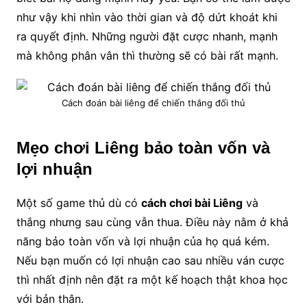
như vậy khi nhìn vào thời gian và độ dứt khoát khi
ra quyết định. Những người đặt cược nhanh, mạnh
mà không phân vân thì thường sẽ có bài rất mạnh.
Cách đoán bài liêng để chiến thắng đối thủ
Mẹo chơi Liêng bảo toàn vốn và
lợi nhuận
Một số game thủ dù có
cách chơi bài Liêng
và
thắng nhưng sau cùng vẫn thua. Điều này nằm ở khả
năng bảo toàn vốn và lợi nhuận của họ quá kém.
Nếu bạn muốn có lợi nhuận cao sau nhiều ván cược
thì nhất định nên đặt ra một kế hoạch thật khoa học
với bản thân.