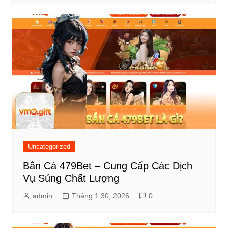
Uncategorized
Bắn Cá 479Bet – Cung Cấp Các Dịch
Vụ Súng Chất Lượng
admin
Tháng 1 30, 2026
0