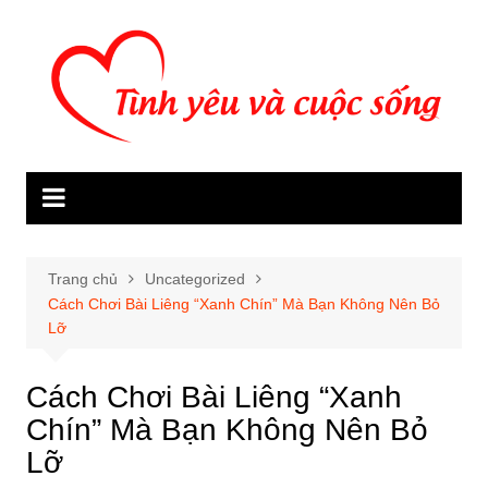
Chuyển
đến
phần
nội
dung
Trang chủ
Uncategorized
Cách Chơi Bài Liêng “Xanh Chín” Mà Bạn Không Nên Bỏ
Lỡ
Cách Chơi Bài Liêng “Xanh
Chín” Mà Bạn Không Nên Bỏ
Lỡ