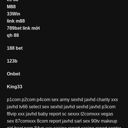
M88
33Win
link m88
789bet link mới
qh 88
188 bet
123b
Onbet
King33
p1com
p2com
p4com
sex army
sexhd
javhd
charity xxx
javhd
tv66
select sex
sexhd
javhd
sexhd
javhd
p3com
f8vip xxx
javhd
baby report
sc sexxx
t2comxxx
vegas
sex
87comxxx
8com report
javhd
sarl sex
90tv
makeup