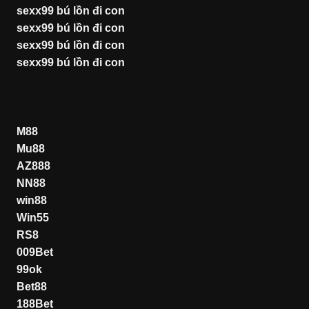
sexx99 bú lồn đi con
sexx99 bú lồn đi con
sexx99 bú lồn đi con
sexx99 bú lồn đi con
M88
Mu88
AZ888
NN88
win88
Win55
RS8
009Bet
99ok
Bet88
188Bet