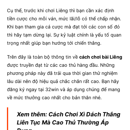
Cụ thể, trước khi chơi Liêng thì bạn cần xác định
tiền cược cho mỗi ván, mức lãi/lỗ có thể chấp nhận.
Khi bạn tham gia cá cược mà đạt tới các con số đó
thì hãy tạm dừng lại. Sự kỷ luật chính là yếu tố quan
trọng nhất giúp bạn hướng tới chiến thắng.
Trên đây là toàn bộ thông tin về
cách chơi bài Liêng
được truyền đạt từ các cao thủ hàng đầu. Những
phương pháp này đã trải qua thời gian thử nghiệm
lâu dài nên độ hiệu quả chắc chắn rất cao. Bạn hãy
đăng ký ngay tại 32win và áp dụng chúng để mang
về mức thưởng cao nhất cho bản thân nhé.
Xem thêm: Cách Chơi Xì Dách Thắng
Liên Tục Mà Cao Thủ Thường Áp