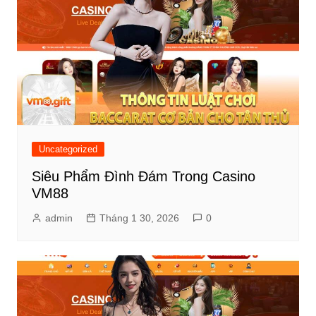
Uncategorized
Siêu Phẩm Đình Đám Trong Casino
VM88
admin
Tháng 1 30, 2026
0