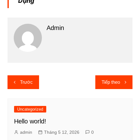
Dụng
Admin
Điều
Trước
Tiếp theo
hướng
bài
viết
Uncategorized
Hello world!
admin
Tháng 5 12, 2026
0