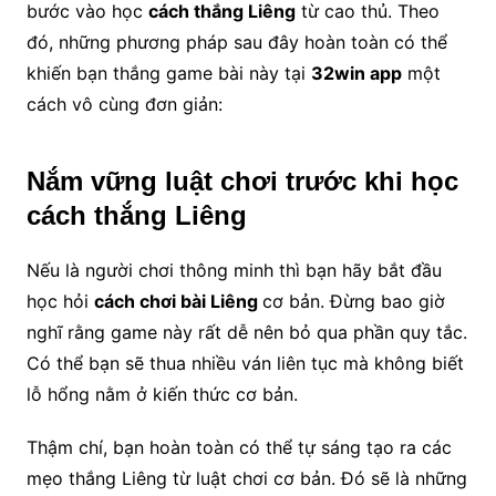
bước vào học
cách thắng Liêng
từ cao thủ. Theo
đó, những phương pháp sau đây hoàn toàn có thể
khiến bạn thắng game bài này tại
32win app
một
cách vô cùng đơn giản:
Nắm vững luật chơi trước khi học
cách thắng Liêng
Nếu là người chơi thông minh thì bạn hãy bắt đầu
học hỏi
cách chơi bài Liêng
cơ bản. Đừng bao giờ
nghĩ rằng game này rất dễ nên bỏ qua phần quy tắc.
Có thể bạn sẽ thua nhiều ván liên tục mà không biết
lỗ hổng nằm ở kiến thức cơ bản.
Thậm chí, bạn hoàn toàn có thể tự sáng tạo ra các
mẹo thắng Liêng từ luật chơi cơ bản. Đó sẽ là những