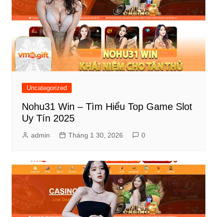
Uncategorized
Nohu31 Win – Tìm Hiểu Top Game Slot
Uy Tín 2025
admin
Tháng 1 30, 2026
0