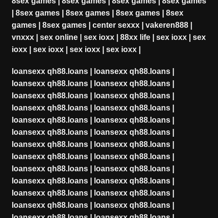
8sex games
|
8sex games
|
8sex games
|
8sex games
|
8sex games
|
8sex games
|
8sex games
|
8sex
games
|
8sex games
|
center sexxx
|
vakeren888
|
vnxxx
|
sex online
|
sex ioxx
|
88xx life
|
sex ioxx
|
sex
ioxx
|
sex ioxx
|
sex ioxx
|
sex ioxx
|
loansexx qh88.loans
|
loansexx qh88.loans
|
loansexx qh88.loans
|
loansexx qh88.loans
|
loansexx qh88.loans
|
loansexx qh88.loans
|
loansexx qh88.loans
|
loansexx qh88.loans
|
loansexx qh88.loans
|
loansexx qh88.loans
|
loansexx qh88.loans
|
loansexx qh88.loans
|
loansexx qh88.loans
|
loansexx qh88.loans
|
loansexx qh88.loans
|
loansexx qh88.loans
|
loansexx qh88.loans
|
loansexx qh88.loans
|
loansexx qh88.loans
|
loansexx qh88.loans
|
loansexx qh88.loans
|
loansexx qh88.loans
|
loansexx qh88.loans
|
loansexx qh88.loans
|
loansexx qh88.loans
|
loansexx qh88.loans
|