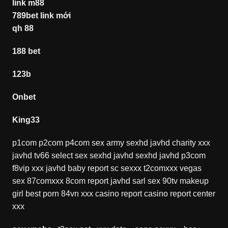
link m88
789bet link mới
qh 88
188 bet
123b
Onbet
King33
p1com
p2com
p4com
sex army
sexhd
javhd
charity xxx
javhd
tv66
select sex
sexhd
javhd
sexhd
javhd
p3com
f8vip xxx
javhd
baby report
sc sexxx
t2comxxx
vegas
sex
87comxxx
8com report
javhd
sarl sex
90tv
makeup
girl
best porn
84vn xxx
casino report
casino report
center
xxx