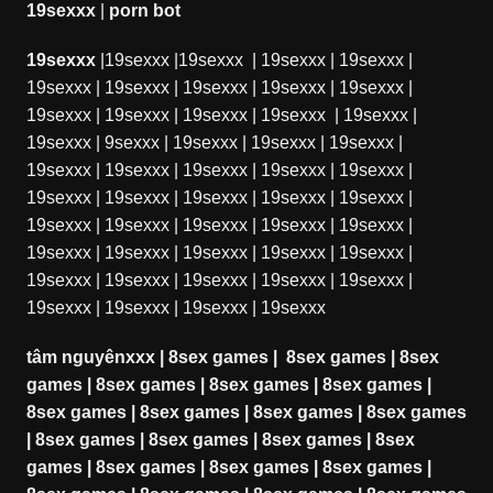
19sexxx
|
porn bot
19sexxx
|
19sexxx
|
19sexxx
|
19sexxx
|
19sexxx
|
19sexxx
|
19sexxx
|
19sexxx
|
19sexxx
|
19sexxx
|
19sexxx
|
19sexxx
|
19sexxx
|
19sexxx
|
19sexxx
|
19sexxx
|
9sexxx
|
19sexxx
|
19sexxx
|
19sexxx
|
19sexxx
|
19sexxx
|
19sexxx
|
19sexxx
|
19sexxx
|
19sexxx
|
19sexxx
|
19sexxx
|
19sexxx
|
19sexxx
|
19sexxx
|
19sexxx
|
19sexxx
|
19sexxx
|
19sexxx
|
19sexxx
|
19sexxx
|
19sexxx
|
19sexxx
|
19sexxx
|
19sexxx
|
19sexxx
|
19sexxx
|
19sexxx
|
19sexxx
|
19sexxx
|
19sexxx
|
19sexxx
|
19sexxx
tâm nguyênxxx
|
8sex games
|
8sex games
|
8sex
games
|
8sex games
|
8sex games
|
8sex games
|
8sex games
|
8sex games
|
8sex games
|
8sex games
|
8sex games
|
8sex games
|
8sex games
|
8sex
games
|
8sex games
|
8sex games
|
8sex games
|