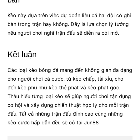
Kèo này dựa trên việc dự đoán liệu cả hai đội có ghi
bàn trong trận hay không. Đây là lựa chọn lý tưởng
nếu người chơi nghĩ trận đấu sẽ diễn ra cởi mở.
Kết luận
Các loại kèo bóng đá mang đến không gian đa dạng
cho người chơi cá cược, từ kèo chấp, tài xỉu, cho
đến kèo phụ như kèo thẻ phạt và kèo phạt góc.
Thấu hiểu từng loại kèo sẽ giúp người chơi tận dụng
cơ hội và xây dựng chiến thuật hợp lý cho mỗi trận
đấu. Tất cả những trận đấu đỉnh cao cùng những
kèo cược hấp dẫn đều sẽ có tại Jun88