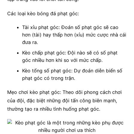
Các loại kèo bóng đá phạt góc:
Tài xỉu phạt góc: Đoán số phạt góc sẽ cao
hơn (tài) hay thấp hơn (xỉu) mức cược nhà cái
đưa ra.
Kèo chấp phạt góc: Đội nào sẽ có số phạt
góc nhiều hơn khi so với mức chấp.
Kèo tổng số phạt góc: Dự đoán diễn biến số
phạt góc có trong trận.
Mẹo chơi kèo phạt góc: Theo dõi phong cách chơi
của đội, đặc biệt những đội tấn công biên mạnh,
thường tạo ra nhiều tình huống phạt góc.