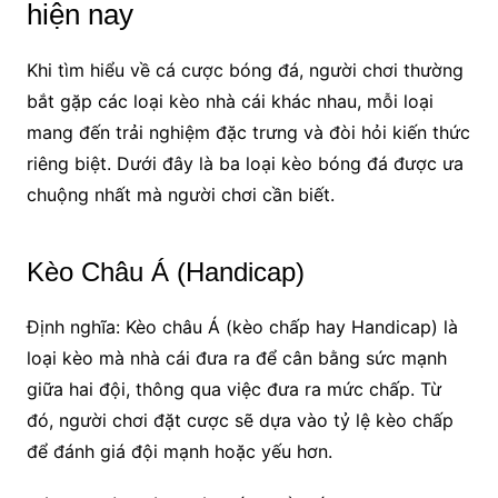
hiện nay
Khi tìm hiểu về cá cược bóng đá, người chơi thường
bắt gặp các loại kèo nhà cái khác nhau, mỗi loại
mang đến trải nghiệm đặc trưng và đòi hỏi kiến thức
riêng biệt. Dưới đây là ba loại kèo bóng đá được ưa
chuộng nhất mà người chơi cần biết.
Kèo Châu Á (Handicap)
Định nghĩa: Kèo châu Á (kèo chấp hay Handicap) là
loại kèo mà nhà cái đưa ra để cân bằng sức mạnh
giữa hai đội, thông qua việc đưa ra mức chấp. Từ
đó, người chơi đặt cược sẽ dựa vào tỷ lệ kèo chấp
để đánh giá đội mạnh hoặc yếu hơn.