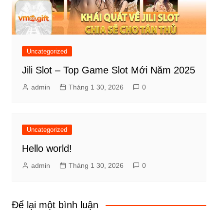
Uncategorized
Jili Slot – Top Game Slot Mới Năm 2025
admin
Tháng 1 30, 2026
0
Uncategorized
Hello world!
admin
Tháng 1 30, 2026
0
Để lại một bình luận