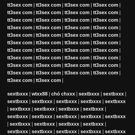
tt3sex com
|
tt3sex com
|
tt3sex com
|
tt3sex com
|
tt3sex com
|
tt3sex com
|
tt3sex com
|
tt3sex com
|
tt3sex com
|
tt3sex com
|
tt3sex com
|
tt3sex com
|
tt3sex com
|
tt3sex com
|
tt3sex com
|
tt3sex com
|
tt3sex com
|
tt3sex com
|
tt3sex com
|
tt3sex com
|
tt3sex com
|
tt3sex com
|
tt3sex com
|
tt3sex com
|
tt3sex com
|
tt3sex com
|
tt3sex com
|
tt3sex com
|
tt3sex com
|
tt3sex com
|
tt3sex com
|
tt3sex com
|
tt3sex com
|
tt3sex com
|
tt3sex com
|
tt3sex com
|
tt3sex com
|
tt3sex com
|
tt3sex com
|
tt3sex com
|
tt3sex com
|
tt3sex com
|
sextbxxx
|
wtxx88
|
chó chxxx
|
sextbxxx
|
sextbxxx
|
sextbxxx
|
sextbxxx
|
sextbxxx
|
sextbxxx
|
sextbxxx
|
sextbxxx
|
sextbxxx
|
sextbxxx
|
sextbxxx
|
sextbxxx
|
sextbxxx
|
sextbxxx
|
sextbxxx
|
sextbxxx
|
sextbxxx
|
sextbxxx
|
sextbxxx
|
sextbxxx
|
sextbxxx
|
sextbxxx
|
sextbxxx
|
sextbxxx
|
sextbxxx