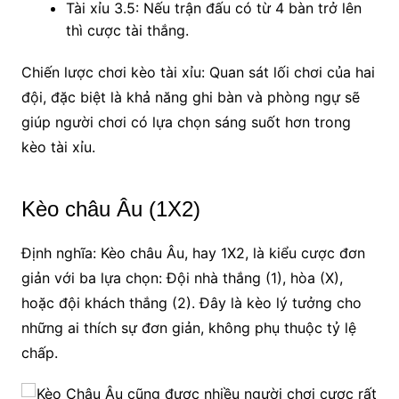
Tài xỉu 3.5: Nếu trận đấu có từ 4 bàn trở lên
thì cược tài thắng.
Chiến lược chơi kèo tài xỉu: Quan sát lối chơi của hai
đội, đặc biệt là khả năng ghi bàn và phòng ngự sẽ
giúp người chơi có lựa chọn sáng suốt hơn trong
kèo tài xỉu.
Kèo châu Âu (1X2)
Định nghĩa: Kèo châu Âu, hay 1X2, là kiểu cược đơn
giản với ba lựa chọn: Đội nhà thắng (1), hòa (X),
hoặc đội khách thắng (2). Đây là kèo lý tưởng cho
những ai thích sự đơn giản, không phụ thuộc tỷ lệ
chấp.