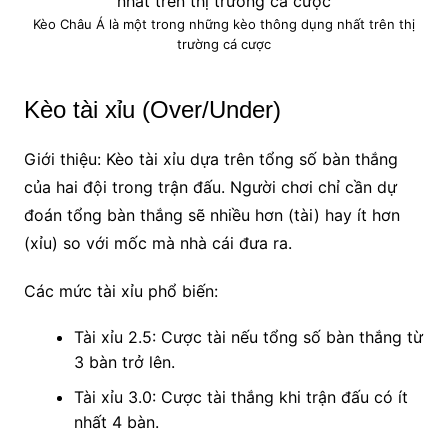
Kèo Châu Á là một trong những kèo thông dụng nhất trên thị
trường cá cược
Kèo tài xỉu (Over/Under)
Giới thiệu: Kèo tài xỉu dựa trên tổng số bàn thắng
của hai đội trong trận đấu. Người chơi chỉ cần dự
đoán tổng bàn thắng sẽ nhiều hơn (tài) hay ít hơn
(xỉu) so với mốc mà nhà cái đưa ra.
Các mức tài xỉu phổ biến:
Tài xỉu 2.5: Cược tài nếu tổng số bàn thắng từ
3 bàn trở lên.
Tài xỉu 3.0: Cược tài thắng khi trận đấu có ít
nhất 4 bàn.