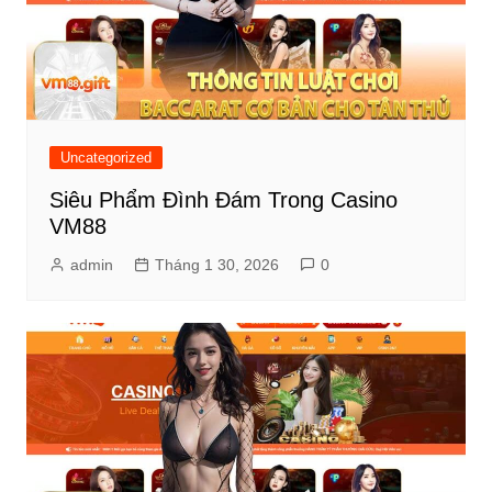
Uncategorized
Siêu Phẩm Đình Đám Trong Casino
VM88
admin
Tháng 1 30, 2026
0