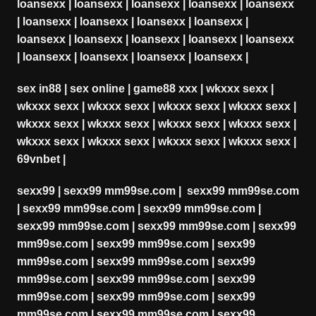
loansexx
|
loansexx
|
loansexx
|
loansexx
|
loansexx
|
loansexx
|
loansexx
|
loansexx
|
loansexx
|
loansexx
|
loansexx
|
loansexx
|
loansexx
|
loansexx
|
loansexx
|
loansexx
|
loansexx
|
loansexx
|
sex in88
|
sex online
|
game88 xxx
|
wkxxx sexx
|
wkxxx sexx
|
wkxxx sexx
|
wkxxx sexx
|
wkxxx sexx
|
wkxxx sexx
|
wkxxx sexx
|
wkxxx sexx
|
wkxxx sexx
|
wkxxx sexx
|
wkxxx sexx
|
wkxxx sexx
|
wkxxx sexx
|
69vnbet
|
sexx99
|
sexx99 mm99se.com
|
sexx99 mm99se.com
|
sexx99 mm99se.com
|
sexx99 mm99se.com
|
sexx99 mm99se.com
|
sexx99 mm99se.com
|
sexx99
mm99se.com
|
sexx99 mm99se.com
|
sexx99
mm99se.com
|
sexx99 mm99se.com
|
sexx99
mm99se.com
|
sexx99 mm99se.com
|
sexx99
mm99se.com
|
sexx99 mm99se.com
|
sexx99
mm99se.com
|
sexx99 mm99se.com
|
sexx99