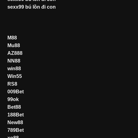
sexx99 bú lồn đi con
M88
Mu88
AZ888
NN88
win88
Win55
RS8
009Bet
99ok
Bet88
188Bet
New88
789Bet
xo88