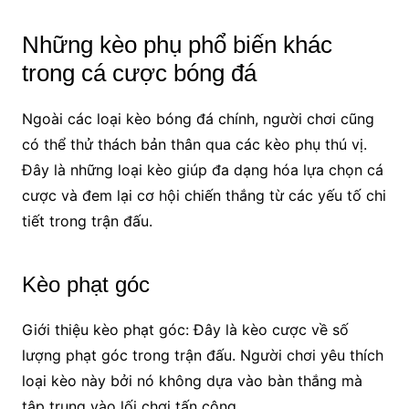
Những kèo phụ phổ biến khác
trong cá cược bóng đá
Ngoài các loại kèo bóng đá chính, người chơi cũng
có thể thử thách bản thân qua các kèo phụ thú vị.
Đây là những loại kèo giúp đa dạng hóa lựa chọn cá
cược và đem lại cơ hội chiến thắng từ các yếu tố chi
tiết trong trận đấu.
Kèo phạt góc
Giới thiệu kèo phạt góc: Đây là kèo cược về số
lượng phạt góc trong trận đấu. Người chơi yêu thích
loại kèo này bởi nó không dựa vào bàn thắng mà
tập trung vào lối chơi tấn công.