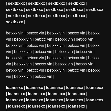
|
sextbxxx
|
sextbxxx
|
sextbxxx
|
sextbxxx
|
sextbxxx
|
sextbxxx
|
sextbxxx
|
sextbxxx
|
sextbxxx
|
sextbxxx
|
sextbxxx
|
sextbxxx
|
sextbxxx
|
sextbxxx
|
betxxx vin
|
betxxx vin
|
betxxx vin
|
betxxx vin
|
betxxx
vin
|
betxxx vin
|
betxxx vin
|
betxxx vin
|
betxxx vin
|
betxxx vin
|
betxxx vin
|
betxxx vin
|
betxxx vin
|
betxxx
vin
|
betxxx vin
|
betxxx vin
|
betxxx vin
|
betxxx vin
|
betxxx vin
|
betxxx vin
|
betxxx vin
|
betxxx vin
|
betxxx
vin
|
betxxx vin
|
betxxx vin
|
betxxx vin
|
betxxx vin
|
betxxx vin
|
betxxx vin
|
betxxx vin
|
betxxx vin
|
betxxx
vin
|
betxxx vin
|
betxxx vin
|
loansexx
|
loansexx
|
loansexx
|
loansexx
|
loansexx
|
loansexx
|
loansexx
|
loansexx
|
loansexx
|
loansexx
|
loansexx
|
loansexx
|
loansexx
|
loansexx
|
loansexx
|
loansexx
|
loansexx
|
loansexx
|