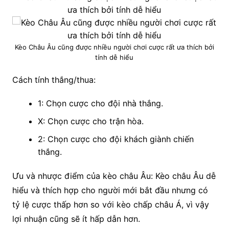
Kèo Châu Âu cũng được nhiều người chơi cược rất ưa thích bởi
tính dễ hiểu
Cách tính thắng/thua:
1: Chọn cược cho đội nhà thắng.
X: Chọn cược cho trận hòa.
2: Chọn cược cho đội khách giành chiến
thắng.
Ưu và nhược điểm của kèo châu Âu: Kèo châu Âu dễ
hiểu và thích hợp cho người mới bắt đầu nhưng có
tỷ lệ cược thấp hơn so với kèo chấp châu Á, vì vậy
lợi nhuận cũng sẽ ít hấp dẫn hơn.