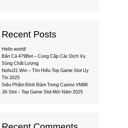
Recent Posts
Hello world!
Bắn Cá 479Bet – Cung Cấp Các Dịch Vụ
Súng Chất Lượng
Nohu31 Win – Tìm Hiểu Top Game Slot Uy
Tín 2025
Siêu Phẩm Đình Đám Trong Casino VM88
Jili Slot – Top Game Slot Mới Năm 2025
Recent Comments