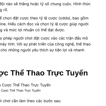
đội nào sẽ thắng hoặc tỷ số chung cuộc. Hình thức
g rổ.
hể chọn đặt cược theo tỷ lệ cược (odds), bao gồm
line. Hiểu cách đọc và chọn tỷ lệ cược giúp người
g và mức lợi nhuận có thể đạt được​.
ho phép người chơi đặt cược vào các trận đấu mô
áy tính. Với sự phát triển của công nghệ, thể thao
cho những người yêu thích sự tiện lợi và nhanh
ợc Thể Thao Trực Tuyến
 Cược Thể Thao Trực Tuyến
i chơi cần làm theo các bước sau: