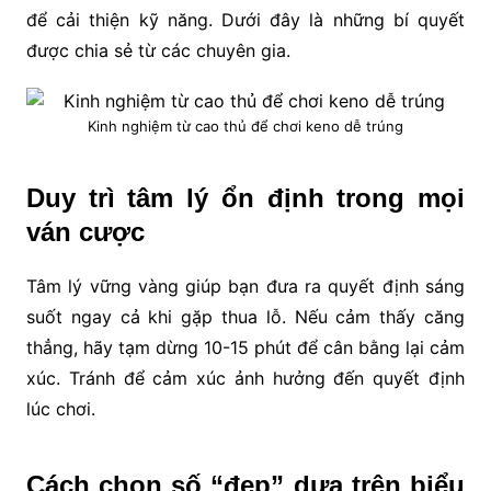
để cải thiện kỹ năng. Dưới đây là những bí quyết
được chia sẻ từ các chuyên gia.
Kinh nghiệm từ cao thủ để chơi keno dễ trúng
Duy trì tâm lý ổn định trong mọi
ván cược
Tâm lý vững vàng giúp bạn đưa ra quyết định sáng
suốt ngay cả khi gặp thua lỗ. Nếu cảm thấy căng
thẳng, hãy tạm dừng 10-15 phút để cân bằng lại cảm
xúc. Tránh để cảm xúc ảnh hưởng đến quyết định
lúc chơi.
Cách chọn số “đẹp” dựa trên biểu