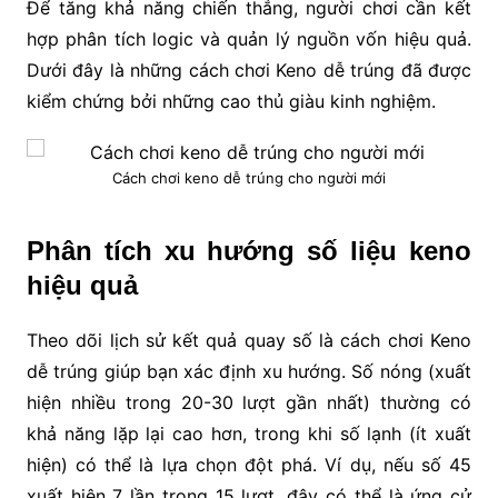
Để tăng khả năng chiến thắng, người chơi cần kết
hợp phân tích logic và quản lý nguồn vốn hiệu quả.
Dưới đây là những cách chơi Keno dễ trúng đã được
kiểm chứng bởi những cao thủ giàu kinh nghiệm.
Cách chơi keno dễ trúng cho người mới
Phân tích xu hướng số liệu keno
hiệu quả
Theo dõi lịch sử kết quả quay số là cách chơi Keno
dễ trúng giúp bạn xác định xu hướng. Số nóng (xuất
hiện nhiều trong 20-30 lượt gần nhất) thường có
khả năng lặp lại cao hơn, trong khi số lạnh (ít xuất
hiện) có thể là lựa chọn đột phá. Ví dụ, nếu số 45
xuất hiện 7 lần trong 15 lượt, đây có thể là ứng cử