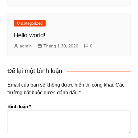
Uncategorized
Hello world!
admin
Tháng 1 30, 2026
0
Để lại một bình luận
Email của bạn sẽ không được hiển thị công khai.
Các
trường bắt buộc được đánh dấu
*
Bình luận
*