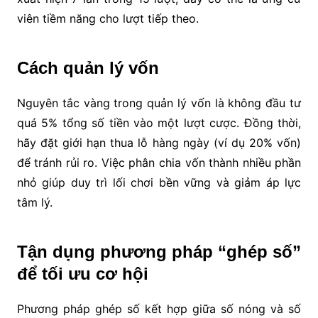
viên tiềm năng cho lượt tiếp theo.
Cách quản lý vốn
Nguyên tắc vàng trong quản lý vốn là không đầu tư
quá 5% tổng số tiền vào một lượt cược. Đồng thời,
hãy đặt giới hạn thua lỗ hàng ngày (ví dụ 20% vốn)
để tránh rủi ro. Việc phân chia vốn thành nhiều phần
nhỏ giúp duy trì lối chơi bền vững và giảm áp lực
tâm lý.
Tận dụng phương pháp “ghép số”
để tối ưu cơ hội
Phương pháp ghép số kết hợp giữa số nóng và số