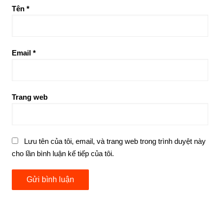
Tên
*
Email
*
Trang web
Lưu tên của tôi, email, và trang web trong trình duyệt này
cho lần bình luận kế tiếp của tôi.