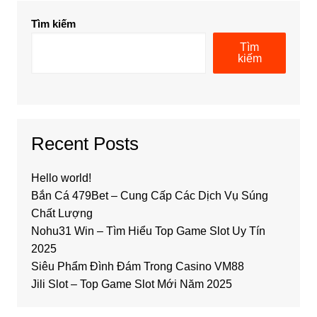
Tìm kiếm
Tìm
kiếm
Recent Posts
Hello world!
Bắn Cá 479Bet – Cung Cấp Các Dịch Vụ Súng
Chất Lượng
Nohu31 Win – Tìm Hiểu Top Game Slot Uy Tín
2025
Siêu Phẩm Đình Đám Trong Casino VM88
Jili Slot – Top Game Slot Mới Năm 2025