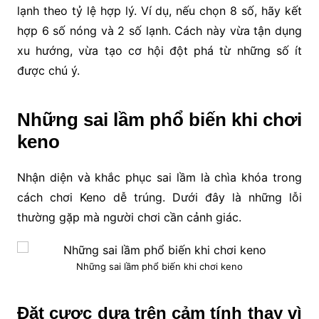
lạnh theo tỷ lệ hợp lý. Ví dụ, nếu chọn 8 số, hãy kết
hợp 6 số nóng và 2 số lạnh. Cách này vừa tận dụng
xu hướng, vừa tạo cơ hội đột phá từ những số ít
được chú ý.
Những sai lầm phổ biến khi chơi
keno
Nhận diện và khắc phục sai lầm là chìa khóa trong
cách chơi Keno dễ trúng. Dưới đây là những lỗi
thường gặp mà người chơi cần cảnh giác.
Những sai lầm phổ biến khi chơi keno
Đặt cược dựa trên cảm tính thay vì