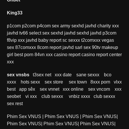
King33
p1com
p2com
p4com
sex army
sexhd
javhd
charity xxx
javhd
tv66
select sex
sexhd
javhd
sexhd
javhd
p3com
f8vip xxx
javhd
baby report
sc sexxx
t2comxxx
vegas
sex
87comxxx
8com report
javhd
sarl sex
90tv
makeup
girl
best porn
84vn xxx
casino report
casino report
center
xxx
sex vnsbs
t3sex net
xxx date
sane sexxx
bco
xxxx
hots sexx
sex store
sex town
8xxx porn
vlxx
best
app sêx
sex vnnet
xxx online
sex vncom
xxx
seobet
vi xxx
club sexxx
vnbiz xxxx
club sexxx
sex rest
Phim Sex VNUS
|
Phim Sex VNUS
|
Phim Sex VNUS
|
Phim Sex VNUS
|
Phim Sex VNUS
|
Phim Sex VNUS
|