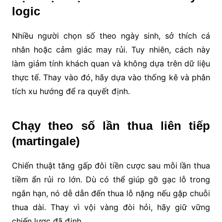
logic
Nhiều người chọn số theo ngày sinh, sở thích cá
nhân hoặc cảm giác may rủi. Tuy nhiên, cách này
làm giảm tính khách quan và không dựa trên dữ liệu
thực tế. Thay vào đó, hãy dựa vào thống kê và phân
tích xu hướng để ra quyết định.
Chạy theo số lần thua liên tiếp
(martingale)
Chiến thuật tăng gấp đôi tiền cược sau mỗi lần thua
tiềm ẩn rủi ro lớn. Dù có thể giúp gỡ gạc lỗ trong
ngắn hạn, nó dễ dẫn đến thua lỗ nặng nếu gặp chuỗi
thua dài. Thay vì vội vàng đòi hỏi, hãy giữ vững
chiến lược đã định.