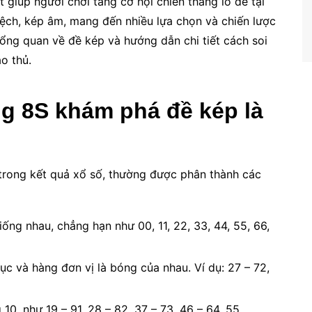
t giúp người chơi tăng cơ hội chiến thắng lô đề tại
lệch, kép âm, mang đến nhiều lựa chọn và chiến lược
tổng quan về đề kép và hướng dẫn chi tiết cách soi
o thủ.
g 8S khám phá đề kép là
 trong kết quả xổ số, thường được phân thành các
ống nhau, chẳng hạn như 00, 11, 22, 33, 44, 55, 66,
c và hàng đơn vị là bóng của nhau. Ví dụ: 27 – 72,
0, như 19 – 91, 28 – 82, 37 – 73, 46 – 64, 55.