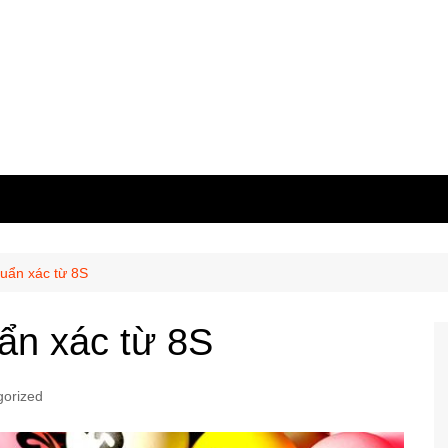
huẩn xác từ 8S
uẩn xác từ 8S
gorized