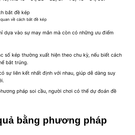
g quan về cách bắt đề kép
ỉ dựa vào sự may mắn mà còn có những ưu điểm
Các số kép thường xuất hiện theo chu kỳ, nếu biết cách
hể bắt trúng.
ó sự liên kết nhất định với nhau, giúp dễ dàng suy
i.
phương pháp soi cầu, người chơi có thể dự đoán đề
 quả bằng phương pháp