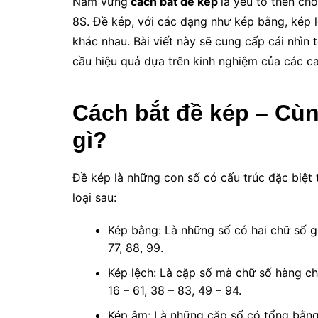
Nắm vững
cách bắt đề kép
là yếu tố then chố
8S. Đề kép, với các dạng như kép bằng, kép 
khác nhau. Bài viết này sẽ cung cấp cái nhìn 
cầu hiệu quả dựa trên kinh nghiệm của các ca
Cách bắt đề kép – Cùn
gì?
Đề kép là những con số có cấu trúc đặc biệt
loại sau:
Kép bằng: Là những số có hai chữ số gi
77, 88, 99.
Kép lệch: Là cặp số mà chữ số hàng chụ
16 – 61, 38 – 83, 49 – 94.
Kép âm: Là những cặp số có tổng bằng 1