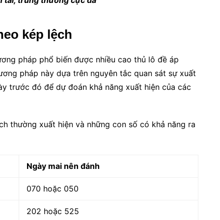
heo kép lệch
ương pháp phổ biến được nhiều cao thủ lô đề áp
ương pháp này dựa trên nguyên tắc quan sát sự xuất
ày trước đó để dự đoán khả năng xuất hiện của các
ch thường xuất hiện và những con số có khả năng ra
Ngày mai nên đánh
070 hoặc 050
202 hoặc 525