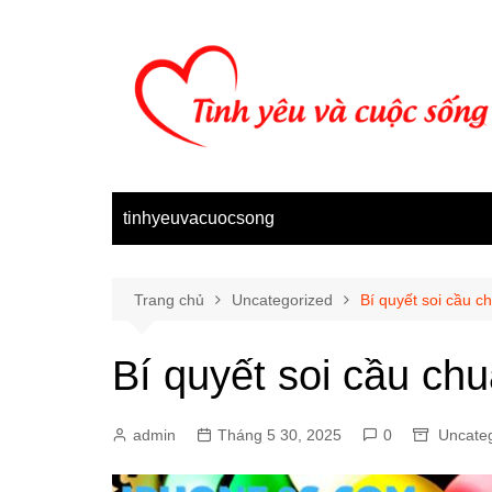
Chuyển
đến
phần
nội
dung
tinhyeuvacuocsong
Trang chủ
Uncategorized
Bí quyết soi cầu c
Bí quyết soi cầu ch
admin
Tháng 5 30, 2025
0
Uncate