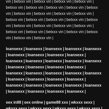
vin
|
betxxx vin
|
betxxx vin
|
betxxx vin
|
betxxx vin
|
betxxx vin
|
betxxx vin
|
betxxx vin
|
betxxx vin
|
betxxx
vin
|
betxxx vin
|
betxxx vin
|
betxxx vin
|
betxxx vin
|
betxxx vin
|
betxxx vin
|
betxxx vin
|
betxxx vin
|
betxxx
vin
|
betxxx vin
|
betxxx vin
|
betxxx vin
|
betxxx vin
|
betxxx vin
|
betxxx vin
|
betxxx vin
|
betxxx vin
|
betxxx
vin
|
betxxx vin
|
betxxx vin
|
loansexx
|
loansexx
|
loansexx
|
loansexx
|
loansexx
|
loansexx
|
loansexx
|
loansexx
|
loansexx
|
loansexx
|
loansexx
|
loansexx
|
loansexx
|
loansexx
|
loansexx
|
loansexx
|
loansexx
|
loansexx
|
loansexx
|
loansexx
|
loansexx
|
loansexx
|
loansexx
|
loansexx
|
loansexx
|
loansexx
|
loansexx
|
loansexx
|
loansexx
|
loansexx
|
loansexx
|
loansexx
|
loansexx
|
loansexx
|
loansexx
|
loansexx
|
sex in88
|
sex online
|
game88 xxx
|
wkxxx sexx
|
wkxxx sexx
|
wkxxx sexx
|
wkxxx sexx
|
wkxxx sexx
|