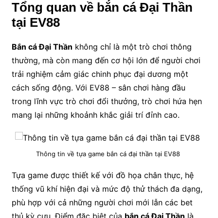
Tổng quan về bắn cá Đại Thần
tại EV88
Bắn cá Đại Thần
không chỉ là một trò chơi thông
thường, mà còn mang đến cơ hội lớn để người chơi
trải nghiệm cảm giác chinh phục đại dương một
cách sống động. Với EV88 – sân chơi hàng đầu
trong lĩnh vực trò chơi đổi thưởng, trò chơi hứa hẹn
mang lại những khoảnh khắc giải trí đỉnh cao.
Thông tin về tựa game bắn cá đại thần tại EV88
Tựa game được thiết kế với đồ họa chân thực, hệ
thống vũ khí hiện đại và mức độ thử thách đa dạng,
phù hợp với cả những người chơi mới lẫn các bet
thủ kỳ cựu. Điểm đặc biệt của
bắn cá Đại Thần
là