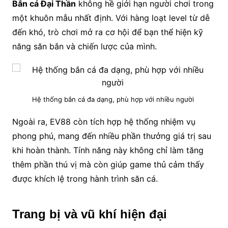
Bắn cá Đại Thần
không hề giới hạn người chơi trong
một khuôn mẫu nhất định. Với hàng loạt level từ dễ
đến khó, trò chơi mở ra cơ hội để bạn thể hiện kỹ
năng săn bắn và chiến lược của mình.
Hệ thống bắn cá đa dạng, phù hợp với nhiều người
Ngoài ra, EV88 còn tích hợp hệ thống nhiệm vụ
phong phú, mang đến nhiều phần thưởng giá trị sau
khi hoàn thành. Tính năng này không chỉ làm tăng
thêm phần thú vị mà còn giúp game thủ cảm thấy
được khích lệ trong hành trình săn cá.
Trang bị và vũ khí hiện đại