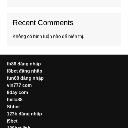
Recent Comments
Không có bình luận nào để hiển thị.
fb88 đăng nhập
f8bet đăng nhập
fun88 đăng nhập
vin777 com
8day com
hello88
Shbet
123b đăng nhập
i9bet