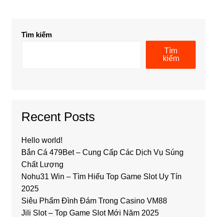
Tìm kiếm
Tìm
kiếm
Recent Posts
Hello world!
Bắn Cá 479Bet – Cung Cấp Các Dịch Vụ Súng
Chất Lượng
Nohu31 Win – Tìm Hiểu Top Game Slot Uy Tín
2025
Siêu Phẩm Đình Đám Trong Casino VM88
Jili Slot – Top Game Slot Mới Năm 2025