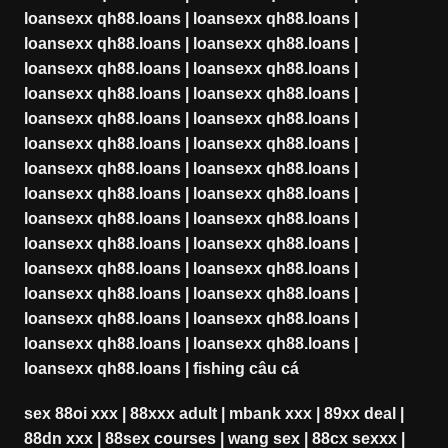
loansexx qh88.loans
|
loansexx qh88.loans
|
loansexx qh88.loans
|
loansexx qh88.loans
|
loansexx qh88.loans
|
loansexx qh88.loans
|
loansexx qh88.loans
|
loansexx qh88.loans
|
loansexx qh88.loans
|
loansexx qh88.loans
|
loansexx qh88.loans
|
loansexx qh88.loans
|
loansexx qh88.loans
|
loansexx qh88.loans
|
loansexx qh88.loans
|
loansexx qh88.loans
|
loansexx qh88.loans
|
loansexx qh88.loans
|
loansexx qh88.loans
|
loansexx qh88.loans
|
loansexx qh88.loans
|
loansexx qh88.loans
|
loansexx qh88.loans
|
loansexx qh88.loans
|
loansexx qh88.loans
|
loansexx qh88.loans
|
loansexx qh88.loans
|
loansexx qh88.loans
|
loansexx qh88.loans
|
fishing câu cá
sex 88oi xxx
|
88xxx adult
|
mbank xxx
|
89xx deal
|
88dn xxx
|
88sex courses
|
wang sex
|
88cx sexxx
|