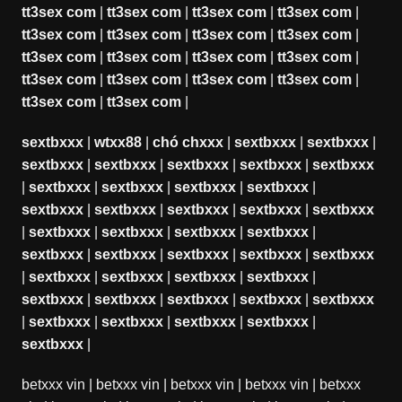
tt3sex com
|
tt3sex com
|
tt3sex com
|
tt3sex com
|
tt3sex com
|
tt3sex com
|
tt3sex com
|
tt3sex com
|
tt3sex com
|
tt3sex com
|
tt3sex com
|
tt3sex com
|
tt3sex com
|
tt3sex com
|
tt3sex com
|
tt3sex com
|
tt3sex com
|
tt3sex com
|
sextbxxx
|
wtxx88
|
chó chxxx
|
sextbxxx
|
sextbxxx
|
sextbxxx
|
sextbxxx
|
sextbxxx
|
sextbxxx
|
sextbxxx
|
sextbxxx
|
sextbxxx
|
sextbxxx
|
sextbxxx
|
sextbxxx
|
sextbxxx
|
sextbxxx
|
sextbxxx
|
sextbxxx
|
sextbxxx
|
sextbxxx
|
sextbxxx
|
sextbxxx
|
sextbxxx
|
sextbxxx
|
sextbxxx
|
sextbxxx
|
sextbxxx
|
sextbxxx
|
sextbxxx
|
sextbxxx
|
sextbxxx
|
sextbxxx
|
sextbxxx
|
sextbxxx
|
sextbxxx
|
sextbxxx
|
sextbxxx
|
sextbxxx
|
sextbxxx
|
sextbxxx
|
sextbxxx
|
betxxx vin
|
betxxx vin
|
betxxx vin
|
betxxx vin
|
betxxx