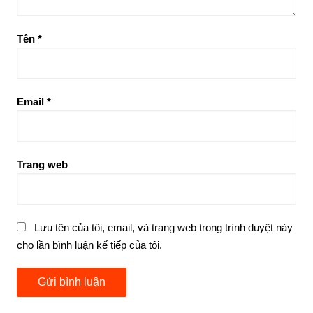
Tên
*
Email
*
Trang web
Lưu tên của tôi, email, và trang web trong trình duyệt này
cho lần bình luận kế tiếp của tôi.