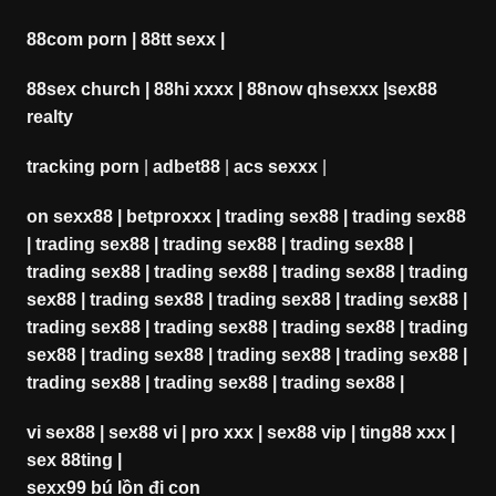
88com porn
|
88tt sexx
|
88sex church
|
88hi xxxx
|
88now qhsexxx
|
sex88
realty
tracking porn
|
adbet88
|
acs sexxx
|
on sexx88
|
betproxxx
|
trading sex88
|
trading sex88
|
trading sex88
|
trading sex88
|
trading sex88
|
trading sex88
|
trading sex88
|
trading sex88
|
trading
sex88
|
trading sex88
|
trading sex88
|
trading sex88
|
trading sex88
|
trading sex88
|
trading sex88
|
trading
sex88
|
trading sex88
|
trading sex88
|
trading sex88
|
trading sex88
|
trading sex88
|
trading sex88
|
vi sex88
|
sex88 vi
|
pro xxx
|
sex88 vip
|
ting88 xxx
|
sex 88ting
|
sexx99 bú lồn đi con