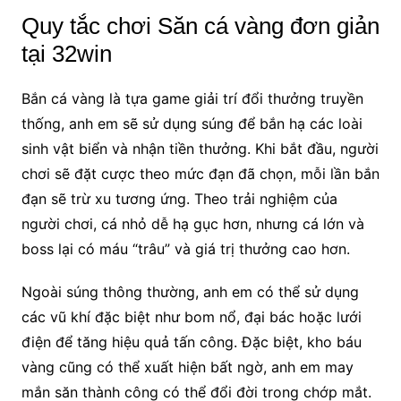
Quy tắc chơi Săn cá vàng đơn giản
tại 32win
Bắn cá vàng là tựa game giải trí đổi thưởng truyền
thống, anh em sẽ sử dụng súng để bắn hạ các loài
sinh vật biển và nhận tiền thưởng. Khi bắt đầu, người
chơi sẽ đặt cược theo mức đạn đã chọn, mỗi lần bắn
đạn sẽ trừ xu tương ứng. Theo trải nghiệm của
người chơi, cá nhỏ dễ hạ gục hơn, nhưng cá lớn và
boss lại có máu “trâu” và giá trị thưởng cao hơn.
Ngoài súng thông thường, anh em có thể sử dụng
các vũ khí đặc biệt như bom nổ, đại bác hoặc lưới
điện để tăng hiệu quả tấn công. Đặc biệt, kho báu
vàng cũng có thể xuất hiện bất ngờ, anh em may
mắn săn thành công có thể đổi đời trong chớp mắt.