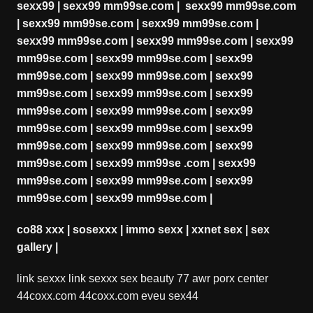
sexx99
|
sexx99 mm99se.com
|
sexx99 mm99se.com
|
sexx99 mm99se.com
|
sexx99 mm99se.com
|
sexx99 mm99se.com
|
sexx99 mm99se.com
|
sexx99
mm99se.com
|
sexx99 mm99se.com
|
sexx99
mm99se.com
|
sexx99 mm99se.com
|
sexx99
mm99se.com
|
sexx99 mm99se.com
|
sexx99
mm99se.com
|
sexx99 mm99se.com
|
sexx99
mm99se.com
|
sexx99 mm99se.com
|
sexx99
mm99se.com
|
sexx99 mm99se.com
|
sexx99
mm99se.com
|
sexx99 mm99se .com
|
sexx99
mm99se.com
|
sexx99 mm99se.com
|
sexx99
mm99se.com
|
sexx99 mm99se.com
|
co88 xxx
|
sosexxx
|
immo sexx
|
xxnet sex
|
sex
gallery
|
link sexxx
link sexxx
sex beauty
77 awr
porx center
44coxx.com
44coxx.com
eveu sex44