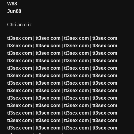
W88
Jun88
Chó ăn cức
tt3sex com
|
tt3sex com
|
tt3sex com
|
tt3sex com
|
tt3sex com
|
tt3sex com
|
tt3sex com
|
tt3sex com
|
tt3sex com
|
tt3sex com
|
tt3sex com
|
tt3sex com
|
tt3sex com
|
tt3sex com
|
tt3sex com
|
tt3sex com
|
tt3sex com
|
tt3sex com
|
tt3sex com
|
tt3sex com
|
tt3sex com
|
tt3sex com
|
tt3sex com
|
tt3sex com
|
tt3sex com
|
tt3sex com
|
tt3sex com
|
tt3sex com
|
tt3sex com
|
tt3sex com
|
tt3sex com
|
tt3sex com
|
tt3sex com
|
tt3sex com
|
tt3sex com
|
tt3sex com
|
tt3sex com
|
tt3sex com
|
tt3sex com
|
tt3sex com
|
tt3sex com
|
tt3sex com
|
tt3sex com
|
tt3sex com
|
tt3sex com
|
tt3sex com
|
tt3sex com
|
tt3sex com
|
tt3sex com
|
tt3sex com
|
tt3sex com
|
tt3sex com
|