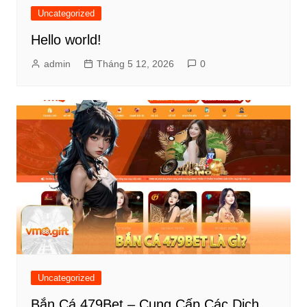
viết
Uncategorized
Hello world!
admin
Tháng 5 12, 2026
0
Uncategorized
Bắn Cá 479Bet – Cung Cấp Các Dịch