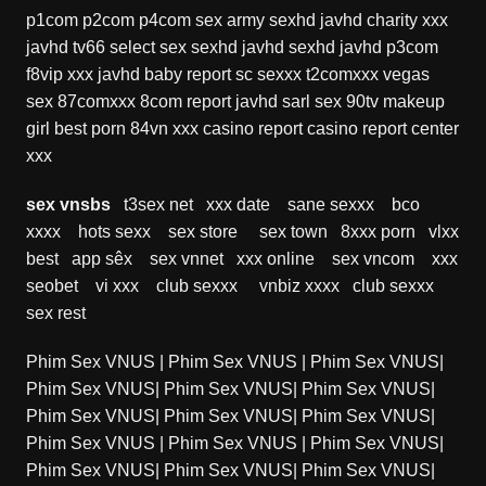
p1com
p2com
p4com
sex army
sexhd
javhd
charity xxx
javhd
tv66
select sex
sexhd
javhd
sexhd
javhd
p3com
f8vip xxx
javhd
baby report
sc sexxx
t2comxxx
vegas
sex
87comxxx
8com report
javhd
sarl sex
90tv
makeup
girl
best porn
84vn xxx
casino report
casino report
center
xxx
sex vnsbs
t3sex net
xxx date
sane sexxx
bco
xxxx
hots sexx
sex store
sex town
8xxx porn
vlxx
best
app sêx
sex vnnet
xxx online
sex vncom
xxx
seobet
vi xxx
club sexxx
vnbiz xxxx
club sexxx
sex rest
Phim Sex VNUS
|
Phim Sex VNUS
|
Phim Sex VNUS
|
Phim Sex VNUS
|
Phim Sex VNUS
|
Phim Sex VNUS
|
Phim Sex VNUS
|
Phim Sex VNUS
|
Phim Sex VNUS
|
Phim Sex VNUS
|
Phim Sex VNUS
|
Phim Sex VNUS
|
Phim Sex VNUS
|
Phim Sex VNUS
|
Phim Sex VNUS
|