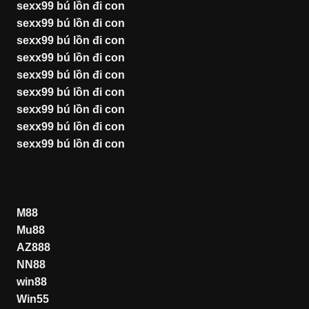
sexx99 bú lồn đi con
sexx99 bú lồn đi con
sexx99 bú lồn đi con
sexx99 bú lồn đi con
sexx99 bú lồn đi con
sexx99 bú lồn đi con
sexx99 bú lồn đi con
sexx99 bú lồn đi con
sexx99 bú lồn đi con
M88
Mu88
AZ888
NN88
win88
Win55