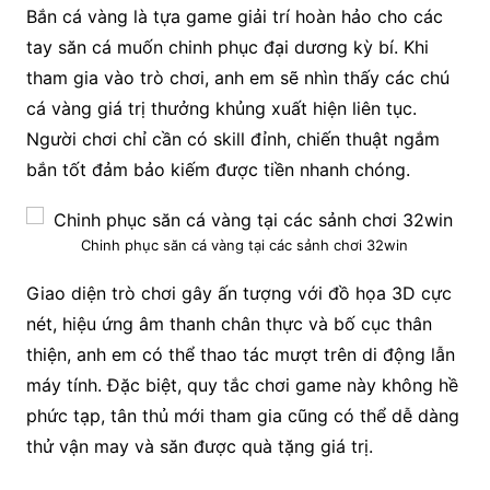
Bắn cá vàng là tựa game giải trí hoàn hảo cho các
tay săn cá muốn chinh phục đại dương kỳ bí. Khi
tham gia vào trò chơi, anh em sẽ nhìn thấy các chú
cá vàng giá trị thưởng khủng xuất hiện liên tục.
Người chơi chỉ cần có skill đỉnh, chiến thuật ngắm
bắn tốt đảm bảo kiếm được tiền nhanh chóng.
Chinh phục săn cá vàng tại các sảnh chơi 32win
Giao diện trò chơi gây ấn tượng với đồ họa 3D cực
nét, hiệu ứng âm thanh chân thực và bố cục thân
thiện, anh em có thể thao tác mượt trên di động lẫn
máy tính. Đặc biệt, quy tắc chơi game này không hề
phức tạp, tân thủ mới tham gia cũng có thể dễ dàng
thử vận may và săn được quà tặng giá trị.