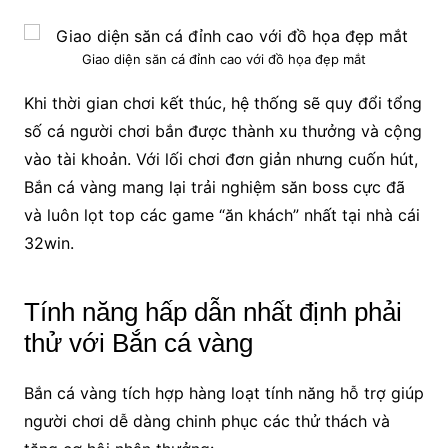
Giao diện săn cá đỉnh cao với đồ họa đẹp mắt
Khi thời gian chơi kết thúc, hệ thống sẽ quy đổi tổng
số cá người chơi bắn được thành xu thưởng và cộng
vào tài khoản. Với lối chơi đơn giản nhưng cuốn hút,
Bắn cá vàng mang lại trải nghiệm săn boss cực đã
và luôn lọt top các game “ăn khách” nhất tại nhà cái
32win.
Tính năng hấp dẫn nhất định phải
thử với Bắn cá vàng
Bắn cá vàng tích hợp hàng loạt tính năng hỗ trợ giúp
người chơi dễ dàng chinh phục các thử thách và