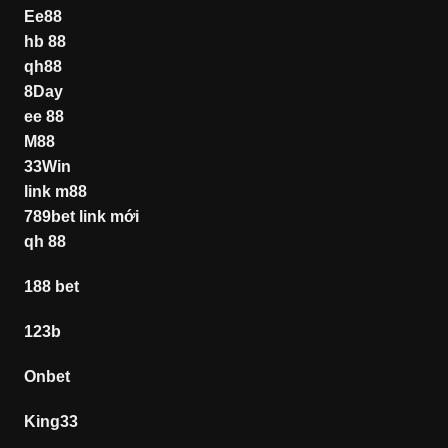
Ee88
hb 88
qh88
8Day
ee 88
M88
33Win
link m88
789bet link mới
qh 88
188 bet
123b
Onbet
King33