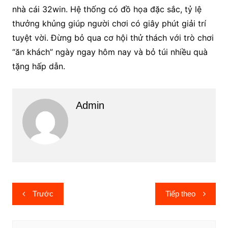
nhà cái 32win. Hệ thống có đồ họa đặc sắc, tỷ lệ
thưởng khủng giúp người chơi có giây phút giải trí
tuyệt vời. Đừng bỏ qua cơ hội thử thách với trò chơi
“ăn khách” ngày ngay hôm nay và bỏ túi nhiều quà
tặng hấp dẫn.
Admin
Điều
Trước
Tiếp theo
hướng
bài