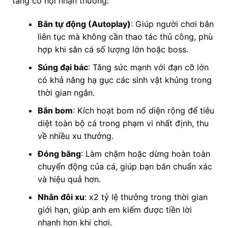
tăng cơ hội nhận thưởng:
Bắn tự động (Autoplay)
: Giúp người chơi bắn
liên tục mà không cần thao tác thủ công, phù
hợp khi săn cá số lượng lớn hoặc boss.
Súng đại bác
: Tăng sức mạnh với đạn cỡ lớn
có khả năng hạ gục các sinh vật khủng trong
thời gian ngắn.
Bắn bom
: Kích hoạt bom nổ diện rộng để tiêu
diệt toàn bộ cá trong phạm vi nhất định, thu
về nhiều xu thưởng.
Đóng băng
: Làm chậm hoặc dừng hoàn toàn
chuyển động của cá, giúp bạn bắn chuẩn xác
và hiệu quả hơn.
Nhân đôi xu
: x2 tỷ lệ thưởng trong thời gian
giới hạn, giúp anh em kiếm được tiền lời
nhanh hơn khi chơi.