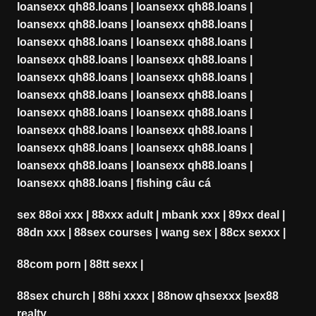
loansexx qh88.loans
|
loansexx qh88.loans
|
loansexx qh88.loans
|
loansexx qh88.loans
|
loansexx qh88.loans
|
loansexx qh88.loans
|
loansexx qh88.loans
|
loansexx qh88.loans
|
loansexx qh88.loans
|
loansexx qh88.loans
|
loansexx qh88.loans
|
loansexx qh88.loans
|
loansexx qh88.loans
|
loansexx qh88.loans
|
loansexx qh88.loans
|
loansexx qh88.loans
|
loansexx qh88.loans
|
loansexx qh88.loans
|
loansexx qh88.loans
|
loansexx qh88.loans
|
loansexx qh88.loans
|
fishing câu cá
sex 88oi xxx
|
88xxx adult
|
mbank xxx
|
89xx deal
|
88dn xxx
|
88sex courses
|
wang sex
|
88cx sexxx
|
88com porn
|
88tt sexx
|
88sex church
|
88hi xxxx
|
88now qhsexxx
|
sex88
realty