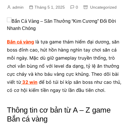
admin
Tháng 5 1, 2025
0
Uncategorized
Bắn cá vàng
là tựa game thám hiểm đại dương, săn
boss đỉnh cao, hút hồn hàng nghìn tay chơi săn cá
mỗi ngày. Mặc dù giữ gameplay truyền thống, trò
chơi vẫn bùng nổ với level đa dạng, tỷ lệ ăn thưởng
cực cháy và kho báu vàng cực khủng. Theo dõi bài
viết từ
32 win
để bỏ túi bí kíp săn boss như cao thủ,
có cơ hội kiếm tiền ngay từ lần đầu tiên chơi.
Thông tin cơ bản từ A – Z game
Bắn cá vàng