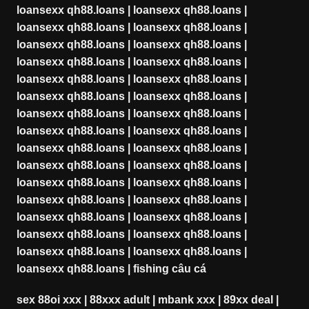
loansexx qh88.loans
|
loansexx qh88.loans
|
loansexx qh88.loans
|
loansexx qh88.loans
|
loansexx qh88.loans
|
loansexx qh88.loans
|
loansexx qh88.loans
|
loansexx qh88.loans
|
loansexx qh88.loans
|
loansexx qh88.loans
|
loansexx qh88.loans
|
loansexx qh88.loans
|
loansexx qh88.loans
|
loansexx qh88.loans
|
loansexx qh88.loans
|
loansexx qh88.loans
|
loansexx qh88.loans
|
loansexx qh88.loans
|
loansexx qh88.loans
|
loansexx qh88.loans
|
loansexx qh88.loans
|
loansexx qh88.loans
|
loansexx qh88.loans
|
loansexx qh88.loans
|
loansexx qh88.loans
|
loansexx qh88.loans
|
loansexx qh88.loans
|
loansexx qh88.loans
|
loansexx qh88.loans
|
loansexx qh88.loans
|
loansexx qh88.loans
|
fishing câu cá
sex 88oi xxx
|
88xxx adult
|
mbank xxx
|
89xx deal
|