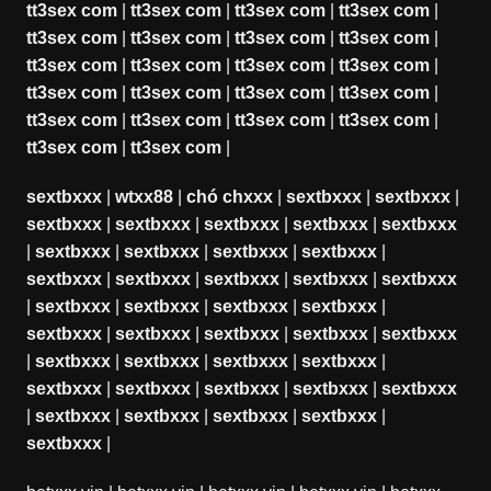
tt3sex com
|
tt3sex com
|
tt3sex com
|
tt3sex com
|
tt3sex com
|
tt3sex com
|
tt3sex com
|
tt3sex com
|
tt3sex com
|
tt3sex com
|
tt3sex com
|
tt3sex com
|
tt3sex com
|
tt3sex com
|
tt3sex com
|
tt3sex com
|
tt3sex com
|
tt3sex com
|
tt3sex com
|
tt3sex com
|
tt3sex com
|
tt3sex com
|
sextbxxx
|
wtxx88
|
chó chxxx
|
sextbxxx
|
sextbxxx
|
sextbxxx
|
sextbxxx
|
sextbxxx
|
sextbxxx
|
sextbxxx
|
sextbxxx
|
sextbxxx
|
sextbxxx
|
sextbxxx
|
sextbxxx
|
sextbxxx
|
sextbxxx
|
sextbxxx
|
sextbxxx
|
sextbxxx
|
sextbxxx
|
sextbxxx
|
sextbxxx
|
sextbxxx
|
sextbxxx
|
sextbxxx
|
sextbxxx
|
sextbxxx
|
sextbxxx
|
sextbxxx
|
sextbxxx
|
sextbxxx
|
sextbxxx
|
sextbxxx
|
sextbxxx
|
sextbxxx
|
sextbxxx
|
sextbxxx
|
sextbxxx
|
sextbxxx
|
sextbxxx
|
sextbxxx
|