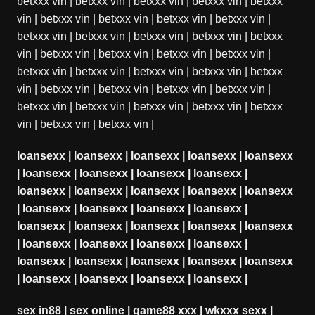
betxxx vin
|
betxxx vin
|
betxxx vin
|
betxxx vin
|
betxxx
vin
|
betxxx vin
|
betxxx vin
|
betxxx vin
|
betxxx vin
|
betxxx vin
|
betxxx vin
|
betxxx vin
|
betxxx vin
|
betxxx
vin
|
betxxx vin
|
betxxx vin
|
betxxx vin
|
betxxx vin
|
betxxx vin
|
betxxx vin
|
betxxx vin
|
betxxx vin
|
betxxx
vin
|
betxxx vin
|
betxxx vin
|
betxxx vin
|
betxxx vin
|
betxxx vin
|
betxxx vin
|
betxxx vin
|
betxxx vin
|
betxxx
vin
|
betxxx vin
|
betxxx vin
|
loansexx
|
loansexx
|
loansexx
|
loansexx
|
loansexx
|
loansexx
|
loansexx
|
loansexx
|
loansexx
|
loansexx
|
loansexx
|
loansexx
|
loansexx
|
loansexx
|
loansexx
|
loansexx
|
loansexx
|
loansexx
|
loansexx
|
loansexx
|
loansexx
|
loansexx
|
loansexx
|
loansexx
|
loansexx
|
loansexx
|
loansexx
|
loansexx
|
loansexx
|
loansexx
|
loansexx
|
loansexx
|
loansexx
|
loansexx
|
loansexx
|
loansexx
|
sex in88
|
sex online
|
game88 xxx
|
wkxxx sexx
|