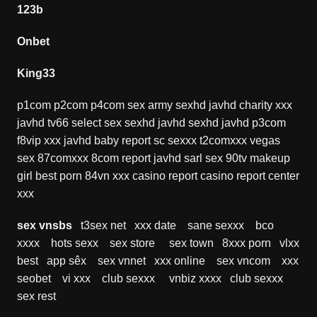
123b
Onbet
King33
p1com
p2com
p4com
sex army
sexhd
javhd
charity xxx
javhd
tv66
select sex
sexhd
javhd
sexhd
javhd
p3com
f8vip xxx
javhd
baby report
sc sexxx
t2comxxx
vegas
sex
87comxxx
8com report
javhd
sarl sex
90tv
makeup
girl
best porn
84vn xxx
casino report
casino report
center
xxx
sex vnsbs
t3sex net
xxx date
sane sexxx
bco
xxxx
hots sexx
sex store
sex town
8xxx porn
vlxx
best
app sêx
sex vnnet
xxx online
sex vncom
xxx
seobet
vi xxx
club sexxx
vnbiz xxxx
club sexxx
sex rest