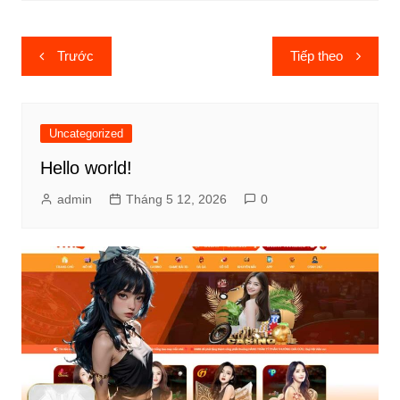
Điều
Trước
Tiếp theo
hướng
bài
viết
Uncategorized
Hello world!
admin
Tháng 5 12, 2026
0