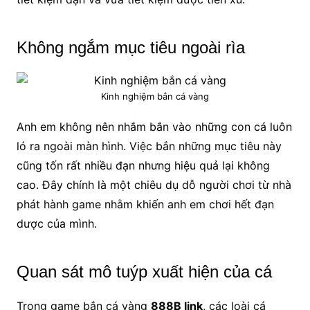
Không ngắm mục tiêu ngoài rìa
Kinh nghiệm bắn cá vàng
Anh em không nên nhắm bắn vào những con cá luôn
ló ra ngoài màn hình. Việc bắn những mục tiêu này
cũng tốn rất nhiều đạn nhưng hiệu quả lại không
cao. Đây chính là một chiêu dụ dỗ người chơi từ nhà
phát hành game nhằm khiến anh em chơi hết đạn
dược của mình.
Quan sát mô tuýp xuất hiện của cá
Trong game bắn cá vàng
888B link
, các loài cá